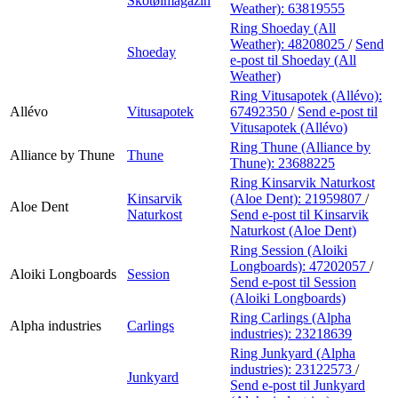
Skotøimagazin
Weather):
63819555
Ring Shoeday (All
Weather):
48208025
/
Send
Shoeday
e-post
til Shoeday (All
Weather)
Ring Vitusapotek (Allévo):
Allévo
Vitusapotek
67492350
/
Send e-post
til
Vitusapotek (Allévo)
Ring Thune (Alliance by
Alliance by Thune
Thune
Thune):
23688225
Ring Kinsarvik Naturkost
Kinsarvik
(Aloe Dent):
21959807
/
Aloe Dent
Naturkost
Send e-post
til Kinsarvik
Naturkost (Aloe Dent)
Ring Session (Aloiki
Longboards):
47202057
/
Aloiki Longboards
Session
Send e-post
til Session
(Aloiki Longboards)
Ring Carlings (Alpha
Alpha industries
Carlings
industries):
23218639
Ring Junkyard (Alpha
industries):
23122573
/
Junkyard
Send e-post
til Junkyard