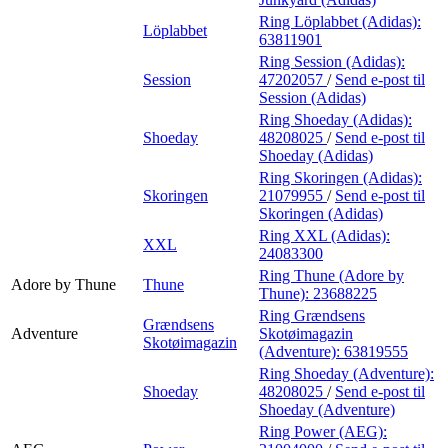
Ring Löplabbet (Adidas):
Löplabbet
63811901
Ring Session (Adidas):
Session
47202057
/
Send e-post
til
Session (Adidas)
Ring Shoeday (Adidas):
Shoeday
48208025
/
Send e-post
til
Shoeday (Adidas)
Ring Skoringen (Adidas):
Skoringen
21079955
/
Send e-post
til
Skoringen (Adidas)
Ring XXL (Adidas):
XXL
24083300
Ring Thune (Adore by
Adore by Thune
Thune
Thune):
23688225
Ring Grændsens
Grændsens
Adventure
Skotøimagazin
Skotøimagazin
(Adventure):
63819555
Ring Shoeday (Adventure):
Shoeday
48208025
/
Send e-post
til
Shoeday (Adventure)
Ring Power (AEG):