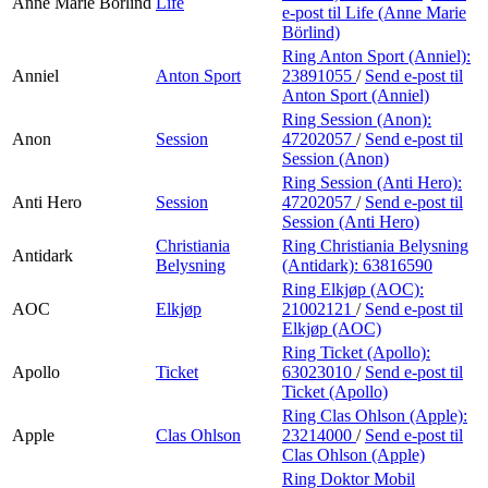
Anne Marie Börlind
Life
e-post
til Life (Anne Marie
Börlind)
Ring Anton Sport (Anniel):
Anniel
Anton Sport
23891055
/
Send e-post
til
Anton Sport (Anniel)
Ring Session (Anon):
Anon
Session
47202057
/
Send e-post
til
Session (Anon)
Ring Session (Anti Hero):
Anti Hero
Session
47202057
/
Send e-post
til
Session (Anti Hero)
Christiania
Ring Christiania Belysning
Antidark
Belysning
(Antidark):
63816590
Ring Elkjøp (AOC):
AOC
Elkjøp
21002121
/
Send e-post
til
Elkjøp (AOC)
Ring Ticket (Apollo):
Apollo
Ticket
63023010
/
Send e-post
til
Ticket (Apollo)
Ring Clas Ohlson (Apple):
Apple
Clas Ohlson
23214000
/
Send e-post
til
Clas Ohlson (Apple)
Ring Doktor Mobil