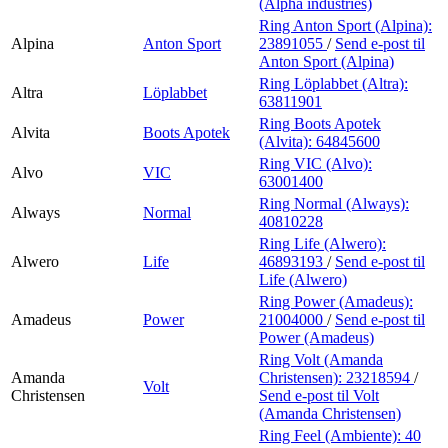
(Alpha industries)
Ring Anton Sport (Alpina):
Alpina
Anton Sport
23891055
/
Send e-post
til
Anton Sport (Alpina)
Ring Löplabbet (Altra):
Altra
Löplabbet
63811901
Ring Boots Apotek
Alvita
Boots Apotek
(Alvita):
64845600
Ring VIC (Alvo):
Alvo
VIC
63001400
Ring Normal (Always):
Always
Normal
40810228
Ring Life (Alwero):
Alwero
Life
46893193
/
Send e-post
til
Life (Alwero)
Ring Power (Amadeus):
Amadeus
Power
21004000
/
Send e-post
til
Power (Amadeus)
Ring Volt (Amanda
Amanda
Christensen):
23218594
/
Volt
Christensen
Send e-post
til Volt
(Amanda Christensen)
Ring Feel (Ambiente):
40