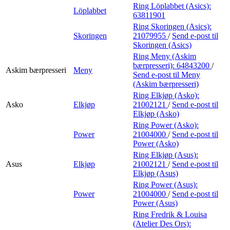
Ring Löplabbet (Asics):
Löplabbet
63811901
Ring Skoringen (Asics):
Skoringen
21079955
/
Send e-post
til
Skoringen (Asics)
Ring Meny (Askim
bærpresseri):
64843200
/
Askim bærpresseri
Meny
Send e-post
til Meny
(Askim bærpresseri)
Ring Elkjøp (Asko):
Asko
Elkjøp
21002121
/
Send e-post
til
Elkjøp (Asko)
Ring Power (Asko):
Power
21004000
/
Send e-post
til
Power (Asko)
Ring Elkjøp (Asus):
Asus
Elkjøp
21002121
/
Send e-post
til
Elkjøp (Asus)
Ring Power (Asus):
Power
21004000
/
Send e-post
til
Power (Asus)
Ring Fredrik & Louisa
(Atelier Des Ors):