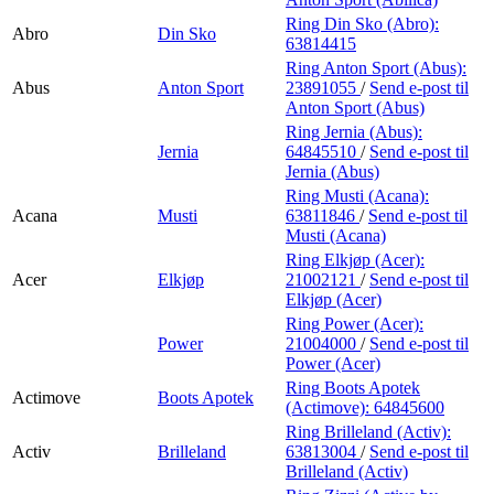
Ring Din Sko (Abro):
Abro
Din Sko
63814415
Ring Anton Sport (Abus):
Abus
Anton Sport
23891055
/
Send e-post
til
Anton Sport (Abus)
Ring Jernia (Abus):
Jernia
64845510
/
Send e-post
til
Jernia (Abus)
Ring Musti (Acana):
Acana
Musti
63811846
/
Send e-post
til
Musti (Acana)
Ring Elkjøp (Acer):
Acer
Elkjøp
21002121
/
Send e-post
til
Elkjøp (Acer)
Ring Power (Acer):
Power
21004000
/
Send e-post
til
Power (Acer)
Ring Boots Apotek
Actimove
Boots Apotek
(Actimove):
64845600
Ring Brilleland (Activ):
Activ
Brilleland
63813004
/
Send e-post
til
Brilleland (Activ)