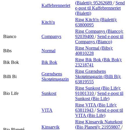
(Bialetti):
95262689
/
Send
Kaffebrenneriet
e-post
til Kaffebrenneriet
(Bialetti)
Ring Kitch'n (Bialetti):
Kitch'n
63800095
Ring Companys (Bianco):
Bianco
Companys
92039400
/
Send e-post
til
Companys (Bianco)
Ring Normal (Bibs):
Bibs
Normal
40810228
Ring Bik Bok (Bik Bok):
Bik Bok
Bik Bok
23218741
Ring Grændsens
Grændsens
Billi Bi
Skotøimagazin (Billi Bi):
Skotøimagazin
63819555
Ring Sunkost (Bio Life):
Bio Life
Sunkost
91001310
/
Send e-post
til
Sunkost (Bio Life)
Ring VITA (Bio Life):
VITA
63811943
/
Send e-post
til
VITA (Bio Life)
Ring Kinsarvik Naturkost
Kinsarvik
(Bio Planeté):
21959807
/
Bio Planeté