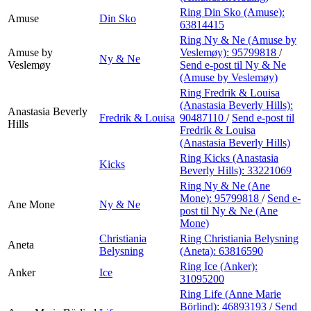
Ring Din Sko (Amuse):
Amuse
Din Sko
63814415
Ring Ny & Ne (Amuse by
Amuse by
Veslemøy):
95799818
/
Ny & Ne
Veslemøy
Send e-post
til Ny & Ne
(Amuse by Veslemøy)
Ring Fredrik & Louisa
(Anastasia Beverly Hills):
Anastasia Beverly
Fredrik & Louisa
90487110
/
Send e-post
til
Hills
Fredrik & Louisa
(Anastasia Beverly Hills)
Ring Kicks (Anastasia
Kicks
Beverly Hills):
33221069
Ring Ny & Ne (Ane
Mone):
95799818
/
Send e-
Ane Mone
Ny & Ne
post
til Ny & Ne (Ane
Mone)
Christiania
Ring Christiania Belysning
Aneta
Belysning
(Aneta):
63816590
Ring Ice (Anker):
Anker
Ice
31095200
Ring Life (Anne Marie
Börlind):
46893193
/
Send