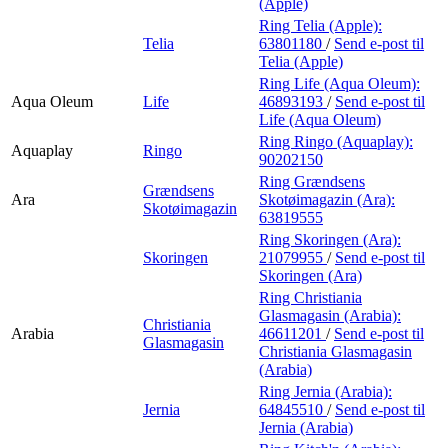
(Apple)
Ring Telia (Apple):
Telia
63801180
/
Send e-post
til
Telia (Apple)
Ring Life (Aqua Oleum):
Aqua Oleum
Life
46893193
/
Send e-post
til
Life (Aqua Oleum)
Ring Ringo (Aquaplay):
Aquaplay
Ringo
90202150
Ring Grændsens
Grændsens
Ara
Skotøimagazin (Ara):
Skotøimagazin
63819555
Ring Skoringen (Ara):
Skoringen
21079955
/
Send e-post
til
Skoringen (Ara)
Ring Christiania
Glasmagasin (Arabia):
Christiania
Arabia
46611201
/
Send e-post
til
Glasmagasin
Christiania Glasmagasin
(Arabia)
Ring Jernia (Arabia):
Jernia
64845510
/
Send e-post
til
Jernia (Arabia)