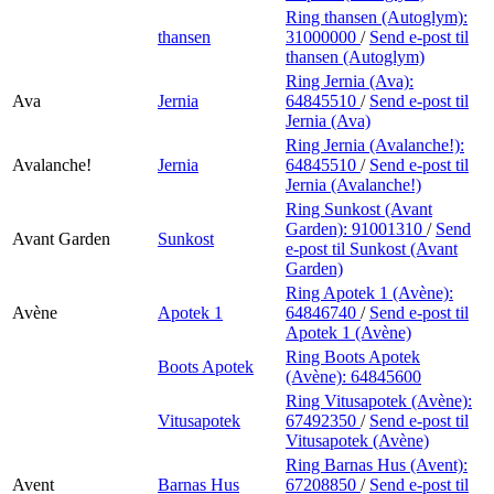
Ring thansen (Autoglym):
thansen
31000000
/
Send e-post
til
thansen (Autoglym)
Ring Jernia (Ava):
Ava
Jernia
64845510
/
Send e-post
til
Jernia (Ava)
Ring Jernia (Avalanche!):
Avalanche!
Jernia
64845510
/
Send e-post
til
Jernia (Avalanche!)
Ring Sunkost (Avant
Garden):
91001310
/
Send
Avant Garden
Sunkost
e-post
til Sunkost (Avant
Garden)
Ring Apotek 1 (Avène):
Avène
Apotek 1
64846740
/
Send e-post
til
Apotek 1 (Avène)
Ring Boots Apotek
Boots Apotek
(Avène):
64845600
Ring Vitusapotek (Avène):
Vitusapotek
67492350
/
Send e-post
til
Vitusapotek (Avène)
Ring Barnas Hus (Avent):
Avent
Barnas Hus
67208850
/
Send e-post
til