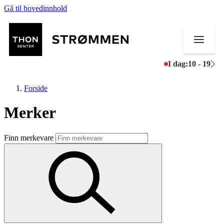
Gå til hovedinnhold
I dag:
10 - 19
Forside
Merker
Butikker
Finn merkevare
Mat og drikke
Helse
Aktiviteter
Tilbud