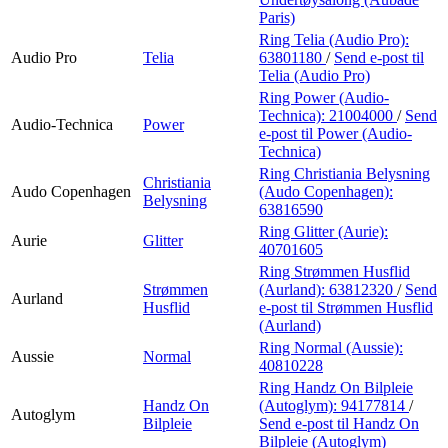
Paris)
Ring Telia (Audio Pro):
Audio Pro
Telia
63801180
/
Send e-post
til
Telia (Audio Pro)
Ring Power (Audio-
Technica):
21004000
/
Send
Audio-Technica
Power
e-post
til Power (Audio-
Technica)
Ring Christiania Belysning
Christiania
Audo Copenhagen
(Audo Copenhagen):
Belysning
63816590
Ring Glitter (Aurie):
Aurie
Glitter
40701605
Ring Strømmen Husflid
Strømmen
(Aurland):
63812320
/
Send
Aurland
Husflid
e-post
til Strømmen Husflid
(Aurland)
Ring Normal (Aussie):
Aussie
Normal
40810228
Ring Handz On Bilpleie
Handz On
(Autoglym):
94177814
/
Autoglym
Bilpleie
Send e-post
til Handz On
Bilpleie (Autoglym)