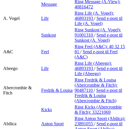
Ring Message (A-View):
Message
40816472
Ring Life (A. Vogel):
A. Vogel
Life
46893193
/
Send e-post
til
Life (A. Vogel)
Ring Sunkost (A. Vogel):
Sunkost
91001310
/
Send e-post
til
Sunkost (A. Vogel)
Ring Feel (A&C):
40 32 15
A&C
Feel
81
/
Send e-post
til Feel
(A&C)
Ring Life (Abeego):
Abeego
Life
46893193
/
Send e-post
til
Life (Abeego)
Ring Fredrik & Louisa
(Abercrombie & Fitch):
Abercrombie &
Fredrik & Louisa
90487110
/
Send e-post
til
Fitch
Fredrik & Louisa
(Abercrombie & Fitch)
Ring Kicks (Abercrombie
Kicks
& Fitch):
33221069
Ring Anton Sport (Abilica):
Abilica
Anton Sport
23891055
/
Send e-post
til
Anton Sport (Abilica)