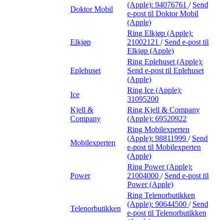
(Apple):
94076761
/
Send
Doktor Mobil
e-post
til Doktor Mobil
(Apple)
Ring Elkjøp (Apple):
Elkjøp
21002121
/
Send e-post
til
Elkjøp (Apple)
Ring Eplehuset (Apple):
Eplehuset
Send e-post
til Eplehuset
(Apple)
Ring Ice (Apple):
Ice
31095200
Kjell &
Ring Kjell & Company
Company
(Apple):
69520922
Ring Mobilexperten
(Apple):
98811999
/
Send
Mobilexperten
e-post
til Mobilexperten
(Apple)
Ring Power (Apple):
Power
21004000
/
Send e-post
til
Power (Apple)
Ring Telenorbutikken
(Apple):
90644500
/
Send
Telenorbutikken
e-post
til Telenorbutikken