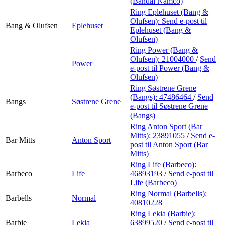
(Bandai Namco)
Ring Eplehuset (Bang &
Olufsen):
Send e-post
til
Bang & Olufsen
Eplehuset
Eplehuset (Bang &
Olufsen)
Ring Power (Bang &
Olufsen):
21004000
/
Send
Power
e-post
til Power (Bang &
Olufsen)
Ring Søstrene Grene
(Bangs):
47486464
/
Send
Bangs
Søstrene Grene
e-post
til Søstrene Grene
(Bangs)
Ring Anton Sport (Bar
Mitts):
23891055
/
Send e-
Bar Mitts
Anton Sport
post
til Anton Sport (Bar
Mitts)
Ring Life (Barbeco):
Barbeco
Life
46893193
/
Send e-post
til
Life (Barbeco)
Ring Normal (Barbells):
Barbells
Normal
40810228
Ring Lekia (Barbie):
Barbie
Lekia
63899520
/
Send e-post
til