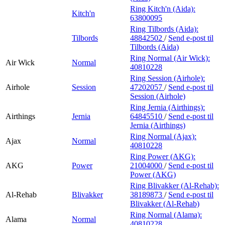
Ring Kitch'n (Aida):
Kitch'n
63800095
Ring Tilbords (Aida):
Tilbords
48842502
/
Send e-post
til
Tilbords (Aida)
Ring Normal (Air Wick):
Air Wick
Normal
40810228
Ring Session (Airhole):
Airhole
Session
47202057
/
Send e-post
til
Session (Airhole)
Ring Jernia (Airthings):
Airthings
Jernia
64845510
/
Send e-post
til
Jernia (Airthings)
Ring Normal (Ajax):
Ajax
Normal
40810228
Ring Power (AKG):
AKG
Power
21004000
/
Send e-post
til
Power (AKG)
Ring Blivakker (Al-Rehab):
Al-Rehab
Blivakker
38189873
/
Send e-post
til
Blivakker (Al-Rehab)
Ring Normal (Alama):
Alama
Normal
40810228