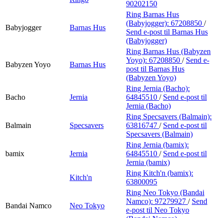
90202150
Ring Barnas Hus
(Babyjogger):
67208850
/
Babyjogger
Barnas Hus
Send e-post
til Barnas Hus
(Babyjogger)
Ring Barnas Hus (Babyzen
Yoyo):
67208850
/
Send e-
Babyzen Yoyo
Barnas Hus
post
til Barnas Hus
(Babyzen Yoyo)
Ring Jernia (Bacho):
Bacho
Jernia
64845510
/
Send e-post
til
Jernia (Bacho)
Ring Specsavers (Balmain):
Balmain
Specsavers
63816747
/
Send e-post
til
Specsavers (Balmain)
Ring Jernia (bamix):
bamix
Jernia
64845510
/
Send e-post
til
Jernia (bamix)
Ring Kitch'n (bamix):
Kitch'n
63800095
Ring Neo Tokyo (Bandai
Namco):
97279927
/
Send
Bandai Namco
Neo Tokyo
e-post
til Neo Tokyo