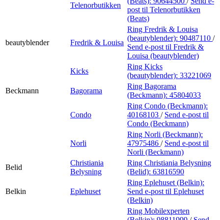
(Beats):
90644500
/
Send e-
Telenorbutikken
post
til Telenorbutikken
(Beats)
Ring Fredrik & Louisa
(beautyblender):
90487110
/
beautyblender
Fredrik & Louisa
Send e-post
til Fredrik &
Louisa (beautyblender)
Ring Kicks
Kicks
(beautyblender):
33221069
Ring Bagorama
Beckmann
Bagorama
(Beckmann):
45804033
Ring Condo (Beckmann):
Condo
40168103
/
Send e-post
til
Condo (Beckmann)
Ring Norli (Beckmann):
Norli
47975486
/
Send e-post
til
Norli (Beckmann)
Christiania
Ring Christiania Belysning
Belid
Belysning
(Belid):
63816590
Ring Eplehuset (Belkin):
Belkin
Eplehuset
Send e-post
til Eplehuset
(Belkin)
Ring Mobilexperten
(Belkin):
98811999
/
Send