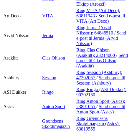
Elkjøp (Arozzi)
Ring VITA (Art Deco):
Art Deco
VITA
63811943
/
Send e-post
til
VITA (Art Deco)
Ring Jernia (Arvid
Nilsson):
64845510
/
Send
Arvid Nilsson
Jernia
e-post
til Jernia (Arvid
Nilsson)
Ring Clas Ohlson
(Asaklitt):
23214000
/
Send
Asaklitt
Clas Ohlson
e-post
til Clas Ohlson
(Asaklitt)
Ring Session (Ashbury):
Ashbury
Session
47202057
/
Send e-post
til
Session (Ashbury)
Ring Ringo (ASI Dukker):
ASI Dukker
Ringo
90202150
Ring Anton Sport (Asics):
Asics
Anton Sport
23891055
/
Send e-post
til
Anton Sport (Asics)
Ring Grændsens
Grændsens
Skotøimagazin (Asics):
Skotøimagazin
63819555