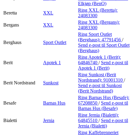
Elkjøp (BenQ)
Ring XXL (Beretta):
Beretta
XXL
24083300
Ring XXL (Bergans):
Bergans
XXL
24083300
Ring Sport Outlet
(Berghaus):
47791456
/
Berghaus
Sport Outlet
Send e-post
til Sport Outlet
(Berghaus)
Ring Apotek 1 (Berit):
Berit
Apotek 1
64846740
/
Send e-post
til
Apotek 1 (Berit)
Ring Sunkost (Berit
Nordstrand):
91001310
/
Berit Nordstrand
Sunkost
Send e-post
til Sunkost
(Berit Nordstrand)
Ring Barnas Hus (Besafe):
Besafe
Barnas Hus
67208850
/
Send e-post
til
Barnas Hus (Besafe)
Ring Jernia (Bialetti):
Bialetti
Jernia
64845510
/
Send e-post
til
Jernia (Bialetti)
Ring Kaffebrenneriet