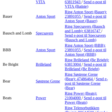
VITA
63811943
/
Send e-post
til
VITA (Batiste)
Ring Anton Sport (Bauer):
Bauer
Anton Sport
23891055
/
Send e-post
til
Anton Sport (Bauer)
Ring Specsavers (Bausch
and Lomb):
63816747
/
Bausch and Lomb
Specsavers
Send e-post
til Specsavers
(Bausch and Lomb)
Ring Anton Sport (BBB):
BBB
Anton Sport
23891055
/
Send e-post
til
Anton Sport (BBB)
Ring Brilleland (Be Bright):
Be Bright
Brilleland
63813004
/
Send e-post
til
Brilleland (Be Bright)
Ring Søstrene Grene
(Bear):
47486464
/
Send e-
Bear
Søstrene Grene
post
til Søstrene Grene
(Bear)
Ring Power (Beats):
Beats
Power
21004000
/
Send e-post
til
Power (Beats)
Ring Telenorbutikken