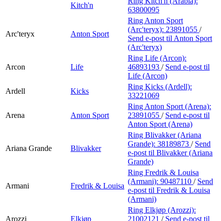
Ring Kitch'n (Arabia):
Kitch'n
63800095
Ring Anton Sport
(Arc'teryx):
23891055
/
Arc'teryx
Anton Sport
Send e-post
til Anton Sport
(Arc'teryx)
Ring Life (Arcon):
Arcon
Life
46893193
/
Send e-post
til
Life (Arcon)
Ring Kicks (Ardell):
Ardell
Kicks
33221069
Ring Anton Sport (Arena):
Arena
Anton Sport
23891055
/
Send e-post
til
Anton Sport (Arena)
Ring Blivakker (Ariana
Grande):
38189873
/
Send
Ariana Grande
Blivakker
e-post
til Blivakker (Ariana
Grande)
Ring Fredrik & Louisa
(Armani):
90487110
/
Send
Armani
Fredrik & Louisa
e-post
til Fredrik & Louisa
(Armani)
Ring Elkjøp (Arozzi):
Arozzi
Elkjøp
21002121
/
Send e-post
til