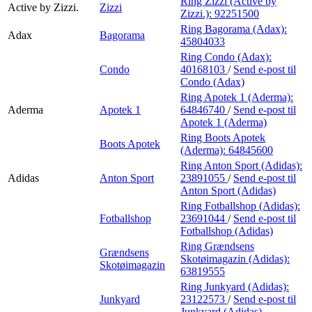
Ring Zizzi (Active by
Active by Zizzi.
Zizzi
Zizzi.):
92251500
Ring Bagorama (Adax):
Adax
Bagorama
45804033
Ring Condo (Adax):
Condo
40168103
/
Send e-post
til
Condo (Adax)
Ring Apotek 1 (Aderma):
Aderma
Apotek 1
64846740
/
Send e-post
til
Apotek 1 (Aderma)
Ring Boots Apotek
Boots Apotek
(Aderma):
64845600
Ring Anton Sport (Adidas):
Adidas
Anton Sport
23891055
/
Send e-post
til
Anton Sport (Adidas)
Ring Fotballshop (Adidas):
Fotballshop
23691044
/
Send e-post
til
Fotballshop (Adidas)
Ring Grændsens
Grændsens
Skotøimagazin (Adidas):
Skotøimagazin
63819555
Ring Junkyard (Adidas):
Junkyard
23122573
/
Send e-post
til
Junkyard (Adidas)