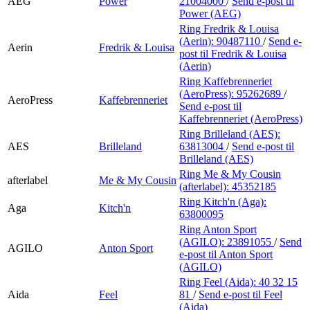
AEG
Power
21004000
/
Send e-post
til
Power (AEG)
Ring Fredrik & Louisa
(Aerin):
90487110
/
Send e-
Aerin
Fredrik & Louisa
post
til Fredrik & Louisa
(Aerin)
Ring Kaffebrenneriet
(AeroPress):
95262689
/
AeroPress
Kaffebrenneriet
Send e-post
til
Kaffebrenneriet (AeroPress)
Ring Brilleland (AES):
AES
Brilleland
63813004
/
Send e-post
til
Brilleland (AES)
Ring Me & My Cousin
afterlabel
Me & My Cousin
(afterlabel):
45352185
Ring Kitch'n (Aga):
Aga
Kitch'n
63800095
Ring Anton Sport
(AGILO):
23891055
/
Send
AGILO
Anton Sport
e-post
til Anton Sport
(AGILO)
Ring Feel (Aida):
40 32 15
Aida
Feel
81
/
Send e-post
til Feel
(Aida)