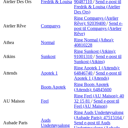
Atelier Des Ors
Fredrik & Louisa
90487110
/
Send e-post
til
Fredrik & Louisa (Atelier
Des Ors)
Ring Companys (Atelier
Rêve):
92039400
/
Send e-
Atelier Rêve
Companys
post
til Companys (Atelier
Rêve)
Ring Normal (Athea):
Athea
Normal
40810228
Ring Sunkost (Atkins):
Atkins
Sunkost
91001310
/
Send e-post
til
Sunkost (Atkins)
Ring Apotek 1 (Attends):
Attends
Apotek 1
64846740
/
Send e-post
til
Apotek 1 (Attends)
Ring Boots Apotek
Boots Apotek
(Attends):
64845600
Ring Feel (AU Maison):
40
AU Maison
Feel
32 15 81
/
Send e-post
til
Feel (AU Maison)
Ring Auds Undertøysalong
(Aubade Paris):
47515164
/
Auds
Aubade Paris
Send e-post
til Auds
Undertøysalong
Undertøysalong (Aubade