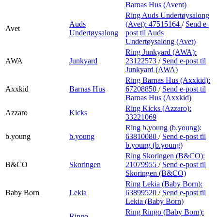
Barnas Hus (Avent)
Ring Auds Undertøysalong
Auds
(Avet):
47515164
/
Send e-
Avet
Undertøysalong
post
til Auds
Undertøysalong (Avet)
Ring Junkyard (AWA):
AWA
Junkyard
23122573
/
Send e-post
til
Junkyard (AWA)
Ring Barnas Hus (Axxkid):
Axxkid
Barnas Hus
67208850
/
Send e-post
til
Barnas Hus (Axxkid)
Ring Kicks (Azzaro):
Azzaro
Kicks
33221069
Ring b.young (b.young):
b.young
b.young
63810080
/
Send e-post
til
b.young (b.young)
Ring Skoringen (B&CO):
B&CO
Skoringen
21079955
/
Send e-post
til
Skoringen (B&CO)
Ring Lekia (Baby Born):
Baby Born
Lekia
63899520
/
Send e-post
til
Lekia (Baby Born)
Ring Ringo (Baby Born):
Ringo