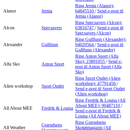
Ring Jernia (Alanor):
Alanor
Jernia
64845510
/
Send e-post
til
Jernia (Alanor)
Ring Specsavers (Alcon):
Alcon
Specsavers
63816747
/
Send e-post
til
Specsavers (Alcon)
Ring Gullfunn (Alexander):
Alexander
Gullfunn
94020564
/
Send e-post
til
Gullfunn (Alexander)
Ring Anton Sport (Alfa
Sko):
23891055
/
Send e-
Alfa Sko
Anton Sport
post
til Anton Sport (Alfa
Sko)
Ring Sport Outlet (Alien
workshop):
47791456
/
Alien workshop
Sport Outlet
Send e-post
til Sport Outlet
(Alien workshop)
Ring Fredrik & Louisa (All
About MEE):
90487110
/
All About MEE
Fredrik & Louisa
Send e-post
til Fredrik &
Louisa (All About MEE)
Ring Grændsens
Grændsens
All Weather
Skotøimagazin (All