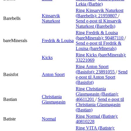
Lekia (Barbie)
Ring Kinsarvik Naturkost
Kinsarvik
(Barebells):
21959807
/
Barebells
Naturkost
Send e-post
til Kinsarvik
Naturkost (Barebells)
Ring Fredrik & Louisa
(bareMinerals):
90487110
/
bareMinerals
Fredrik & Louisa
Send e-post
til Fredrik &
Louisa (bareMinerals)
Ring Kicks (bareMinerals):
Kicks
33221069
Ring Anton Sport
(Basisfot):
23891055
/
Send
Basisfot
Anton Sport
e-post
til Anton Sport
(Basisfot)
Ring Christiania
Glasmagasin (Bastian):
Christiania
Bastian
46611201
/
Send e-post
til
Glasmagasin
Christiania Glasmagasin
(Bastian)
Ring Normal (Batiste):
Batiste
Normal
40810228
Ring VITA (Batiste):