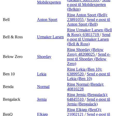
Mobilexperten
e-post
til Mobilexperten
(Belkin)
Ring Anton Sport (Bell):
Bell
Anton Sport
23891055
/
Send e-post
til
Anton Sport (Bell)
Ring Urmaker Larsen (Bell
& Ross):
63811719
/
Send
Bell & Ross
Urmaker Larsen
e-post
til Urmaker Larsen
(Bell & Ross)
Ring Shoeday (Below
Zero):
48208025
/
Send e-
Below Zero
Shoeday
post
til Shoeday (Below
Zero)
Ring Lekia (Ben 10):
Ben 10
Lekia
63899520
/
Send e-post
til
Lekia (Ben 10)
Ring Normal (Benda):
Benda
Normal
40810228
Ring Jernia (Bengalack):
Bengalack
Jernia
64845510
/
Send e-post
til
Jernia (Bengalack)
Ring Elkjøp (BenQ):
BenQ
Elkjøp
21002121
/
Send e-post
til