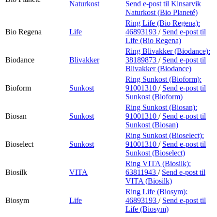
Naturkost
Send e-post
til Kinsarvik
Naturkost (Bio Planeté)
Ring Life (Bio Regena):
Bio Regena
Life
46893193
/
Send e-post
til
Life (Bio Regena)
Ring Blivakker (Biodance):
Biodance
Blivakker
38189873
/
Send e-post
til
Blivakker (Biodance)
Ring Sunkost (Bioform):
Bioform
Sunkost
91001310
/
Send e-post
til
Sunkost (Bioform)
Ring Sunkost (Biosan):
Biosan
Sunkost
91001310
/
Send e-post
til
Sunkost (Biosan)
Ring Sunkost (Bioselect):
Bioselect
Sunkost
91001310
/
Send e-post
til
Sunkost (Bioselect)
Ring VITA (Biosilk):
Biosilk
VITA
63811943
/
Send e-post
til
VITA (Biosilk)
Ring Life (Biosym):
Biosym
Life
46893193
/
Send e-post
til
Life (Biosym)