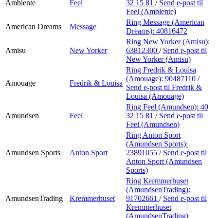
Ambiente
Feel
32 15 81
/
Send e-post
til
Feel (Ambiente)
Ring Message (American
American Dreams
Message
Dreams):
40816472
Ring New Yorker (Amisu):
Amisu
New Yorker
63812300
/
Send e-post
til
New Yorker (Amisu)
Ring Fredrik & Louisa
(Amouage):
90487110
/
Amouage
Fredrik & Louisa
Send e-post
til Fredrik &
Louisa (Amouage)
Ring Feel (Amundsen):
40
Amundsen
Feel
32 15 81
/
Send e-post
til
Feel (Amundsen)
Ring Anton Sport
(Amundsen Sports):
Amundsen Sports
Anton Sport
23891055
/
Send e-post
til
Anton Sport (Amundsen
Sports)
Ring Kremmerhuset
(AmundsenTrading):
AmundsenTrading
Kremmerhuset
91702661
/
Send e-post
til
Kremmerhuset
(AmundsenTrading)