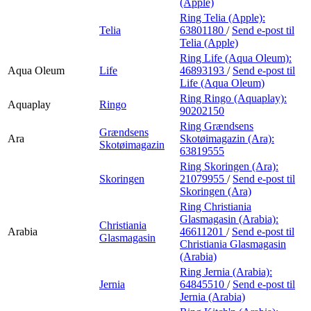
(Apple)
Ring Telia (Apple):
Telia
63801180
/
Send e-post
til
Telia (Apple)
Ring Life (Aqua Oleum):
Aqua Oleum
Life
46893193
/
Send e-post
til
Life (Aqua Oleum)
Ring Ringo (Aquaplay):
Aquaplay
Ringo
90202150
Ring Grændsens
Grændsens
Ara
Skotøimagazin (Ara):
Skotøimagazin
63819555
Ring Skoringen (Ara):
Skoringen
21079955
/
Send e-post
til
Skoringen (Ara)
Ring Christiania
Glasmagasin (Arabia):
Christiania
Arabia
46611201
/
Send e-post
til
Glasmagasin
Christiania Glasmagasin
(Arabia)
Ring Jernia (Arabia):
Jernia
64845510
/
Send e-post
til
Jernia (Arabia)