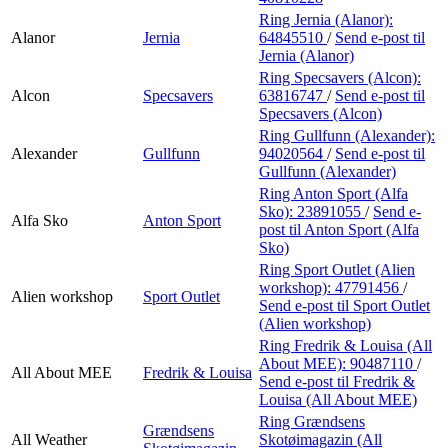
Ring Jernia (Alanor):
Alanor
Jernia
64845510
/
Send e-post
til
Jernia (Alanor)
Ring Specsavers (Alcon):
Alcon
Specsavers
63816747
/
Send e-post
til
Specsavers (Alcon)
Ring Gullfunn (Alexander):
Alexander
Gullfunn
94020564
/
Send e-post
til
Gullfunn (Alexander)
Ring Anton Sport (Alfa
Sko):
23891055
/
Send e-
Alfa Sko
Anton Sport
post
til Anton Sport (Alfa
Sko)
Ring Sport Outlet (Alien
workshop):
47791456
/
Alien workshop
Sport Outlet
Send e-post
til Sport Outlet
(Alien workshop)
Ring Fredrik & Louisa (All
About MEE):
90487110
/
All About MEE
Fredrik & Louisa
Send e-post
til Fredrik &
Louisa (All About MEE)
Ring Grændsens
Grændsens
All Weather
Skotøimagazin (All