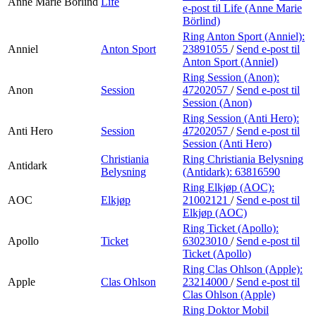
Anne Marie Börlind
Life
e-post
til Life (Anne Marie
Börlind)
Ring Anton Sport (Anniel):
Anniel
Anton Sport
23891055
/
Send e-post
til
Anton Sport (Anniel)
Ring Session (Anon):
Anon
Session
47202057
/
Send e-post
til
Session (Anon)
Ring Session (Anti Hero):
Anti Hero
Session
47202057
/
Send e-post
til
Session (Anti Hero)
Christiania
Ring Christiania Belysning
Antidark
Belysning
(Antidark):
63816590
Ring Elkjøp (AOC):
AOC
Elkjøp
21002121
/
Send e-post
til
Elkjøp (AOC)
Ring Ticket (Apollo):
Apollo
Ticket
63023010
/
Send e-post
til
Ticket (Apollo)
Ring Clas Ohlson (Apple):
Apple
Clas Ohlson
23214000
/
Send e-post
til
Clas Ohlson (Apple)
Ring Doktor Mobil