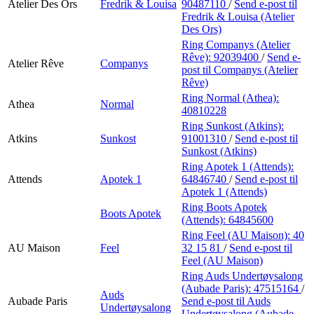
Atelier Des Ors
Fredrik & Louisa
90487110
/
Send e-post
til
Fredrik & Louisa (Atelier
Des Ors)
Ring Companys (Atelier
Rêve):
92039400
/
Send e-
Atelier Rêve
Companys
post
til Companys (Atelier
Rêve)
Ring Normal (Athea):
Athea
Normal
40810228
Ring Sunkost (Atkins):
Atkins
Sunkost
91001310
/
Send e-post
til
Sunkost (Atkins)
Ring Apotek 1 (Attends):
Attends
Apotek 1
64846740
/
Send e-post
til
Apotek 1 (Attends)
Ring Boots Apotek
Boots Apotek
(Attends):
64845600
Ring Feel (AU Maison):
40
AU Maison
Feel
32 15 81
/
Send e-post
til
Feel (AU Maison)
Ring Auds Undertøysalong
(Aubade Paris):
47515164
/
Auds
Aubade Paris
Send e-post
til Auds
Undertøysalong
Undertøysalong (Aubade