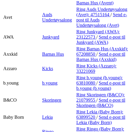
Barnas Hus (Avent)
Ring Auds Undertøysalong
Auds
(Avet):
47515164
/
Send e-
Avet
Undertøysalong
post
til Auds
Undertøysalong (Avet)
Ring Junkyard (AWA):
AWA
Junkyard
23122573
/
Send e-post
til
Junkyard (AWA)
Ring Barnas Hus (Axxkid):
Axxkid
Barnas Hus
67208850
/
Send e-post
til
Barnas Hus (Axxkid)
Ring Kicks (Azzaro):
Azzaro
Kicks
33221069
Ring b.young (b.young):
b.young
b.young
63810080
/
Send e-post
til
b.young (b.young)
Ring Skoringen (B&CO):
B&CO
Skoringen
21079955
/
Send e-post
til
Skoringen (B&CO)
Ring Lekia (Baby Born):
Baby Born
Lekia
63899520
/
Send e-post
til
Lekia (Baby Born)
Ring Ringo (Baby Born):
Ringo