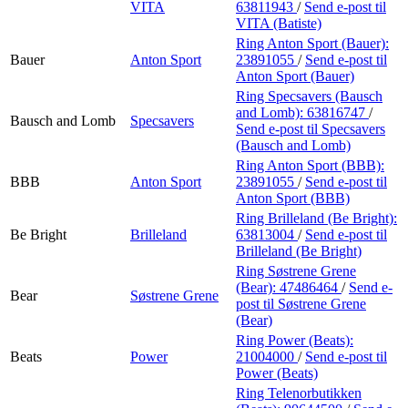
VITA
63811943
/
Send e-post
til
VITA (Batiste)
Ring Anton Sport (Bauer):
Bauer
Anton Sport
23891055
/
Send e-post
til
Anton Sport (Bauer)
Ring Specsavers (Bausch
and Lomb):
63816747
/
Bausch and Lomb
Specsavers
Send e-post
til Specsavers
(Bausch and Lomb)
Ring Anton Sport (BBB):
BBB
Anton Sport
23891055
/
Send e-post
til
Anton Sport (BBB)
Ring Brilleland (Be Bright):
Be Bright
Brilleland
63813004
/
Send e-post
til
Brilleland (Be Bright)
Ring Søstrene Grene
(Bear):
47486464
/
Send e-
Bear
Søstrene Grene
post
til Søstrene Grene
(Bear)
Ring Power (Beats):
Beats
Power
21004000
/
Send e-post
til
Power (Beats)
Ring Telenorbutikken