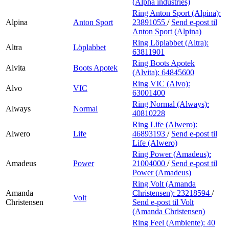
(Alpha industries)
Ring Anton Sport (Alpina):
Alpina
Anton Sport
23891055
/
Send e-post
til
Anton Sport (Alpina)
Ring Löplabbet (Altra):
Altra
Löplabbet
63811901
Ring Boots Apotek
Alvita
Boots Apotek
(Alvita):
64845600
Ring VIC (Alvo):
Alvo
VIC
63001400
Ring Normal (Always):
Always
Normal
40810228
Ring Life (Alwero):
Alwero
Life
46893193
/
Send e-post
til
Life (Alwero)
Ring Power (Amadeus):
Amadeus
Power
21004000
/
Send e-post
til
Power (Amadeus)
Ring Volt (Amanda
Amanda
Christensen):
23218594
/
Volt
Christensen
Send e-post
til Volt
(Amanda Christensen)
Ring Feel (Ambiente):
40