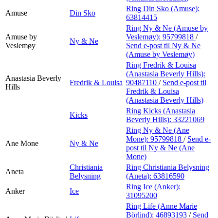
Ring Din Sko (Amuse):
Amuse
Din Sko
63814415
Ring Ny & Ne (Amuse by
Amuse by
Veslemøy):
95799818
/
Ny & Ne
Veslemøy
Send e-post
til Ny & Ne
(Amuse by Veslemøy)
Ring Fredrik & Louisa
(Anastasia Beverly Hills):
Anastasia Beverly
Fredrik & Louisa
90487110
/
Send e-post
til
Hills
Fredrik & Louisa
(Anastasia Beverly Hills)
Ring Kicks (Anastasia
Kicks
Beverly Hills):
33221069
Ring Ny & Ne (Ane
Mone):
95799818
/
Send e-
Ane Mone
Ny & Ne
post
til Ny & Ne (Ane
Mone)
Christiania
Ring Christiania Belysning
Aneta
Belysning
(Aneta):
63816590
Ring Ice (Anker):
Anker
Ice
31095200
Ring Life (Anne Marie
Börlind):
46893193
/
Send