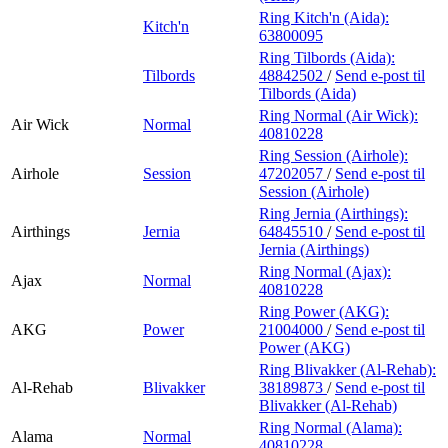
Ring Kitch'n (Aida):
Kitch'n
63800095
Ring Tilbords (Aida):
Tilbords
48842502
/
Send e-post
til
Tilbords (Aida)
Ring Normal (Air Wick):
Air Wick
Normal
40810228
Ring Session (Airhole):
Airhole
Session
47202057
/
Send e-post
til
Session (Airhole)
Ring Jernia (Airthings):
Airthings
Jernia
64845510
/
Send e-post
til
Jernia (Airthings)
Ring Normal (Ajax):
Ajax
Normal
40810228
Ring Power (AKG):
AKG
Power
21004000
/
Send e-post
til
Power (AKG)
Ring Blivakker (Al-Rehab):
Al-Rehab
Blivakker
38189873
/
Send e-post
til
Blivakker (Al-Rehab)
Ring Normal (Alama):
Alama
Normal
40810228