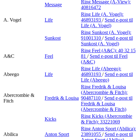
Ring Message (A-View):
Message
40816472
Ring Life (A. Vogel):
A. Vogel
Life
46893193
/
Send e-post
til
Life (A. Vogel)
Ring Sunkost (A. Vogel):
Sunkost
91001310
/
Send e-post
til
Sunkost (A. Vogel)
Ring Feel (A&C):
40 32 15
A&C
Feel
81
/
Send e-post
til Feel
(A&C)
Ring Life (Abeego):
Abeego
Life
46893193
/
Send e-post
til
Life (Abeego)
Ring Fredrik & Louisa
(Abercrombie & Fitch):
Abercrombie &
Fredrik & Louisa
90487110
/
Send e-post
til
Fitch
Fredrik & Louisa
(Abercrombie & Fitch)
Ring Kicks (Abercrombie
Kicks
& Fitch):
33221069
Ring Anton Sport (Abilica):
Abilica
Anton Sport
23891055
/
Send e-post
til
Anton Sport (Abilica)