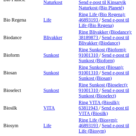
Naturkost
Send e-post
til Kinsarvik
Naturkost (Bio Planeté)
Ring Life (Bio Regena):
Bio Regena
Life
46893193
/
Send e-post
til
Life (Bio Regena)
Ring Blivakker (Biodance):
Biodance
Blivakker
38189873
/
Send e-post
til
Blivakker (Biodance)
Ring Sunkost (Bioform):
Bioform
Sunkost
91001310
/
Send e-post
til
Sunkost (Bioform)
Ring Sunkost (Biosan):
Biosan
Sunkost
91001310
/
Send e-post
til
Sunkost (Biosan)
Ring Sunkost (Bioselect):
Bioselect
Sunkost
91001310
/
Send e-post
til
Sunkost (Bioselect)
Ring VITA (Biosilk):
Biosilk
VITA
63811943
/
Send e-post
til
VITA (Biosilk)
Ring Life (Biosym):
Biosym
Life
46893193
/
Send e-post
til
Life (Biosym)