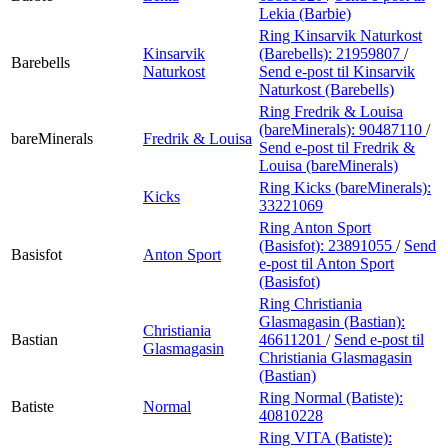
Lekia (Barbie)
Ring Kinsarvik Naturkost
Kinsarvik
(Barebells):
21959807
/
Barebells
Naturkost
Send e-post
til Kinsarvik
Naturkost (Barebells)
Ring Fredrik & Louisa
(bareMinerals):
90487110
/
bareMinerals
Fredrik & Louisa
Send e-post
til Fredrik &
Louisa (bareMinerals)
Ring Kicks (bareMinerals):
Kicks
33221069
Ring Anton Sport
(Basisfot):
23891055
/
Send
Basisfot
Anton Sport
e-post
til Anton Sport
(Basisfot)
Ring Christiania
Glasmagasin (Bastian):
Christiania
Bastian
46611201
/
Send e-post
til
Glasmagasin
Christiania Glasmagasin
(Bastian)
Ring Normal (Batiste):
Batiste
Normal
40810228
Ring VITA (Batiste):