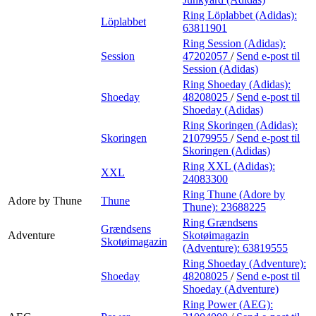
Ring Löplabbet (Adidas):
Löplabbet
63811901
Ring Session (Adidas):
Session
47202057
/
Send e-post
til
Session (Adidas)
Ring Shoeday (Adidas):
Shoeday
48208025
/
Send e-post
til
Shoeday (Adidas)
Ring Skoringen (Adidas):
Skoringen
21079955
/
Send e-post
til
Skoringen (Adidas)
Ring XXL (Adidas):
XXL
24083300
Ring Thune (Adore by
Adore by Thune
Thune
Thune):
23688225
Ring Grændsens
Grændsens
Adventure
Skotøimagazin
Skotøimagazin
(Adventure):
63819555
Ring Shoeday (Adventure):
Shoeday
48208025
/
Send e-post
til
Shoeday (Adventure)
Ring Power (AEG):