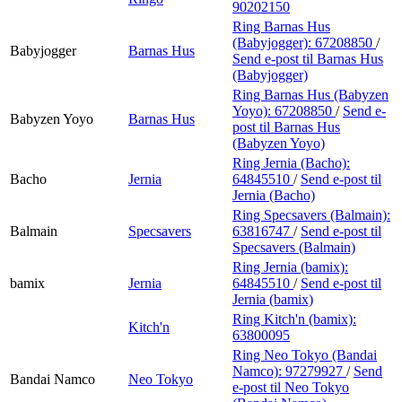
90202150
Ring Barnas Hus
(Babyjogger):
67208850
/
Babyjogger
Barnas Hus
Send e-post
til Barnas Hus
(Babyjogger)
Ring Barnas Hus (Babyzen
Yoyo):
67208850
/
Send e-
Babyzen Yoyo
Barnas Hus
post
til Barnas Hus
(Babyzen Yoyo)
Ring Jernia (Bacho):
Bacho
Jernia
64845510
/
Send e-post
til
Jernia (Bacho)
Ring Specsavers (Balmain):
Balmain
Specsavers
63816747
/
Send e-post
til
Specsavers (Balmain)
Ring Jernia (bamix):
bamix
Jernia
64845510
/
Send e-post
til
Jernia (bamix)
Ring Kitch'n (bamix):
Kitch'n
63800095
Ring Neo Tokyo (Bandai
Namco):
97279927
/
Send
Bandai Namco
Neo Tokyo
e-post
til Neo Tokyo