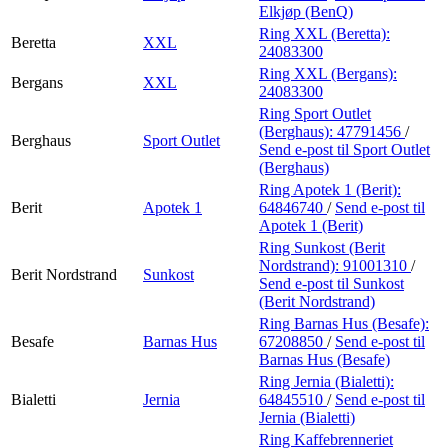
Elkjøp (BenQ)
Ring XXL (Beretta):
Beretta
XXL
24083300
Ring XXL (Bergans):
Bergans
XXL
24083300
Ring Sport Outlet
(Berghaus):
47791456
/
Berghaus
Sport Outlet
Send e-post
til Sport Outlet
(Berghaus)
Ring Apotek 1 (Berit):
Berit
Apotek 1
64846740
/
Send e-post
til
Apotek 1 (Berit)
Ring Sunkost (Berit
Nordstrand):
91001310
/
Berit Nordstrand
Sunkost
Send e-post
til Sunkost
(Berit Nordstrand)
Ring Barnas Hus (Besafe):
Besafe
Barnas Hus
67208850
/
Send e-post
til
Barnas Hus (Besafe)
Ring Jernia (Bialetti):
Bialetti
Jernia
64845510
/
Send e-post
til
Jernia (Bialetti)
Ring Kaffebrenneriet