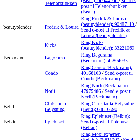
(Beats):
90644500
/
Send e-
Telenorbutikken
post
til Telenorbutikken
(Beats)
Ring Fredrik & Louisa
(beautyblender):
90487110
/
beautyblender
Fredrik & Louisa
Send e-post
til Fredrik &
Louisa (beautyblender)
Ring Kicks
Kicks
(beautyblender):
33221069
Ring Bagorama
Beckmann
Bagorama
(Beckmann):
45804033
Ring Condo (Beckmann):
Condo
40168103
/
Send e-post
til
Condo (Beckmann)
Ring Norli (Beckmann):
Norli
47975486
/
Send e-post
til
Norli (Beckmann)
Christiania
Ring Christiania Belysning
Belid
Belysning
(Belid):
63816590
Ring Eplehuset (Belkin):
Belkin
Eplehuset
Send e-post
til Eplehuset
(Belkin)
Ring Mobilexperten
(Belkin):
98811999
/
Send