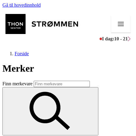
Gå til hovedinnhold
I dag:
10 - 21
Forside
Merker
Butikker
Finn merkevare
Mat og drikke
Helse
Aktiviteter
Tilbud