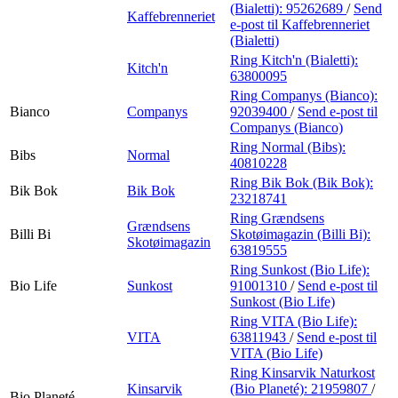
(Bialetti):
95262689
/
Send
Kaffebrenneriet
e-post
til Kaffebrenneriet
(Bialetti)
Ring Kitch'n (Bialetti):
Kitch'n
63800095
Ring Companys (Bianco):
Bianco
Companys
92039400
/
Send e-post
til
Companys (Bianco)
Ring Normal (Bibs):
Bibs
Normal
40810228
Ring Bik Bok (Bik Bok):
Bik Bok
Bik Bok
23218741
Ring Grændsens
Grændsens
Billi Bi
Skotøimagazin (Billi Bi):
Skotøimagazin
63819555
Ring Sunkost (Bio Life):
Bio Life
Sunkost
91001310
/
Send e-post
til
Sunkost (Bio Life)
Ring VITA (Bio Life):
VITA
63811943
/
Send e-post
til
VITA (Bio Life)
Ring Kinsarvik Naturkost
Kinsarvik
(Bio Planeté):
21959807
/
Bio Planeté