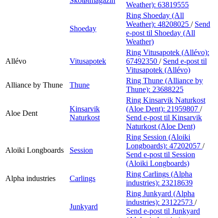
Skotøimagazin
Weather):
63819555
Ring Shoeday (All
Weather):
48208025
/
Send
Shoeday
e-post
til Shoeday (All
Weather)
Ring Vitusapotek (Allévo):
Allévo
Vitusapotek
67492350
/
Send e-post
til
Vitusapotek (Allévo)
Ring Thune (Alliance by
Alliance by Thune
Thune
Thune):
23688225
Ring Kinsarvik Naturkost
Kinsarvik
(Aloe Dent):
21959807
/
Aloe Dent
Naturkost
Send e-post
til Kinsarvik
Naturkost (Aloe Dent)
Ring Session (Aloiki
Longboards):
47202057
/
Aloiki Longboards
Session
Send e-post
til Session
(Aloiki Longboards)
Ring Carlings (Alpha
Alpha industries
Carlings
industries):
23218639
Ring Junkyard (Alpha
industries):
23122573
/
Junkyard
Send e-post
til Junkyard