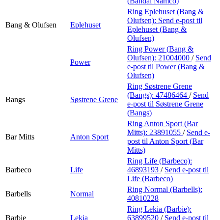
(Bandai Namco)
Ring Eplehuset (Bang &
Olufsen):
Send e-post
til
Bang & Olufsen
Eplehuset
Eplehuset (Bang &
Olufsen)
Ring Power (Bang &
Olufsen):
21004000
/
Send
Power
e-post
til Power (Bang &
Olufsen)
Ring Søstrene Grene
(Bangs):
47486464
/
Send
Bangs
Søstrene Grene
e-post
til Søstrene Grene
(Bangs)
Ring Anton Sport (Bar
Mitts):
23891055
/
Send e-
Bar Mitts
Anton Sport
post
til Anton Sport (Bar
Mitts)
Ring Life (Barbeco):
Barbeco
Life
46893193
/
Send e-post
til
Life (Barbeco)
Ring Normal (Barbells):
Barbells
Normal
40810228
Ring Lekia (Barbie):
Barbie
Lekia
63899520
/
Send e-post
til