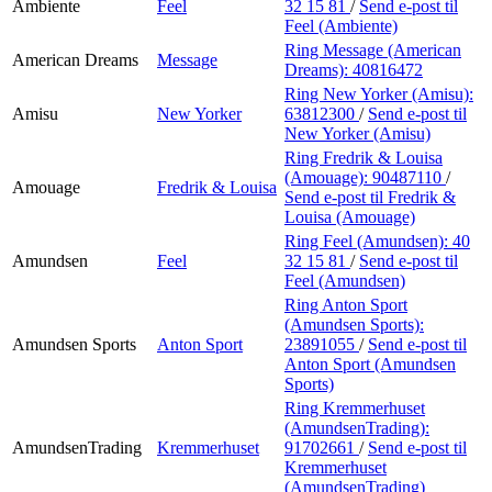
Ambiente
Feel
32 15 81
/
Send e-post
til
Feel (Ambiente)
Ring Message (American
American Dreams
Message
Dreams):
40816472
Ring New Yorker (Amisu):
Amisu
New Yorker
63812300
/
Send e-post
til
New Yorker (Amisu)
Ring Fredrik & Louisa
(Amouage):
90487110
/
Amouage
Fredrik & Louisa
Send e-post
til Fredrik &
Louisa (Amouage)
Ring Feel (Amundsen):
40
Amundsen
Feel
32 15 81
/
Send e-post
til
Feel (Amundsen)
Ring Anton Sport
(Amundsen Sports):
Amundsen Sports
Anton Sport
23891055
/
Send e-post
til
Anton Sport (Amundsen
Sports)
Ring Kremmerhuset
(AmundsenTrading):
AmundsenTrading
Kremmerhuset
91702661
/
Send e-post
til
Kremmerhuset
(AmundsenTrading)