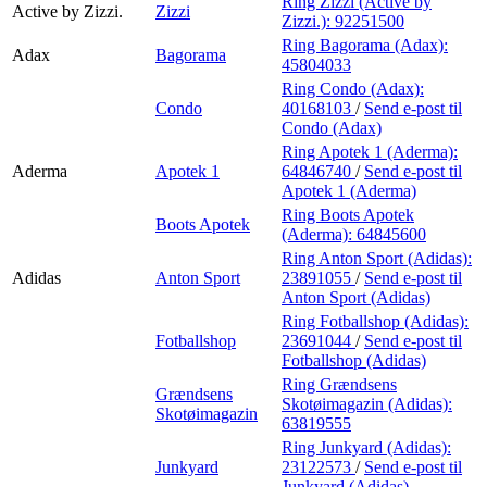
Ring Zizzi (Active by
Active by Zizzi.
Zizzi
Zizzi.):
92251500
Ring Bagorama (Adax):
Adax
Bagorama
45804033
Ring Condo (Adax):
Condo
40168103
/
Send e-post
til
Condo (Adax)
Ring Apotek 1 (Aderma):
Aderma
Apotek 1
64846740
/
Send e-post
til
Apotek 1 (Aderma)
Ring Boots Apotek
Boots Apotek
(Aderma):
64845600
Ring Anton Sport (Adidas):
Adidas
Anton Sport
23891055
/
Send e-post
til
Anton Sport (Adidas)
Ring Fotballshop (Adidas):
Fotballshop
23691044
/
Send e-post
til
Fotballshop (Adidas)
Ring Grændsens
Grændsens
Skotøimagazin (Adidas):
Skotøimagazin
63819555
Ring Junkyard (Adidas):
Junkyard
23122573
/
Send e-post
til
Junkyard (Adidas)