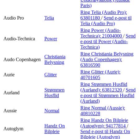
Paris)
Ring Telia (Audio Pro):
Audio Pro
Telia
63801180
/
Send e-post
til
Telia (Audio Pro)
Ring Power (Audio-
Technica):
21004000
/
Send
Audio-Technica
Power
e-post
til Power (Audio-
Technica)
Ring Christiania Belysning
Christiania
Audo Copenhagen
(Audo Copenhagen):
Belysning
63816590
Ring Glitter (Aurie):
Aurie
Glitter
40701605
Ring Strømmen Husflid
Strømmen
(Aurland):
63812320
/
Send
Aurland
Husflid
e-post
til Strømmen Husflid
(Aurland)
Ring Normal (Aussie):
Aussie
Normal
40810228
Ring Handz On Bilpleie
Handz On
(Autoglym):
94177814
/
Autoglym
Bilpleie
Send e-post
til Handz On
Bilpleie (Autoglym)