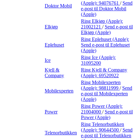
(Apple):
94076761
/
Send
Doktor Mobil
e-post
til Doktor Mobil
(Apple)
Ring Elkjøp (Apple):
Elkjøp
21002121
/
Send e-post
til
Elkjøp (Apple)
Ring Eplehuset (Apple):
Eplehuset
Send e-post
til Eplehuset
(Apple)
Ring Ice (Apple):
Ice
31095200
Kjell &
Ring Kjell & Company
Company
(Apple):
69520922
Ring Mobilexperten
(Apple):
98811999
/
Send
Mobilexperten
e-post
til Mobilexperten
(Apple)
Ring Power (Apple):
Power
21004000
/
Send e-post
til
Power (Apple)
Ring Telenorbutikken
(Apple):
90644500
/
Send
Telenorbutikken
e-post
til Telenorbutikken