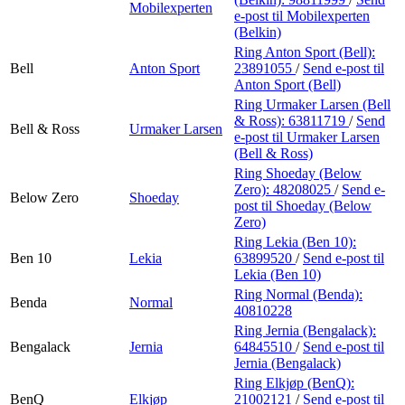
Mobilexperten
e-post
til Mobilexperten
(Belkin)
Ring Anton Sport (Bell):
Bell
Anton Sport
23891055
/
Send e-post
til
Anton Sport (Bell)
Ring Urmaker Larsen (Bell
& Ross):
63811719
/
Send
Bell & Ross
Urmaker Larsen
e-post
til Urmaker Larsen
(Bell & Ross)
Ring Shoeday (Below
Zero):
48208025
/
Send e-
Below Zero
Shoeday
post
til Shoeday (Below
Zero)
Ring Lekia (Ben 10):
Ben 10
Lekia
63899520
/
Send e-post
til
Lekia (Ben 10)
Ring Normal (Benda):
Benda
Normal
40810228
Ring Jernia (Bengalack):
Bengalack
Jernia
64845510
/
Send e-post
til
Jernia (Bengalack)
Ring Elkjøp (BenQ):
BenQ
Elkjøp
21002121
/
Send e-post
til