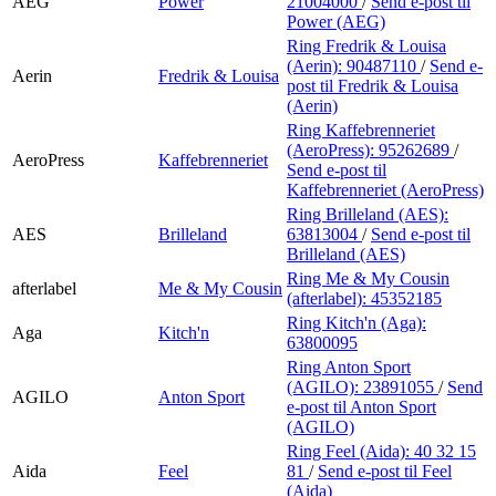
AEG
Power
21004000
/
Send e-post
til
Power (AEG)
Ring Fredrik & Louisa
(Aerin):
90487110
/
Send e-
Aerin
Fredrik & Louisa
post
til Fredrik & Louisa
(Aerin)
Ring Kaffebrenneriet
(AeroPress):
95262689
/
AeroPress
Kaffebrenneriet
Send e-post
til
Kaffebrenneriet (AeroPress)
Ring Brilleland (AES):
AES
Brilleland
63813004
/
Send e-post
til
Brilleland (AES)
Ring Me & My Cousin
afterlabel
Me & My Cousin
(afterlabel):
45352185
Ring Kitch'n (Aga):
Aga
Kitch'n
63800095
Ring Anton Sport
(AGILO):
23891055
/
Send
AGILO
Anton Sport
e-post
til Anton Sport
(AGILO)
Ring Feel (Aida):
40 32 15
Aida
Feel
81
/
Send e-post
til Feel
(Aida)