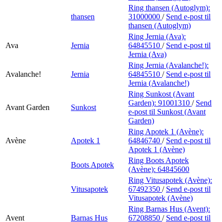
Ring thansen (Autoglym):
thansen
31000000
/
Send e-post
til
thansen (Autoglym)
Ring Jernia (Ava):
Ava
Jernia
64845510
/
Send e-post
til
Jernia (Ava)
Ring Jernia (Avalanche!):
Avalanche!
Jernia
64845510
/
Send e-post
til
Jernia (Avalanche!)
Ring Sunkost (Avant
Garden):
91001310
/
Send
Avant Garden
Sunkost
e-post
til Sunkost (Avant
Garden)
Ring Apotek 1 (Avène):
Avène
Apotek 1
64846740
/
Send e-post
til
Apotek 1 (Avène)
Ring Boots Apotek
Boots Apotek
(Avène):
64845600
Ring Vitusapotek (Avène):
Vitusapotek
67492350
/
Send e-post
til
Vitusapotek (Avène)
Ring Barnas Hus (Avent):
Avent
Barnas Hus
67208850
/
Send e-post
til