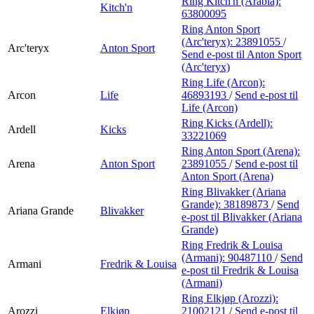
Ring Kitch'n (Arabia):
Kitch'n
63800095
Ring Anton Sport
(Arc'teryx):
23891055
/
Arc'teryx
Anton Sport
Send e-post
til Anton Sport
(Arc'teryx)
Ring Life (Arcon):
Arcon
Life
46893193
/
Send e-post
til
Life (Arcon)
Ring Kicks (Ardell):
Ardell
Kicks
33221069
Ring Anton Sport (Arena):
Arena
Anton Sport
23891055
/
Send e-post
til
Anton Sport (Arena)
Ring Blivakker (Ariana
Grande):
38189873
/
Send
Ariana Grande
Blivakker
e-post
til Blivakker (Ariana
Grande)
Ring Fredrik & Louisa
(Armani):
90487110
/
Send
Armani
Fredrik & Louisa
e-post
til Fredrik & Louisa
(Armani)
Ring Elkjøp (Arozzi):
Arozzi
Elkjøp
21002121
/
Send e-post
til