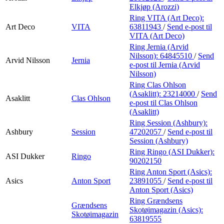
Elkjøp (Arozzi)
Ring VITA (Art Deco):
Art Deco
VITA
63811943
/
Send e-post
til
VITA (Art Deco)
Ring Jernia (Arvid
Nilsson):
64845510
/
Send
Arvid Nilsson
Jernia
e-post
til Jernia (Arvid
Nilsson)
Ring Clas Ohlson
(Asaklitt):
23214000
/
Send
Asaklitt
Clas Ohlson
e-post
til Clas Ohlson
(Asaklitt)
Ring Session (Ashbury):
Ashbury
Session
47202057
/
Send e-post
til
Session (Ashbury)
Ring Ringo (ASI Dukker):
ASI Dukker
Ringo
90202150
Ring Anton Sport (Asics):
Asics
Anton Sport
23891055
/
Send e-post
til
Anton Sport (Asics)
Ring Grændsens
Grændsens
Skotøimagazin (Asics):
Skotøimagazin
63819555