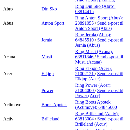
Ring Din Sko (Abro):
Abro
Din Sko
63814415
Ring Anton Sport (Abus):
Abus
Anton Sport
23891055
/
Send e-post
til
Anton Sport (Abus)
Ring Jernia (Abus):
Jernia
64845510
/
Send e-post
til
Jernia (Abus)
Ring Musti (Acana):
Acana
Musti
63811846
/
Send e-post
til
Musti (Acana)
Ring Elkjøp (Acer):
Acer
Elkjøp
21002121
/
Send e-post
til
Elkjøp (Acer)
Ring Power (Acer):
Power
21004000
/
Send e-post
til
Power (Acer)
Ring Boots Apotek
Actimove
Boots Apotek
(Actimove):
64845600
Ring Brilleland (Activ):
Activ
Brilleland
63813004
/
Send e-post
til
Brilleland (Activ)