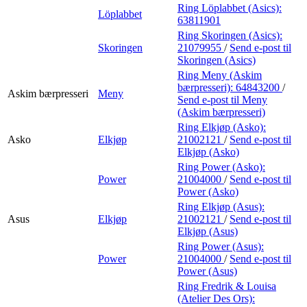
Ring Löplabbet (Asics):
Löplabbet
63811901
Ring Skoringen (Asics):
Skoringen
21079955
/
Send e-post
til
Skoringen (Asics)
Ring Meny (Askim
bærpresseri):
64843200
/
Askim bærpresseri
Meny
Send e-post
til Meny
(Askim bærpresseri)
Ring Elkjøp (Asko):
Asko
Elkjøp
21002121
/
Send e-post
til
Elkjøp (Asko)
Ring Power (Asko):
Power
21004000
/
Send e-post
til
Power (Asko)
Ring Elkjøp (Asus):
Asus
Elkjøp
21002121
/
Send e-post
til
Elkjøp (Asus)
Ring Power (Asus):
Power
21004000
/
Send e-post
til
Power (Asus)
Ring Fredrik & Louisa
(Atelier Des Ors):