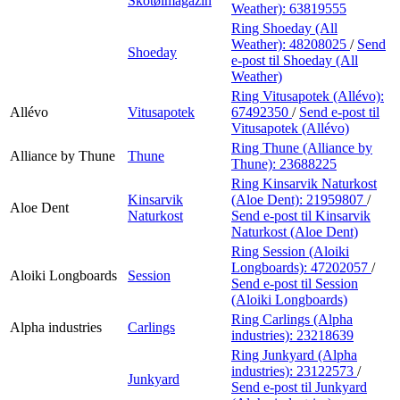
Skotøimagazin
Weather):
63819555
Ring Shoeday (All
Weather):
48208025
/
Send
Shoeday
e-post
til Shoeday (All
Weather)
Ring Vitusapotek (Allévo):
Allévo
Vitusapotek
67492350
/
Send e-post
til
Vitusapotek (Allévo)
Ring Thune (Alliance by
Alliance by Thune
Thune
Thune):
23688225
Ring Kinsarvik Naturkost
Kinsarvik
(Aloe Dent):
21959807
/
Aloe Dent
Naturkost
Send e-post
til Kinsarvik
Naturkost (Aloe Dent)
Ring Session (Aloiki
Longboards):
47202057
/
Aloiki Longboards
Session
Send e-post
til Session
(Aloiki Longboards)
Ring Carlings (Alpha
Alpha industries
Carlings
industries):
23218639
Ring Junkyard (Alpha
industries):
23122573
/
Junkyard
Send e-post
til Junkyard