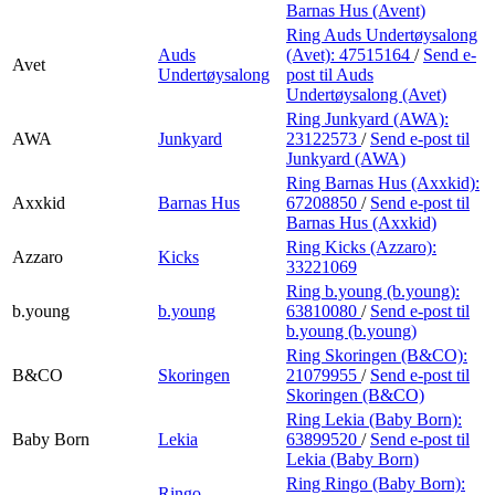
Barnas Hus (Avent)
Ring Auds Undertøysalong
Auds
(Avet):
47515164
/
Send e-
Avet
Undertøysalong
post
til Auds
Undertøysalong (Avet)
Ring Junkyard (AWA):
AWA
Junkyard
23122573
/
Send e-post
til
Junkyard (AWA)
Ring Barnas Hus (Axxkid):
Axxkid
Barnas Hus
67208850
/
Send e-post
til
Barnas Hus (Axxkid)
Ring Kicks (Azzaro):
Azzaro
Kicks
33221069
Ring b.young (b.young):
b.young
b.young
63810080
/
Send e-post
til
b.young (b.young)
Ring Skoringen (B&CO):
B&CO
Skoringen
21079955
/
Send e-post
til
Skoringen (B&CO)
Ring Lekia (Baby Born):
Baby Born
Lekia
63899520
/
Send e-post
til
Lekia (Baby Born)
Ring Ringo (Baby Born):
Ringo