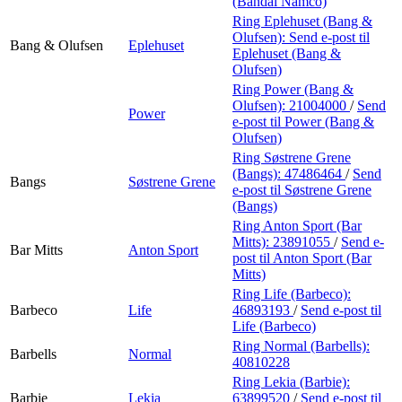
(Bandai Namco)
Ring Eplehuset (Bang &
Olufsen):
Send e-post
til
Bang & Olufsen
Eplehuset
Eplehuset (Bang &
Olufsen)
Ring Power (Bang &
Olufsen):
21004000
/
Send
Power
e-post
til Power (Bang &
Olufsen)
Ring Søstrene Grene
(Bangs):
47486464
/
Send
Bangs
Søstrene Grene
e-post
til Søstrene Grene
(Bangs)
Ring Anton Sport (Bar
Mitts):
23891055
/
Send e-
Bar Mitts
Anton Sport
post
til Anton Sport (Bar
Mitts)
Ring Life (Barbeco):
Barbeco
Life
46893193
/
Send e-post
til
Life (Barbeco)
Ring Normal (Barbells):
Barbells
Normal
40810228
Ring Lekia (Barbie):
Barbie
Lekia
63899520
/
Send e-post
til