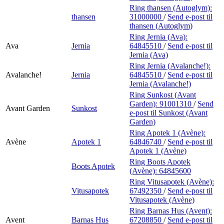
Ring thansen (Autoglym):
thansen
31000000
/
Send e-post
til
thansen (Autoglym)
Ring Jernia (Ava):
Ava
Jernia
64845510
/
Send e-post
til
Jernia (Ava)
Ring Jernia (Avalanche!):
Avalanche!
Jernia
64845510
/
Send e-post
til
Jernia (Avalanche!)
Ring Sunkost (Avant
Garden):
91001310
/
Send
Avant Garden
Sunkost
e-post
til Sunkost (Avant
Garden)
Ring Apotek 1 (Avène):
Avène
Apotek 1
64846740
/
Send e-post
til
Apotek 1 (Avène)
Ring Boots Apotek
Boots Apotek
(Avène):
64845600
Ring Vitusapotek (Avène):
Vitusapotek
67492350
/
Send e-post
til
Vitusapotek (Avène)
Ring Barnas Hus (Avent):
Avent
Barnas Hus
67208850
/
Send e-post
til