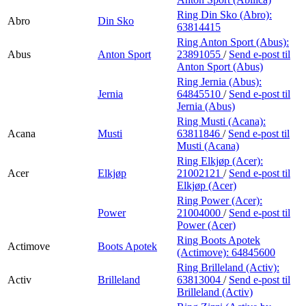
Ring Din Sko (Abro):
Abro
Din Sko
63814415
Ring Anton Sport (Abus):
Abus
Anton Sport
23891055
/
Send e-post
til
Anton Sport (Abus)
Ring Jernia (Abus):
Jernia
64845510
/
Send e-post
til
Jernia (Abus)
Ring Musti (Acana):
Acana
Musti
63811846
/
Send e-post
til
Musti (Acana)
Ring Elkjøp (Acer):
Acer
Elkjøp
21002121
/
Send e-post
til
Elkjøp (Acer)
Ring Power (Acer):
Power
21004000
/
Send e-post
til
Power (Acer)
Ring Boots Apotek
Actimove
Boots Apotek
(Actimove):
64845600
Ring Brilleland (Activ):
Activ
Brilleland
63813004
/
Send e-post
til
Brilleland (Activ)