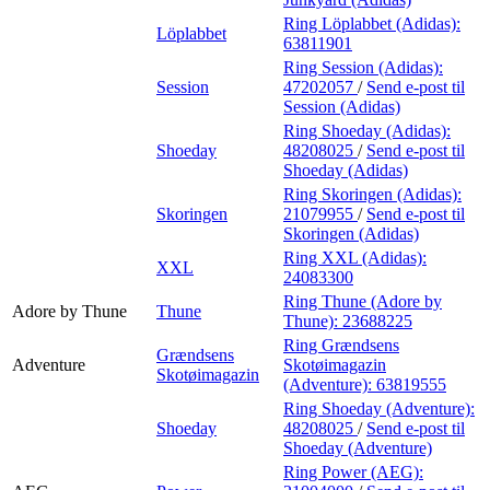
Ring Löplabbet (Adidas):
Löplabbet
63811901
Ring Session (Adidas):
Session
47202057
/
Send e-post
til
Session (Adidas)
Ring Shoeday (Adidas):
Shoeday
48208025
/
Send e-post
til
Shoeday (Adidas)
Ring Skoringen (Adidas):
Skoringen
21079955
/
Send e-post
til
Skoringen (Adidas)
Ring XXL (Adidas):
XXL
24083300
Ring Thune (Adore by
Adore by Thune
Thune
Thune):
23688225
Ring Grændsens
Grændsens
Adventure
Skotøimagazin
Skotøimagazin
(Adventure):
63819555
Ring Shoeday (Adventure):
Shoeday
48208025
/
Send e-post
til
Shoeday (Adventure)
Ring Power (AEG):