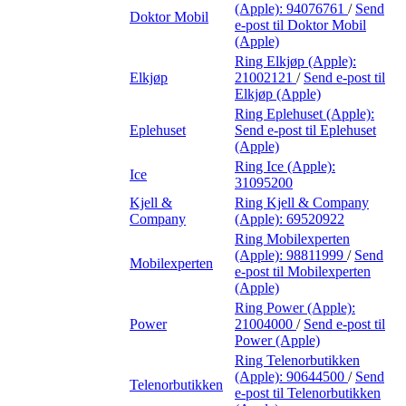
(Apple):
94076761
/
Send
Doktor Mobil
e-post
til Doktor Mobil
(Apple)
Ring Elkjøp (Apple):
Elkjøp
21002121
/
Send e-post
til
Elkjøp (Apple)
Ring Eplehuset (Apple):
Eplehuset
Send e-post
til Eplehuset
(Apple)
Ring Ice (Apple):
Ice
31095200
Kjell &
Ring Kjell & Company
Company
(Apple):
69520922
Ring Mobilexperten
(Apple):
98811999
/
Send
Mobilexperten
e-post
til Mobilexperten
(Apple)
Ring Power (Apple):
Power
21004000
/
Send e-post
til
Power (Apple)
Ring Telenorbutikken
(Apple):
90644500
/
Send
Telenorbutikken
e-post
til Telenorbutikken