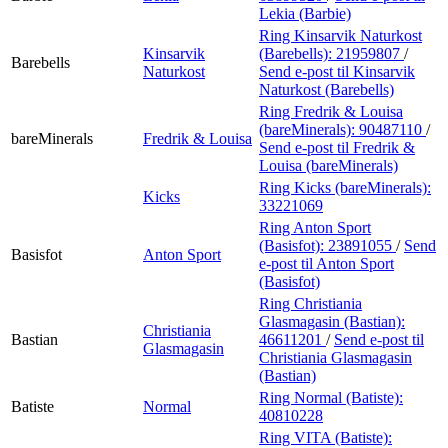
Lekia (Barbie)
Ring Kinsarvik Naturkost
Kinsarvik
(Barebells):
21959807
/
Barebells
Naturkost
Send e-post
til Kinsarvik
Naturkost (Barebells)
Ring Fredrik & Louisa
(bareMinerals):
90487110
/
bareMinerals
Fredrik & Louisa
Send e-post
til Fredrik &
Louisa (bareMinerals)
Ring Kicks (bareMinerals):
Kicks
33221069
Ring Anton Sport
(Basisfot):
23891055
/
Send
Basisfot
Anton Sport
e-post
til Anton Sport
(Basisfot)
Ring Christiania
Glasmagasin (Bastian):
Christiania
Bastian
46611201
/
Send e-post
til
Glasmagasin
Christiania Glasmagasin
(Bastian)
Ring Normal (Batiste):
Batiste
Normal
40810228
Ring VITA (Batiste):