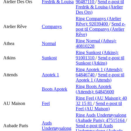
Atelier Des Ors
Fredrik & Louisa
90487110
/
Send e-post
til
Fredrik & Louisa (Atelier
Des Ors)
Ring Companys (Atelier
Rêve):
92039400
/
Send e-
Atelier Rêve
Companys
post
til Companys (Atelier
Rêve)
Ring Normal (Athea):
Athea
Normal
40810228
Ring Sunkost (Atkins):
Atkins
Sunkost
91001310
/
Send e-post
til
Sunkost (Atkins)
Ring Apotek 1 (Attends):
Attends
Apotek 1
64846740
/
Send e-post
til
Apotek 1 (Attends)
Ring Boots Apotek
Boots Apotek
(Attends):
64845600
Ring Feel (AU Maison):
40
AU Maison
Feel
32 15 81
/
Send e-post
til
Feel (AU Maison)
Ring Auds Undertøysalong
(Aubade Paris):
47515164
/
Auds
Aubade Paris
Send e-post
til Auds
Undertøysalong
Undertøysalong (Aubade