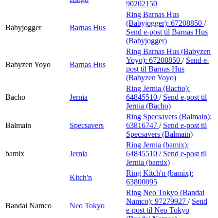
90202150
Ring Barnas Hus
(Babyjogger):
67208850
/
Babyjogger
Barnas Hus
Send e-post
til Barnas Hus
(Babyjogger)
Ring Barnas Hus (Babyzen
Yoyo):
67208850
/
Send e-
Babyzen Yoyo
Barnas Hus
post
til Barnas Hus
(Babyzen Yoyo)
Ring Jernia (Bacho):
Bacho
Jernia
64845510
/
Send e-post
til
Jernia (Bacho)
Ring Specsavers (Balmain):
Balmain
Specsavers
63816747
/
Send e-post
til
Specsavers (Balmain)
Ring Jernia (bamix):
bamix
Jernia
64845510
/
Send e-post
til
Jernia (bamix)
Ring Kitch'n (bamix):
Kitch'n
63800095
Ring Neo Tokyo (Bandai
Namco):
97279927
/
Send
Bandai Namco
Neo Tokyo
e-post
til Neo Tokyo