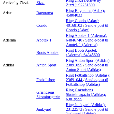
Ring Zizzi (Active by
Active by Zizzi.
Zizzi
Zizzi.):
92251500
Ring Bagorama (Adax):
Adax
Bagorama
45804033
Ring Condo (Adax):
Condo
40168103
/
Send e-post
til
Condo (Adax)
Ring Apotek 1 (Aderma):
Aderma
Apotek 1
64846740
/
Send e-post
til
Apotek 1 (Aderma)
Ring Boots Apotek
Boots Apotek
(Aderma):
64845600
Ring Anton Sport (Adidas):
Adidas
Anton Sport
23891055
/
Send e-post
til
Anton Sport (Adidas)
Ring Fotballshop (Adidas):
Fotballshop
23691044
/
Send e-post
til
Fotballshop (Adidas)
Ring Grændsens
Grændsens
Skotøimagazin (Adidas):
Skotøimagazin
63819555
Ring Junkyard (Adidas):
Junkyard
23122573
/
Send e-post
til
Junkyard (Adidas)