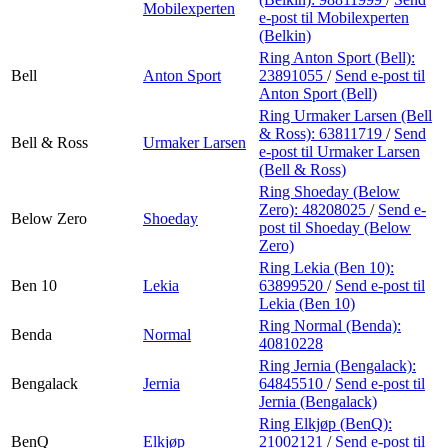
Mobilexperten
e-post
til Mobilexperten
(Belkin)
Ring Anton Sport (Bell):
Bell
Anton Sport
23891055
/
Send e-post
til
Anton Sport (Bell)
Ring Urmaker Larsen (Bell
& Ross):
63811719
/
Send
Bell & Ross
Urmaker Larsen
e-post
til Urmaker Larsen
(Bell & Ross)
Ring Shoeday (Below
Zero):
48208025
/
Send e-
Below Zero
Shoeday
post
til Shoeday (Below
Zero)
Ring Lekia (Ben 10):
Ben 10
Lekia
63899520
/
Send e-post
til
Lekia (Ben 10)
Ring Normal (Benda):
Benda
Normal
40810228
Ring Jernia (Bengalack):
Bengalack
Jernia
64845510
/
Send e-post
til
Jernia (Bengalack)
Ring Elkjøp (BenQ):
BenQ
Elkjøp
21002121
/
Send e-post
til