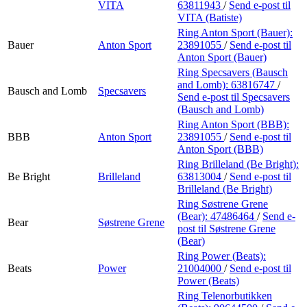
VITA
63811943
/
Send e-post
til
VITA (Batiste)
Ring Anton Sport (Bauer):
Bauer
Anton Sport
23891055
/
Send e-post
til
Anton Sport (Bauer)
Ring Specsavers (Bausch
and Lomb):
63816747
/
Bausch and Lomb
Specsavers
Send e-post
til Specsavers
(Bausch and Lomb)
Ring Anton Sport (BBB):
BBB
Anton Sport
23891055
/
Send e-post
til
Anton Sport (BBB)
Ring Brilleland (Be Bright):
Be Bright
Brilleland
63813004
/
Send e-post
til
Brilleland (Be Bright)
Ring Søstrene Grene
(Bear):
47486464
/
Send e-
Bear
Søstrene Grene
post
til Søstrene Grene
(Bear)
Ring Power (Beats):
Beats
Power
21004000
/
Send e-post
til
Power (Beats)
Ring Telenorbutikken