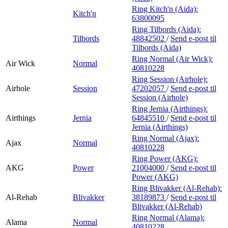
Ring Kitch'n (Aida):
Kitch'n
63800095
Ring Tilbords (Aida):
Tilbords
48842502
/
Send e-post
til
Tilbords (Aida)
Ring Normal (Air Wick):
Air Wick
Normal
40810228
Ring Session (Airhole):
Airhole
Session
47202057
/
Send e-post
til
Session (Airhole)
Ring Jernia (Airthings):
Airthings
Jernia
64845510
/
Send e-post
til
Jernia (Airthings)
Ring Normal (Ajax):
Ajax
Normal
40810228
Ring Power (AKG):
AKG
Power
21004000
/
Send e-post
til
Power (AKG)
Ring Blivakker (Al-Rehab):
Al-Rehab
Blivakker
38189873
/
Send e-post
til
Blivakker (Al-Rehab)
Ring Normal (Alama):
Alama
Normal
40810228