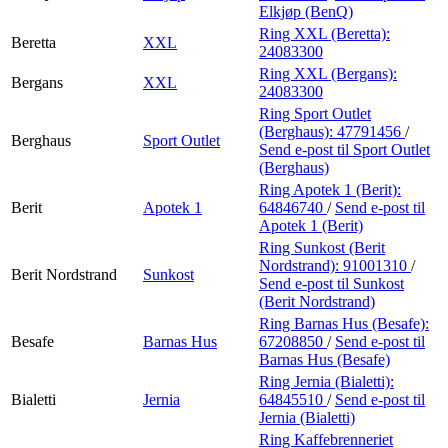
Elkjøp (BenQ)
Ring XXL (Beretta):
Beretta
XXL
24083300
Ring XXL (Bergans):
Bergans
XXL
24083300
Ring Sport Outlet
(Berghaus):
47791456
/
Berghaus
Sport Outlet
Send e-post
til Sport Outlet
(Berghaus)
Ring Apotek 1 (Berit):
Berit
Apotek 1
64846740
/
Send e-post
til
Apotek 1 (Berit)
Ring Sunkost (Berit
Nordstrand):
91001310
/
Berit Nordstrand
Sunkost
Send e-post
til Sunkost
(Berit Nordstrand)
Ring Barnas Hus (Besafe):
Besafe
Barnas Hus
67208850
/
Send e-post
til
Barnas Hus (Besafe)
Ring Jernia (Bialetti):
Bialetti
Jernia
64845510
/
Send e-post
til
Jernia (Bialetti)
Ring Kaffebrenneriet