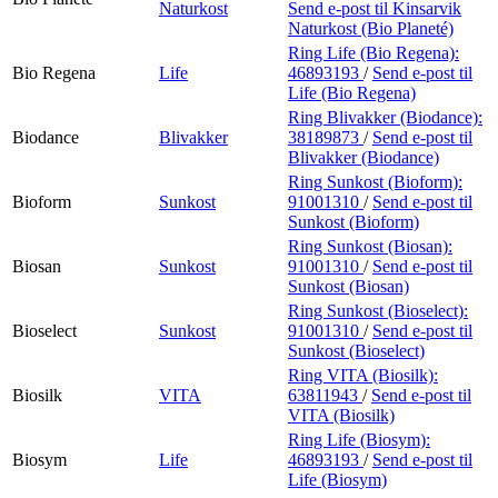
Naturkost
Send e-post
til Kinsarvik
Naturkost (Bio Planeté)
Ring Life (Bio Regena):
Bio Regena
Life
46893193
/
Send e-post
til
Life (Bio Regena)
Ring Blivakker (Biodance):
Biodance
Blivakker
38189873
/
Send e-post
til
Blivakker (Biodance)
Ring Sunkost (Bioform):
Bioform
Sunkost
91001310
/
Send e-post
til
Sunkost (Bioform)
Ring Sunkost (Biosan):
Biosan
Sunkost
91001310
/
Send e-post
til
Sunkost (Biosan)
Ring Sunkost (Bioselect):
Bioselect
Sunkost
91001310
/
Send e-post
til
Sunkost (Bioselect)
Ring VITA (Biosilk):
Biosilk
VITA
63811943
/
Send e-post
til
VITA (Biosilk)
Ring Life (Biosym):
Biosym
Life
46893193
/
Send e-post
til
Life (Biosym)