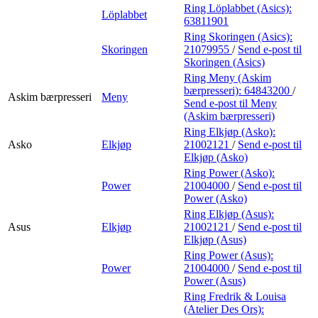
Ring Löplabbet (Asics):
Löplabbet
63811901
Ring Skoringen (Asics):
Skoringen
21079955
/
Send e-post
til
Skoringen (Asics)
Ring Meny (Askim
bærpresseri):
64843200
/
Askim bærpresseri
Meny
Send e-post
til Meny
(Askim bærpresseri)
Ring Elkjøp (Asko):
Asko
Elkjøp
21002121
/
Send e-post
til
Elkjøp (Asko)
Ring Power (Asko):
Power
21004000
/
Send e-post
til
Power (Asko)
Ring Elkjøp (Asus):
Asus
Elkjøp
21002121
/
Send e-post
til
Elkjøp (Asus)
Ring Power (Asus):
Power
21004000
/
Send e-post
til
Power (Asus)
Ring Fredrik & Louisa
(Atelier Des Ors):