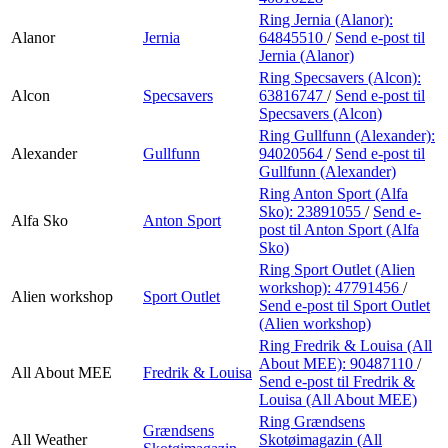
Ring Jernia (Alanor):
Alanor
Jernia
64845510
/
Send e-post
til
Jernia (Alanor)
Ring Specsavers (Alcon):
Alcon
Specsavers
63816747
/
Send e-post
til
Specsavers (Alcon)
Ring Gullfunn (Alexander):
Alexander
Gullfunn
94020564
/
Send e-post
til
Gullfunn (Alexander)
Ring Anton Sport (Alfa
Sko):
23891055
/
Send e-
Alfa Sko
Anton Sport
post
til Anton Sport (Alfa
Sko)
Ring Sport Outlet (Alien
workshop):
47791456
/
Alien workshop
Sport Outlet
Send e-post
til Sport Outlet
(Alien workshop)
Ring Fredrik & Louisa (All
About MEE):
90487110
/
All About MEE
Fredrik & Louisa
Send e-post
til Fredrik &
Louisa (All About MEE)
Ring Grændsens
Grændsens
All Weather
Skotøimagazin (All