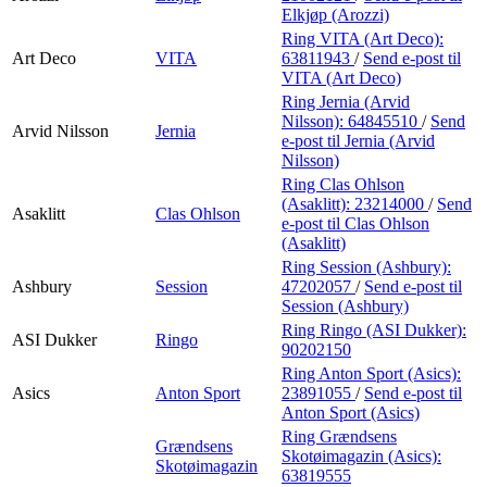
Elkjøp (Arozzi)
Ring VITA (Art Deco):
Art Deco
VITA
63811943
/
Send e-post
til
VITA (Art Deco)
Ring Jernia (Arvid
Nilsson):
64845510
/
Send
Arvid Nilsson
Jernia
e-post
til Jernia (Arvid
Nilsson)
Ring Clas Ohlson
(Asaklitt):
23214000
/
Send
Asaklitt
Clas Ohlson
e-post
til Clas Ohlson
(Asaklitt)
Ring Session (Ashbury):
Ashbury
Session
47202057
/
Send e-post
til
Session (Ashbury)
Ring Ringo (ASI Dukker):
ASI Dukker
Ringo
90202150
Ring Anton Sport (Asics):
Asics
Anton Sport
23891055
/
Send e-post
til
Anton Sport (Asics)
Ring Grændsens
Grændsens
Skotøimagazin (Asics):
Skotøimagazin
63819555