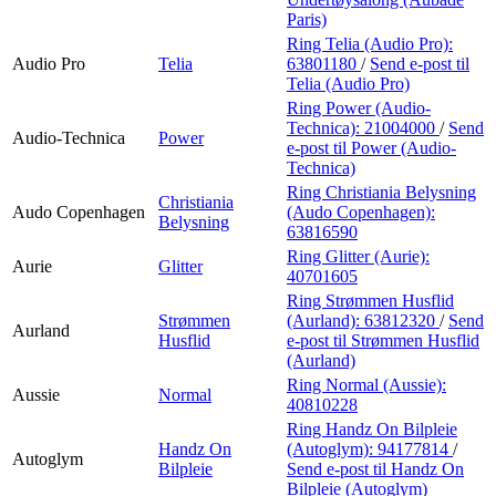
Paris)
Ring Telia (Audio Pro):
Audio Pro
Telia
63801180
/
Send e-post
til
Telia (Audio Pro)
Ring Power (Audio-
Technica):
21004000
/
Send
Audio-Technica
Power
e-post
til Power (Audio-
Technica)
Ring Christiania Belysning
Christiania
Audo Copenhagen
(Audo Copenhagen):
Belysning
63816590
Ring Glitter (Aurie):
Aurie
Glitter
40701605
Ring Strømmen Husflid
Strømmen
(Aurland):
63812320
/
Send
Aurland
Husflid
e-post
til Strømmen Husflid
(Aurland)
Ring Normal (Aussie):
Aussie
Normal
40810228
Ring Handz On Bilpleie
Handz On
(Autoglym):
94177814
/
Autoglym
Bilpleie
Send e-post
til Handz On
Bilpleie (Autoglym)