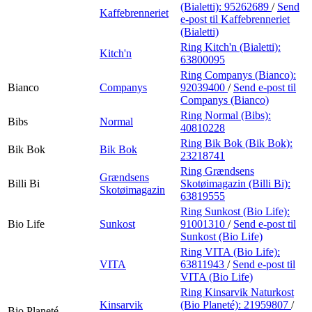
(Bialetti):
95262689
/
Send
Kaffebrenneriet
e-post
til Kaffebrenneriet
(Bialetti)
Ring Kitch'n (Bialetti):
Kitch'n
63800095
Ring Companys (Bianco):
Bianco
Companys
92039400
/
Send e-post
til
Companys (Bianco)
Ring Normal (Bibs):
Bibs
Normal
40810228
Ring Bik Bok (Bik Bok):
Bik Bok
Bik Bok
23218741
Ring Grændsens
Grændsens
Billi Bi
Skotøimagazin (Billi Bi):
Skotøimagazin
63819555
Ring Sunkost (Bio Life):
Bio Life
Sunkost
91001310
/
Send e-post
til
Sunkost (Bio Life)
Ring VITA (Bio Life):
VITA
63811943
/
Send e-post
til
VITA (Bio Life)
Ring Kinsarvik Naturkost
Kinsarvik
(Bio Planeté):
21959807
/
Bio Planeté