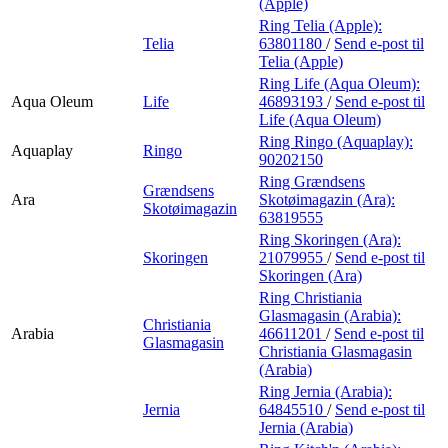
(Apple)
Ring Telia (Apple):
Telia
63801180
/
Send e-post
til
Telia (Apple)
Ring Life (Aqua Oleum):
Aqua Oleum
Life
46893193
/
Send e-post
til
Life (Aqua Oleum)
Ring Ringo (Aquaplay):
Aquaplay
Ringo
90202150
Ring Grændsens
Grændsens
Ara
Skotøimagazin (Ara):
Skotøimagazin
63819555
Ring Skoringen (Ara):
Skoringen
21079955
/
Send e-post
til
Skoringen (Ara)
Ring Christiania
Glasmagasin (Arabia):
Christiania
Arabia
46611201
/
Send e-post
til
Glasmagasin
Christiania Glasmagasin
(Arabia)
Ring Jernia (Arabia):
Jernia
64845510
/
Send e-post
til
Jernia (Arabia)