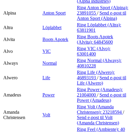
(Alpha industries)
Ring Anton Sport (Alpina):
Alpina
Anton Sport
23891055
/
Send e-post
til
Anton Sport (Alpina)
Ring Löplabbet (Altra):
Altra
Löplabbet
63811901
Ring Boots Apotek
Alvita
Boots Apotek
(Alvita):
64845600
Ring VIC (Alvo):
Alvo
VIC
63001400
Ring Normal (Always):
Always
Normal
40810228
Ring Life (Alwero):
Alwero
Life
46893193
/
Send e-post
til
Life (Alwero)
Ring Power (Amadeus):
Amadeus
Power
21004000
/
Send e-post
til
Power (Amadeus)
Ring Volt (Amanda
Amanda
Christensen):
23218594
/
Volt
Christensen
Send e-post
til Volt
(Amanda Christensen)
Ring Feel (Ambiente):
40