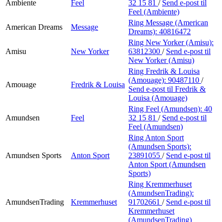
Ambiente
Feel
32 15 81
/
Send e-post
til
Feel (Ambiente)
Ring Message (American
American Dreams
Message
Dreams):
40816472
Ring New Yorker (Amisu):
Amisu
New Yorker
63812300
/
Send e-post
til
New Yorker (Amisu)
Ring Fredrik & Louisa
(Amouage):
90487110
/
Amouage
Fredrik & Louisa
Send e-post
til Fredrik &
Louisa (Amouage)
Ring Feel (Amundsen):
40
Amundsen
Feel
32 15 81
/
Send e-post
til
Feel (Amundsen)
Ring Anton Sport
(Amundsen Sports):
Amundsen Sports
Anton Sport
23891055
/
Send e-post
til
Anton Sport (Amundsen
Sports)
Ring Kremmerhuset
(AmundsenTrading):
AmundsenTrading
Kremmerhuset
91702661
/
Send e-post
til
Kremmerhuset
(AmundsenTrading)