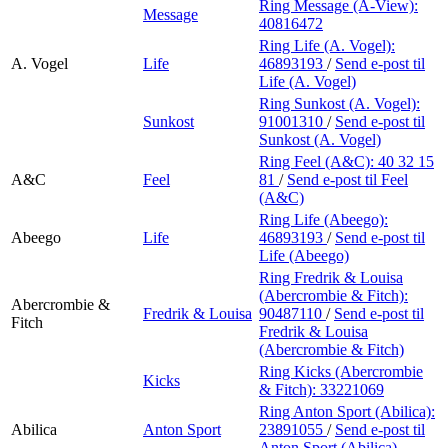
Ring Message (A-View):
Message
40816472
Ring Life (A. Vogel):
A. Vogel
Life
46893193
/
Send e-post
til
Life (A. Vogel)
Ring Sunkost (A. Vogel):
Sunkost
91001310
/
Send e-post
til
Sunkost (A. Vogel)
Ring Feel (A&C):
40 32 15
A&C
Feel
81
/
Send e-post
til Feel
(A&C)
Ring Life (Abeego):
Abeego
Life
46893193
/
Send e-post
til
Life (Abeego)
Ring Fredrik & Louisa
(Abercrombie & Fitch):
Abercrombie &
Fredrik & Louisa
90487110
/
Send e-post
til
Fitch
Fredrik & Louisa
(Abercrombie & Fitch)
Ring Kicks (Abercrombie
Kicks
& Fitch):
33221069
Ring Anton Sport (Abilica):
Abilica
Anton Sport
23891055
/
Send e-post
til
Anton Sport (Abilica)