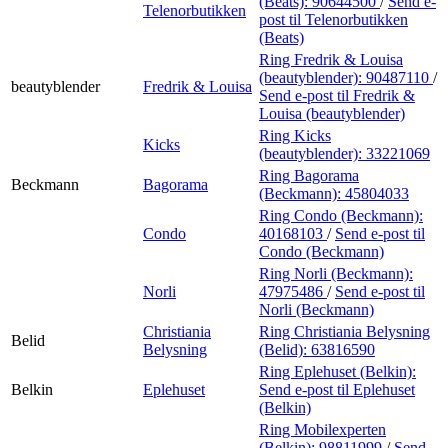
(Beats):
90644500
/
Send e-
Telenorbutikken
post
til Telenorbutikken
(Beats)
Ring Fredrik & Louisa
(beautyblender):
90487110
/
beautyblender
Fredrik & Louisa
Send e-post
til Fredrik &
Louisa (beautyblender)
Ring Kicks
Kicks
(beautyblender):
33221069
Ring Bagorama
Beckmann
Bagorama
(Beckmann):
45804033
Ring Condo (Beckmann):
Condo
40168103
/
Send e-post
til
Condo (Beckmann)
Ring Norli (Beckmann):
Norli
47975486
/
Send e-post
til
Norli (Beckmann)
Christiania
Ring Christiania Belysning
Belid
Belysning
(Belid):
63816590
Ring Eplehuset (Belkin):
Belkin
Eplehuset
Send e-post
til Eplehuset
(Belkin)
Ring Mobilexperten
(Belkin):
98811999
/
Send