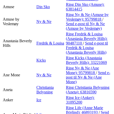
Ring Din Sko (Amuse):
Amuse
Din Sko
63814415
Ring Ny & Ne (Amuse by
Amuse by
Veslemøy):
95799818
/
Ny & Ne
Veslemøy
Send e-post
til Ny & Ne
(Amuse by Veslemøy)
Ring Fredrik & Louisa
(Anastasia Beverly Hills):
Anastasia Beverly
Fredrik & Louisa
90487110
/
Send e-post
til
Hills
Fredrik & Louisa
(Anastasia Beverly Hills)
Ring Kicks (Anastasia
Kicks
Beverly Hills):
33221069
Ring Ny & Ne (Ane
Mone):
95799818
/
Send e-
Ane Mone
Ny & Ne
post
til Ny & Ne (Ane
Mone)
Christiania
Ring Christiania Belysning
Aneta
Belysning
(Aneta):
63816590
Ring Ice (Anker):
Anker
Ice
31095200
Ring Life (Anne Marie
Börlind):
46893193
/
Send