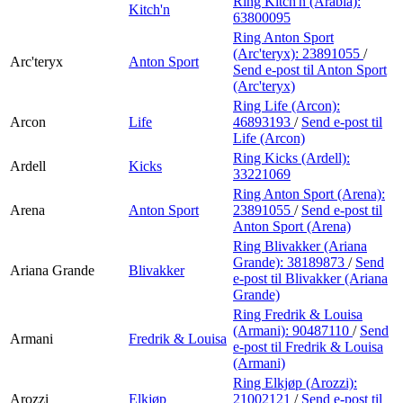
Ring Kitch'n (Arabia):
Kitch'n
63800095
Ring Anton Sport
(Arc'teryx):
23891055
/
Arc'teryx
Anton Sport
Send e-post
til Anton Sport
(Arc'teryx)
Ring Life (Arcon):
Arcon
Life
46893193
/
Send e-post
til
Life (Arcon)
Ring Kicks (Ardell):
Ardell
Kicks
33221069
Ring Anton Sport (Arena):
Arena
Anton Sport
23891055
/
Send e-post
til
Anton Sport (Arena)
Ring Blivakker (Ariana
Grande):
38189873
/
Send
Ariana Grande
Blivakker
e-post
til Blivakker (Ariana
Grande)
Ring Fredrik & Louisa
(Armani):
90487110
/
Send
Armani
Fredrik & Louisa
e-post
til Fredrik & Louisa
(Armani)
Ring Elkjøp (Arozzi):
Arozzi
Elkjøp
21002121
/
Send e-post
til