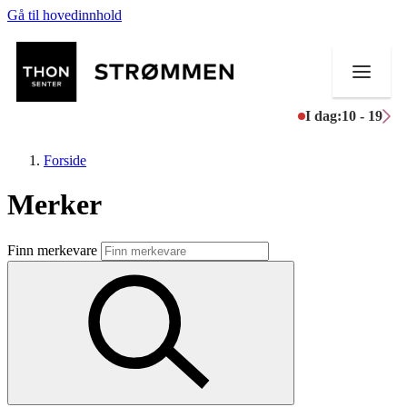
Gå til hovedinnhold
I dag:
10 - 19
Forside
Merker
Butikker
Finn merkevare
Mat og drikke
Helse
Aktiviteter
Tilbud