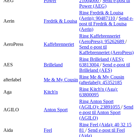
AEG
Power
21004000
/
Send e-post
til
Power (AEG)
Ring Fredrik & Louisa
(Aerin):
90487110
/
Send e-
Aerin
Fredrik & Louisa
post
til Fredrik & Louisa
(Aerin)
Ring Kaffebrenneriet
(AeroPress):
95262689
/
AeroPress
Kaffebrenneriet
Send e-post
til
Kaffebrenneriet (AeroPress)
Ring Brilleland (AES):
AES
Brilleland
63813004
/
Send e-post
til
Brilleland (AES)
Ring Me & My Cousin
afterlabel
Me & My Cousin
(afterlabel):
45352185
Ring Kitch'n (Aga):
Aga
Kitch'n
63800095
Ring Anton Sport
(AGILO):
23891055
/
Send
AGILO
Anton Sport
e-post
til Anton Sport
(AGILO)
Ring Feel (Aida):
40 32 15
Aida
Feel
81
/
Send e-post
til Feel
(Aida)