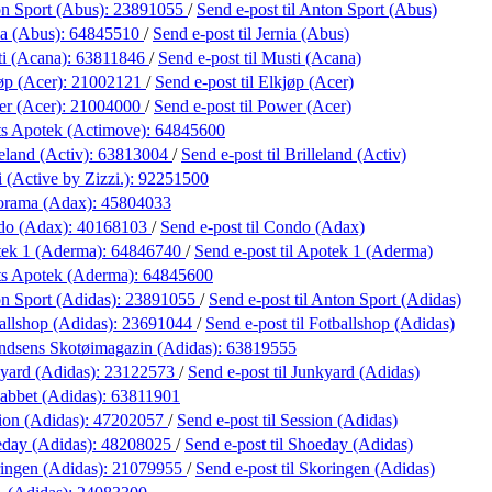
n Sport (Abus):
23891055
/
Send e-post
til Anton Sport (Abus)
ia (Abus):
64845510
/
Send e-post
til Jernia (Abus)
i (Acana):
63811846
/
Send e-post
til Musti (Acana)
øp (Acer):
21002121
/
Send e-post
til Elkjøp (Acer)
r (Acer):
21004000
/
Send e-post
til Power (Acer)
s Apotek (Actimove):
64845600
eland (Activ):
63813004
/
Send e-post
til Brilleland (Activ)
 (Active by Zizzi.):
92251500
orama (Adax):
45804033
do (Adax):
40168103
/
Send e-post
til Condo (Adax)
ek 1 (Aderma):
64846740
/
Send e-post
til Apotek 1 (Aderma)
s Apotek (Aderma):
64845600
n Sport (Adidas):
23891055
/
Send e-post
til Anton Sport (Adidas)
allshop (Adidas):
23691044
/
Send e-post
til Fotballshop (Adidas)
dsens Skotøimagazin (Adidas):
63819555
yard (Adidas):
23122573
/
Send e-post
til Junkyard (Adidas)
abbet (Adidas):
63811901
ion (Adidas):
47202057
/
Send e-post
til Session (Adidas)
day (Adidas):
48208025
/
Send e-post
til Shoeday (Adidas)
ingen (Adidas):
21079955
/
Send e-post
til Skoringen (Adidas)