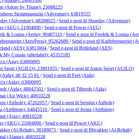
 (Adidas):
24083300
ne (Adore by Thune):
23688225
dsens Skotøimagazin (Adventure):
63819555
day (Adventure):
48208025
/
Send e-post
til Shoeday (Adventure)
er (AEG):
21004000
/
Send e-post
til Power (AEG)
rik & Louisa (Aerin):
90487110
/
Send e-post
til Fredrik & Louisa (Aer
ebrenneriet (AeroPress):
95262689
/
Send e-post
til Kaffebrenneriet (A
leland (AES):
63813004
/
Send e-post
til Brilleland (AES)
 My Cousin (afterlabel):
45352185
h'n (Aga):
63800095
on Sport (AGILO):
23891055
/
Send e-post
til Anton Sport (AGILO)
 (Aida):
40 32 15 81
/
Send e-post
til Feel (Aida)
h'n (Aida):
63800095
ords (Aida):
48842502
/
Send e-post
til Tilbords (Aida)
al (Air Wick):
40810228
ion (Airhole):
47202057
/
Send e-post
til Session (Airhole)
a (Airthings):
64845510
/
Send e-post
til Jernia (Airthings)
al (Ajax):
40810228
er (AKG):
21004000
/
Send e-post
til Power (AKG)
akker (Al-Rehab):
38189873
/
Send e-post
til Blivakker (Al-Rehab)
mal (Alama):
40810228