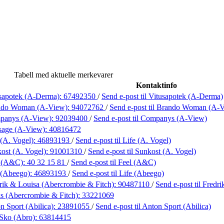
Tabell med aktuelle merkevarer
Kontaktinfo
sapotek (A-Derma):
67492350
/
Send e-post
til Vitusapotek (A-Derma)
ndo Woman (A-View):
94072762
/
Send e-post
til Brando Woman (A-
panys (A-View):
92039400
/
Send e-post
til Companys (A-View)
sage (A-View):
40816472
 (A. Vogel):
46893193
/
Send e-post
til Life (A. Vogel)
ost (A. Vogel):
91001310
/
Send e-post
til Sunkost (A. Vogel)
l (A&C):
40 32 15 81
/
Send e-post
til Feel (A&C)
 (Abeego):
46893193
/
Send e-post
til Life (Abeego)
rik & Louisa (Abercrombie & Fitch):
90487110
/
Send e-post
til Fredr
s (Abercrombie & Fitch):
33221069
n Sport (Abilica):
23891055
/
Send e-post
til Anton Sport (Abilica)
Sko (Abro):
63814415