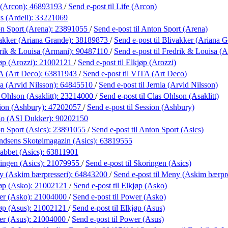
 (Arcon):
46893193
/
Send e-post
til Life (Arcon)
s (Ardell):
33221069
n Sport (Arena):
23891055
/
Send e-post
til Anton Sport (Arena)
akker (Ariana Grande):
38189873
/
Send e-post
til Blivakker (Ariana 
rik & Louisa (Armani):
90487110
/
Send e-post
til Fredrik & Louisa (
øp (Arozzi):
21002121
/
Send e-post
til Elkjøp (Arozzi)
A (Art Deco):
63811943
/
Send e-post
til VITA (Art Deco)
ia (Arvid Nilsson):
64845510
/
Send e-post
til Jernia (Arvid Nilsson)
 Ohlson (Asaklitt):
23214000
/
Send e-post
til Clas Ohlson (Asaklitt)
ion (Ashbury):
47202057
/
Send e-post
til Session (Ashbury)
go (ASI Dukker):
90202150
n Sport (Asics):
23891055
/
Send e-post
til Anton Sport (Asics)
dsens Skotøimagazin (Asics):
63819555
abbet (Asics):
63811901
ingen (Asics):
21079955
/
Send e-post
til Skoringen (Asics)
 (Askim bærpresseri):
64843200
/
Send e-post
til Meny (Askim bærpre
øp (Asko):
21002121
/
Send e-post
til Elkjøp (Asko)
er (Asko):
21004000
/
Send e-post
til Power (Asko)
øp (Asus):
21002121
/
Send e-post
til Elkjøp (Asus)
r (Asus):
21004000
/
Send e-post
til Power (Asus)