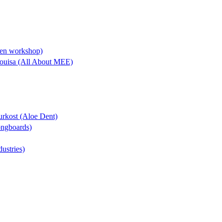
lien workshop)
 Louisa (All About MEE)
turkost (Aloe Dent)
Longboards)
dustries)