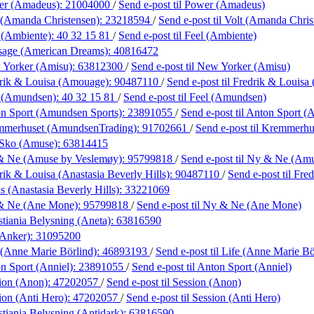
er (Amadeus):
21004000
/
Send e-post
til Power (Amadeus)
 (Amanda Christensen):
23218594
/
Send e-post
til Volt (Amanda Chris
 (Ambiente):
40 32 15 81
/
Send e-post
til Feel (Ambiente)
sage (American Dreams):
40816472
 Yorker (Amisu):
63812300
/
Send e-post
til New Yorker (Amisu)
rik & Louisa (Amouage):
90487110
/
Send e-post
til Fredrik & Louis
l (Amundsen):
40 32 15 81
/
Send e-post
til Feel (Amundsen)
n Sport (Amundsen Sports):
23891055
/
Send e-post
til Anton Sport 
mmerhuset (AmundsenTrading):
91702661
/
Send e-post
til Kremmerh
 Sko (Amuse):
63814415
& Ne (Amuse by Veslemøy):
95799818
/
Send e-post
til Ny & Ne (Am
rik & Louisa (Anastasia Beverly Hills):
90487110
/
Send e-post
til Fre
s (Anastasia Beverly Hills):
33221069
& Ne (Ane Mone):
95799818
/
Send e-post
til Ny & Ne (Ane Mone)
stiania Belysning (Aneta):
63816590
(Anker):
31095200
 (Anne Marie Börlind):
46893193
/
Send e-post
til Life (Anne Marie Bö
n Sport (Anniel):
23891055
/
Send e-post
til Anton Sport (Anniel)
ion (Anon):
47202057
/
Send e-post
til Session (Anon)
ion (Anti Hero):
47202057
/
Send e-post
til Session (Anti Hero)
stiania Belysning (Antidark):
63816590