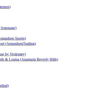
tensen)
a (Amouage)
(Amundsen Sports)
uset (AmundsenTrading)
use by Veslemøy)
drik & Louisa (Anastasia Beverly Hills)
rlind)