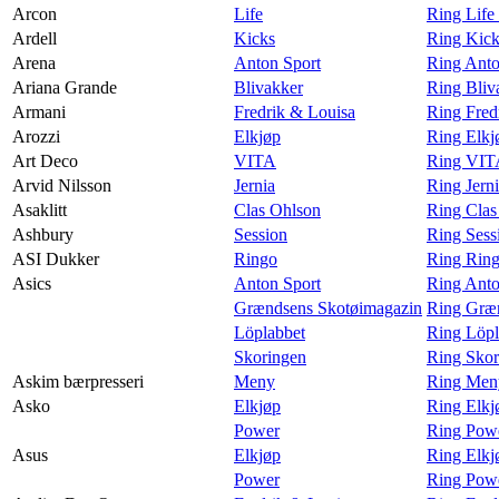
Arcon
Life
Ring Life
Ardell
Kicks
Ring Kick
Arena
Anton Sport
Ring Anto
Ariana Grande
Blivakker
Ring Bliv
Armani
Fredrik & Louisa
Ring Fred
Arozzi
Elkjøp
Ring Elkj
Art Deco
VITA
Ring VIT
Arvid Nilsson
Jernia
Ring Jern
Asaklitt
Clas Ohlson
Ring Clas
Ashbury
Session
Ring Sess
ASI Dukker
Ringo
Ring Rin
Asics
Anton Sport
Ring Anto
Grændsens Skotøimagazin
Ring Græn
Löplabbet
Ring Löpl
Skoringen
Ring Skor
Askim bærpresseri
Meny
Ring Meny
Asko
Elkjøp
Ring Elkj
Power
Ring Pow
Asus
Elkjøp
Ring Elkj
Power
Ring Powe