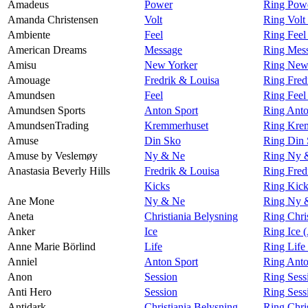
Amadeus
Power
Ring Pow
Amanda Christensen
Volt
Ring Volt
Ambiente
Feel
Ring Feel
American Dreams
Message
Ring Mes
Amisu
New Yorker
Ring New
Amouage
Fredrik & Louisa
Ring Fred
Amundsen
Feel
Ring Fee
Amundsen Sports
Anton Sport
Ring Anto
AmundsenTrading
Kremmerhuset
Ring Kre
Amuse
Din Sko
Ring Din
Amuse by Veslemøy
Ny & Ne
Ring Ny 
Anastasia Beverly Hills
Fredrik & Louisa
Ring Fred
Kicks
Ring Kick
Ane Mone
Ny & Ne
Ring Ny 
Aneta
Christiania Belysning
Ring Chri
Anker
Ice
Ring Ice 
Anne Marie Börlind
Life
Ring Life
Anniel
Anton Sport
Ring Anto
Anon
Session
Ring Sess
Anti Hero
Session
Ring Sess
Antidark
Christiania Belysning
Ring Chri