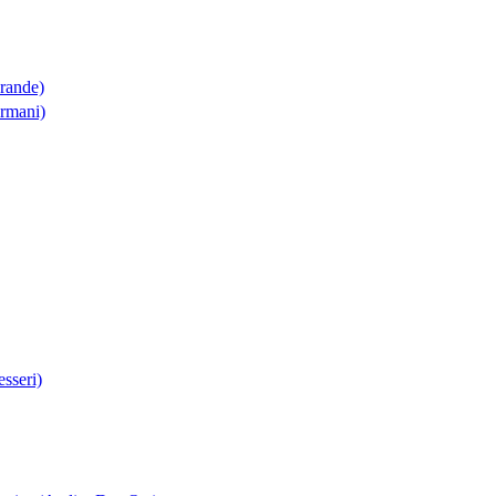
Grande)
Armani)
sseri)