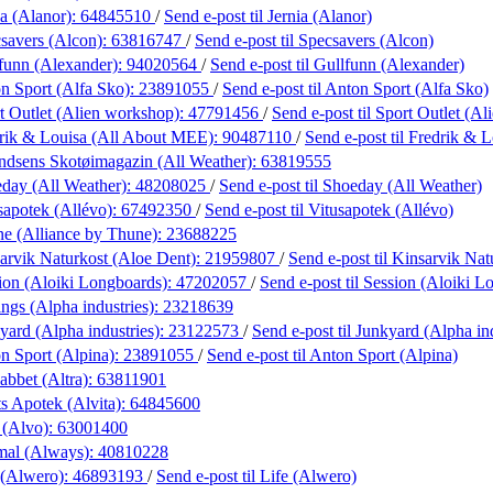
ia (Alanor):
64845510
/
Send e-post
til Jernia (Alanor)
savers (Alcon):
63816747
/
Send e-post
til Specsavers (Alcon)
funn (Alexander):
94020564
/
Send e-post
til Gullfunn (Alexander)
n Sport (Alfa Sko):
23891055
/
Send e-post
til Anton Sport (Alfa Sko)
t Outlet (Alien workshop):
47791456
/
Send e-post
til Sport Outlet (A
rik & Louisa (All About MEE):
90487110
/
Send e-post
til Fredrik &
dsens Skotøimagazin (All Weather):
63819555
day (All Weather):
48208025
/
Send e-post
til Shoeday (All Weather)
sapotek (Allévo):
67492350
/
Send e-post
til Vitusapotek (Allévo)
e (Alliance by Thune):
23688225
arvik Naturkost (Aloe Dent):
21959807
/
Send e-post
til Kinsarvik Na
ion (Aloiki Longboards):
47202057
/
Send e-post
til Session (Aloiki 
ngs (Alpha industries):
23218639
yard (Alpha industries):
23122573
/
Send e-post
til Junkyard (Alpha in
n Sport (Alpina):
23891055
/
Send e-post
til Anton Sport (Alpina)
abbet (Altra):
63811901
s Apotek (Alvita):
64845600
 (Alvo):
63001400
mal (Always):
40810228
 (Alwero):
46893193
/
Send e-post
til Life (Alwero)