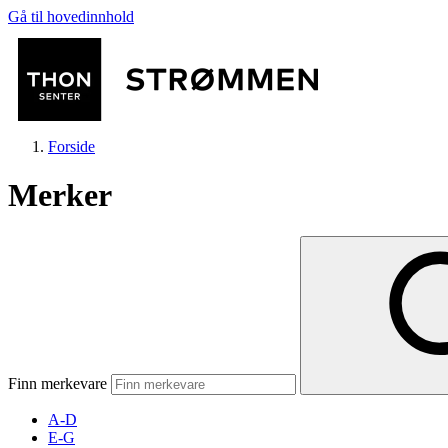
Gå til hovedinnhold
Forside
Merker
Butikker
Mat og drikke
Finn merkevare
Helse
A-D
E-G