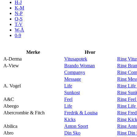
H-J
Aktiviteter
K-M
N-P
Q-S
T-V
Tilbud
W-Å
0-9
Inspirasjon
Merke
Hvor
A-Derma
Vitusapotek
Ring Vitu
A-View
Brando Woman
Ring Bra
Companys
Ring Com
Søk
Message
Ring Mes
A. Vogel
Life
Ring Life
Sunkost
Ring Sunk
A&C
Feel
Ring Fee
Abeego
Life
Ring Life
Åpningstider
Abercrombie & Fitch
Fredrik & Louisa
Ring Fred
Kicks
Ring Kick
Praktisk informasjon
Abilica
Anton Sport
Ring Anto
Ledige stillinger
Abro
Din Sko
Ring Din 