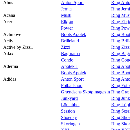
Abus
Anton Sport
Ring Anto
Magasin
Jernia
Ring Jern
Acana
Musti
Ring Must
Gavekort
Acer
Elkjøp
Ring Elkj
Finn frem
Power
Ring Powe
Actimove
Boots Apotek
Ring Boot
Kundeklubb
Activ
Brilleland
Ring Brill
Active by Zizzi.
Zizzi
Ring Zizzi
Adax
Bagorama
Ring Bag
Condo
Ring Con
Aderma
Apotek 1
Ring Apot
Boots Apotek
Ring Boot
Adidas
Anton Sport
Ring Anto
Fotballshop
Ring Fotb
Grændsens Skotøimagazin
Ring Græn
Junkyard
Ring Junk
Löplabbet
Ring Löpl
Session
Ring Sess
Shoeday
Ring Shoe
Skoringen
Ring Skor