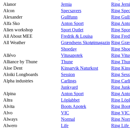
Alanor
Jernia
Ring Jern
Alcon
Specsavers
Ring Spec
Alexander
Gullfunn
Ring Gull
Alfa Sko
Anton Sport
Ring Anto
Alien workshop
Sport Outlet
Ring Spor
All About MEE
Fredrik & Louisa
Ring Fred
All Weather
Grændsens Skotøimagazin
Ring Græn
Shoeday
Ring Shoe
Allévo
Vitusapotek
Ring Vitu
Alliance by Thune
Thune
Ring Thun
Aloe Dent
Kinsarvik Naturkost
Ring Kins
Aloiki Longboards
Session
Ring Sess
Alpha industries
Carlings
Ring Carli
Junkyard
Ring Junk
Alpina
Anton Sport
Ring Anto
Altra
Löplabbet
Ring Löpl
Alvita
Boots Apotek
Ring Boot
Alvo
VIC
Ring VIC
Always
Normal
Ring Nor
Alwero
Life
Ring Life