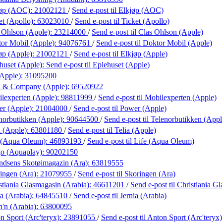
jøp (AOC):
21002121
/
Send e-post
til Elkjøp (AOC)
et (Apollo):
63023010
/
Send e-post
til Ticket (Apollo)
 Ohlson (Apple):
23214000
/
Send e-post
til Clas Ohlson (Apple)
or Mobil (Apple):
94076761
/
Send e-post
til Doktor Mobil (Apple)
øp (Apple):
21002121
/
Send e-post
til Elkjøp (Apple)
huset (Apple):
Send e-post
til Eplehuset (Apple)
(Apple):
31095200
l & Company (Apple):
69520922
lexperten (Apple):
98811999
/
Send e-post
til Mobilexperten (Apple)
r (Apple):
21004000
/
Send e-post
til Power (Apple)
norbutikken (Apple):
90644500
/
Send e-post
til Telenorbutikken (Appl
a (Apple):
63801180
/
Send e-post
til Telia (Apple)
 (Aqua Oleum):
46893193
/
Send e-post
til Life (Aqua Oleum)
o (Aquaplay):
90202150
dsens Skotøimagazin (Ara):
63819555
ingen (Ara):
21079955
/
Send e-post
til Skoringen (Ara)
stiania Glasmagasin (Arabia):
46611201
/
Send e-post
til Christiania G
ia (Arabia):
64845510
/
Send e-post
til Jernia (Arabia)
h'n (Arabia):
63800095
n Sport (Arc'teryx):
23891055
/
Send e-post
til Anton Sport (Arc'teryx)