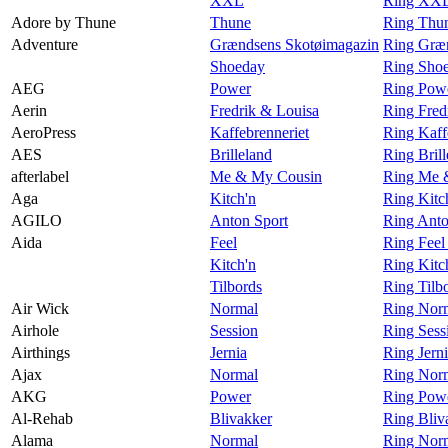
XXL
Ring XXL
Adore by Thune
Thune
Ring Thu
Adventure
Grændsens Skotøimagazin
Ring Græn
Shoeday
Ring Shoe
AEG
Power
Ring Pow
Aerin
Fredrik & Louisa
Ring Fred
AeroPress
Kaffebrenneriet
Ring Kaff
AES
Brilleland
Ring Bril
afterlabel
Me & My Cousin
Ring Me &
Aga
Kitch'n
Ring Kitc
AGILO
Anton Sport
Ring Ant
Aida
Feel
Ring Feel
Kitch'n
Ring Kitc
Tilbords
Ring Tilb
Air Wick
Normal
Ring Norm
Airhole
Session
Ring Sess
Airthings
Jernia
Ring Jerni
Ajax
Normal
Ring Norm
AKG
Power
Ring Pow
Al-Rehab
Blivakker
Ring Bliv
Alama
Normal
Ring Nor