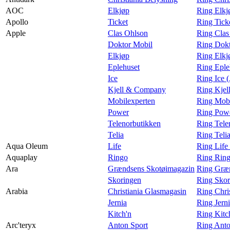
AOC
Elkjøp
Ring Elk
Apollo
Ticket
Ring Tick
Apple
Clas Ohlson
Ring Clas
Doktor Mobil
Ring Dokt
Elkjøp
Ring Elkj
Eplehuset
Ring Eple
Ice
Ring Ice 
Kjell & Company
Ring Kjel
Mobilexperten
Ring Mobi
Power
Ring Powe
Telenorbutikken
Ring Tele
Telia
Ring Teli
Aqua Oleum
Life
Ring Life
Aquaplay
Ringo
Ring Ring
Ara
Grændsens Skotøimagazin
Ring Græn
Skoringen
Ring Skor
Arabia
Christiania Glasmagasin
Ring Chri
Jernia
Ring Jern
Kitch'n
Ring Kitc
Arc'teryx
Anton Sport
Ring Anto