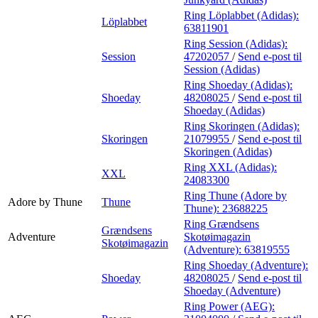
Ring Löplabbet (Adidas):
Löplabbet
63811901
Ring Session (Adidas):
Session
47202057
/
Send e-post
til
Session (Adidas)
Ring Shoeday (Adidas):
Shoeday
48208025
/
Send e-post
til
Shoeday (Adidas)
Ring Skoringen (Adidas):
Skoringen
21079955
/
Send e-post
til
Skoringen (Adidas)
Ring XXL (Adidas):
XXL
24083300
Ring Thune (Adore by
Adore by Thune
Thune
Thune):
23688225
Ring Grændsens
Grændsens
Adventure
Skotøimagazin
Skotøimagazin
(Adventure):
63819555
Ring Shoeday (Adventure):
Shoeday
48208025
/
Send e-post
til
Shoeday (Adventure)
Ring Power (AEG):