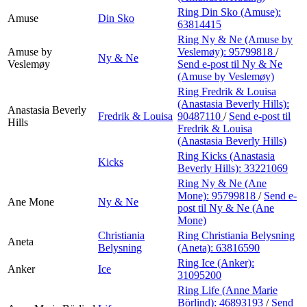
Ring Din Sko (Amuse):
Amuse
Din Sko
63814415
Ring Ny & Ne (Amuse by
Amuse by
Veslemøy):
95799818
/
Ny & Ne
Veslemøy
Send e-post
til Ny & Ne
(Amuse by Veslemøy)
Ring Fredrik & Louisa
(Anastasia Beverly Hills):
Anastasia Beverly
Fredrik & Louisa
90487110
/
Send e-post
til
Hills
Fredrik & Louisa
(Anastasia Beverly Hills)
Ring Kicks (Anastasia
Kicks
Beverly Hills):
33221069
Ring Ny & Ne (Ane
Mone):
95799818
/
Send e-
Ane Mone
Ny & Ne
post
til Ny & Ne (Ane
Mone)
Christiania
Ring Christiania Belysning
Aneta
Belysning
(Aneta):
63816590
Ring Ice (Anker):
Anker
Ice
31095200
Ring Life (Anne Marie
Börlind):
46893193
/
Send