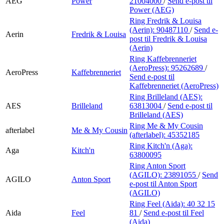
AEG
Power
21004000
/
Send e-post
til
Power (AEG)
Ring Fredrik & Louisa
(Aerin):
90487110
/
Send e-
Aerin
Fredrik & Louisa
post
til Fredrik & Louisa
(Aerin)
Ring Kaffebrenneriet
(AeroPress):
95262689
/
AeroPress
Kaffebrenneriet
Send e-post
til
Kaffebrenneriet (AeroPress)
Ring Brilleland (AES):
AES
Brilleland
63813004
/
Send e-post
til
Brilleland (AES)
Ring Me & My Cousin
afterlabel
Me & My Cousin
(afterlabel):
45352185
Ring Kitch'n (Aga):
Aga
Kitch'n
63800095
Ring Anton Sport
(AGILO):
23891055
/
Send
AGILO
Anton Sport
e-post
til Anton Sport
(AGILO)
Ring Feel (Aida):
40 32 15
Aida
Feel
81
/
Send e-post
til Feel
(Aida)