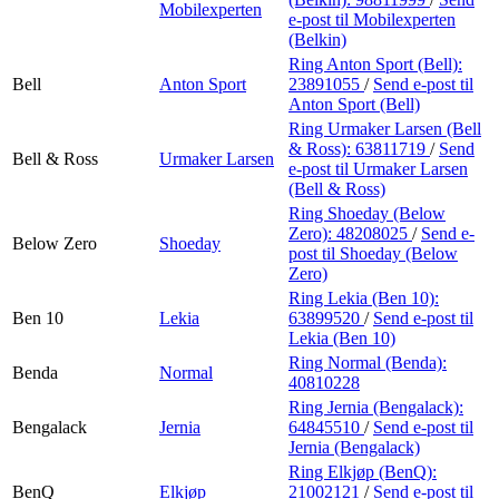
Mobilexperten
e-post
til Mobilexperten
(Belkin)
Ring Anton Sport (Bell):
Bell
Anton Sport
23891055
/
Send e-post
til
Anton Sport (Bell)
Ring Urmaker Larsen (Bell
& Ross):
63811719
/
Send
Bell & Ross
Urmaker Larsen
e-post
til Urmaker Larsen
(Bell & Ross)
Ring Shoeday (Below
Zero):
48208025
/
Send e-
Below Zero
Shoeday
post
til Shoeday (Below
Zero)
Ring Lekia (Ben 10):
Ben 10
Lekia
63899520
/
Send e-post
til
Lekia (Ben 10)
Ring Normal (Benda):
Benda
Normal
40810228
Ring Jernia (Bengalack):
Bengalack
Jernia
64845510
/
Send e-post
til
Jernia (Bengalack)
Ring Elkjøp (BenQ):
BenQ
Elkjøp
21002121
/
Send e-post
til