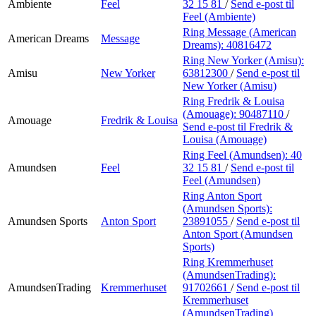
Ambiente
Feel
32 15 81
/
Send e-post
til
Feel (Ambiente)
Ring Message (American
American Dreams
Message
Dreams):
40816472
Ring New Yorker (Amisu):
Amisu
New Yorker
63812300
/
Send e-post
til
New Yorker (Amisu)
Ring Fredrik & Louisa
(Amouage):
90487110
/
Amouage
Fredrik & Louisa
Send e-post
til Fredrik &
Louisa (Amouage)
Ring Feel (Amundsen):
40
Amundsen
Feel
32 15 81
/
Send e-post
til
Feel (Amundsen)
Ring Anton Sport
(Amundsen Sports):
Amundsen Sports
Anton Sport
23891055
/
Send e-post
til
Anton Sport (Amundsen
Sports)
Ring Kremmerhuset
(AmundsenTrading):
AmundsenTrading
Kremmerhuset
91702661
/
Send e-post
til
Kremmerhuset
(AmundsenTrading)