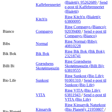
(Bialetti):
95262689
/
Send
Kaffebrenneriet
e-post
til Kaffebrenneriet
(Bialetti)
Ring Kitch'n (Bialetti):
Kitch'n
63800095
Ring Companys (Bianco):
Bianco
Companys
92039400
/
Send e-post
til
Companys (Bianco)
Ring Normal (Bibs):
Bibs
Normal
40810228
Ring Bik Bok (Bik Bok):
Bik Bok
Bik Bok
23218741
Ring Grændsens
Grændsens
Billi Bi
Skotøimagazin (Billi Bi):
Skotøimagazin
63819555
Ring Sunkost (Bio Life):
Bio Life
Sunkost
91001310
/
Send e-post
til
Sunkost (Bio Life)
Ring VITA (Bio Life):
VITA
63811943
/
Send e-post
til
VITA (Bio Life)
Ring Kinsarvik Naturkost
Kinsarvik
(Bio Planeté):
21959807
/
Bio Planeté