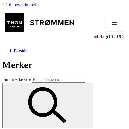
Gå til hovedinnhold
I dag:
10 - 19
Forside
Merker
Butikker
Finn merkevare
Mat og drikke
Helse
Aktiviteter
Tilbud