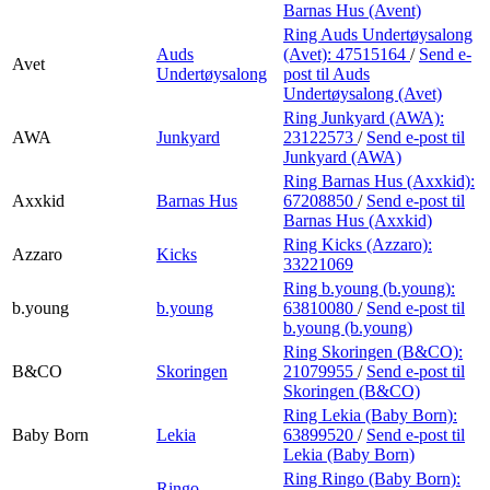
Barnas Hus (Avent)
Ring Auds Undertøysalong
Auds
(Avet):
47515164
/
Send e-
Avet
Undertøysalong
post
til Auds
Undertøysalong (Avet)
Ring Junkyard (AWA):
AWA
Junkyard
23122573
/
Send e-post
til
Junkyard (AWA)
Ring Barnas Hus (Axxkid):
Axxkid
Barnas Hus
67208850
/
Send e-post
til
Barnas Hus (Axxkid)
Ring Kicks (Azzaro):
Azzaro
Kicks
33221069
Ring b.young (b.young):
b.young
b.young
63810080
/
Send e-post
til
b.young (b.young)
Ring Skoringen (B&CO):
B&CO
Skoringen
21079955
/
Send e-post
til
Skoringen (B&CO)
Ring Lekia (Baby Born):
Baby Born
Lekia
63899520
/
Send e-post
til
Lekia (Baby Born)
Ring Ringo (Baby Born):
Ringo