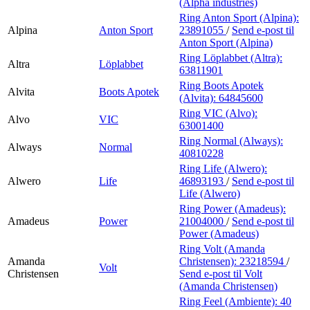
(Alpha industries)
Ring Anton Sport (Alpina):
Alpina
Anton Sport
23891055
/
Send e-post
til
Anton Sport (Alpina)
Ring Löplabbet (Altra):
Altra
Löplabbet
63811901
Ring Boots Apotek
Alvita
Boots Apotek
(Alvita):
64845600
Ring VIC (Alvo):
Alvo
VIC
63001400
Ring Normal (Always):
Always
Normal
40810228
Ring Life (Alwero):
Alwero
Life
46893193
/
Send e-post
til
Life (Alwero)
Ring Power (Amadeus):
Amadeus
Power
21004000
/
Send e-post
til
Power (Amadeus)
Ring Volt (Amanda
Amanda
Christensen):
23218594
/
Volt
Christensen
Send e-post
til Volt
(Amanda Christensen)
Ring Feel (Ambiente):
40