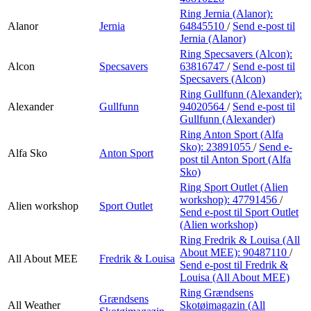
Ring Jernia (Alanor):
Alanor
Jernia
64845510
/
Send e-post
til
Jernia (Alanor)
Ring Specsavers (Alcon):
Alcon
Specsavers
63816747
/
Send e-post
til
Specsavers (Alcon)
Ring Gullfunn (Alexander):
Alexander
Gullfunn
94020564
/
Send e-post
til
Gullfunn (Alexander)
Ring Anton Sport (Alfa
Sko):
23891055
/
Send e-
Alfa Sko
Anton Sport
post
til Anton Sport (Alfa
Sko)
Ring Sport Outlet (Alien
workshop):
47791456
/
Alien workshop
Sport Outlet
Send e-post
til Sport Outlet
(Alien workshop)
Ring Fredrik & Louisa (All
About MEE):
90487110
/
All About MEE
Fredrik & Louisa
Send e-post
til Fredrik &
Louisa (All About MEE)
Ring Grændsens
Grændsens
All Weather
Skotøimagazin (All