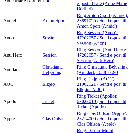
Anne Marie Börlind
Life
e-post
til Life (Anne Marie
Börlind)
Ring Anton Sport (Anniel):
Anniel
Anton Sport
23891055
/
Send e-post
til
Anton Sport (Anniel)
Ring Session (Anon):
Anon
Session
47202057
/
Send e-post
til
Session (Anon)
Ring Session (Anti Hero):
Anti Hero
Session
47202057
/
Send e-post
til
Session (Anti Hero)
Christiania
Ring Christiania Belysning
Antidark
Belysning
(Antidark):
63816590
Ring Elkjøp (AOC):
AOC
Elkjøp
21002121
/
Send e-post
til
Elkjøp (AOC)
Ring Ticket (Apollo):
Apollo
Ticket
63023010
/
Send e-post
til
Ticket (Apollo)
Ring Clas Ohlson (Apple):
Apple
Clas Ohlson
23214000
/
Send e-post
til
Clas Ohlson (Apple)
Ring Doktor Mobil