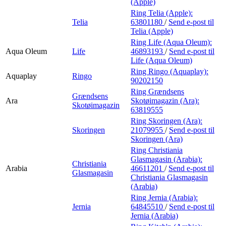
(Apple)
Ring Telia (Apple):
Telia
63801180
/
Send e-post
til
Telia (Apple)
Ring Life (Aqua Oleum):
Aqua Oleum
Life
46893193
/
Send e-post
til
Life (Aqua Oleum)
Ring Ringo (Aquaplay):
Aquaplay
Ringo
90202150
Ring Grændsens
Grændsens
Ara
Skotøimagazin (Ara):
Skotøimagazin
63819555
Ring Skoringen (Ara):
Skoringen
21079955
/
Send e-post
til
Skoringen (Ara)
Ring Christiania
Glasmagasin (Arabia):
Christiania
Arabia
46611201
/
Send e-post
til
Glasmagasin
Christiania Glasmagasin
(Arabia)
Ring Jernia (Arabia):
Jernia
64845510
/
Send e-post
til
Jernia (Arabia)