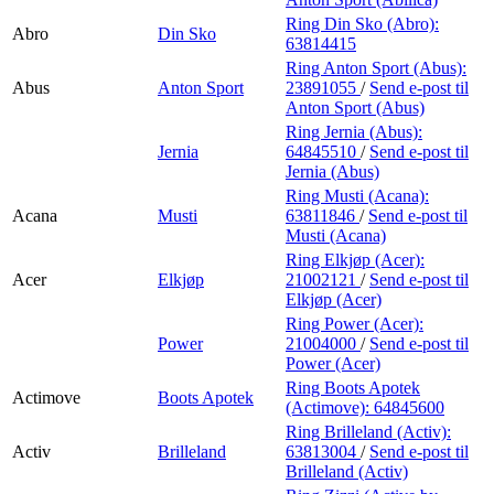
Ring Din Sko (Abro):
Abro
Din Sko
63814415
Ring Anton Sport (Abus):
Abus
Anton Sport
23891055
/
Send e-post
til
Anton Sport (Abus)
Ring Jernia (Abus):
Jernia
64845510
/
Send e-post
til
Jernia (Abus)
Ring Musti (Acana):
Acana
Musti
63811846
/
Send e-post
til
Musti (Acana)
Ring Elkjøp (Acer):
Acer
Elkjøp
21002121
/
Send e-post
til
Elkjøp (Acer)
Ring Power (Acer):
Power
21004000
/
Send e-post
til
Power (Acer)
Ring Boots Apotek
Actimove
Boots Apotek
(Actimove):
64845600
Ring Brilleland (Activ):
Activ
Brilleland
63813004
/
Send e-post
til
Brilleland (Activ)