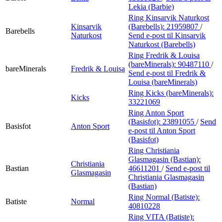
Lekia (Barbie)
Ring Kinsarvik Naturkost
Kinsarvik
(Barebells):
21959807
/
Barebells
Naturkost
Send e-post
til Kinsarvik
Naturkost (Barebells)
Ring Fredrik & Louisa
(bareMinerals):
90487110
/
bareMinerals
Fredrik & Louisa
Send e-post
til Fredrik &
Louisa (bareMinerals)
Ring Kicks (bareMinerals):
Kicks
33221069
Ring Anton Sport
(Basisfot):
23891055
/
Send
Basisfot
Anton Sport
e-post
til Anton Sport
(Basisfot)
Ring Christiania
Glasmagasin (Bastian):
Christiania
Bastian
46611201
/
Send e-post
til
Glasmagasin
Christiania Glasmagasin
(Bastian)
Ring Normal (Batiste):
Batiste
Normal
40810228
Ring VITA (Batiste):