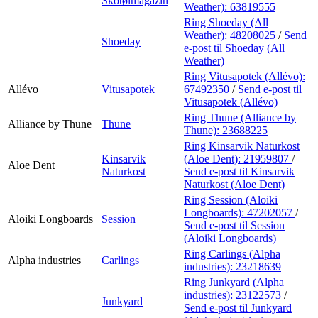
Skotøimagazin
Weather):
63819555
Ring Shoeday (All
Weather):
48208025
/
Send
Shoeday
e-post
til Shoeday (All
Weather)
Ring Vitusapotek (Allévo):
Allévo
Vitusapotek
67492350
/
Send e-post
til
Vitusapotek (Allévo)
Ring Thune (Alliance by
Alliance by Thune
Thune
Thune):
23688225
Ring Kinsarvik Naturkost
Kinsarvik
(Aloe Dent):
21959807
/
Aloe Dent
Naturkost
Send e-post
til Kinsarvik
Naturkost (Aloe Dent)
Ring Session (Aloiki
Longboards):
47202057
/
Aloiki Longboards
Session
Send e-post
til Session
(Aloiki Longboards)
Ring Carlings (Alpha
Alpha industries
Carlings
industries):
23218639
Ring Junkyard (Alpha
industries):
23122573
/
Junkyard
Send e-post
til Junkyard