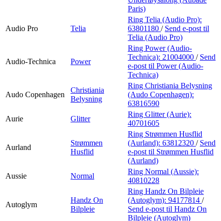
Paris)
Ring Telia (Audio Pro):
Audio Pro
Telia
63801180
/
Send e-post
til
Telia (Audio Pro)
Ring Power (Audio-
Technica):
21004000
/
Send
Audio-Technica
Power
e-post
til Power (Audio-
Technica)
Ring Christiania Belysning
Christiania
Audo Copenhagen
(Audo Copenhagen):
Belysning
63816590
Ring Glitter (Aurie):
Aurie
Glitter
40701605
Ring Strømmen Husflid
Strømmen
(Aurland):
63812320
/
Send
Aurland
Husflid
e-post
til Strømmen Husflid
(Aurland)
Ring Normal (Aussie):
Aussie
Normal
40810228
Ring Handz On Bilpleie
Handz On
(Autoglym):
94177814
/
Autoglym
Bilpleie
Send e-post
til Handz On
Bilpleie (Autoglym)