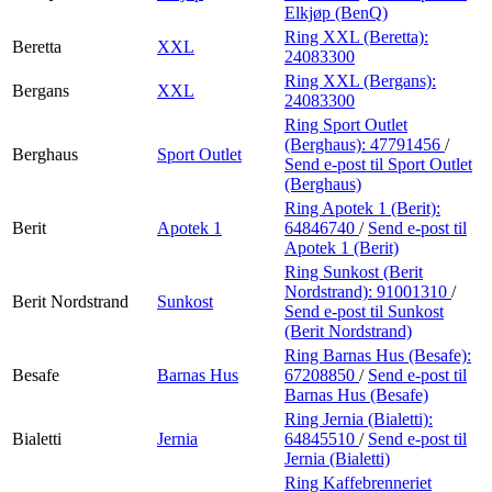
Elkjøp (BenQ)
Ring XXL (Beretta):
Beretta
XXL
24083300
Ring XXL (Bergans):
Bergans
XXL
24083300
Ring Sport Outlet
(Berghaus):
47791456
/
Berghaus
Sport Outlet
Send e-post
til Sport Outlet
(Berghaus)
Ring Apotek 1 (Berit):
Berit
Apotek 1
64846740
/
Send e-post
til
Apotek 1 (Berit)
Ring Sunkost (Berit
Nordstrand):
91001310
/
Berit Nordstrand
Sunkost
Send e-post
til Sunkost
(Berit Nordstrand)
Ring Barnas Hus (Besafe):
Besafe
Barnas Hus
67208850
/
Send e-post
til
Barnas Hus (Besafe)
Ring Jernia (Bialetti):
Bialetti
Jernia
64845510
/
Send e-post
til
Jernia (Bialetti)
Ring Kaffebrenneriet