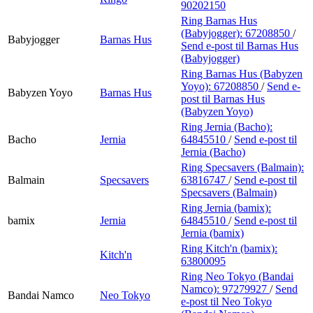
90202150
Ring Barnas Hus
(Babyjogger):
67208850
/
Babyjogger
Barnas Hus
Send e-post
til Barnas Hus
(Babyjogger)
Ring Barnas Hus (Babyzen
Yoyo):
67208850
/
Send e-
Babyzen Yoyo
Barnas Hus
post
til Barnas Hus
(Babyzen Yoyo)
Ring Jernia (Bacho):
Bacho
Jernia
64845510
/
Send e-post
til
Jernia (Bacho)
Ring Specsavers (Balmain):
Balmain
Specsavers
63816747
/
Send e-post
til
Specsavers (Balmain)
Ring Jernia (bamix):
bamix
Jernia
64845510
/
Send e-post
til
Jernia (bamix)
Ring Kitch'n (bamix):
Kitch'n
63800095
Ring Neo Tokyo (Bandai
Namco):
97279927
/
Send
Bandai Namco
Neo Tokyo
e-post
til Neo Tokyo