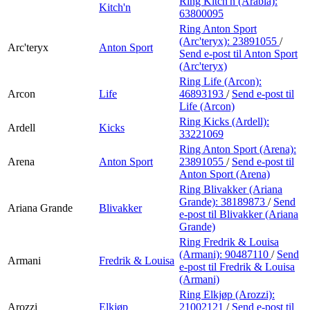
Ring Kitch'n (Arabia):
Kitch'n
63800095
Ring Anton Sport
(Arc'teryx):
23891055
/
Arc'teryx
Anton Sport
Send e-post
til Anton Sport
(Arc'teryx)
Ring Life (Arcon):
Arcon
Life
46893193
/
Send e-post
til
Life (Arcon)
Ring Kicks (Ardell):
Ardell
Kicks
33221069
Ring Anton Sport (Arena):
Arena
Anton Sport
23891055
/
Send e-post
til
Anton Sport (Arena)
Ring Blivakker (Ariana
Grande):
38189873
/
Send
Ariana Grande
Blivakker
e-post
til Blivakker (Ariana
Grande)
Ring Fredrik & Louisa
(Armani):
90487110
/
Send
Armani
Fredrik & Louisa
e-post
til Fredrik & Louisa
(Armani)
Ring Elkjøp (Arozzi):
Arozzi
Elkjøp
21002121
/
Send e-post
til