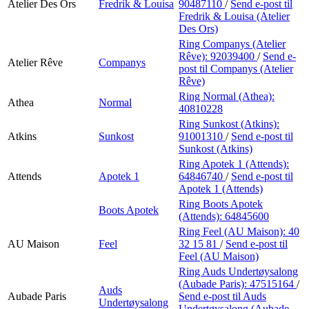
Atelier Des Ors
Fredrik & Louisa
90487110
/
Send e-post
til
Fredrik & Louisa (Atelier
Des Ors)
Ring Companys (Atelier
Rêve):
92039400
/
Send e-
Atelier Rêve
Companys
post
til Companys (Atelier
Rêve)
Ring Normal (Athea):
Athea
Normal
40810228
Ring Sunkost (Atkins):
Atkins
Sunkost
91001310
/
Send e-post
til
Sunkost (Atkins)
Ring Apotek 1 (Attends):
Attends
Apotek 1
64846740
/
Send e-post
til
Apotek 1 (Attends)
Ring Boots Apotek
Boots Apotek
(Attends):
64845600
Ring Feel (AU Maison):
40
AU Maison
Feel
32 15 81
/
Send e-post
til
Feel (AU Maison)
Ring Auds Undertøysalong
(Aubade Paris):
47515164
/
Auds
Aubade Paris
Send e-post
til Auds
Undertøysalong
Undertøysalong (Aubade