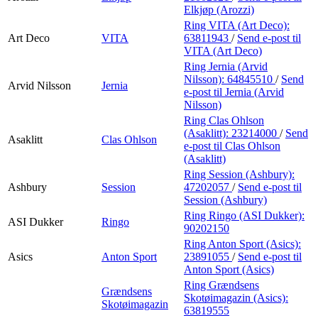
Elkjøp (Arozzi)
Ring VITA (Art Deco):
Art Deco
VITA
63811943
/
Send e-post
til
VITA (Art Deco)
Ring Jernia (Arvid
Nilsson):
64845510
/
Send
Arvid Nilsson
Jernia
e-post
til Jernia (Arvid
Nilsson)
Ring Clas Ohlson
(Asaklitt):
23214000
/
Send
Asaklitt
Clas Ohlson
e-post
til Clas Ohlson
(Asaklitt)
Ring Session (Ashbury):
Ashbury
Session
47202057
/
Send e-post
til
Session (Ashbury)
Ring Ringo (ASI Dukker):
ASI Dukker
Ringo
90202150
Ring Anton Sport (Asics):
Asics
Anton Sport
23891055
/
Send e-post
til
Anton Sport (Asics)
Ring Grændsens
Grændsens
Skotøimagazin (Asics):
Skotøimagazin
63819555