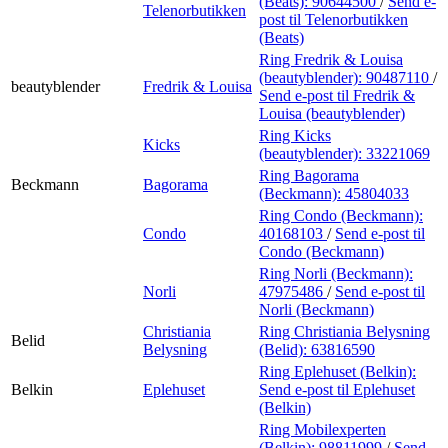
(Beats):
90644500
/
Send e-
Telenorbutikken
post
til Telenorbutikken
(Beats)
Ring Fredrik & Louisa
(beautyblender):
90487110
/
beautyblender
Fredrik & Louisa
Send e-post
til Fredrik &
Louisa (beautyblender)
Ring Kicks
Kicks
(beautyblender):
33221069
Ring Bagorama
Beckmann
Bagorama
(Beckmann):
45804033
Ring Condo (Beckmann):
Condo
40168103
/
Send e-post
til
Condo (Beckmann)
Ring Norli (Beckmann):
Norli
47975486
/
Send e-post
til
Norli (Beckmann)
Christiania
Ring Christiania Belysning
Belid
Belysning
(Belid):
63816590
Ring Eplehuset (Belkin):
Belkin
Eplehuset
Send e-post
til Eplehuset
(Belkin)
Ring Mobilexperten
(Belkin):
98811999
/
Send