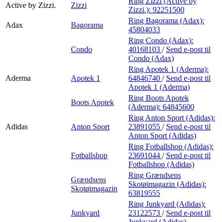
Ring Zizzi (Active by
Active by Zizzi.
Zizzi
Zizzi.):
92251500
Ring Bagorama (Adax):
Adax
Bagorama
45804033
Ring Condo (Adax):
Condo
40168103
/
Send e-post
til
Condo (Adax)
Ring Apotek 1 (Aderma):
Aderma
Apotek 1
64846740
/
Send e-post
til
Apotek 1 (Aderma)
Ring Boots Apotek
Boots Apotek
(Aderma):
64845600
Ring Anton Sport (Adidas):
Adidas
Anton Sport
23891055
/
Send e-post
til
Anton Sport (Adidas)
Ring Fotballshop (Adidas):
Fotballshop
23691044
/
Send e-post
til
Fotballshop (Adidas)
Ring Grændsens
Grændsens
Skotøimagazin (Adidas):
Skotøimagazin
63819555
Ring Junkyard (Adidas):
Junkyard
23122573
/
Send e-post
til
Junkyard (Adidas)