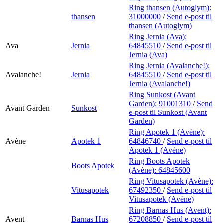
Ring thansen (Autoglym):
thansen
31000000
/
Send e-post
til
thansen (Autoglym)
Ring Jernia (Ava):
Ava
Jernia
64845510
/
Send e-post
til
Jernia (Ava)
Ring Jernia (Avalanche!):
Avalanche!
Jernia
64845510
/
Send e-post
til
Jernia (Avalanche!)
Ring Sunkost (Avant
Garden):
91001310
/
Send
Avant Garden
Sunkost
e-post
til Sunkost (Avant
Garden)
Ring Apotek 1 (Avène):
Avène
Apotek 1
64846740
/
Send e-post
til
Apotek 1 (Avène)
Ring Boots Apotek
Boots Apotek
(Avène):
64845600
Ring Vitusapotek (Avène):
Vitusapotek
67492350
/
Send e-post
til
Vitusapotek (Avène)
Ring Barnas Hus (Avent):
Avent
Barnas Hus
67208850
/
Send e-post
til