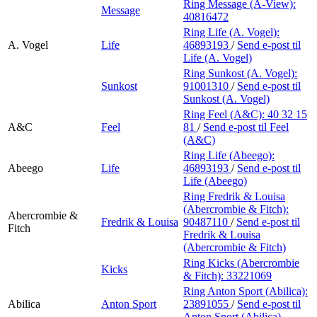
Ring Message (A-View):
Message
40816472
Ring Life (A. Vogel):
A. Vogel
Life
46893193
/
Send e-post
til
Life (A. Vogel)
Ring Sunkost (A. Vogel):
Sunkost
91001310
/
Send e-post
til
Sunkost (A. Vogel)
Ring Feel (A&C):
40 32 15
A&C
Feel
81
/
Send e-post
til Feel
(A&C)
Ring Life (Abeego):
Abeego
Life
46893193
/
Send e-post
til
Life (Abeego)
Ring Fredrik & Louisa
(Abercrombie & Fitch):
Abercrombie &
Fredrik & Louisa
90487110
/
Send e-post
til
Fitch
Fredrik & Louisa
(Abercrombie & Fitch)
Ring Kicks (Abercrombie
Kicks
& Fitch):
33221069
Ring Anton Sport (Abilica):
Abilica
Anton Sport
23891055
/
Send e-post
til
Anton Sport (Abilica)