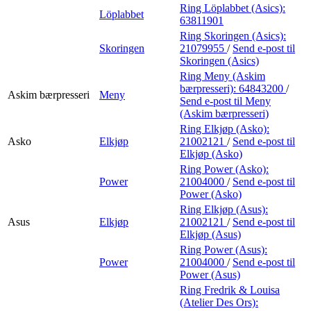
Ring Löplabbet (Asics):
Löplabbet
63811901
Ring Skoringen (Asics):
Skoringen
21079955
/
Send e-post
til
Skoringen (Asics)
Ring Meny (Askim
bærpresseri):
64843200
/
Askim bærpresseri
Meny
Send e-post
til Meny
(Askim bærpresseri)
Ring Elkjøp (Asko):
Asko
Elkjøp
21002121
/
Send e-post
til
Elkjøp (Asko)
Ring Power (Asko):
Power
21004000
/
Send e-post
til
Power (Asko)
Ring Elkjøp (Asus):
Asus
Elkjøp
21002121
/
Send e-post
til
Elkjøp (Asus)
Ring Power (Asus):
Power
21004000
/
Send e-post
til
Power (Asus)
Ring Fredrik & Louisa
(Atelier Des Ors):