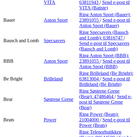
VITA
63811943
/
Send e-post
til
VITA (Batiste)
Ring Anton Sport (Bauer):
Bauer
Anton Sport
23891055
/
Send e-post
til
Anton Sport (Bauer)
Ring Specsavers (Bausch
and Lomb):
63816747
/
Bausch and Lomb
Specsavers
Send e-post
til Specsavers
(Bausch and Lomb)
Ring Anton Sport (BBB):
BBB
Anton Sport
23891055
/
Send e-post
til
Anton Sport (BBB)
Ring Brilleland (Be Bright):
Be Bright
Brilleland
63813004
/
Send e-post
til
Brilleland (Be Bright)
Ring Søstrene Grene
(Bear):
47486464
/
Send e-
Bear
Søstrene Grene
post
til Søstrene Grene
(Bear)
Ring Power (Beats):
Beats
Power
21004000
/
Send e-post
til
Power (Beats)
Ring Telenorbutikken