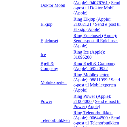
(Apple):
94076761
/
Send
Doktor Mobil
e-post
til Doktor Mobil
(Apple)
Ring Elkjøp (Apple):
Elkjøp
21002121
/
Send e-post
til
Elkjøp (Apple)
Ring Eplehuset (Apple):
Eplehuset
Send e-post
til Eplehuset
(Apple)
Ring Ice (Apple):
Ice
31095200
Kjell &
Ring Kjell & Company
Company
(Apple):
69520922
Ring Mobilexperten
(Apple):
98811999
/
Send
Mobilexperten
e-post
til Mobilexperten
(Apple)
Ring Power (Apple):
Power
21004000
/
Send e-post
til
Power (Apple)
Ring Telenorbutikken
(Apple):
90644500
/
Send
Telenorbutikken
e-post
til Telenorbutikken