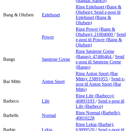
(Bandai Namco)
Ring Eplehuset (Bang &
Olufsen):
Send e-post
til
Bang & Olufsen
Eplehuset
Eplehuset (Bang &
Olufsen)
Ring Power (Bang &
Olufsen):
21004000
/
Send
Power
e-post
til Power (Bang &
Olufsen)
Ring Søstrene Grene
(Bangs):
47486464
/
Send
Bangs
Søstrene Grene
e-post
til Søstrene Grene
(Bangs)
Ring Anton Sport (Bar
Mitts):
23891055
/
Send e-
Bar Mitts
Anton Sport
post
til Anton Sport (Bar
Mitts)
Ring Life (Barbeco):
Barbeco
Life
46893193
/
Send e-post
til
Life (Barbeco)
Ring Normal (Barbells):
Barbells
Normal
40810228
Ring Lekia (Barbie):
Barbie
Lekia
63899520
/
Send e-post
til