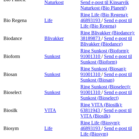
Naturkost
Send e-post
til Kinsarvik
Naturkost (Bio Planeté)
Ring Life (Bio Regena):
Bio Regena
Life
46893193
/
Send e-post
til
Life (Bio Regena)
Ring Blivakker (Biodance):
Biodance
Blivakker
38189873
/
Send e-post
til
Blivakker (Biodance)
Ring Sunkost (Bioform):
Bioform
Sunkost
91001310
/
Send e-post
til
Sunkost (Bioform)
Ring Sunkost (Biosan):
Biosan
Sunkost
91001310
/
Send e-post
til
Sunkost (Biosan)
Ring Sunkost (Bioselect):
Bioselect
Sunkost
91001310
/
Send e-post
til
Sunkost (Bioselect)
Ring VITA (Biosilk):
Biosilk
VITA
63811943
/
Send e-post
til
VITA (Biosilk)
Ring Life (Biosym):
Biosym
Life
46893193
/
Send e-post
til
Life (Biosym)