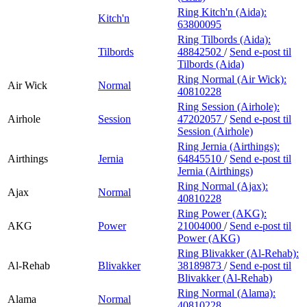
Ring Kitch'n (Aida):
Kitch'n
63800095
Ring Tilbords (Aida):
Tilbords
48842502
/
Send e-post
til
Tilbords (Aida)
Ring Normal (Air Wick):
Air Wick
Normal
40810228
Ring Session (Airhole):
Airhole
Session
47202057
/
Send e-post
til
Session (Airhole)
Ring Jernia (Airthings):
Airthings
Jernia
64845510
/
Send e-post
til
Jernia (Airthings)
Ring Normal (Ajax):
Ajax
Normal
40810228
Ring Power (AKG):
AKG
Power
21004000
/
Send e-post
til
Power (AKG)
Ring Blivakker (Al-Rehab):
Al-Rehab
Blivakker
38189873
/
Send e-post
til
Blivakker (Al-Rehab)
Ring Normal (Alama):
Alama
Normal
40810228