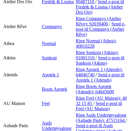
Atelier Des Ors
Fredrik & Louisa
90487110
/
Send e-post
til
Fredrik & Louisa (Atelier
Des Ors)
Ring Companys (Atelier
Rêve):
92039400
/
Send e-
Atelier Rêve
Companys
post
til Companys (Atelier
Rêve)
Ring Normal (Athea):
Athea
Normal
40810228
Ring Sunkost (Atkins):
Atkins
Sunkost
91001310
/
Send e-post
til
Sunkost (Atkins)
Ring Apotek 1 (Attends):
Attends
Apotek 1
64846740
/
Send e-post
til
Apotek 1 (Attends)
Ring Boots Apotek
Boots Apotek
(Attends):
64845600
Ring Feel (AU Maison):
40
AU Maison
Feel
32 15 81
/
Send e-post
til
Feel (AU Maison)
Ring Auds Undertøysalong
(Aubade Paris):
47515164
/
Auds
Aubade Paris
Send e-post
til Auds
Undertøysalong
Undertøysalong (Aubade