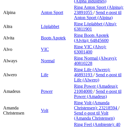
(Alpha industries)
Ring Anton Sport (Alpina):
Alpina
Anton Sport
23891055
/
Send e-post
til
Anton Sport (Alpina)
Ring Löplabbet (Altra):
Altra
Löplabbet
63811901
Ring Boots Apotek
Alvita
Boots Apotek
(Alvita):
64845600
Ring VIC (Alvo):
Alvo
VIC
63001400
Ring Normal (Always):
Always
Normal
40810228
Ring Life (Alwero):
Alwero
Life
46893193
/
Send e-post
til
Life (Alwero)
Ring Power (Amadeus):
Amadeus
Power
21004000
/
Send e-post
til
Power (Amadeus)
Ring Volt (Amanda
Amanda
Christensen):
23218594
/
Volt
Christensen
Send e-post
til Volt
(Amanda Christensen)
Ring Feel (Ambiente):
40