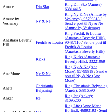
Ring Din Sko (Amuse):
Amuse
Din Sko
63814415
Ring Ny & Ne (Amuse by
Amuse by
Veslemøy):
95799818
/
Ny & Ne
Veslemøy
Send e-post
til Ny & Ne
(Amuse by Veslemøy)
Ring Fredrik & Louisa
(Anastasia Beverly Hills):
Anastasia Beverly
Fredrik & Louisa
90487110
/
Send e-post
til
Hills
Fredrik & Louisa
(Anastasia Beverly Hills)
Ring Kicks (Anastasia
Kicks
Beverly Hills):
33221069
Ring Ny & Ne (Ane
Mone):
95799818
/
Send e-
Ane Mone
Ny & Ne
post
til Ny & Ne (Ane
Mone)
Christiania
Ring Christiania Belysning
Aneta
Belysning
(Aneta):
63816590
Ring Ice (Anker):
Anker
Ice
31095200
Ring Life (Anne Marie
Börlind):
46893193
/
Send