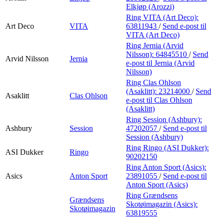
Elkjøp (Arozzi)
Ring VITA (Art Deco):
Art Deco
VITA
63811943
/
Send e-post
til
VITA (Art Deco)
Ring Jernia (Arvid
Nilsson):
64845510
/
Send
Arvid Nilsson
Jernia
e-post
til Jernia (Arvid
Nilsson)
Ring Clas Ohlson
(Asaklitt):
23214000
/
Send
Asaklitt
Clas Ohlson
e-post
til Clas Ohlson
(Asaklitt)
Ring Session (Ashbury):
Ashbury
Session
47202057
/
Send e-post
til
Session (Ashbury)
Ring Ringo (ASI Dukker):
ASI Dukker
Ringo
90202150
Ring Anton Sport (Asics):
Asics
Anton Sport
23891055
/
Send e-post
til
Anton Sport (Asics)
Ring Grændsens
Grændsens
Skotøimagazin (Asics):
Skotøimagazin
63819555