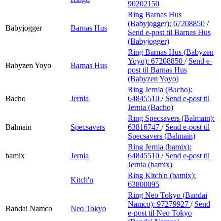
90202150
Ring Barnas Hus
(Babyjogger):
67208850
/
Babyjogger
Barnas Hus
Send e-post
til Barnas Hus
(Babyjogger)
Ring Barnas Hus (Babyzen
Yoyo):
67208850
/
Send e-
Babyzen Yoyo
Barnas Hus
post
til Barnas Hus
(Babyzen Yoyo)
Ring Jernia (Bacho):
Bacho
Jernia
64845510
/
Send e-post
til
Jernia (Bacho)
Ring Specsavers (Balmain):
Balmain
Specsavers
63816747
/
Send e-post
til
Specsavers (Balmain)
Ring Jernia (bamix):
bamix
Jernia
64845510
/
Send e-post
til
Jernia (bamix)
Ring Kitch'n (bamix):
Kitch'n
63800095
Ring Neo Tokyo (Bandai
Namco):
97279927
/
Send
Bandai Namco
Neo Tokyo
e-post
til Neo Tokyo