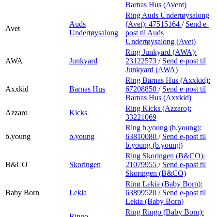
Barnas Hus (Avent)
Ring Auds Undertøysalong
Auds
(Avet):
47515164
/
Send e-
Avet
Undertøysalong
post
til Auds
Undertøysalong (Avet)
Ring Junkyard (AWA):
AWA
Junkyard
23122573
/
Send e-post
til
Junkyard (AWA)
Ring Barnas Hus (Axxkid):
Axxkid
Barnas Hus
67208850
/
Send e-post
til
Barnas Hus (Axxkid)
Ring Kicks (Azzaro):
Azzaro
Kicks
33221069
Ring b.young (b.young):
b.young
b.young
63810080
/
Send e-post
til
b.young (b.young)
Ring Skoringen (B&CO):
B&CO
Skoringen
21079955
/
Send e-post
til
Skoringen (B&CO)
Ring Lekia (Baby Born):
Baby Born
Lekia
63899520
/
Send e-post
til
Lekia (Baby Born)
Ring Ringo (Baby Born):
Ringo