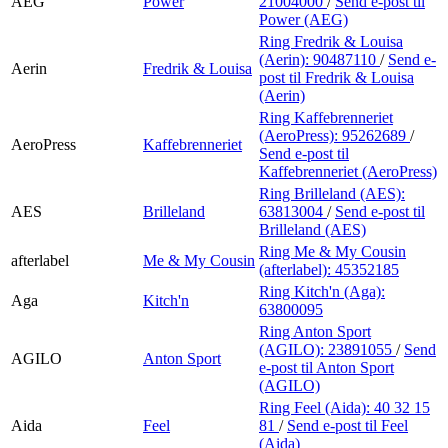
AEG
Power
21004000
/
Send e-post
til
Power (AEG)
Ring Fredrik & Louisa
(Aerin):
90487110
/
Send e-
Aerin
Fredrik & Louisa
post
til Fredrik & Louisa
(Aerin)
Ring Kaffebrenneriet
(AeroPress):
95262689
/
AeroPress
Kaffebrenneriet
Send e-post
til
Kaffebrenneriet (AeroPress)
Ring Brilleland (AES):
AES
Brilleland
63813004
/
Send e-post
til
Brilleland (AES)
Ring Me & My Cousin
afterlabel
Me & My Cousin
(afterlabel):
45352185
Ring Kitch'n (Aga):
Aga
Kitch'n
63800095
Ring Anton Sport
(AGILO):
23891055
/
Send
AGILO
Anton Sport
e-post
til Anton Sport
(AGILO)
Ring Feel (Aida):
40 32 15
Aida
Feel
81
/
Send e-post
til Feel
(Aida)