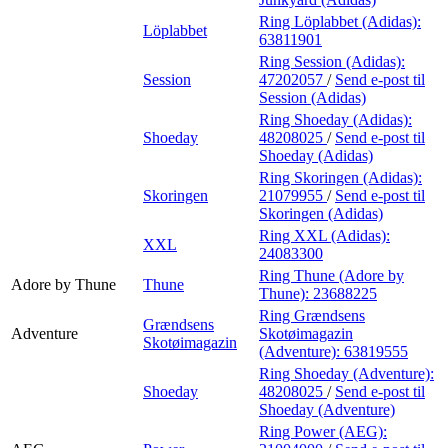
Ring Löplabbet (Adidas):
Löplabbet
63811901
Ring Session (Adidas):
Session
47202057
/
Send e-post
til
Session (Adidas)
Ring Shoeday (Adidas):
Shoeday
48208025
/
Send e-post
til
Shoeday (Adidas)
Ring Skoringen (Adidas):
Skoringen
21079955
/
Send e-post
til
Skoringen (Adidas)
Ring XXL (Adidas):
XXL
24083300
Ring Thune (Adore by
Adore by Thune
Thune
Thune):
23688225
Ring Grændsens
Grændsens
Adventure
Skotøimagazin
Skotøimagazin
(Adventure):
63819555
Ring Shoeday (Adventure):
Shoeday
48208025
/
Send e-post
til
Shoeday (Adventure)
Ring Power (AEG):