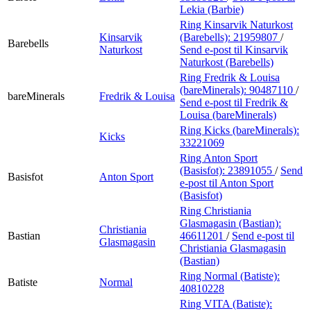
Lekia (Barbie)
Ring Kinsarvik Naturkost
Kinsarvik
(Barebells):
21959807
/
Barebells
Naturkost
Send e-post
til Kinsarvik
Naturkost (Barebells)
Ring Fredrik & Louisa
(bareMinerals):
90487110
/
bareMinerals
Fredrik & Louisa
Send e-post
til Fredrik &
Louisa (bareMinerals)
Ring Kicks (bareMinerals):
Kicks
33221069
Ring Anton Sport
(Basisfot):
23891055
/
Send
Basisfot
Anton Sport
e-post
til Anton Sport
(Basisfot)
Ring Christiania
Glasmagasin (Bastian):
Christiania
Bastian
46611201
/
Send e-post
til
Glasmagasin
Christiania Glasmagasin
(Bastian)
Ring Normal (Batiste):
Batiste
Normal
40810228
Ring VITA (Batiste):