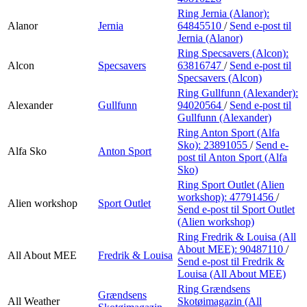
Ring Jernia (Alanor):
Alanor
Jernia
64845510
/
Send e-post
til
Jernia (Alanor)
Ring Specsavers (Alcon):
Alcon
Specsavers
63816747
/
Send e-post
til
Specsavers (Alcon)
Ring Gullfunn (Alexander):
Alexander
Gullfunn
94020564
/
Send e-post
til
Gullfunn (Alexander)
Ring Anton Sport (Alfa
Sko):
23891055
/
Send e-
Alfa Sko
Anton Sport
post
til Anton Sport (Alfa
Sko)
Ring Sport Outlet (Alien
workshop):
47791456
/
Alien workshop
Sport Outlet
Send e-post
til Sport Outlet
(Alien workshop)
Ring Fredrik & Louisa (All
About MEE):
90487110
/
All About MEE
Fredrik & Louisa
Send e-post
til Fredrik &
Louisa (All About MEE)
Ring Grændsens
Grændsens
All Weather
Skotøimagazin (All