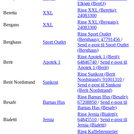
Elkjøp (BenQ)
Ring XXL (Beretta):
Beretta
XXL
24083300
Ring XXL (Bergans):
Bergans
XXL
24083300
Ring Sport Outlet
(Berghaus):
47791456
/
Berghaus
Sport Outlet
Send e-post
til Sport Outlet
(Berghaus)
Ring Apotek 1 (Berit):
Berit
Apotek 1
64846740
/
Send e-post
til
Apotek 1 (Berit)
Ring Sunkost (Berit
Nordstrand):
91001310
/
Berit Nordstrand
Sunkost
Send e-post
til Sunkost
(Berit Nordstrand)
Ring Barnas Hus (Besafe):
Besafe
Barnas Hus
67208850
/
Send e-post
til
Barnas Hus (Besafe)
Ring Jernia (Bialetti):
Bialetti
Jernia
64845510
/
Send e-post
til
Jernia (Bialetti)
Ring Kaffebrenneriet