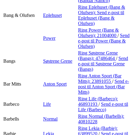
(Bandai Namco)
Ring Eplehuset (Bang &
Olufsen):
Send e-post
til
Bang & Olufsen
Eplehuset
Eplehuset (Bang &
Olufsen)
Ring Power (Bang &
Olufsen):
21004000
/
Send
Power
e-post
til Power (Bang &
Olufsen)
Ring Søstrene Grene
(Bangs):
47486464
/
Send
Bangs
Søstrene Grene
e-post
til Søstrene Grene
(Bangs)
Ring Anton Sport (Bar
Mitts):
23891055
/
Send e-
Bar Mitts
Anton Sport
post
til Anton Sport (Bar
Mitts)
Ring Life (Barbeco):
Barbeco
Life
46893193
/
Send e-post
til
Life (Barbeco)
Ring Normal (Barbells):
Barbells
Normal
40810228
Ring Lekia (Barbie):
Barbie
Lekia
63899520
/
Send e-post
til