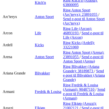
Ring Kitch'n (Arabia):
Kitch'n
63800095
Ring Anton Sport
(Arc'teryx):
23891055
/
Arc'teryx
Anton Sport
Send e-post
til Anton Sport
(Arc'teryx)
Ring Life (Arcon):
Arcon
Life
46893193
/
Send e-post
til
Life (Arcon)
Ring Kicks (Ardell):
Ardell
Kicks
33221069
Ring Anton Sport (Arena):
Arena
Anton Sport
23891055
/
Send e-post
til
Anton Sport (Arena)
Ring Blivakker (Ariana
Grande):
38189873
/
Send
Ariana Grande
Blivakker
e-post
til Blivakker (Ariana
Grande)
Ring Fredrik & Louisa
(Armani):
90487110
/
Send
Armani
Fredrik & Louisa
e-post
til Fredrik & Louisa
(Armani)
Ring Elkjøp (Arozzi):
Arozzi
Elkjøp
21002121
/
Send e-post
til