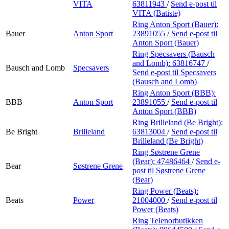
VITA
63811943
/
Send e-post
til
VITA (Batiste)
Ring Anton Sport (Bauer):
Bauer
Anton Sport
23891055
/
Send e-post
til
Anton Sport (Bauer)
Ring Specsavers (Bausch
and Lomb):
63816747
/
Bausch and Lomb
Specsavers
Send e-post
til Specsavers
(Bausch and Lomb)
Ring Anton Sport (BBB):
BBB
Anton Sport
23891055
/
Send e-post
til
Anton Sport (BBB)
Ring Brilleland (Be Bright):
Be Bright
Brilleland
63813004
/
Send e-post
til
Brilleland (Be Bright)
Ring Søstrene Grene
(Bear):
47486464
/
Send e-
Bear
Søstrene Grene
post
til Søstrene Grene
(Bear)
Ring Power (Beats):
Beats
Power
21004000
/
Send e-post
til
Power (Beats)
Ring Telenorbutikken