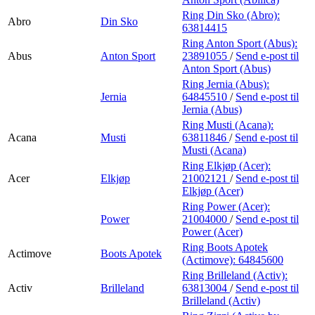
Ring Din Sko (Abro):
Abro
Din Sko
63814415
Ring Anton Sport (Abus):
Abus
Anton Sport
23891055
/
Send e-post
til
Anton Sport (Abus)
Ring Jernia (Abus):
Jernia
64845510
/
Send e-post
til
Jernia (Abus)
Ring Musti (Acana):
Acana
Musti
63811846
/
Send e-post
til
Musti (Acana)
Ring Elkjøp (Acer):
Acer
Elkjøp
21002121
/
Send e-post
til
Elkjøp (Acer)
Ring Power (Acer):
Power
21004000
/
Send e-post
til
Power (Acer)
Ring Boots Apotek
Actimove
Boots Apotek
(Actimove):
64845600
Ring Brilleland (Activ):
Activ
Brilleland
63813004
/
Send e-post
til
Brilleland (Activ)