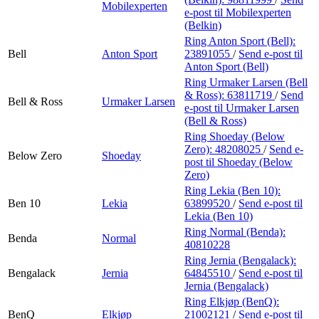
Mobilexperten
e-post
til Mobilexperten
(Belkin)
Ring Anton Sport (Bell):
Bell
Anton Sport
23891055
/
Send e-post
til
Anton Sport (Bell)
Ring Urmaker Larsen (Bell
& Ross):
63811719
/
Send
Bell & Ross
Urmaker Larsen
e-post
til Urmaker Larsen
(Bell & Ross)
Ring Shoeday (Below
Zero):
48208025
/
Send e-
Below Zero
Shoeday
post
til Shoeday (Below
Zero)
Ring Lekia (Ben 10):
Ben 10
Lekia
63899520
/
Send e-post
til
Lekia (Ben 10)
Ring Normal (Benda):
Benda
Normal
40810228
Ring Jernia (Bengalack):
Bengalack
Jernia
64845510
/
Send e-post
til
Jernia (Bengalack)
Ring Elkjøp (BenQ):
BenQ
Elkjøp
21002121
/
Send e-post
til