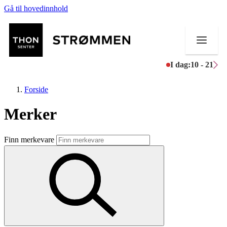
Gå til hovedinnhold
I dag:
10 - 21
Forside
Merker
Butikker
Finn merkevare
Mat og drikke
Helse
Aktiviteter
Tilbud