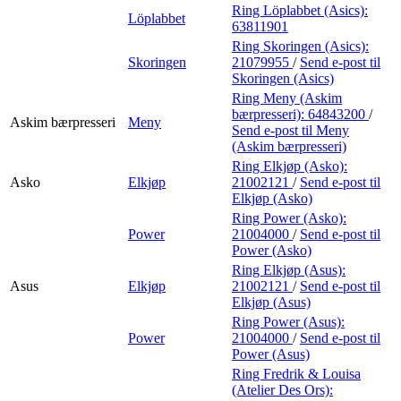
Ring Löplabbet (Asics):
Löplabbet
63811901
Ring Skoringen (Asics):
Skoringen
21079955
/
Send e-post
til
Skoringen (Asics)
Ring Meny (Askim
bærpresseri):
64843200
/
Askim bærpresseri
Meny
Send e-post
til Meny
(Askim bærpresseri)
Ring Elkjøp (Asko):
Asko
Elkjøp
21002121
/
Send e-post
til
Elkjøp (Asko)
Ring Power (Asko):
Power
21004000
/
Send e-post
til
Power (Asko)
Ring Elkjøp (Asus):
Asus
Elkjøp
21002121
/
Send e-post
til
Elkjøp (Asus)
Ring Power (Asus):
Power
21004000
/
Send e-post
til
Power (Asus)
Ring Fredrik & Louisa
(Atelier Des Ors):