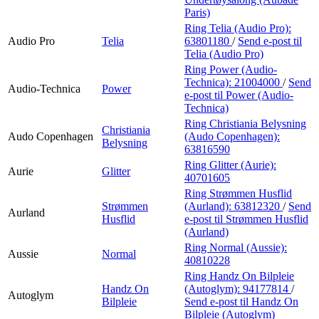
Paris)
Ring Telia (Audio Pro):
Audio Pro
Telia
63801180
/
Send e-post
til
Telia (Audio Pro)
Ring Power (Audio-
Technica):
21004000
/
Send
Audio-Technica
Power
e-post
til Power (Audio-
Technica)
Ring Christiania Belysning
Christiania
Audo Copenhagen
(Audo Copenhagen):
Belysning
63816590
Ring Glitter (Aurie):
Aurie
Glitter
40701605
Ring Strømmen Husflid
Strømmen
(Aurland):
63812320
/
Send
Aurland
Husflid
e-post
til Strømmen Husflid
(Aurland)
Ring Normal (Aussie):
Aussie
Normal
40810228
Ring Handz On Bilpleie
Handz On
(Autoglym):
94177814
/
Autoglym
Bilpleie
Send e-post
til Handz On
Bilpleie (Autoglym)