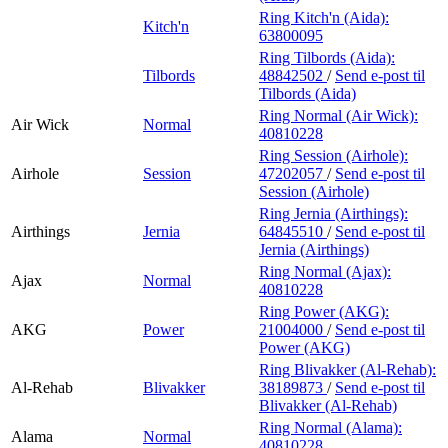
Ring Kitch'n (Aida):
Kitch'n
63800095
Ring Tilbords (Aida):
Tilbords
48842502
/
Send e-post
til
Tilbords (Aida)
Ring Normal (Air Wick):
Air Wick
Normal
40810228
Ring Session (Airhole):
Airhole
Session
47202057
/
Send e-post
til
Session (Airhole)
Ring Jernia (Airthings):
Airthings
Jernia
64845510
/
Send e-post
til
Jernia (Airthings)
Ring Normal (Ajax):
Ajax
Normal
40810228
Ring Power (AKG):
AKG
Power
21004000
/
Send e-post
til
Power (AKG)
Ring Blivakker (Al-Rehab):
Al-Rehab
Blivakker
38189873
/
Send e-post
til
Blivakker (Al-Rehab)
Ring Normal (Alama):
Alama
Normal
40810228