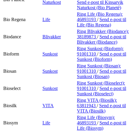
Naturkost
Send e-post
til Kinsarvik
Naturkost (Bio Planeté)
Ring Life (Bio Regena):
Bio Regena
Life
46893193
/
Send e-post
til
Life (Bio Regena)
Ring Blivakker (Biodance):
Biodance
Blivakker
38189873
/
Send e-post
til
Blivakker (Biodance)
Ring Sunkost (Bioform):
Bioform
Sunkost
91001310
/
Send e-post
til
Sunkost (Bioform)
Ring Sunkost (Biosan):
Biosan
Sunkost
91001310
/
Send e-post
til
Sunkost (Biosan)
Ring Sunkost (Bioselect):
Bioselect
Sunkost
91001310
/
Send e-post
til
Sunkost (Bioselect)
Ring VITA (Biosilk):
Biosilk
VITA
63811943
/
Send e-post
til
VITA (Biosilk)
Ring Life (Biosym):
Biosym
Life
46893193
/
Send e-post
til
Life (Biosym)