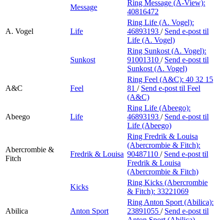
Ring Message (A-View):
Message
40816472
Ring Life (A. Vogel):
A. Vogel
Life
46893193
/
Send e-post
til
Life (A. Vogel)
Ring Sunkost (A. Vogel):
Sunkost
91001310
/
Send e-post
til
Sunkost (A. Vogel)
Ring Feel (A&C):
40 32 15
A&C
Feel
81
/
Send e-post
til Feel
(A&C)
Ring Life (Abeego):
Abeego
Life
46893193
/
Send e-post
til
Life (Abeego)
Ring Fredrik & Louisa
(Abercrombie & Fitch):
Abercrombie &
Fredrik & Louisa
90487110
/
Send e-post
til
Fitch
Fredrik & Louisa
(Abercrombie & Fitch)
Ring Kicks (Abercrombie
Kicks
& Fitch):
33221069
Ring Anton Sport (Abilica):
Abilica
Anton Sport
23891055
/
Send e-post
til
Anton Sport (Abilica)