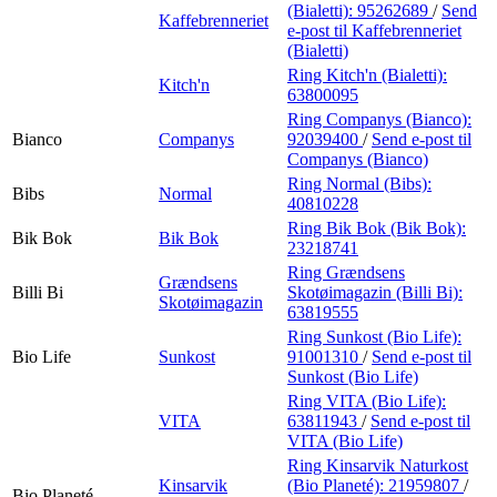
(Bialetti):
95262689
/
Send
Kaffebrenneriet
e-post
til Kaffebrenneriet
(Bialetti)
Ring Kitch'n (Bialetti):
Kitch'n
63800095
Ring Companys (Bianco):
Bianco
Companys
92039400
/
Send e-post
til
Companys (Bianco)
Ring Normal (Bibs):
Bibs
Normal
40810228
Ring Bik Bok (Bik Bok):
Bik Bok
Bik Bok
23218741
Ring Grændsens
Grændsens
Billi Bi
Skotøimagazin (Billi Bi):
Skotøimagazin
63819555
Ring Sunkost (Bio Life):
Bio Life
Sunkost
91001310
/
Send e-post
til
Sunkost (Bio Life)
Ring VITA (Bio Life):
VITA
63811943
/
Send e-post
til
VITA (Bio Life)
Ring Kinsarvik Naturkost
Kinsarvik
(Bio Planeté):
21959807
/
Bio Planeté