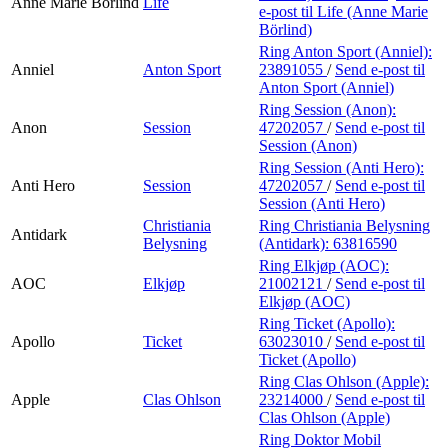
Anne Marie Börlind
Life
e-post
til Life (Anne Marie
Börlind)
Ring Anton Sport (Anniel):
Anniel
Anton Sport
23891055
/
Send e-post
til
Anton Sport (Anniel)
Ring Session (Anon):
Anon
Session
47202057
/
Send e-post
til
Session (Anon)
Ring Session (Anti Hero):
Anti Hero
Session
47202057
/
Send e-post
til
Session (Anti Hero)
Christiania
Ring Christiania Belysning
Antidark
Belysning
(Antidark):
63816590
Ring Elkjøp (AOC):
AOC
Elkjøp
21002121
/
Send e-post
til
Elkjøp (AOC)
Ring Ticket (Apollo):
Apollo
Ticket
63023010
/
Send e-post
til
Ticket (Apollo)
Ring Clas Ohlson (Apple):
Apple
Clas Ohlson
23214000
/
Send e-post
til
Clas Ohlson (Apple)
Ring Doktor Mobil