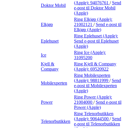
(Apple):
94076761
/
Send
Doktor Mobil
e-post
til Doktor Mobil
(Apple)
Ring Elkjøp (Apple):
Elkjøp
21002121
/
Send e-post
til
Elkjøp (Apple)
Ring Eplehuset (Apple):
Eplehuset
Send e-post
til Eplehuset
(Apple)
Ring Ice (Apple):
Ice
31095200
Kjell &
Ring Kjell & Company
Company
(Apple):
69520922
Ring Mobilexperten
(Apple):
98811999
/
Send
Mobilexperten
e-post
til Mobilexperten
(Apple)
Ring Power (Apple):
Power
21004000
/
Send e-post
til
Power (Apple)
Ring Telenorbutikken
(Apple):
90644500
/
Send
Telenorbutikken
e-post
til Telenorbutikken