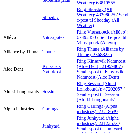
Skotøimagazin
Weather):
63819555
Ring Shoeday (All
Weather):
48208025
/
Send
Shoeday
e-post
til Shoeday (All
Weather)
Ring Vitusapotek (Allévo):
Allévo
Vitusapotek
67492350
/
Send e-post
til
Vitusapotek (Allévo)
Ring Thune (Alliance by
Alliance by Thune
Thune
Thune):
23688225
Ring Kinsarvik Naturkost
Kinsarvik
(Aloe Dent):
21959807
/
Aloe Dent
Naturkost
Send e-post
til Kinsarvik
Naturkost (Aloe Dent)
Ring Session (Aloiki
Longboards):
47202057
/
Aloiki Longboards
Session
Send e-post
til Session
(Aloiki Longboards)
Ring Carlings (Alpha
Alpha industries
Carlings
industries):
23218639
Ring Junkyard (Alpha
industries):
23122573
/
Junkyard
Send e-post
til Junkyard