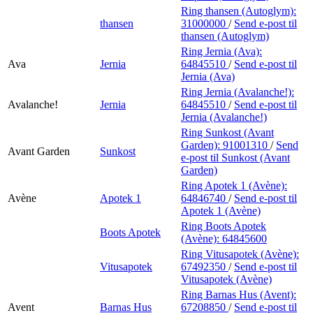
Ring thansen (Autoglym):
thansen
31000000
/
Send e-post
til
thansen (Autoglym)
Ring Jernia (Ava):
Ava
Jernia
64845510
/
Send e-post
til
Jernia (Ava)
Ring Jernia (Avalanche!):
Avalanche!
Jernia
64845510
/
Send e-post
til
Jernia (Avalanche!)
Ring Sunkost (Avant
Garden):
91001310
/
Send
Avant Garden
Sunkost
e-post
til Sunkost (Avant
Garden)
Ring Apotek 1 (Avène):
Avène
Apotek 1
64846740
/
Send e-post
til
Apotek 1 (Avène)
Ring Boots Apotek
Boots Apotek
(Avène):
64845600
Ring Vitusapotek (Avène):
Vitusapotek
67492350
/
Send e-post
til
Vitusapotek (Avène)
Ring Barnas Hus (Avent):
Avent
Barnas Hus
67208850
/
Send e-post
til