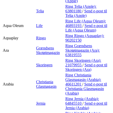
(Apple)
Ring Telia (Apple):
Telia
63801180
/
Send e-post
til
Telia (Apple)
Ring Life (Aqua Oleum):
Aqua Oleum
Life
46893193
/
Send e-post
til
Life (Aqua Oleum)
Ring Ringo (Aquaplay):
Aquaplay
Ringo
90202150
Ring Grændsens
Grændsens
Ara
Skotøimagazin (Ara):
Skotøimagazin
63819555
Ring Skoringen (Ara):
Skoringen
21079955
/
Send e-post
til
Skoringen (Ara)
Ring Christiania
Glasmagasin (Arabia):
Christiania
Arabia
46611201
/
Send e-post
til
Glasmagasin
Christiania Glasmagasin
(Arabia)
Ring Jernia (Arabia):
Jernia
64845510
/
Send e-post
til
Jernia (Arabia)