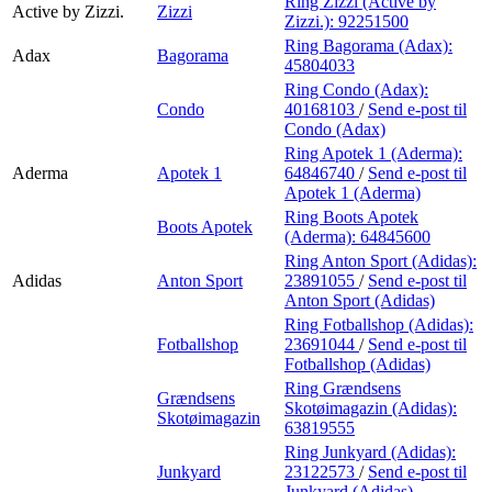
Ring Zizzi (Active by
Active by Zizzi.
Zizzi
Zizzi.):
92251500
Ring Bagorama (Adax):
Adax
Bagorama
45804033
Ring Condo (Adax):
Condo
40168103
/
Send e-post
til
Condo (Adax)
Ring Apotek 1 (Aderma):
Aderma
Apotek 1
64846740
/
Send e-post
til
Apotek 1 (Aderma)
Ring Boots Apotek
Boots Apotek
(Aderma):
64845600
Ring Anton Sport (Adidas):
Adidas
Anton Sport
23891055
/
Send e-post
til
Anton Sport (Adidas)
Ring Fotballshop (Adidas):
Fotballshop
23691044
/
Send e-post
til
Fotballshop (Adidas)
Ring Grændsens
Grændsens
Skotøimagazin (Adidas):
Skotøimagazin
63819555
Ring Junkyard (Adidas):
Junkyard
23122573
/
Send e-post
til
Junkyard (Adidas)