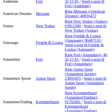
Ambiente
Feel
32 15 81
/
Send e-post
til
Feel (Ambiente)
Ring Message (American
American Dreams
Message
Dreams):
40816472
Ring New Yorker (Amisu):
Amisu
New Yorker
63812300
/
Send e-post
til
New Yorker (Amisu)
Ring Fredrik & Louisa
(Amouage):
90487110
/
Amouage
Fredrik & Louisa
Send e-post
til Fredrik &
Louisa (Amouage)
Ring Feel (Amundsen):
40
Amundsen
Feel
32 15 81
/
Send e-post
til
Feel (Amundsen)
Ring Anton Sport
(Amundsen Sports):
Amundsen Sports
Anton Sport
23891055
/
Send e-post
til
Anton Sport (Amundsen
Sports)
Ring Kremmerhuset
(AmundsenTrading):
AmundsenTrading
Kremmerhuset
91702661
/
Send e-post
til
Kremmerhuset
(AmundsenTrading)