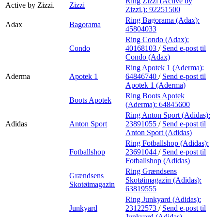
Ring Zizzi (Active by
Active by Zizzi.
Zizzi
Zizzi.):
92251500
Ring Bagorama (Adax):
Adax
Bagorama
45804033
Ring Condo (Adax):
Condo
40168103
/
Send e-post
til
Condo (Adax)
Ring Apotek 1 (Aderma):
Aderma
Apotek 1
64846740
/
Send e-post
til
Apotek 1 (Aderma)
Ring Boots Apotek
Boots Apotek
(Aderma):
64845600
Ring Anton Sport (Adidas):
Adidas
Anton Sport
23891055
/
Send e-post
til
Anton Sport (Adidas)
Ring Fotballshop (Adidas):
Fotballshop
23691044
/
Send e-post
til
Fotballshop (Adidas)
Ring Grændsens
Grændsens
Skotøimagazin (Adidas):
Skotøimagazin
63819555
Ring Junkyard (Adidas):
Junkyard
23122573
/
Send e-post
til
Junkyard (Adidas)