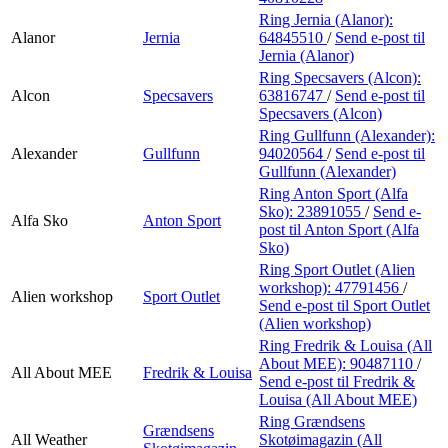
Ring Jernia (Alanor):
Alanor
Jernia
64845510
/
Send e-post
til
Jernia (Alanor)
Ring Specsavers (Alcon):
Alcon
Specsavers
63816747
/
Send e-post
til
Specsavers (Alcon)
Ring Gullfunn (Alexander):
Alexander
Gullfunn
94020564
/
Send e-post
til
Gullfunn (Alexander)
Ring Anton Sport (Alfa
Sko):
23891055
/
Send e-
Alfa Sko
Anton Sport
post
til Anton Sport (Alfa
Sko)
Ring Sport Outlet (Alien
workshop):
47791456
/
Alien workshop
Sport Outlet
Send e-post
til Sport Outlet
(Alien workshop)
Ring Fredrik & Louisa (All
About MEE):
90487110
/
All About MEE
Fredrik & Louisa
Send e-post
til Fredrik &
Louisa (All About MEE)
Ring Grændsens
Grændsens
All Weather
Skotøimagazin (All