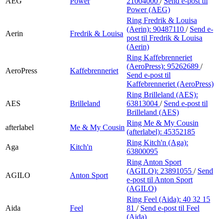
AEG
Power
21004000
/
Send e-post
til
Power (AEG)
Ring Fredrik & Louisa
(Aerin):
90487110
/
Send e-
Aerin
Fredrik & Louisa
post
til Fredrik & Louisa
(Aerin)
Ring Kaffebrenneriet
(AeroPress):
95262689
/
AeroPress
Kaffebrenneriet
Send e-post
til
Kaffebrenneriet (AeroPress)
Ring Brilleland (AES):
AES
Brilleland
63813004
/
Send e-post
til
Brilleland (AES)
Ring Me & My Cousin
afterlabel
Me & My Cousin
(afterlabel):
45352185
Ring Kitch'n (Aga):
Aga
Kitch'n
63800095
Ring Anton Sport
(AGILO):
23891055
/
Send
AGILO
Anton Sport
e-post
til Anton Sport
(AGILO)
Ring Feel (Aida):
40 32 15
Aida
Feel
81
/
Send e-post
til Feel
(Aida)