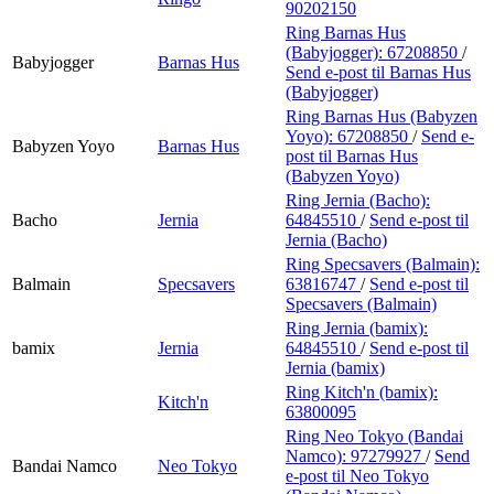
90202150
Ring Barnas Hus
(Babyjogger):
67208850
/
Babyjogger
Barnas Hus
Send e-post
til Barnas Hus
(Babyjogger)
Ring Barnas Hus (Babyzen
Yoyo):
67208850
/
Send e-
Babyzen Yoyo
Barnas Hus
post
til Barnas Hus
(Babyzen Yoyo)
Ring Jernia (Bacho):
Bacho
Jernia
64845510
/
Send e-post
til
Jernia (Bacho)
Ring Specsavers (Balmain):
Balmain
Specsavers
63816747
/
Send e-post
til
Specsavers (Balmain)
Ring Jernia (bamix):
bamix
Jernia
64845510
/
Send e-post
til
Jernia (bamix)
Ring Kitch'n (bamix):
Kitch'n
63800095
Ring Neo Tokyo (Bandai
Namco):
97279927
/
Send
Bandai Namco
Neo Tokyo
e-post
til Neo Tokyo