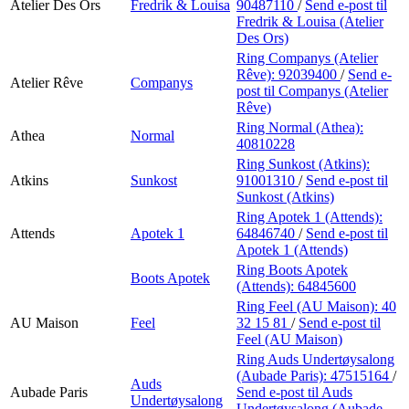
Atelier Des Ors
Fredrik & Louisa
90487110
/
Send e-post
til
Fredrik & Louisa (Atelier
Des Ors)
Ring Companys (Atelier
Rêve):
92039400
/
Send e-
Atelier Rêve
Companys
post
til Companys (Atelier
Rêve)
Ring Normal (Athea):
Athea
Normal
40810228
Ring Sunkost (Atkins):
Atkins
Sunkost
91001310
/
Send e-post
til
Sunkost (Atkins)
Ring Apotek 1 (Attends):
Attends
Apotek 1
64846740
/
Send e-post
til
Apotek 1 (Attends)
Ring Boots Apotek
Boots Apotek
(Attends):
64845600
Ring Feel (AU Maison):
40
AU Maison
Feel
32 15 81
/
Send e-post
til
Feel (AU Maison)
Ring Auds Undertøysalong
(Aubade Paris):
47515164
/
Auds
Aubade Paris
Send e-post
til Auds
Undertøysalong
Undertøysalong (Aubade