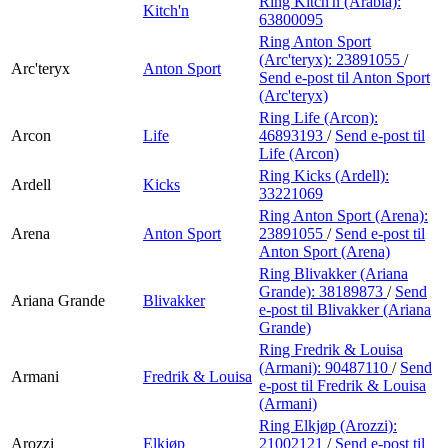
Ring Kitch'n (Arabia):
Kitch'n
63800095
Ring Anton Sport
(Arc'teryx):
23891055
/
Arc'teryx
Anton Sport
Send e-post
til Anton Sport
(Arc'teryx)
Ring Life (Arcon):
Arcon
Life
46893193
/
Send e-post
til
Life (Arcon)
Ring Kicks (Ardell):
Ardell
Kicks
33221069
Ring Anton Sport (Arena):
Arena
Anton Sport
23891055
/
Send e-post
til
Anton Sport (Arena)
Ring Blivakker (Ariana
Grande):
38189873
/
Send
Ariana Grande
Blivakker
e-post
til Blivakker (Ariana
Grande)
Ring Fredrik & Louisa
(Armani):
90487110
/
Send
Armani
Fredrik & Louisa
e-post
til Fredrik & Louisa
(Armani)
Ring Elkjøp (Arozzi):
Arozzi
Elkjøp
21002121
/
Send e-post
til