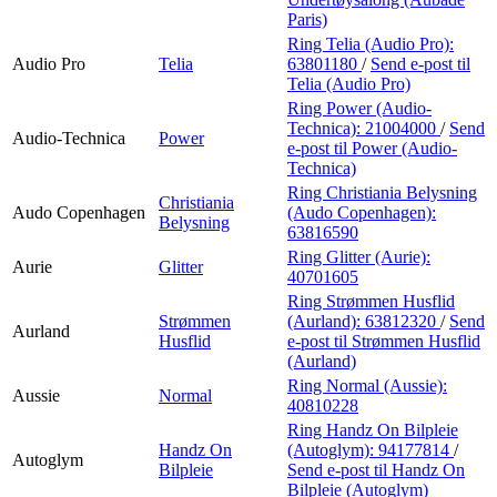
Paris)
Ring Telia (Audio Pro):
Audio Pro
Telia
63801180
/
Send e-post
til
Telia (Audio Pro)
Ring Power (Audio-
Technica):
21004000
/
Send
Audio-Technica
Power
e-post
til Power (Audio-
Technica)
Ring Christiania Belysning
Christiania
Audo Copenhagen
(Audo Copenhagen):
Belysning
63816590
Ring Glitter (Aurie):
Aurie
Glitter
40701605
Ring Strømmen Husflid
Strømmen
(Aurland):
63812320
/
Send
Aurland
Husflid
e-post
til Strømmen Husflid
(Aurland)
Ring Normal (Aussie):
Aussie
Normal
40810228
Ring Handz On Bilpleie
Handz On
(Autoglym):
94177814
/
Autoglym
Bilpleie
Send e-post
til Handz On
Bilpleie (Autoglym)