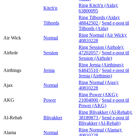
Ring Kitch'n (Aida):
Kitch'n
63800095
Ring Tilbords (Aida):
Tilbords
48842502
/
Send e-post
til
Tilbords (Aida)
Ring Normal (Air Wick):
Air Wick
Normal
40810228
Ring Session (Airhole):
Airhole
Session
47202057
/
Send e-post
til
Session (Airhole)
Ring Jernia (Airthings):
Airthings
Jernia
64845510
/
Send e-post
til
Jernia (Airthings)
Ring Normal (Ajax):
Ajax
Normal
40810228
Ring Power (AKG):
AKG
Power
21004000
/
Send e-post
til
Power (AKG)
Ring Blivakker (Al-Rehab):
Al-Rehab
Blivakker
38189873
/
Send e-post
til
Blivakker (Al-Rehab)
Ring Normal (Alama):
Alama
Normal
40810228