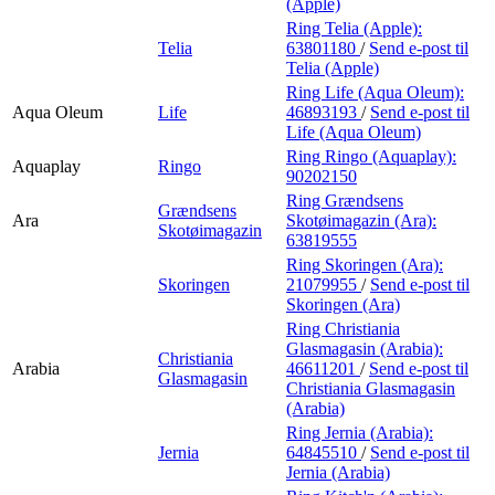
(Apple)
Ring Telia (Apple):
Telia
63801180
/
Send e-post
til
Telia (Apple)
Ring Life (Aqua Oleum):
Aqua Oleum
Life
46893193
/
Send e-post
til
Life (Aqua Oleum)
Ring Ringo (Aquaplay):
Aquaplay
Ringo
90202150
Ring Grændsens
Grændsens
Ara
Skotøimagazin (Ara):
Skotøimagazin
63819555
Ring Skoringen (Ara):
Skoringen
21079955
/
Send e-post
til
Skoringen (Ara)
Ring Christiania
Glasmagasin (Arabia):
Christiania
Arabia
46611201
/
Send e-post
til
Glasmagasin
Christiania Glasmagasin
(Arabia)
Ring Jernia (Arabia):
Jernia
64845510
/
Send e-post
til
Jernia (Arabia)