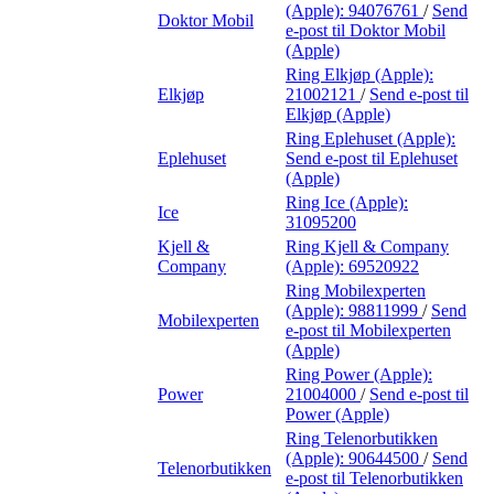
(Apple):
94076761
/
Send
Doktor Mobil
e-post
til Doktor Mobil
(Apple)
Ring Elkjøp (Apple):
Elkjøp
21002121
/
Send e-post
til
Elkjøp (Apple)
Ring Eplehuset (Apple):
Eplehuset
Send e-post
til Eplehuset
(Apple)
Ring Ice (Apple):
Ice
31095200
Kjell &
Ring Kjell & Company
Company
(Apple):
69520922
Ring Mobilexperten
(Apple):
98811999
/
Send
Mobilexperten
e-post
til Mobilexperten
(Apple)
Ring Power (Apple):
Power
21004000
/
Send e-post
til
Power (Apple)
Ring Telenorbutikken
(Apple):
90644500
/
Send
Telenorbutikken
e-post
til Telenorbutikken