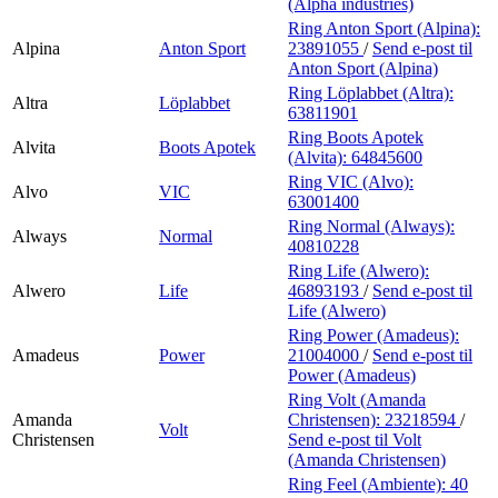
(Alpha industries)
Ring Anton Sport (Alpina):
Alpina
Anton Sport
23891055
/
Send e-post
til
Anton Sport (Alpina)
Ring Löplabbet (Altra):
Altra
Löplabbet
63811901
Ring Boots Apotek
Alvita
Boots Apotek
(Alvita):
64845600
Ring VIC (Alvo):
Alvo
VIC
63001400
Ring Normal (Always):
Always
Normal
40810228
Ring Life (Alwero):
Alwero
Life
46893193
/
Send e-post
til
Life (Alwero)
Ring Power (Amadeus):
Amadeus
Power
21004000
/
Send e-post
til
Power (Amadeus)
Ring Volt (Amanda
Amanda
Christensen):
23218594
/
Volt
Christensen
Send e-post
til Volt
(Amanda Christensen)
Ring Feel (Ambiente):
40