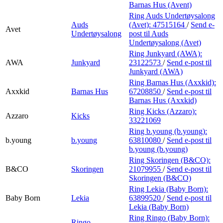
Barnas Hus (Avent)
Ring Auds Undertøysalong
Auds
(Avet):
47515164
/
Send e-
Avet
Undertøysalong
post
til Auds
Undertøysalong (Avet)
Ring Junkyard (AWA):
AWA
Junkyard
23122573
/
Send e-post
til
Junkyard (AWA)
Ring Barnas Hus (Axxkid):
Axxkid
Barnas Hus
67208850
/
Send e-post
til
Barnas Hus (Axxkid)
Ring Kicks (Azzaro):
Azzaro
Kicks
33221069
Ring b.young (b.young):
b.young
b.young
63810080
/
Send e-post
til
b.young (b.young)
Ring Skoringen (B&CO):
B&CO
Skoringen
21079955
/
Send e-post
til
Skoringen (B&CO)
Ring Lekia (Baby Born):
Baby Born
Lekia
63899520
/
Send e-post
til
Lekia (Baby Born)
Ring Ringo (Baby Born):
Ringo