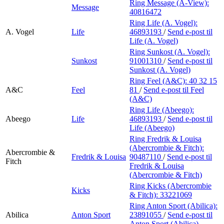
Ring Message (A-View):
Message
40816472
Ring Life (A. Vogel):
A. Vogel
Life
46893193
/
Send e-post
til
Life (A. Vogel)
Ring Sunkost (A. Vogel):
Sunkost
91001310
/
Send e-post
til
Sunkost (A. Vogel)
Ring Feel (A&C):
40 32 15
A&C
Feel
81
/
Send e-post
til Feel
(A&C)
Ring Life (Abeego):
Abeego
Life
46893193
/
Send e-post
til
Life (Abeego)
Ring Fredrik & Louisa
(Abercrombie & Fitch):
Abercrombie &
Fredrik & Louisa
90487110
/
Send e-post
til
Fitch
Fredrik & Louisa
(Abercrombie & Fitch)
Ring Kicks (Abercrombie
Kicks
& Fitch):
33221069
Ring Anton Sport (Abilica):
Abilica
Anton Sport
23891055
/
Send e-post
til
Anton Sport (Abilica)