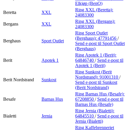
Elkjøp (BenQ)
Ring XXL (Beretta):
Beretta
XXL
24083300
Ring XXL (Bergans):
Bergans
XXL
24083300
Ring Sport Outlet
(Berghaus):
47791456
/
Berghaus
Sport Outlet
Send e-post
til Sport Outlet
(Berghaus)
Ring Apotek 1 (Berit):
Berit
Apotek 1
64846740
/
Send e-post
til
Apotek 1 (Berit)
Ring Sunkost (Berit
Nordstrand):
91001310
/
Berit Nordstrand
Sunkost
Send e-post
til Sunkost
(Berit Nordstrand)
Ring Barnas Hus (Besafe):
Besafe
Barnas Hus
67208850
/
Send e-post
til
Barnas Hus (Besafe)
Ring Jernia (Bialetti):
Bialetti
Jernia
64845510
/
Send e-post
til
Jernia (Bialetti)
Ring Kaffebrenneriet