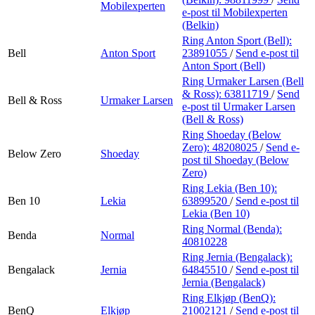
Mobilexperten
e-post
til Mobilexperten
(Belkin)
Ring Anton Sport (Bell):
Bell
Anton Sport
23891055
/
Send e-post
til
Anton Sport (Bell)
Ring Urmaker Larsen (Bell
& Ross):
63811719
/
Send
Bell & Ross
Urmaker Larsen
e-post
til Urmaker Larsen
(Bell & Ross)
Ring Shoeday (Below
Zero):
48208025
/
Send e-
Below Zero
Shoeday
post
til Shoeday (Below
Zero)
Ring Lekia (Ben 10):
Ben 10
Lekia
63899520
/
Send e-post
til
Lekia (Ben 10)
Ring Normal (Benda):
Benda
Normal
40810228
Ring Jernia (Bengalack):
Bengalack
Jernia
64845510
/
Send e-post
til
Jernia (Bengalack)
Ring Elkjøp (BenQ):
BenQ
Elkjøp
21002121
/
Send e-post
til