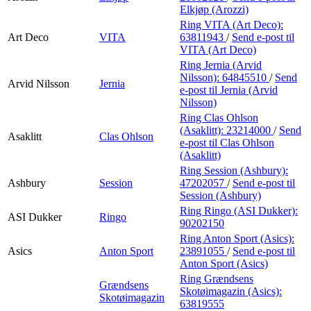
Elkjøp (Arozzi)
Ring VITA (Art Deco):
Art Deco
VITA
63811943
/
Send e-post
til
VITA (Art Deco)
Ring Jernia (Arvid
Nilsson):
64845510
/
Send
Arvid Nilsson
Jernia
e-post
til Jernia (Arvid
Nilsson)
Ring Clas Ohlson
(Asaklitt):
23214000
/
Send
Asaklitt
Clas Ohlson
e-post
til Clas Ohlson
(Asaklitt)
Ring Session (Ashbury):
Ashbury
Session
47202057
/
Send e-post
til
Session (Ashbury)
Ring Ringo (ASI Dukker):
ASI Dukker
Ringo
90202150
Ring Anton Sport (Asics):
Asics
Anton Sport
23891055
/
Send e-post
til
Anton Sport (Asics)
Ring Grændsens
Grændsens
Skotøimagazin (Asics):
Skotøimagazin
63819555