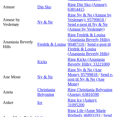
Ring Din Sko (Amuse):
Amuse
Din Sko
63814415
Ring Ny & Ne (Amuse by
Amuse by
Veslemøy):
95799818
/
Ny & Ne
Veslemøy
Send e-post
til Ny & Ne
(Amuse by Veslemøy)
Ring Fredrik & Louisa
(Anastasia Beverly Hills):
Anastasia Beverly
Fredrik & Louisa
90487110
/
Send e-post
til
Hills
Fredrik & Louisa
(Anastasia Beverly Hills)
Ring Kicks (Anastasia
Kicks
Beverly Hills):
33221069
Ring Ny & Ne (Ane
Mone):
95799818
/
Send e-
Ane Mone
Ny & Ne
post
til Ny & Ne (Ane
Mone)
Christiania
Ring Christiania Belysning
Aneta
Belysning
(Aneta):
63816590
Ring Ice (Anker):
Anker
Ice
31095200
Ring Life (Anne Marie
Börlind):
46893193
/
Send