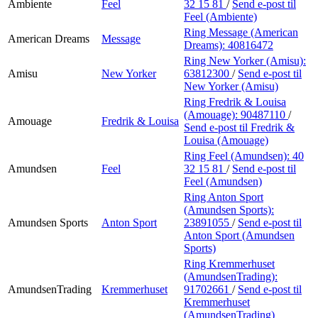
Ambiente
Feel
32 15 81
/
Send e-post
til
Feel (Ambiente)
Ring Message (American
American Dreams
Message
Dreams):
40816472
Ring New Yorker (Amisu):
Amisu
New Yorker
63812300
/
Send e-post
til
New Yorker (Amisu)
Ring Fredrik & Louisa
(Amouage):
90487110
/
Amouage
Fredrik & Louisa
Send e-post
til Fredrik &
Louisa (Amouage)
Ring Feel (Amundsen):
40
Amundsen
Feel
32 15 81
/
Send e-post
til
Feel (Amundsen)
Ring Anton Sport
(Amundsen Sports):
Amundsen Sports
Anton Sport
23891055
/
Send e-post
til
Anton Sport (Amundsen
Sports)
Ring Kremmerhuset
(AmundsenTrading):
AmundsenTrading
Kremmerhuset
91702661
/
Send e-post
til
Kremmerhuset
(AmundsenTrading)