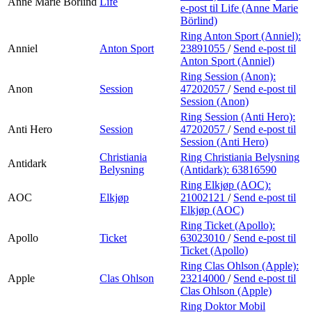
Anne Marie Börlind
Life
e-post
til Life (Anne Marie
Börlind)
Ring Anton Sport (Anniel):
Anniel
Anton Sport
23891055
/
Send e-post
til
Anton Sport (Anniel)
Ring Session (Anon):
Anon
Session
47202057
/
Send e-post
til
Session (Anon)
Ring Session (Anti Hero):
Anti Hero
Session
47202057
/
Send e-post
til
Session (Anti Hero)
Christiania
Ring Christiania Belysning
Antidark
Belysning
(Antidark):
63816590
Ring Elkjøp (AOC):
AOC
Elkjøp
21002121
/
Send e-post
til
Elkjøp (AOC)
Ring Ticket (Apollo):
Apollo
Ticket
63023010
/
Send e-post
til
Ticket (Apollo)
Ring Clas Ohlson (Apple):
Apple
Clas Ohlson
23214000
/
Send e-post
til
Clas Ohlson (Apple)
Ring Doktor Mobil