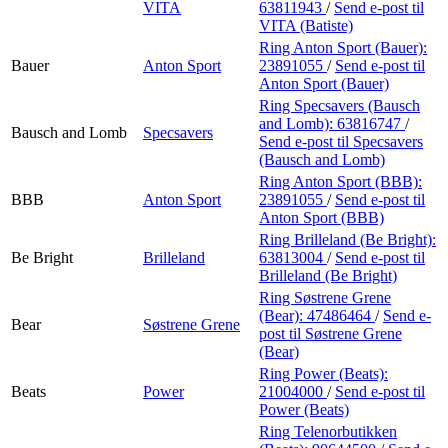
VITA
63811943
/
Send e-post
til
VITA (Batiste)
Ring Anton Sport (Bauer):
Bauer
Anton Sport
23891055
/
Send e-post
til
Anton Sport (Bauer)
Ring Specsavers (Bausch
and Lomb):
63816747
/
Bausch and Lomb
Specsavers
Send e-post
til Specsavers
(Bausch and Lomb)
Ring Anton Sport (BBB):
BBB
Anton Sport
23891055
/
Send e-post
til
Anton Sport (BBB)
Ring Brilleland (Be Bright):
Be Bright
Brilleland
63813004
/
Send e-post
til
Brilleland (Be Bright)
Ring Søstrene Grene
(Bear):
47486464
/
Send e-
Bear
Søstrene Grene
post
til Søstrene Grene
(Bear)
Ring Power (Beats):
Beats
Power
21004000
/
Send e-post
til
Power (Beats)
Ring Telenorbutikken