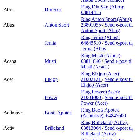
Ring Din Sko (Abro):
Abro
Din Sko
63814415
Ring Anton Sport (Abus):
Abus
Anton Sport
23891055
/
Send e-post
til
Anton Sport (Abus)
Ring Jernia (Abus):
Jernia
64845510
/
Send e-post
til
Jernia (Abus)
Ring Musti (Acana):
Acana
Musti
63811846
/
Send e-post
til
Musti (Acana)
Ring Elkjøp (Acer):
Acer
Elkjøp
21002121
/
Send e-post
til
Elkjøp (Acer)
Ring Power (Acer):
Power
21004000
/
Send e-post
til
Power (Acer)
Ring Boots Apotek
Actimove
Boots Apotek
(Actimove):
64845600
Ring Brilleland (Activ):
Activ
Brilleland
63813004
/
Send e-post
til
Brilleland (Activ)