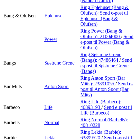
(Bandai Namco)
Ring Eplehuset (Bang &
Olufsen):
Send e-post
til
Bang & Olufsen
Eplehuset
Eplehuset (Bang &
Olufsen)
Ring Power (Bang &
Olufsen):
21004000
/
Send
Power
e-post
til Power (Bang &
Olufsen)
Ring Søstrene Grene
(Bangs):
47486464
/
Send
Bangs
Søstrene Grene
e-post
til Søstrene Grene
(Bangs)
Ring Anton Sport (Bar
Mitts):
23891055
/
Send e-
Bar Mitts
Anton Sport
post
til Anton Sport (Bar
Mitts)
Ring Life (Barbeco):
Barbeco
Life
46893193
/
Send e-post
til
Life (Barbeco)
Ring Normal (Barbells):
Barbells
Normal
40810228
Ring Lekia (Barbie):
Barbie
Lekia
63899520
/
Send e-post
til