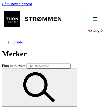
Gå til hovedinnhold
Stengt
Forside
Merker
Butikker
Finn merkevare
Mat og drikke
Helse
Aktiviteter
Tilbud