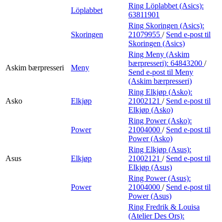
Ring Löplabbet (Asics):
Löplabbet
63811901
Ring Skoringen (Asics):
Skoringen
21079955
/
Send e-post
til
Skoringen (Asics)
Ring Meny (Askim
bærpresseri):
64843200
/
Askim bærpresseri
Meny
Send e-post
til Meny
(Askim bærpresseri)
Ring Elkjøp (Asko):
Asko
Elkjøp
21002121
/
Send e-post
til
Elkjøp (Asko)
Ring Power (Asko):
Power
21004000
/
Send e-post
til
Power (Asko)
Ring Elkjøp (Asus):
Asus
Elkjøp
21002121
/
Send e-post
til
Elkjøp (Asus)
Ring Power (Asus):
Power
21004000
/
Send e-post
til
Power (Asus)
Ring Fredrik & Louisa
(Atelier Des Ors):