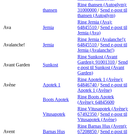
Ring thansen (Autoglym):
thansen
31000000
/
Send e-post
til
thansen (Autoglym)
Ring Jernia (Ava):
Ava
Jernia
64845510
/
Send e-post
til
Jernia (Ava)
Ring Jernia (Avalanche!):
Avalanche!
Jernia
64845510
/
Send e-post
til
Jernia (Avalanche!)
Ring Sunkost (Avant
Garden):
91001310
/
Send
Avant Garden
Sunkost
e-post
til Sunkost (Avant
Garden)
Ring Apotek 1 (Avène):
Avène
Apotek 1
64846740
/
Send e-post
til
Apotek 1 (Avène)
Ring Boots Apotek
Boots Apotek
(Avène):
64845600
Ring Vitusapotek (Avène):
Vitusapotek
67492350
/
Send e-post
til
Vitusapotek (Avène)
Ring Barnas Hus (Avent):
Avent
Barnas Hus
67208850
/
Send e-post
til