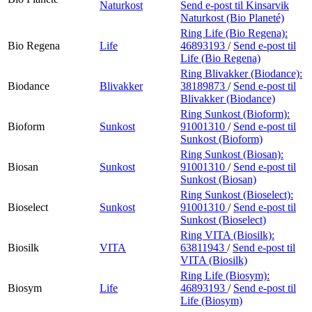
Naturkost
Send e-post
til Kinsarvik
Naturkost (Bio Planeté)
Ring Life (Bio Regena):
Bio Regena
Life
46893193
/
Send e-post
til
Life (Bio Regena)
Ring Blivakker (Biodance):
Biodance
Blivakker
38189873
/
Send e-post
til
Blivakker (Biodance)
Ring Sunkost (Bioform):
Bioform
Sunkost
91001310
/
Send e-post
til
Sunkost (Bioform)
Ring Sunkost (Biosan):
Biosan
Sunkost
91001310
/
Send e-post
til
Sunkost (Biosan)
Ring Sunkost (Bioselect):
Bioselect
Sunkost
91001310
/
Send e-post
til
Sunkost (Bioselect)
Ring VITA (Biosilk):
Biosilk
VITA
63811943
/
Send e-post
til
VITA (Biosilk)
Ring Life (Biosym):
Biosym
Life
46893193
/
Send e-post
til
Life (Biosym)