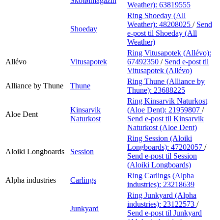
Skotøimagazin
Weather):
63819555
Ring Shoeday (All
Weather):
48208025
/
Send
Shoeday
e-post
til Shoeday (All
Weather)
Ring Vitusapotek (Allévo):
Allévo
Vitusapotek
67492350
/
Send e-post
til
Vitusapotek (Allévo)
Ring Thune (Alliance by
Alliance by Thune
Thune
Thune):
23688225
Ring Kinsarvik Naturkost
Kinsarvik
(Aloe Dent):
21959807
/
Aloe Dent
Naturkost
Send e-post
til Kinsarvik
Naturkost (Aloe Dent)
Ring Session (Aloiki
Longboards):
47202057
/
Aloiki Longboards
Session
Send e-post
til Session
(Aloiki Longboards)
Ring Carlings (Alpha
Alpha industries
Carlings
industries):
23218639
Ring Junkyard (Alpha
industries):
23122573
/
Junkyard
Send e-post
til Junkyard