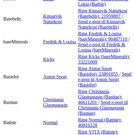
Lekia (Barbie)
Ring Kinsarvik Naturkost
Kinsarvik
(Barebells):
21959807
/
Barebells
Naturkost
Send e-post
til Kinsarvik
Naturkost (Barebells)
Ring Fredrik & Louisa
(bareMinerals):
90487110
/
bareMinerals
Fredrik & Louisa
Send e-post
til Fredrik &
Louisa (bareMinerals)
Ring Kicks (bareMinerals):
Kicks
33221069
Ring Anton Sport
(Basisfot):
23891055
/
Send
Basisfot
Anton Sport
e-post
til Anton Sport
(Basisfot)
Ring Christiania
Glasmagasin (Bastian):
Christiania
Bastian
46611201
/
Send e-post
til
Glasmagasin
Christiania Glasmagasin
(Bastian)
Ring Normal (Batiste):
Batiste
Normal
40810228
Ring VITA (Batiste):