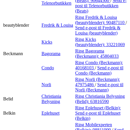
(Beats):
90644500
/
Send e-
Telenorbutikken
post
til Telenorbutikken
(Beats)
Ring Fredrik & Louisa
(beautyblender):
90487110
/
beautyblender
Fredrik & Louisa
Send e-post
til Fredrik &
Louisa (beautyblender)
Ring Kicks
Kicks
(beautyblender):
33221069
Ring Bagorama
Beckmann
Bagorama
(Beckmann):
45804033
Ring Condo (Beckmann):
Condo
40168103
/
Send e-post
til
Condo (Beckmann)
Ring Norli (Beckmann):
Norli
47975486
/
Send e-post
til
Norli (Beckmann)
Christiania
Ring Christiania Belysning
Belid
Belysning
(Belid):
63816590
Ring Eplehuset (Belkin):
Belkin
Eplehuset
Send e-post
til Eplehuset
(Belkin)
Ring Mobilexperten
(Belkin):
98811999
/
Send