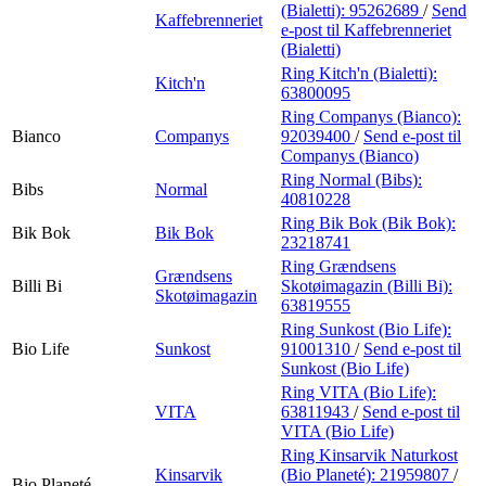
(Bialetti):
95262689
/
Send
Kaffebrenneriet
e-post
til Kaffebrenneriet
(Bialetti)
Ring Kitch'n (Bialetti):
Kitch'n
63800095
Ring Companys (Bianco):
Bianco
Companys
92039400
/
Send e-post
til
Companys (Bianco)
Ring Normal (Bibs):
Bibs
Normal
40810228
Ring Bik Bok (Bik Bok):
Bik Bok
Bik Bok
23218741
Ring Grændsens
Grændsens
Billi Bi
Skotøimagazin (Billi Bi):
Skotøimagazin
63819555
Ring Sunkost (Bio Life):
Bio Life
Sunkost
91001310
/
Send e-post
til
Sunkost (Bio Life)
Ring VITA (Bio Life):
VITA
63811943
/
Send e-post
til
VITA (Bio Life)
Ring Kinsarvik Naturkost
Kinsarvik
(Bio Planeté):
21959807
/
Bio Planeté