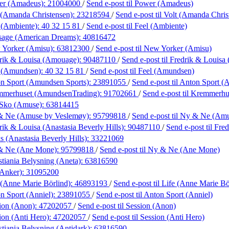
er (Amadeus):
21004000
/
Send e-post
til Power (Amadeus)
 (Amanda Christensen):
23218594
/
Send e-post
til Volt (Amanda Chris
 (Ambiente):
40 32 15 81
/
Send e-post
til Feel (Ambiente)
sage (American Dreams):
40816472
 Yorker (Amisu):
63812300
/
Send e-post
til New Yorker (Amisu)
rik & Louisa (Amouage):
90487110
/
Send e-post
til Fredrik & Louis
l (Amundsen):
40 32 15 81
/
Send e-post
til Feel (Amundsen)
n Sport (Amundsen Sports):
23891055
/
Send e-post
til Anton Sport 
mmerhuset (AmundsenTrading):
91702661
/
Send e-post
til Kremmerh
 Sko (Amuse):
63814415
& Ne (Amuse by Veslemøy):
95799818
/
Send e-post
til Ny & Ne (Am
rik & Louisa (Anastasia Beverly Hills):
90487110
/
Send e-post
til Fre
s (Anastasia Beverly Hills):
33221069
& Ne (Ane Mone):
95799818
/
Send e-post
til Ny & Ne (Ane Mone)
stiania Belysning (Aneta):
63816590
(Anker):
31095200
 (Anne Marie Börlind):
46893193
/
Send e-post
til Life (Anne Marie Bö
n Sport (Anniel):
23891055
/
Send e-post
til Anton Sport (Anniel)
ion (Anon):
47202057
/
Send e-post
til Session (Anon)
ion (Anti Hero):
47202057
/
Send e-post
til Session (Anti Hero)
stiania Belysning (Antidark):
63816590