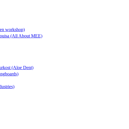
lien workshop)
 Louisa (All About MEE)
turkost (Aloe Dent)
Longboards)
dustries)