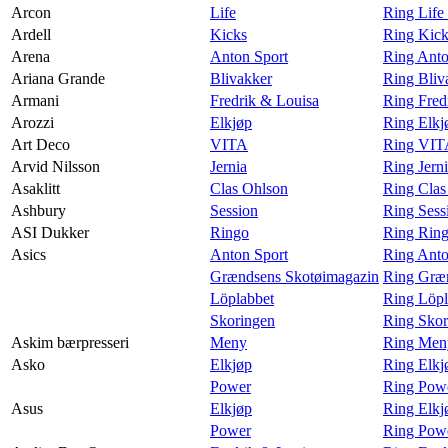
Arcon
Life
Ring Life
Ardell
Kicks
Ring Kick
Arena
Anton Sport
Ring Anto
Ariana Grande
Blivakker
Ring Bliv
Armani
Fredrik & Louisa
Ring Fred
Arozzi
Elkjøp
Ring Elkj
Art Deco
VITA
Ring VIT
Arvid Nilsson
Jernia
Ring Jern
Asaklitt
Clas Ohlson
Ring Clas
Ashbury
Session
Ring Sess
ASI Dukker
Ringo
Ring Rin
Asics
Anton Sport
Ring Anto
Grændsens Skotøimagazin
Ring Græn
Löplabbet
Ring Löpl
Skoringen
Ring Skor
Askim bærpresseri
Meny
Ring Meny
Asko
Elkjøp
Ring Elkj
Power
Ring Pow
Asus
Elkjøp
Ring Elkj
Power
Ring Powe