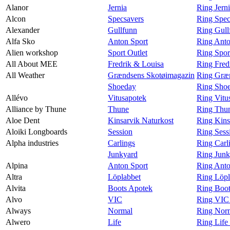
Alanor
Jernia
Ring Jern
Alcon
Specsavers
Ring Spec
Alexander
Gullfunn
Ring Gull
Alfa Sko
Anton Sport
Ring Anto
Alien workshop
Sport Outlet
Ring Spor
All About MEE
Fredrik & Louisa
Ring Fred
All Weather
Grændsens Skotøimagazin
Ring Græn
Shoeday
Ring Shoe
Allévo
Vitusapotek
Ring Vitu
Alliance by Thune
Thune
Ring Thun
Aloe Dent
Kinsarvik Naturkost
Ring Kins
Aloiki Longboards
Session
Ring Sess
Alpha industries
Carlings
Ring Carli
Junkyard
Ring Junk
Alpina
Anton Sport
Ring Anto
Altra
Löplabbet
Ring Löpl
Alvita
Boots Apotek
Ring Boot
Alvo
VIC
Ring VIC
Always
Normal
Ring Nor
Alwero
Life
Ring Life