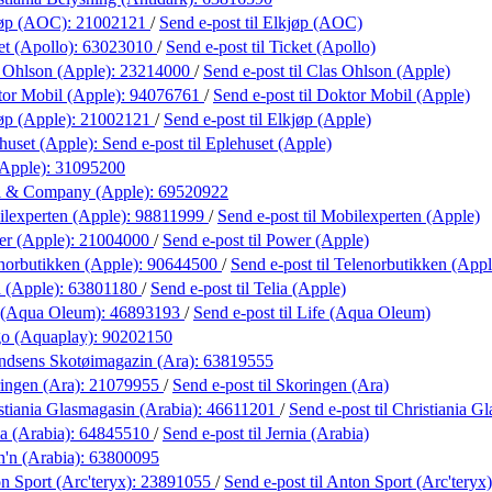
jøp (AOC):
21002121
/
Send e-post
til Elkjøp (AOC)
et (Apollo):
63023010
/
Send e-post
til Ticket (Apollo)
 Ohlson (Apple):
23214000
/
Send e-post
til Clas Ohlson (Apple)
or Mobil (Apple):
94076761
/
Send e-post
til Doktor Mobil (Apple)
øp (Apple):
21002121
/
Send e-post
til Elkjøp (Apple)
huset (Apple):
Send e-post
til Eplehuset (Apple)
(Apple):
31095200
l & Company (Apple):
69520922
lexperten (Apple):
98811999
/
Send e-post
til Mobilexperten (Apple)
r (Apple):
21004000
/
Send e-post
til Power (Apple)
norbutikken (Apple):
90644500
/
Send e-post
til Telenorbutikken (Appl
a (Apple):
63801180
/
Send e-post
til Telia (Apple)
 (Aqua Oleum):
46893193
/
Send e-post
til Life (Aqua Oleum)
o (Aquaplay):
90202150
dsens Skotøimagazin (Ara):
63819555
ingen (Ara):
21079955
/
Send e-post
til Skoringen (Ara)
stiania Glasmagasin (Arabia):
46611201
/
Send e-post
til Christiania G
ia (Arabia):
64845510
/
Send e-post
til Jernia (Arabia)
h'n (Arabia):
63800095
n Sport (Arc'teryx):
23891055
/
Send e-post
til Anton Sport (Arc'teryx)