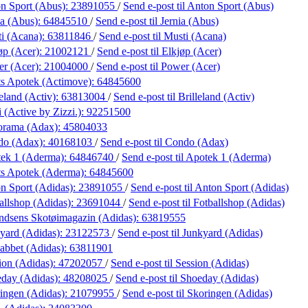
n Sport (Abus):
23891055
/
Send e-post
til Anton Sport (Abus)
ia (Abus):
64845510
/
Send e-post
til Jernia (Abus)
i (Acana):
63811846
/
Send e-post
til Musti (Acana)
øp (Acer):
21002121
/
Send e-post
til Elkjøp (Acer)
r (Acer):
21004000
/
Send e-post
til Power (Acer)
s Apotek (Actimove):
64845600
eland (Activ):
63813004
/
Send e-post
til Brilleland (Activ)
 (Active by Zizzi.):
92251500
orama (Adax):
45804033
do (Adax):
40168103
/
Send e-post
til Condo (Adax)
ek 1 (Aderma):
64846740
/
Send e-post
til Apotek 1 (Aderma)
s Apotek (Aderma):
64845600
n Sport (Adidas):
23891055
/
Send e-post
til Anton Sport (Adidas)
allshop (Adidas):
23691044
/
Send e-post
til Fotballshop (Adidas)
dsens Skotøimagazin (Adidas):
63819555
yard (Adidas):
23122573
/
Send e-post
til Junkyard (Adidas)
abbet (Adidas):
63811901
ion (Adidas):
47202057
/
Send e-post
til Session (Adidas)
day (Adidas):
48208025
/
Send e-post
til Shoeday (Adidas)
ingen (Adidas):
21079955
/
Send e-post
til Skoringen (Adidas)