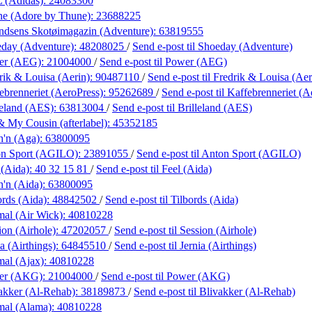
 (Adidas):
24083300
ne (Adore by Thune):
23688225
dsens Skotøimagazin (Adventure):
63819555
day (Adventure):
48208025
/
Send e-post
til Shoeday (Adventure)
er (AEG):
21004000
/
Send e-post
til Power (AEG)
rik & Louisa (Aerin):
90487110
/
Send e-post
til Fredrik & Louisa (Aer
ebrenneriet (AeroPress):
95262689
/
Send e-post
til Kaffebrenneriet (A
leland (AES):
63813004
/
Send e-post
til Brilleland (AES)
 My Cousin (afterlabel):
45352185
h'n (Aga):
63800095
on Sport (AGILO):
23891055
/
Send e-post
til Anton Sport (AGILO)
 (Aida):
40 32 15 81
/
Send e-post
til Feel (Aida)
h'n (Aida):
63800095
ords (Aida):
48842502
/
Send e-post
til Tilbords (Aida)
al (Air Wick):
40810228
ion (Airhole):
47202057
/
Send e-post
til Session (Airhole)
a (Airthings):
64845510
/
Send e-post
til Jernia (Airthings)
al (Ajax):
40810228
er (AKG):
21004000
/
Send e-post
til Power (AKG)
akker (Al-Rehab):
38189873
/
Send e-post
til Blivakker (Al-Rehab)
mal (Alama):
40810228