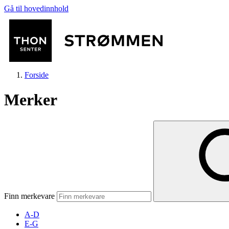
Gå til hovedinnhold
Forside
Merker
Butikker
Mat og drikke
Finn merkevare
Helse
A-D
E-G