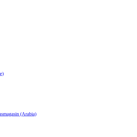
e)
lasmagasin (Arabia)