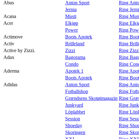
Abus
Anton Sport
Ring Anto
Magasin
Jernia
Ring Jern
Acana
Musti
Ring Must
Gavekort
Acer
Elkjøp
Ring Elkj
Finn frem
Power
Ring Powe
Actimove
Boots Apotek
Ring Boot
Kundeklubb
Activ
Brilleland
Ring Brill
Active by Zizzi.
Zizzi
Ring Zizzi
Adax
Bagorama
Ring Bag
Condo
Ring Con
Aderma
Apotek 1
Ring Apot
Boots Apotek
Ring Boot
Adidas
Anton Sport
Ring Anto
Fotballshop
Ring Fotb
Grændsens Skotøimagazin
Ring Græn
Junkyard
Ring Junk
Löplabbet
Ring Löpl
Session
Ring Sess
Shoeday
Ring Shoe
Skoringen
Ring Skor