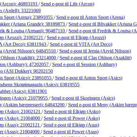
 (Arcon):
46893193
/
Send e-post
til Life (Arcon)
s (Ardell):
33221069
n Sport (Arena):
23891055
/
Send e-post
til Anton Sport (Arena)
akker (Ariana Grande):
38189873
/
Send e-post
til Blivakker (Ariana 
rik & Louisa (Armani):
90487110
/
Send e-post
til Fredrik & Louisa (
øp (Arozzi):
21002121
/
Send e-post
til Elkjøp (Arozzi)
A (Art Deco):
63811943
/
Send e-post
til VITA (Art Deco)
ia (Arvid Nilsson):
64845510
/
Send e-post
til Jernia (Arvid Nilsson)
 Ohlson (Asaklitt):
23214000
/
Send e-post
til Clas Ohlson (Asaklitt)
ion (Ashbury):
47202057
/
Send e-post
til Session (Ashbury)
go (ASI Dukker):
90202150
n Sport (Asics):
23891055
/
Send e-post
til Anton Sport (Asics)
dsens Skotøimagazin (Asics):
63819555
abbet (Asics):
63811901
ingen (Asics):
21079955
/
Send e-post
til Skoringen (Asics)
 (Askim bærpresseri):
64843200
/
Send e-post
til Meny (Askim bærpre
øp (Asko):
21002121
/
Send e-post
til Elkjøp (Asko)
er (Asko):
21004000
/
Send e-post
til Power (Asko)
øp (Asus):
21002121
/
Send e-post
til Elkjøp (Asus)
r (Asus):
21004000
/
Send e-post
til Power (Asus)