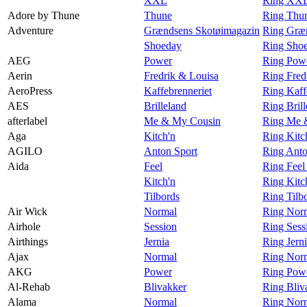
XXL
Ring XXL
Adore by Thune
Thune
Ring Thu
Adventure
Grændsens Skotøimagazin
Ring Græn
Shoeday
Ring Shoe
AEG
Power
Ring Pow
Aerin
Fredrik & Louisa
Ring Fred
AeroPress
Kaffebrenneriet
Ring Kaff
AES
Brilleland
Ring Bril
afterlabel
Me & My Cousin
Ring Me &
Aga
Kitch'n
Ring Kitc
AGILO
Anton Sport
Ring Ant
Aida
Feel
Ring Feel
Kitch'n
Ring Kitc
Tilbords
Ring Tilb
Air Wick
Normal
Ring Norm
Airhole
Session
Ring Sess
Airthings
Jernia
Ring Jerni
Ajax
Normal
Ring Norm
AKG
Power
Ring Pow
Al-Rehab
Blivakker
Ring Bliv
Alama
Normal
Ring Nor