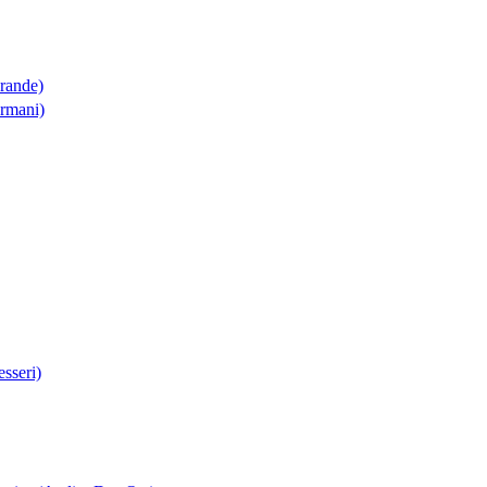
Grande)
Armani)
sseri)