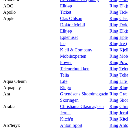
AOC
Elkjøp
Ring Elk
Apollo
Ticket
Ring Tick
Apple
Clas Ohlson
Ring Clas
Doktor Mobil
Ring Dokt
Elkjøp
Ring Elkj
Eplehuset
Ring Eple
Ice
Ring Ice 
Kjell & Company
Ring Kjel
Mobilexperten
Ring Mobi
Power
Ring Powe
Telenorbutikken
Ring Tele
Telia
Ring Teli
Aqua Oleum
Life
Ring Life
Aquaplay
Ringo
Ring Ring
Ara
Grændsens Skotøimagazin
Ring Græn
Skoringen
Ring Skor
Arabia
Christiania Glasmagasin
Ring Chri
Jernia
Ring Jern
Kitch'n
Ring Kitc
Arc'teryx
Anton Sport
Ring Anto