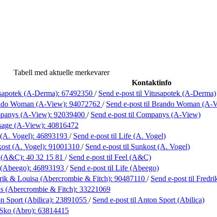
Tabell med aktuelle merkevarer
Kontaktinfo
sapotek (A-Derma):
67492350
/
Send e-post
til Vitusapotek (A-Derma)
ndo Woman (A-View):
94072762
/
Send e-post
til Brando Woman (A-
panys (A-View):
92039400
/
Send e-post
til Companys (A-View)
sage (A-View):
40816472
 (A. Vogel):
46893193
/
Send e-post
til Life (A. Vogel)
ost (A. Vogel):
91001310
/
Send e-post
til Sunkost (A. Vogel)
l (A&C):
40 32 15 81
/
Send e-post
til Feel (A&C)
 (Abeego):
46893193
/
Send e-post
til Life (Abeego)
rik & Louisa (Abercrombie & Fitch):
90487110
/
Send e-post
til Fredr
s (Abercrombie & Fitch):
33221069
n Sport (Abilica):
23891055
/
Send e-post
til Anton Sport (Abilica)
Sko (Abro):
63814415