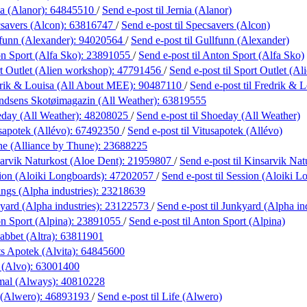
ia (Alanor):
64845510
/
Send e-post
til Jernia (Alanor)
savers (Alcon):
63816747
/
Send e-post
til Specsavers (Alcon)
funn (Alexander):
94020564
/
Send e-post
til Gullfunn (Alexander)
n Sport (Alfa Sko):
23891055
/
Send e-post
til Anton Sport (Alfa Sko)
t Outlet (Alien workshop):
47791456
/
Send e-post
til Sport Outlet (A
rik & Louisa (All About MEE):
90487110
/
Send e-post
til Fredrik &
dsens Skotøimagazin (All Weather):
63819555
day (All Weather):
48208025
/
Send e-post
til Shoeday (All Weather)
sapotek (Allévo):
67492350
/
Send e-post
til Vitusapotek (Allévo)
e (Alliance by Thune):
23688225
arvik Naturkost (Aloe Dent):
21959807
/
Send e-post
til Kinsarvik Na
ion (Aloiki Longboards):
47202057
/
Send e-post
til Session (Aloiki 
ngs (Alpha industries):
23218639
yard (Alpha industries):
23122573
/
Send e-post
til Junkyard (Alpha in
n Sport (Alpina):
23891055
/
Send e-post
til Anton Sport (Alpina)
abbet (Altra):
63811901
s Apotek (Alvita):
64845600
 (Alvo):
63001400
mal (Always):
40810228
 (Alwero):
46893193
/
Send e-post
til Life (Alwero)