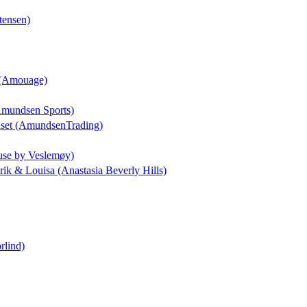
tensen)
a (Amouage)
(Amundsen Sports)
uset (AmundsenTrading)
use by Veslemøy)
drik & Louisa (Anastasia Beverly Hills)
rlind)