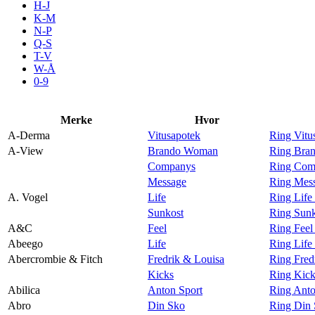
H-J
Aktiviteter
K-M
N-P
Q-S
T-V
Tilbud
W-Å
0-9
Inspirasjon
Merke
Hvor
A-Derma
Vitusapotek
Ring Vitu
A-View
Brando Woman
Ring Bra
Companys
Ring Com
Søk
Message
Ring Mes
A. Vogel
Life
Ring Life
Sunkost
Ring Sunk
A&C
Feel
Ring Fee
Abeego
Life
Ring Life
Åpningstider
Abercrombie & Fitch
Fredrik & Louisa
Ring Fred
Kicks
Ring Kick
Praktisk informasjon
Abilica
Anton Sport
Ring Anto
Ledige stillinger
Abro
Din Sko
Ring Din 