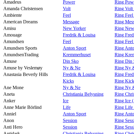
Amadeus
Power
Ring Pow
Amanda Christensen
Volt
Ring Volt
Ambiente
Feel
Ring Feel
American Dreams
Message
Ring Mes
Amisu
New Yorker
Ring New
Amouage
Fredrik & Louisa
Ring Fred
Amundsen
Feel
Ring Fee
Amundsen Sports
Anton Sport
Ring Anto
AmundsenTrading
Kremmerhuset
Ring Kre
Amuse
Din Sko
Ring Din
Amuse by Veslemøy
Ny & Ne
Ring Ny 
Anastasia Beverly Hills
Fredrik & Louisa
Ring Fred
Kicks
Ring Kick
Ane Mone
Ny & Ne
Ring Ny 
Aneta
Christiania Belysning
Ring Chri
Anker
Ice
Ring Ice 
Anne Marie Börlind
Life
Ring Life
Anniel
Anton Sport
Ring Anto
Anon
Session
Ring Sess
Anti Hero
Session
Ring Sess
Antidark
Christiania Belysning
Ring Chri