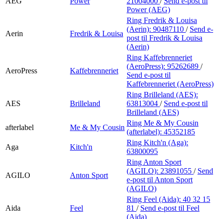
AEG
Power
21004000
/
Send e-post
til
Power (AEG)
Ring Fredrik & Louisa
(Aerin):
90487110
/
Send e-
Aerin
Fredrik & Louisa
post
til Fredrik & Louisa
(Aerin)
Ring Kaffebrenneriet
(AeroPress):
95262689
/
AeroPress
Kaffebrenneriet
Send e-post
til
Kaffebrenneriet (AeroPress)
Ring Brilleland (AES):
AES
Brilleland
63813004
/
Send e-post
til
Brilleland (AES)
Ring Me & My Cousin
afterlabel
Me & My Cousin
(afterlabel):
45352185
Ring Kitch'n (Aga):
Aga
Kitch'n
63800095
Ring Anton Sport
(AGILO):
23891055
/
Send
AGILO
Anton Sport
e-post
til Anton Sport
(AGILO)
Ring Feel (Aida):
40 32 15
Aida
Feel
81
/
Send e-post
til Feel
(Aida)