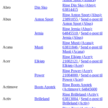
Ring Din Sko (Abro):
Abro
Din Sko
63814415
Ring Anton Sport (Abus):
Abus
Anton Sport
23891055
/
Send e-post
til
Anton Sport (Abus)
Ring Jernia (Abus):
Jernia
64845510
/
Send e-post
til
Jernia (Abus)
Ring Musti (Acana):
Acana
Musti
63811846
/
Send e-post
til
Musti (Acana)
Ring Elkjøp (Acer):
Acer
Elkjøp
21002121
/
Send e-post
til
Elkjøp (Acer)
Ring Power (Acer):
Power
21004000
/
Send e-post
til
Power (Acer)
Ring Boots Apotek
Actimove
Boots Apotek
(Actimove):
64845600
Ring Brilleland (Activ):
Activ
Brilleland
63813004
/
Send e-post
til
Brilleland (Activ)