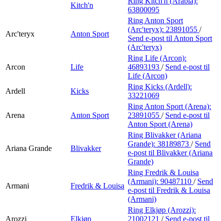
Ring Kitch'n (Arabia):
Kitch'n
63800095
Ring Anton Sport
(Arc'teryx):
23891055
/
Arc'teryx
Anton Sport
Send e-post
til Anton Sport
(Arc'teryx)
Ring Life (Arcon):
Arcon
Life
46893193
/
Send e-post
til
Life (Arcon)
Ring Kicks (Ardell):
Ardell
Kicks
33221069
Ring Anton Sport (Arena):
Arena
Anton Sport
23891055
/
Send e-post
til
Anton Sport (Arena)
Ring Blivakker (Ariana
Grande):
38189873
/
Send
Ariana Grande
Blivakker
e-post
til Blivakker (Ariana
Grande)
Ring Fredrik & Louisa
(Armani):
90487110
/
Send
Armani
Fredrik & Louisa
e-post
til Fredrik & Louisa
(Armani)
Ring Elkjøp (Arozzi):
Arozzi
Elkjøp
21002121
/
Send e-post
til