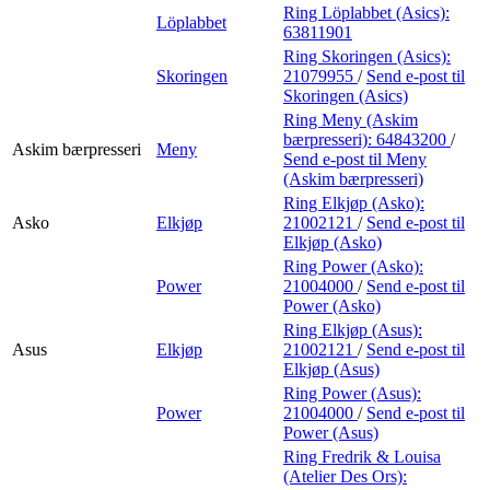
Ring Löplabbet (Asics):
Löplabbet
63811901
Ring Skoringen (Asics):
Skoringen
21079955
/
Send e-post
til
Skoringen (Asics)
Ring Meny (Askim
bærpresseri):
64843200
/
Askim bærpresseri
Meny
Send e-post
til Meny
(Askim bærpresseri)
Ring Elkjøp (Asko):
Asko
Elkjøp
21002121
/
Send e-post
til
Elkjøp (Asko)
Ring Power (Asko):
Power
21004000
/
Send e-post
til
Power (Asko)
Ring Elkjøp (Asus):
Asus
Elkjøp
21002121
/
Send e-post
til
Elkjøp (Asus)
Ring Power (Asus):
Power
21004000
/
Send e-post
til
Power (Asus)
Ring Fredrik & Louisa
(Atelier Des Ors):