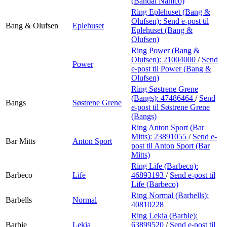
(Bandai Namco)
Ring Eplehuset (Bang &
Olufsen):
Send e-post
til
Bang & Olufsen
Eplehuset
Eplehuset (Bang &
Olufsen)
Ring Power (Bang &
Olufsen):
21004000
/
Send
Power
e-post
til Power (Bang &
Olufsen)
Ring Søstrene Grene
(Bangs):
47486464
/
Send
Bangs
Søstrene Grene
e-post
til Søstrene Grene
(Bangs)
Ring Anton Sport (Bar
Mitts):
23891055
/
Send e-
Bar Mitts
Anton Sport
post
til Anton Sport (Bar
Mitts)
Ring Life (Barbeco):
Barbeco
Life
46893193
/
Send e-post
til
Life (Barbeco)
Ring Normal (Barbells):
Barbells
Normal
40810228
Ring Lekia (Barbie):
Barbie
Lekia
63899520
/
Send e-post
til