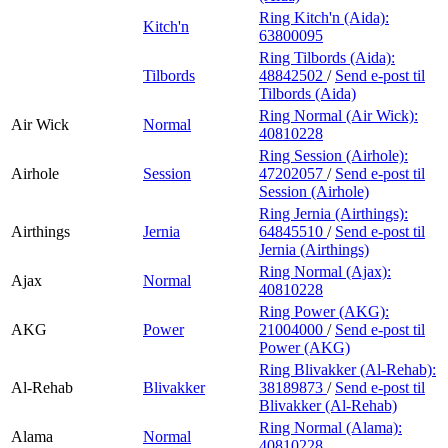
Ring Kitch'n (Aida):
Kitch'n
63800095
Ring Tilbords (Aida):
Tilbords
48842502
/
Send e-post
til
Tilbords (Aida)
Ring Normal (Air Wick):
Air Wick
Normal
40810228
Ring Session (Airhole):
Airhole
Session
47202057
/
Send e-post
til
Session (Airhole)
Ring Jernia (Airthings):
Airthings
Jernia
64845510
/
Send e-post
til
Jernia (Airthings)
Ring Normal (Ajax):
Ajax
Normal
40810228
Ring Power (AKG):
AKG
Power
21004000
/
Send e-post
til
Power (AKG)
Ring Blivakker (Al-Rehab):
Al-Rehab
Blivakker
38189873
/
Send e-post
til
Blivakker (Al-Rehab)
Ring Normal (Alama):
Alama
Normal
40810228