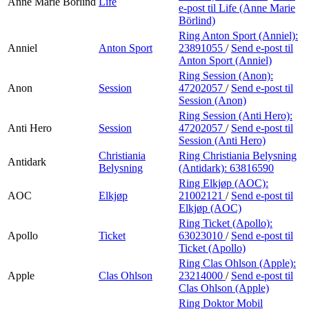
Anne Marie Börlind
Life
e-post
til Life (Anne Marie
Börlind)
Ring Anton Sport (Anniel):
Anniel
Anton Sport
23891055
/
Send e-post
til
Anton Sport (Anniel)
Ring Session (Anon):
Anon
Session
47202057
/
Send e-post
til
Session (Anon)
Ring Session (Anti Hero):
Anti Hero
Session
47202057
/
Send e-post
til
Session (Anti Hero)
Christiania
Ring Christiania Belysning
Antidark
Belysning
(Antidark):
63816590
Ring Elkjøp (AOC):
AOC
Elkjøp
21002121
/
Send e-post
til
Elkjøp (AOC)
Ring Ticket (Apollo):
Apollo
Ticket
63023010
/
Send e-post
til
Ticket (Apollo)
Ring Clas Ohlson (Apple):
Apple
Clas Ohlson
23214000
/
Send e-post
til
Clas Ohlson (Apple)
Ring Doktor Mobil