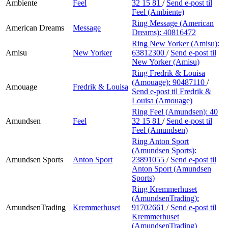
Ambiente
Feel
32 15 81
/
Send e-post
til
Feel (Ambiente)
Ring Message (American
American Dreams
Message
Dreams):
40816472
Ring New Yorker (Amisu):
Amisu
New Yorker
63812300
/
Send e-post
til
New Yorker (Amisu)
Ring Fredrik & Louisa
(Amouage):
90487110
/
Amouage
Fredrik & Louisa
Send e-post
til Fredrik &
Louisa (Amouage)
Ring Feel (Amundsen):
40
Amundsen
Feel
32 15 81
/
Send e-post
til
Feel (Amundsen)
Ring Anton Sport
(Amundsen Sports):
Amundsen Sports
Anton Sport
23891055
/
Send e-post
til
Anton Sport (Amundsen
Sports)
Ring Kremmerhuset
(AmundsenTrading):
AmundsenTrading
Kremmerhuset
91702661
/
Send e-post
til
Kremmerhuset
(AmundsenTrading)