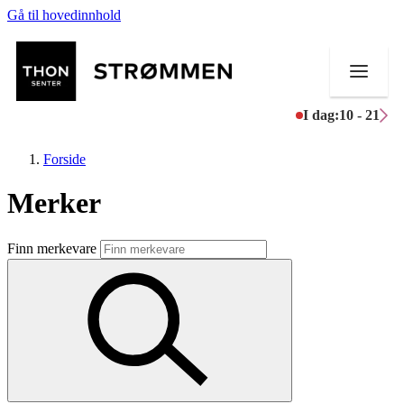
Gå til hovedinnhold
I dag:
10 - 21
Forside
Merker
Butikker
Finn merkevare
Mat og drikke
Helse
Aktiviteter
Tilbud