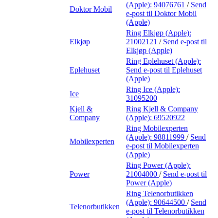
(Apple):
94076761
/
Send
Doktor Mobil
e-post
til Doktor Mobil
(Apple)
Ring Elkjøp (Apple):
Elkjøp
21002121
/
Send e-post
til
Elkjøp (Apple)
Ring Eplehuset (Apple):
Eplehuset
Send e-post
til Eplehuset
(Apple)
Ring Ice (Apple):
Ice
31095200
Kjell &
Ring Kjell & Company
Company
(Apple):
69520922
Ring Mobilexperten
(Apple):
98811999
/
Send
Mobilexperten
e-post
til Mobilexperten
(Apple)
Ring Power (Apple):
Power
21004000
/
Send e-post
til
Power (Apple)
Ring Telenorbutikken
(Apple):
90644500
/
Send
Telenorbutikken
e-post
til Telenorbutikken