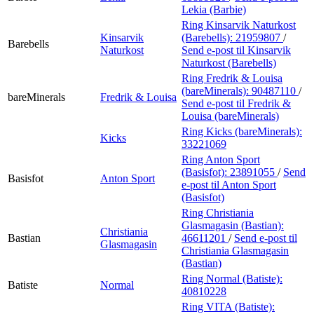
Lekia (Barbie)
Ring Kinsarvik Naturkost
Kinsarvik
(Barebells):
21959807
/
Barebells
Naturkost
Send e-post
til Kinsarvik
Naturkost (Barebells)
Ring Fredrik & Louisa
(bareMinerals):
90487110
/
bareMinerals
Fredrik & Louisa
Send e-post
til Fredrik &
Louisa (bareMinerals)
Ring Kicks (bareMinerals):
Kicks
33221069
Ring Anton Sport
(Basisfot):
23891055
/
Send
Basisfot
Anton Sport
e-post
til Anton Sport
(Basisfot)
Ring Christiania
Glasmagasin (Bastian):
Christiania
Bastian
46611201
/
Send e-post
til
Glasmagasin
Christiania Glasmagasin
(Bastian)
Ring Normal (Batiste):
Batiste
Normal
40810228
Ring VITA (Batiste):