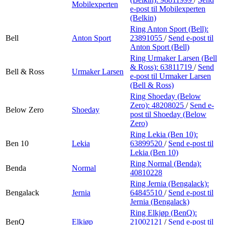
Mobilexperten
e-post
til Mobilexperten
(Belkin)
Ring Anton Sport (Bell):
Bell
Anton Sport
23891055
/
Send e-post
til
Anton Sport (Bell)
Ring Urmaker Larsen (Bell
& Ross):
63811719
/
Send
Bell & Ross
Urmaker Larsen
e-post
til Urmaker Larsen
(Bell & Ross)
Ring Shoeday (Below
Zero):
48208025
/
Send e-
Below Zero
Shoeday
post
til Shoeday (Below
Zero)
Ring Lekia (Ben 10):
Ben 10
Lekia
63899520
/
Send e-post
til
Lekia (Ben 10)
Ring Normal (Benda):
Benda
Normal
40810228
Ring Jernia (Bengalack):
Bengalack
Jernia
64845510
/
Send e-post
til
Jernia (Bengalack)
Ring Elkjøp (BenQ):
BenQ
Elkjøp
21002121
/
Send e-post
til