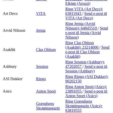
Elkjøp (Arozzi)
Ring VITA (Art Deco):
Art Deco
VITA
63811943
/
Send e-post
til
VITA (Art Deco)
Ring Jernia (Arvid
Nilsson):
64845510
/
Send
Arvid Nilsson
Jernia
e-post
til Jernia (Arvid
Nilsson)
Ring Clas Ohlson
(Asaklitt):
23214000
/
Send
Asaklitt
Clas Ohlson
e-post
til Clas Ohlson
(Asaklitt)
Ring Session (Ashbury):
Ashbury
Session
47202057
/
Send e-post
til
Session (Ashbury)
Ring Ringo (ASI Dukker):
ASI Dukker
Ringo
90202150
Ring Anton Sport (Asics):
Asics
Anton Sport
23891055
/
Send e-post
til
Anton Sport (Asics)
Ring Grændsens
Grændsens
Skotøimagazin (Asics):
Skotøimagazin
63819555