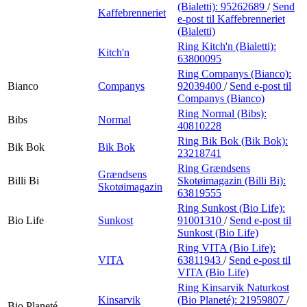
(Bialetti):
95262689
/
Send
Kaffebrenneriet
e-post
til Kaffebrenneriet
(Bialetti)
Ring Kitch'n (Bialetti):
Kitch'n
63800095
Ring Companys (Bianco):
Bianco
Companys
92039400
/
Send e-post
til
Companys (Bianco)
Ring Normal (Bibs):
Bibs
Normal
40810228
Ring Bik Bok (Bik Bok):
Bik Bok
Bik Bok
23218741
Ring Grændsens
Grændsens
Billi Bi
Skotøimagazin (Billi Bi):
Skotøimagazin
63819555
Ring Sunkost (Bio Life):
Bio Life
Sunkost
91001310
/
Send e-post
til
Sunkost (Bio Life)
Ring VITA (Bio Life):
VITA
63811943
/
Send e-post
til
VITA (Bio Life)
Ring Kinsarvik Naturkost
Kinsarvik
(Bio Planeté):
21959807
/
Bio Planeté