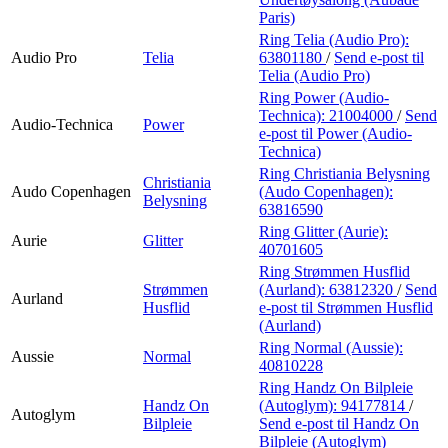
Paris)
Ring Telia (Audio Pro):
Audio Pro
Telia
63801180
/
Send e-post
til
Telia (Audio Pro)
Ring Power (Audio-
Technica):
21004000
/
Send
Audio-Technica
Power
e-post
til Power (Audio-
Technica)
Ring Christiania Belysning
Christiania
Audo Copenhagen
(Audo Copenhagen):
Belysning
63816590
Ring Glitter (Aurie):
Aurie
Glitter
40701605
Ring Strømmen Husflid
Strømmen
(Aurland):
63812320
/
Send
Aurland
Husflid
e-post
til Strømmen Husflid
(Aurland)
Ring Normal (Aussie):
Aussie
Normal
40810228
Ring Handz On Bilpleie
Handz On
(Autoglym):
94177814
/
Autoglym
Bilpleie
Send e-post
til Handz On
Bilpleie (Autoglym)