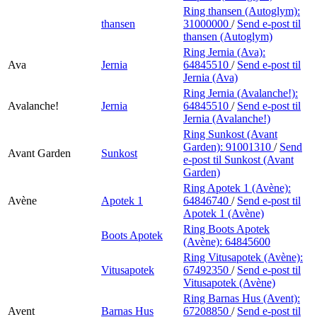
Ring thansen (Autoglym):
thansen
31000000
/
Send e-post
til
thansen (Autoglym)
Ring Jernia (Ava):
Ava
Jernia
64845510
/
Send e-post
til
Jernia (Ava)
Ring Jernia (Avalanche!):
Avalanche!
Jernia
64845510
/
Send e-post
til
Jernia (Avalanche!)
Ring Sunkost (Avant
Garden):
91001310
/
Send
Avant Garden
Sunkost
e-post
til Sunkost (Avant
Garden)
Ring Apotek 1 (Avène):
Avène
Apotek 1
64846740
/
Send e-post
til
Apotek 1 (Avène)
Ring Boots Apotek
Boots Apotek
(Avène):
64845600
Ring Vitusapotek (Avène):
Vitusapotek
67492350
/
Send e-post
til
Vitusapotek (Avène)
Ring Barnas Hus (Avent):
Avent
Barnas Hus
67208850
/
Send e-post
til