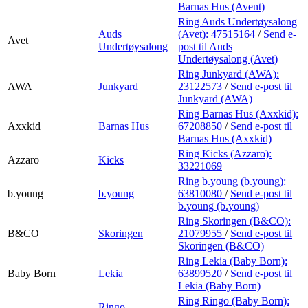
Barnas Hus (Avent)
Ring Auds Undertøysalong
Auds
(Avet):
47515164
/
Send e-
Avet
Undertøysalong
post
til Auds
Undertøysalong (Avet)
Ring Junkyard (AWA):
AWA
Junkyard
23122573
/
Send e-post
til
Junkyard (AWA)
Ring Barnas Hus (Axxkid):
Axxkid
Barnas Hus
67208850
/
Send e-post
til
Barnas Hus (Axxkid)
Ring Kicks (Azzaro):
Azzaro
Kicks
33221069
Ring b.young (b.young):
b.young
b.young
63810080
/
Send e-post
til
b.young (b.young)
Ring Skoringen (B&CO):
B&CO
Skoringen
21079955
/
Send e-post
til
Skoringen (B&CO)
Ring Lekia (Baby Born):
Baby Born
Lekia
63899520
/
Send e-post
til
Lekia (Baby Born)
Ring Ringo (Baby Born):
Ringo