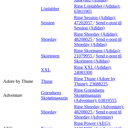
Ring Löplabbet (Adidas):
Löplabbet
63811901
Ring Session (Adidas):
Session
47202057
/
Send e-post
til
Session (Adidas)
Ring Shoeday (Adidas):
Shoeday
48208025
/
Send e-post
til
Shoeday (Adidas)
Ring Skoringen (Adidas):
Skoringen
21079955
/
Send e-post
til
Skoringen (Adidas)
Ring XXL (Adidas):
XXL
24083300
Ring Thune (Adore by
Adore by Thune
Thune
Thune):
23688225
Ring Grændsens
Grændsens
Adventure
Skotøimagazin
Skotøimagazin
(Adventure):
63819555
Ring Shoeday (Adventure):
Shoeday
48208025
/
Send e-post
til
Shoeday (Adventure)
Ring Power (AEG):