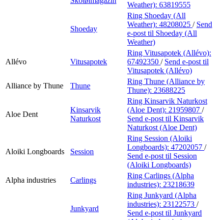
Skotøimagazin
Weather):
63819555
Ring Shoeday (All
Weather):
48208025
/
Send
Shoeday
e-post
til Shoeday (All
Weather)
Ring Vitusapotek (Allévo):
Allévo
Vitusapotek
67492350
/
Send e-post
til
Vitusapotek (Allévo)
Ring Thune (Alliance by
Alliance by Thune
Thune
Thune):
23688225
Ring Kinsarvik Naturkost
Kinsarvik
(Aloe Dent):
21959807
/
Aloe Dent
Naturkost
Send e-post
til Kinsarvik
Naturkost (Aloe Dent)
Ring Session (Aloiki
Longboards):
47202057
/
Aloiki Longboards
Session
Send e-post
til Session
(Aloiki Longboards)
Ring Carlings (Alpha
Alpha industries
Carlings
industries):
23218639
Ring Junkyard (Alpha
industries):
23122573
/
Junkyard
Send e-post
til Junkyard