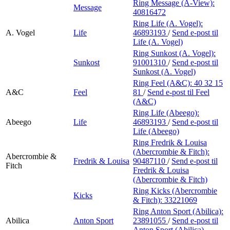
Ring Message (A-View):
Message
40816472
Ring Life (A. Vogel):
A. Vogel
Life
46893193
/
Send e-post
til
Life (A. Vogel)
Ring Sunkost (A. Vogel):
Sunkost
91001310
/
Send e-post
til
Sunkost (A. Vogel)
Ring Feel (A&C):
40 32 15
A&C
Feel
81
/
Send e-post
til Feel
(A&C)
Ring Life (Abeego):
Abeego
Life
46893193
/
Send e-post
til
Life (Abeego)
Ring Fredrik & Louisa
(Abercrombie & Fitch):
Abercrombie &
Fredrik & Louisa
90487110
/
Send e-post
til
Fitch
Fredrik & Louisa
(Abercrombie & Fitch)
Ring Kicks (Abercrombie
Kicks
& Fitch):
33221069
Ring Anton Sport (Abilica):
Abilica
Anton Sport
23891055
/
Send e-post
til
Anton Sport (Abilica)