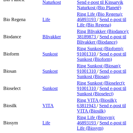
Naturkost
Send e-post
til Kinsarvik
Naturkost (Bio Planeté)
Ring Life (Bio Regena):
Bio Regena
Life
46893193
/
Send e-post
til
Life (Bio Regena)
Ring Blivakker (Biodance):
Biodance
Blivakker
38189873
/
Send e-post
til
Blivakker (Biodance)
Ring Sunkost (Bioform):
Bioform
Sunkost
91001310
/
Send e-post
til
Sunkost (Bioform)
Ring Sunkost (Biosan):
Biosan
Sunkost
91001310
/
Send e-post
til
Sunkost (Biosan)
Ring Sunkost (Bioselect):
Bioselect
Sunkost
91001310
/
Send e-post
til
Sunkost (Bioselect)
Ring VITA (Biosilk):
Biosilk
VITA
63811943
/
Send e-post
til
VITA (Biosilk)
Ring Life (Biosym):
Biosym
Life
46893193
/
Send e-post
til
Life (Biosym)