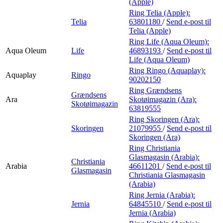
(Apple)
Ring Telia (Apple):
Telia
63801180
/
Send e-post
til
Telia (Apple)
Ring Life (Aqua Oleum):
Aqua Oleum
Life
46893193
/
Send e-post
til
Life (Aqua Oleum)
Ring Ringo (Aquaplay):
Aquaplay
Ringo
90202150
Ring Grændsens
Grændsens
Ara
Skotøimagazin (Ara):
Skotøimagazin
63819555
Ring Skoringen (Ara):
Skoringen
21079955
/
Send e-post
til
Skoringen (Ara)
Ring Christiania
Glasmagasin (Arabia):
Christiania
Arabia
46611201
/
Send e-post
til
Glasmagasin
Christiania Glasmagasin
(Arabia)
Ring Jernia (Arabia):
Jernia
64845510
/
Send e-post
til
Jernia (Arabia)