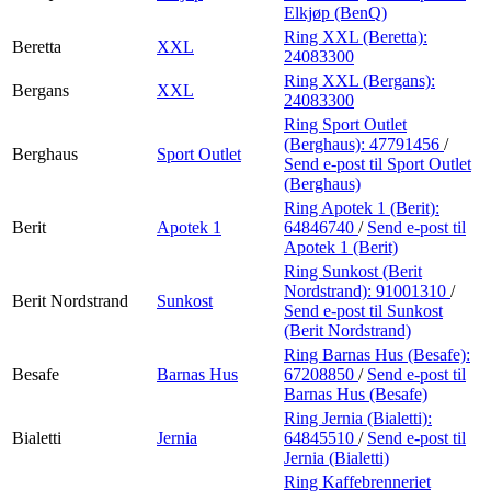
Elkjøp (BenQ)
Ring XXL (Beretta):
Beretta
XXL
24083300
Ring XXL (Bergans):
Bergans
XXL
24083300
Ring Sport Outlet
(Berghaus):
47791456
/
Berghaus
Sport Outlet
Send e-post
til Sport Outlet
(Berghaus)
Ring Apotek 1 (Berit):
Berit
Apotek 1
64846740
/
Send e-post
til
Apotek 1 (Berit)
Ring Sunkost (Berit
Nordstrand):
91001310
/
Berit Nordstrand
Sunkost
Send e-post
til Sunkost
(Berit Nordstrand)
Ring Barnas Hus (Besafe):
Besafe
Barnas Hus
67208850
/
Send e-post
til
Barnas Hus (Besafe)
Ring Jernia (Bialetti):
Bialetti
Jernia
64845510
/
Send e-post
til
Jernia (Bialetti)
Ring Kaffebrenneriet