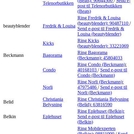
(Beats):
90644500
/
Send e-
Telenorbutikken
post
til Telenorbutikken
(Beats)
Ring Fredrik & Louisa
(beautyblender):
90487110
/
beautyblender
Fredrik & Louisa
Send e-post
til Fredrik &
Louisa (beautyblender)
Ring Kicks
Kicks
(beautyblender):
33221069
Ring Bagorama
Beckmann
Bagorama
(Beckmann):
45804033
Ring Condo (Beckmann):
Condo
40168103
/
Send e-post
til
Condo (Beckmann)
Ring Norli (Beckmann):
Norli
47975486
/
Send e-post
til
Norli (Beckmann)
Christiania
Ring Christiania Belysning
Belid
Belysning
(Belid):
63816590
Ring Eplehuset (Belkin):
Belkin
Eplehuset
Send e-post
til Eplehuset
(Belkin)
Ring Mobilexperten
(Belkin):
98811999
/
Send