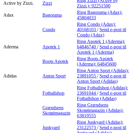
Ring Zizzi (Active by
Active by Zizzi.
Zizzi
Zizzi.):
92251500
Ring Bagorama (Adax):
Adax
Bagorama
45804033
Ring Condo (Adax):
Condo
40168103
/
Send e-post
til
Condo (Adax)
Ring Apotek 1 (Aderma):
Aderma
Apotek 1
64846740
/
Send e-post
til
Apotek 1 (Aderma)
Ring Boots Apotek
Boots Apotek
(Aderma):
64845600
Ring Anton Sport (Adidas):
Adidas
Anton Sport
23891055
/
Send e-post
til
Anton Sport (Adidas)
Ring Fotballshop (Adidas):
Fotballshop
23691044
/
Send e-post
til
Fotballshop (Adidas)
Ring Grændsens
Grændsens
Skotøimagazin (Adidas):
Skotøimagazin
63819555
Ring Junkyard (Adidas):
Junkyard
23122573
/
Send e-post
til
Junkyard (Adidas)