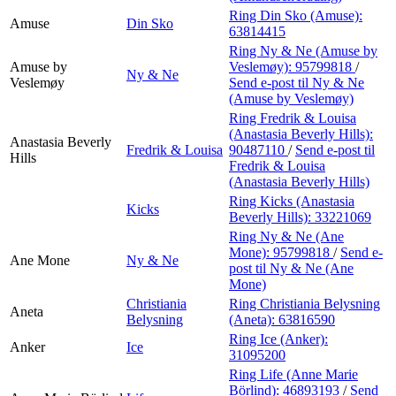
Ring Din Sko (Amuse):
Amuse
Din Sko
63814415
Ring Ny & Ne (Amuse by
Amuse by
Veslemøy):
95799818
/
Ny & Ne
Veslemøy
Send e-post
til Ny & Ne
(Amuse by Veslemøy)
Ring Fredrik & Louisa
(Anastasia Beverly Hills):
Anastasia Beverly
Fredrik & Louisa
90487110
/
Send e-post
til
Hills
Fredrik & Louisa
(Anastasia Beverly Hills)
Ring Kicks (Anastasia
Kicks
Beverly Hills):
33221069
Ring Ny & Ne (Ane
Mone):
95799818
/
Send e-
Ane Mone
Ny & Ne
post
til Ny & Ne (Ane
Mone)
Christiania
Ring Christiania Belysning
Aneta
Belysning
(Aneta):
63816590
Ring Ice (Anker):
Anker
Ice
31095200
Ring Life (Anne Marie
Börlind):
46893193
/
Send