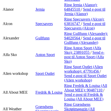
Ring Jernia (Alanor):
Alanor
Jernia
64845510
/
Send e-post
til
Jernia (Alanor)
Ring Specsavers (Alcon):
Alcon
Specsavers
63816747
/
Send e-post
til
Specsavers (Alcon)
Ring Gullfunn (Alexander):
Alexander
Gullfunn
94020564
/
Send e-post
til
Gullfunn (Alexander)
Ring Anton Sport (Alfa
Sko):
23891055
/
Send e-
Alfa Sko
Anton Sport
post
til Anton Sport (Alfa
Sko)
Ring Sport Outlet (Alien
workshop):
47791456
/
Alien workshop
Sport Outlet
Send e-post
til Sport Outlet
(Alien workshop)
Ring Fredrik & Louisa (All
About MEE):
90487110
/
All About MEE
Fredrik & Louisa
Send e-post
til Fredrik &
Louisa (All About MEE)
Ring Grændsens
Grændsens
All Weather
Skotøimagazin (All