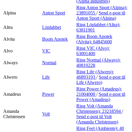
(Alpha industries)
Ring Anton Sport (Alpina):
Alpina
Anton Sport
23891055
/
Send e-post
til
Anton Sport (Alpina)
Ring Löplabbet (Altra):
Altra
Löplabbet
63811901
Ring Boots Apotek
Alvita
Boots Apotek
(Alvita):
64845600
Ring VIC (Alvo):
Alvo
VIC
63001400
Ring Normal (Always):
Always
Normal
40810228
Ring Life (Alwero):
Alwero
Life
46893193
/
Send e-post
til
Life (Alwero)
Ring Power (Amadeus):
Amadeus
Power
21004000
/
Send e-post
til
Power (Amadeus)
Ring Volt (Amanda
Amanda
Christensen):
23218594
/
Volt
Christensen
Send e-post
til Volt
(Amanda Christensen)
Ring Feel (Ambiente):
40