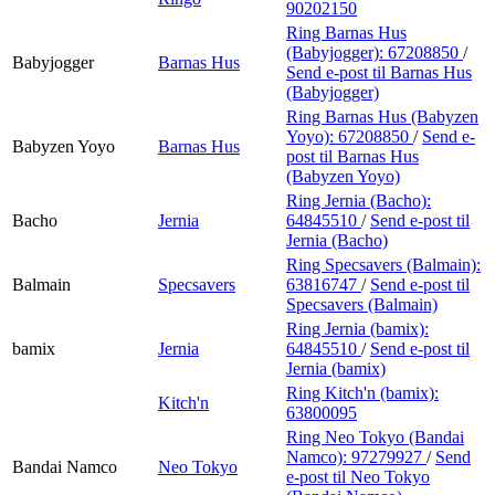
90202150
Ring Barnas Hus
(Babyjogger):
67208850
/
Babyjogger
Barnas Hus
Send e-post
til Barnas Hus
(Babyjogger)
Ring Barnas Hus (Babyzen
Yoyo):
67208850
/
Send e-
Babyzen Yoyo
Barnas Hus
post
til Barnas Hus
(Babyzen Yoyo)
Ring Jernia (Bacho):
Bacho
Jernia
64845510
/
Send e-post
til
Jernia (Bacho)
Ring Specsavers (Balmain):
Balmain
Specsavers
63816747
/
Send e-post
til
Specsavers (Balmain)
Ring Jernia (bamix):
bamix
Jernia
64845510
/
Send e-post
til
Jernia (bamix)
Ring Kitch'n (bamix):
Kitch'n
63800095
Ring Neo Tokyo (Bandai
Namco):
97279927
/
Send
Bandai Namco
Neo Tokyo
e-post
til Neo Tokyo