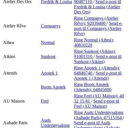
Atelier Des Ors
Fredrik & Louisa
90487110
/
Send e-post
til
Fredrik & Louisa (Atelier
Des Ors)
Ring Companys (Atelier
Rêve):
92039400
/
Send e-
Atelier Rêve
Companys
post
til Companys (Atelier
Rêve)
Ring Normal (Athea):
Athea
Normal
40810228
Ring Sunkost (Atkins):
Atkins
Sunkost
91001310
/
Send e-post
til
Sunkost (Atkins)
Ring Apotek 1 (Attends):
Attends
Apotek 1
64846740
/
Send e-post
til
Apotek 1 (Attends)
Ring Boots Apotek
Boots Apotek
(Attends):
64845600
Ring Feel (AU Maison):
40
AU Maison
Feel
32 15 81
/
Send e-post
til
Feel (AU Maison)
Ring Auds Undertøysalong
(Aubade Paris):
47515164
/
Auds
Aubade Paris
Send e-post
til Auds
Undertøysalong
Undertøysalong (Aubade