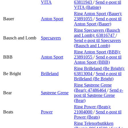
VITA
63811943
/
Send e-post
til
VITA (Batiste)
Ring Anton Sport (Bauer):
Bauer
Anton Sport
23891055
/
Send e-post
til
Anton Sport (Bauer)
Ring Specsavers (Bausch
and Lomb):
63816747
/
Bausch and Lomb
Specsavers
Send e-post
til Specsavers
(Bausch and Lomb)
Ring Anton Sport (BBB):
BBB
Anton Sport
23891055
/
Send e-post
til
Anton Sport (BBB)
Ring Brilleland (Be Bright):
Be Bright
Brilleland
63813004
/
Send e-post
til
Brilleland (Be Bright)
Ring Søstrene Grene
(Bear):
47486464
/
Send e-
Bear
Søstrene Grene
post
til Søstrene Grene
(Bear)
Ring Power (Beats):
Beats
Power
21004000
/
Send e-post
til
Power (Beats)
Ring Telenorbutikken