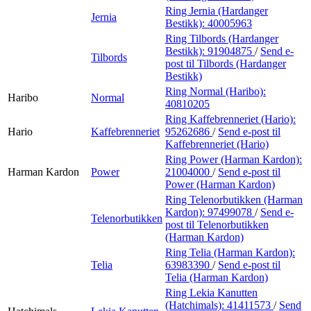
Ring Jernia (Hardanger
Jernia
Bestikk):
40005963
Ring Tilbords (Hardanger
Bestikk):
91904875
/
Send e-
Tilbords
post
til Tilbords (Hardanger
Bestikk)
Ring Normal (Haribo):
Haribo
Normal
40810205
Ring Kaffebrenneriet (Hario):
Hario
Kaffebrenneriet
95262686
/
Send e-post
til
Kaffebrenneriet (Hario)
Ring Power (Harman Kardon):
Harman Kardon
Power
21004000
/
Send e-post
til
Power (Harman Kardon)
Ring Telenorbutikken (Harman
Kardon):
97499078
/
Send e-
Telenorbutikken
post
til Telenorbutikken
(Harman Kardon)
Ring Telia (Harman Kardon):
Telia
63983390
/
Send e-post
til
Telia (Harman Kardon)
Ring Lekia Kanutten
(Hatchimals):
41411573
/
Send