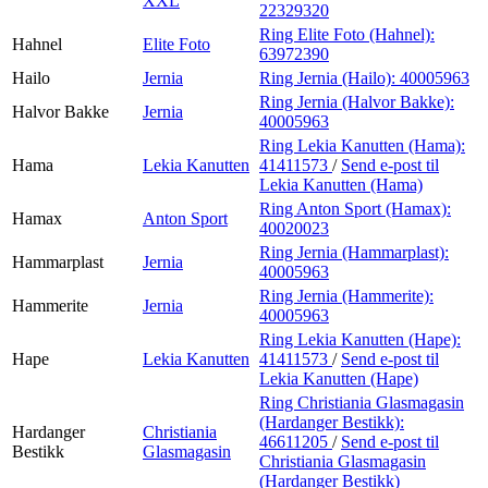
XXL
22329320
Ring Elite Foto (Hahnel):
Hahnel
Elite Foto
63972390
Hailo
Jernia
Ring Jernia (Hailo):
40005963
Ring Jernia (Halvor Bakke):
Halvor Bakke
Jernia
40005963
Ring Lekia Kanutten (Hama):
Hama
Lekia Kanutten
41411573
/
Send e-post
til
Lekia Kanutten (Hama)
Ring Anton Sport (Hamax):
Hamax
Anton Sport
40020023
Ring Jernia (Hammarplast):
Hammarplast
Jernia
40005963
Ring Jernia (Hammerite):
Hammerite
Jernia
40005963
Ring Lekia Kanutten (Hape):
Hape
Lekia Kanutten
41411573
/
Send e-post
til
Lekia Kanutten (Hape)
Ring Christiania Glasmagasin
(Hardanger Bestikk):
Hardanger
Christiania
46611205
/
Send e-post
til
Bestikk
Glasmagasin
Christiania Glasmagasin
(Hardanger Bestikk)