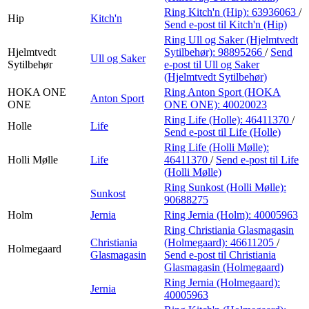
Ring Kitch'n (Hip):
63936063
/
Hip
Kitch'n
Send e-post
til Kitch'n (Hip)
Ring Ull og Saker (Hjelmtvedt
Hjelmtvedt
Sytilbehør):
98895266
/
Send
Ull og Saker
Sytilbehør
e-post
til Ull og Saker
(Hjelmtvedt Sytilbehør)
HOKA ONE
Ring Anton Sport (HOKA
Anton Sport
ONE
ONE ONE):
40020023
Ring Life (Holle):
46411370
/
Holle
Life
Send e-post
til Life (Holle)
Ring Life (Holli Mølle):
Holli Mølle
Life
46411370
/
Send e-post
til Life
(Holli Mølle)
Ring Sunkost (Holli Mølle):
Sunkost
90688275
Holm
Jernia
Ring Jernia (Holm):
40005963
Ring Christiania Glasmagasin
Christiania
(Holmegaard):
46611205
/
Holmegaard
Glasmagasin
Send e-post
til Christiania
Glasmagasin (Holmegaard)
Ring Jernia (Holmegaard):
Jernia
40005963