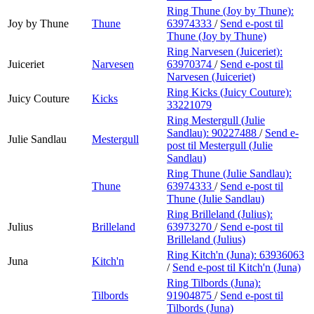
Ring Thune (Joy by Thune):
Joy by Thune
Thune
63974333
/
Send e-post
til
Thune (Joy by Thune)
Ring Narvesen (Juiceriet):
Juiceriet
Narvesen
63970374
/
Send e-post
til
Narvesen (Juiceriet)
Ring Kicks (Juicy Couture):
Juicy Couture
Kicks
33221079
Ring Mestergull (Julie
Sandlau):
90227488
/
Send e-
Julie Sandlau
Mestergull
post
til Mestergull (Julie
Sandlau)
Ring Thune (Julie Sandlau):
Thune
63974333
/
Send e-post
til
Thune (Julie Sandlau)
Ring Brilleland (Julius):
Julius
Brilleland
63973270
/
Send e-post
til
Brilleland (Julius)
Ring Kitch'n (Juna):
63936063
Juna
Kitch'n
/
Send e-post
til Kitch'n (Juna)
Ring Tilbords (Juna):
Tilbords
91904875
/
Send e-post
til
Tilbords (Juna)