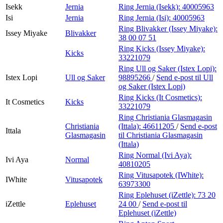
Isekk
Jernia
Ring Jernia (Isekk):
40005963
Isi
Jernia
Ring Jernia (Isi):
40005963
Ring Blivakker (Issey Miyake):
Issey Miyake
Blivakker
38 00 07 51
Ring Kicks (Issey Miyake):
Kicks
33221079
Ring Ull og Saker (Istex Lopi):
Istex Lopi
Ull og Saker
98895266
/
Send e-post
til Ull
og Saker (Istex Lopi)
Ring Kicks (It Cosmetics):
It Cosmetics
Kicks
33221079
Ring Christiania Glasmagasin
Christiania
(Ittala):
46611205
/
Send e-post
Ittala
Glasmagasin
til Christiania Glasmagasin
(Ittala)
Ring Normal (Ivi Aya):
Ivi Aya
Normal
40810205
Ring Vitusapotek (IWhite):
IWhite
Vitusapotek
63973300
Ring Eplehuset (iZettle):
73 20
iZettle
Eplehuset
24 00
/
Send e-post
til
Eplehuset (iZettle)