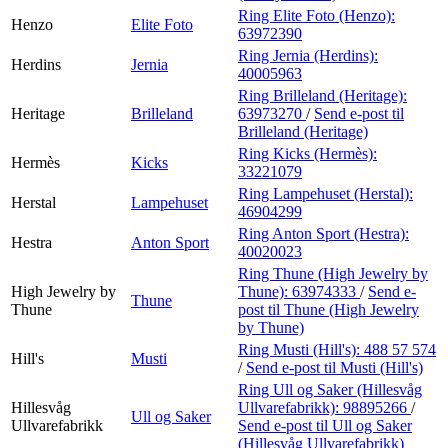
Ring Elite Foto (Henzo):
Henzo
Elite Foto
63972390
Ring Jernia (Herdins):
Herdins
Jernia
40005963
Ring Brilleland (Heritage):
Heritage
Brilleland
63973270
/
Send e-post
til
Brilleland (Heritage)
Ring Kicks (Hermès):
Hermès
Kicks
33221079
Ring Lampehuset (Herstal):
Herstal
Lampehuset
46904299
Ring Anton Sport (Hestra):
Hestra
Anton Sport
40020023
Ring Thune (High Jewelry by
High Jewelry by
Thune):
63974333
/
Send e-
Thune
Thune
post
til Thune (High Jewelry
by Thune)
Ring Musti (Hill's):
488 57 574
Hill's
Musti
/
Send e-post
til Musti (Hill's)
Ring Ull og Saker (Hillesvåg
Hillesvåg
Ullvarefabrikk):
98895266
/
Ull og Saker
Ullvarefabrikk
Send e-post
til Ull og Saker
(Hillesvåg Ullvarefabrikk)