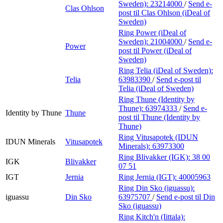
Sweden):
23214000
/
Send e-
Clas Ohlson
post
til Clas Ohlson (iDeal of
Sweden)
Ring Power (iDeal of
Sweden):
21004000
/
Send e-
Power
post
til Power (iDeal of
Sweden)
Ring Telia (iDeal of Sweden):
Telia
63983390
/
Send e-post
til
Telia (iDeal of Sweden)
Ring Thune (Identity by
Thune):
63974333
/
Send e-
Identity by Thune
Thune
post
til Thune (Identity by
Thune)
Ring Vitusapotek (IDUN
IDUN Minerals
Vitusapotek
Minerals):
63973300
Ring Blivakker (IGK):
38 00
IGK
Blivakker
07 51
IGT
Jernia
Ring Jernia (IGT):
40005963
Ring Din Sko (iguassu):
iguassu
Din Sko
63975707
/
Send e-post
til Din
Sko (iguassu)
Ring Kitch'n (Iittala):