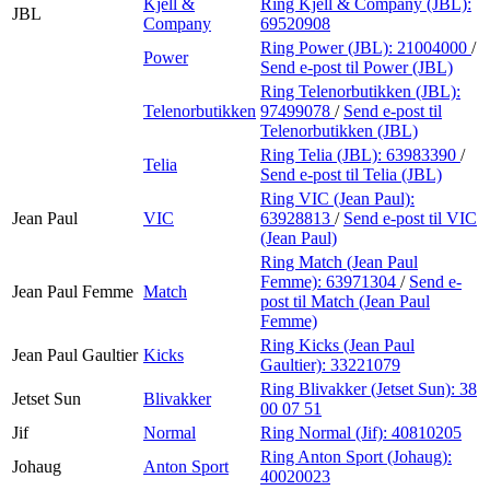
Kjell &
Ring Kjell & Company (JBL):
JBL
Company
69520908
Ring Power (JBL):
21004000
/
Power
Send e-post
til Power (JBL)
Ring Telenorbutikken (JBL):
Telenorbutikken
97499078
/
Send e-post
til
Telenorbutikken (JBL)
Ring Telia (JBL):
63983390
/
Telia
Send e-post
til Telia (JBL)
Ring VIC (Jean Paul):
Jean Paul
VIC
63928813
/
Send e-post
til VIC
(Jean Paul)
Ring Match (Jean Paul
Femme):
63971304
/
Send e-
Jean Paul Femme
Match
post
til Match (Jean Paul
Femme)
Ring Kicks (Jean Paul
Jean Paul Gaultier
Kicks
Gaultier):
33221079
Ring Blivakker (Jetset Sun):
38
Jetset Sun
Blivakker
00 07 51
Jif
Normal
Ring Normal (Jif):
40810205
Ring Anton Sport (Johaug):
Johaug
Anton Sport
40020023