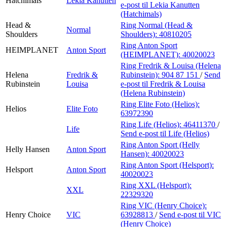
Hatchimals
Lekia Kanutten
e-post
til Lekia Kanutten
(Hatchimals)
Head &
Ring Normal (Head &
Normal
Shoulders
Shoulders):
40810205
Ring Anton Sport
HEIMPLANET
Anton Sport
(HEIMPLANET):
40020023
Ring Fredrik & Louisa (Helena
Helena
Fredrik &
Rubinstein):
904 87 151
/
Send
Rubinstein
Louisa
e-post
til Fredrik & Louisa
(Helena Rubinstein)
Ring Elite Foto (Helios):
Helios
Elite Foto
63972390
Ring Life (Helios):
46411370
/
Life
Send e-post
til Life (Helios)
Ring Anton Sport (Helly
Helly Hansen
Anton Sport
Hansen):
40020023
Ring Anton Sport (Helsport):
Helsport
Anton Sport
40020023
Ring XXL (Helsport):
XXL
22329320
Ring VIC (Henry Choice):
Henry Choice
VIC
63928813
/
Send e-post
til VIC
(Henry Choice)