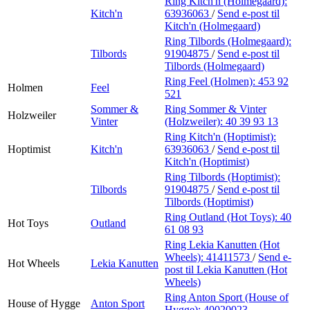
Ring Kitch'n (Holmegaard):
Kitch'n
63936063
/
Send e-post
til
Kitch'n (Holmegaard)
Ring Tilbords (Holmegaard):
Tilbords
91904875
/
Send e-post
til
Tilbords (Holmegaard)
Ring Feel (Holmen):
453 92
Holmen
Feel
521
Sommer &
Ring Sommer & Vinter
Holzweiler
Vinter
(Holzweiler):
40 39 93 13
Ring Kitch'n (Hoptimist):
Hoptimist
Kitch'n
63936063
/
Send e-post
til
Kitch'n (Hoptimist)
Ring Tilbords (Hoptimist):
Tilbords
91904875
/
Send e-post
til
Tilbords (Hoptimist)
Ring Outland (Hot Toys):
40
Hot Toys
Outland
61 08 93
Ring Lekia Kanutten (Hot
Wheels):
41411573
/
Send e-
Hot Wheels
Lekia Kanutten
post
til Lekia Kanutten (Hot
Wheels)
Ring Anton Sport (House of
House of Hygge
Anton Sport
Hygge):
40020023