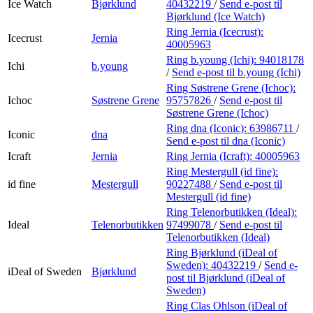
Ice Watch
Bjørklund
40432219
/
Send e-post
til
Bjørklund (Ice Watch)
Ring Jernia (Icecrust):
Icecrust
Jernia
40005963
Ring b.young (Ichi):
94018178
Ichi
b.young
/
Send e-post
til b.young (Ichi)
Ring Søstrene Grene (Ichoc):
Ichoc
Søstrene Grene
95757826
/
Send e-post
til
Søstrene Grene (Ichoc)
Ring dna (Iconic):
63986711
/
Iconic
dna
Send e-post
til dna (Iconic)
Icraft
Jernia
Ring Jernia (Icraft):
40005963
Ring Mestergull (id fine):
id fine
Mestergull
90227488
/
Send e-post
til
Mestergull (id fine)
Ring Telenorbutikken (Ideal):
Ideal
Telenorbutikken
97499078
/
Send e-post
til
Telenorbutikken (Ideal)
Ring Bjørklund (iDeal of
Sweden):
40432219
/
Send e-
iDeal of Sweden
Bjørklund
post
til Bjørklund (iDeal of
Sweden)
Ring Clas Ohlson (iDeal of