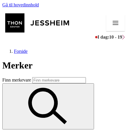
Gå til hovedinnhold
I dag:
10 - 19
Forside
Merker
Butikker
Finn merkevare
Mat og drikke
Helse
Aktiviteter
Tilbud