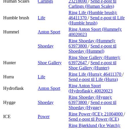
Human Scales
Carlings
23218690
/
Send e-post
til
Carlings (Human Scales)
Ring Life (Humble brush):
Humble brush
Life
46411370
/
Send e-post
til Life
(Humble brush)
Ring Anton Sport (Hummel):
Hummel
Anton Sport
40020023
Ring Shoeday (Hummel):
Shoeday
63973800
/
Send e-post
til
Shoeday (Hummel)
Ring Shoe Gallery (Hunter):
Hunter
Shoe Gallery
63972647
/
Send e-post
til
Shoe Gallery (Hunter)
Ring Life (Hurra):
46411370
/
Hurra
Life
Send e-post
til Life (Hurra)
Ring Anton Sport
Hydroflask
Anton Sport
(Hydroflask):
40020023
Ring Shoeday (Hygge):
Hygge
Shoeday
63973800
/
Send e-post
til
Shoeday (Hygge)
Ring Power (ICE):
21004000
/
ICE
Power
Send e-post
til Power (ICE)
Ring Bjørklund (Ice Watch):