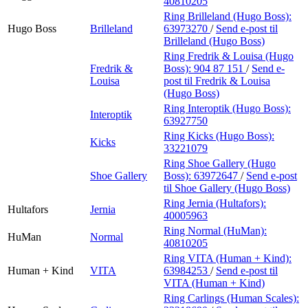
40810205
Ring Brilleland (Hugo Boss):
Hugo Boss
Brilleland
63973270
/
Send e-post
til
Brilleland (Hugo Boss)
Ring Fredrik & Louisa (Hugo
Fredrik &
Boss):
904 87 151
/
Send e-
Louisa
post
til Fredrik & Louisa
(Hugo Boss)
Ring Interoptik (Hugo Boss):
Interoptik
63927750
Ring Kicks (Hugo Boss):
Kicks
33221079
Ring Shoe Gallery (Hugo
Shoe Gallery
Boss):
63972647
/
Send e-post
til Shoe Gallery (Hugo Boss)
Ring Jernia (Hultafors):
Hultafors
Jernia
40005963
Ring Normal (HuMan):
HuMan
Normal
40810205
Ring VITA (Human + Kind):
Human + Kind
VITA
63984253
/
Send e-post
til
VITA (Human + Kind)
Ring Carlings (Human Scales):