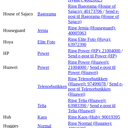
Ring Bagorama (House of
Sajaco):
40173706
/
Send e-
House of Sajaco
Bagorama
post
til Bagorama (House of
Sajaco)
Ring Jernia (Houseguard):
Houseguard
Jernia
40005963
Ring Elite Foto (Hoya):
Hoya
Elite Foto
63972390
Ring Power (HP):
21004000
/
HP
Power
Send e-post
til Power (HP)
Ring Power (Huawei):
Huawei
Power
21004000
/
Send e-post
til
Power (Huawei)
Ring Telenorbutikken
(Huawei):
97499078
/
Send e-
Telenorbutikken
post
til Telenorbutikken
(Huawei)
Ring Telia (Huawei):
Telia
63983390
/
Send e-post
til
Telia (Huawei)
Hub
Kaos
Ring Kaos (Hub):
90019395
Ring Normal (Huggies):
Huggies
Normal