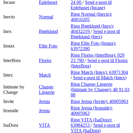
Incase
Eplehuset
24 00
/
Send e-post
til
Eplehuset (Incase)
Ring Normal (Inecto):
Inecto
Normal
40810205
Ring Bjørklund (Inex):
Inex
Bjørklund
40432219
/
Send e-post
til
Bjørklund (Inex)
Ring Elite Foto (Instax):
Instax
Elite Foto
63972390
Ring Floriss (Interflora):
929
Interflora
Floriss
23 790
/
Send e-post
til Floriss
(Interflora)
Ring Match (Intex):
63971304
Intex
Match
/
Send e-post
til Match (Intex)
Ring Change Lingerie
Intimate by
Change
(Intimate by Change):
48 91 03
Change
Lingerie
88
Invite
Jernia
Ring Jernia (Invite):
40005963
Ring Jernia (Ironside):
Ironside
Jernia
40005963
Ring VITA (IsaDora):
IsaDora
VITA
63984253
/
Send e-post
til
VITA (IsaDora)