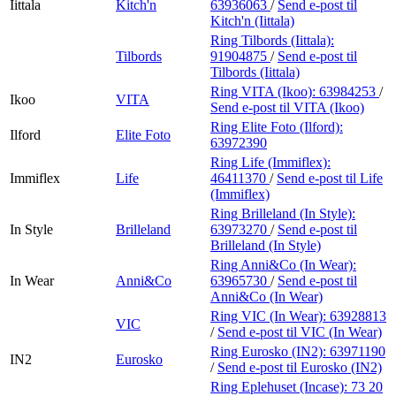
Iittala
Kitch'n
63936063
/
Send e-post
til
Kitch'n (Iittala)
Ring Tilbords (Iittala):
Tilbords
91904875
/
Send e-post
til
Tilbords (Iittala)
Ring VITA (Ikoo):
63984253
/
Ikoo
VITA
Send e-post
til VITA (Ikoo)
Ring Elite Foto (Ilford):
Ilford
Elite Foto
63972390
Ring Life (Immiflex):
Immiflex
Life
46411370
/
Send e-post
til Life
(Immiflex)
Ring Brilleland (In Style):
In Style
Brilleland
63973270
/
Send e-post
til
Brilleland (In Style)
Ring Anni&Co (In Wear):
In Wear
Anni&Co
63965730
/
Send e-post
til
Anni&Co (In Wear)
Ring VIC (In Wear):
63928813
VIC
/
Send e-post
til VIC (In Wear)
Ring Eurosko (IN2):
63971190
IN2
Eurosko
/
Send e-post
til Eurosko (IN2)
Ring Eplehuset (Incase):
73 20