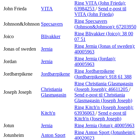
Ring VITA (John Frieda):
John Frieda
VITA
63984253
/
Send e-post
til
VITA (John Frieda)
Ring Specsavers
Johnson&Johnson
Specsavers
(Johnson&Johnson):
67203950
Ring Blivakker (Joico):
38 00
Joico
Blivakker
07 51
Ring Jernia (Jonas of sweden):
Jonas of sweden
Jernia
40005963
Ring Jernia (Jordan):
Jordan
Jernia
40005963
Ring Jordbærpikene
Jordbærpikene
Jordbærpikene
(Jordbærpikene):
918 61 388
Ring Christiania Glasmagasin
Christiania
(Joseph Joseph):
46611205
/
Joseph Joseph
Glasmagasin
Send e-post
til Christiania
Glasmagasin (Joseph Joseph)
Ring Kitch'n (Joseph Joseph):
Kitch'n
63936063
/
Send e-post
til
Kitch'n (Joseph Joseph)
Jotun
Jernia
Ring Jernia (Jotun):
40005963
Ring Anton Sport (Jotunheim):
Jotunheim
Anton Sport
40020023