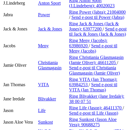
Ring Anton Sport
J.Lindeberg
Anton Sport
(J.Lindeberg):
40020023
Ring Power (Jabra):
21004000
Jabra
Power
/
Send e-post
til Power (Jabra)
Ring Jack & Jones (Jack &
Jack & Jones
Jack & Jones
Jones):
63977200
/
Send e-post
til Jack & Jones (Jack & Jones)
Ring Meny (Jacobs):
Jacobs
Meny
63986920
/
Send e-post
til
Meny (Jacobs)
Ring Christiania Glasmagasin
Christiania
(Jamie Oliver):
46611205
/
Jamie Oliver
Glasmagasin
Send e-post
til Christiania
Glasmagasin (Jamie Oliver)
Ring VITA (Jan Thomas):
Jan Thomas
VITA
63984253
/
Send e-post
til
VITA (Jan Thomas)
Ring Blivakker (Jane Iredale):
Jane Iredale
Blivakker
38 00 07 51
Ring Life (Jason):
46411370
/
Jason
Life
Send e-post
til Life (Jason)
Ring Sunkost (Jason Aloe
Jason Aloe Vera
Sunkost
Vera):
90688275