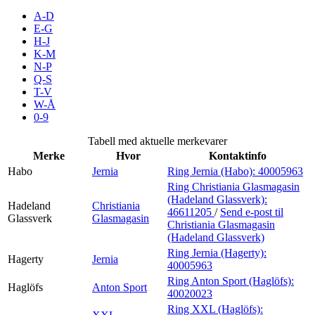
Inspirasjon
A-D
E-G
H-J
K-M
N-P
Søk
Q-S
T-V
W-Å
0-9
Åpningstider
Tabell med aktuelle merkevarer
Merke
Hvor
Kontaktinfo
Praktisk informasjon
Habo
Jernia
Ring Jernia (Habo):
40005963
Ledige stillinger
Ring Christiania Glasmagasin
(Hadeland Glassverk):
Hadeland
Christiania
Magasin
46611205
/
Send e-post
til
Glassverk
Glasmagasin
Christiania Glasmagasin
(Hadeland Glassverk)
Gavekort
Ring Jernia (Hagerty):
Hagerty
Jernia
Finn frem
40005963
Ring Anton Sport (Haglöfs):
Haglöfs
Anton Sport
40020023
Ring XXL (Haglöfs):