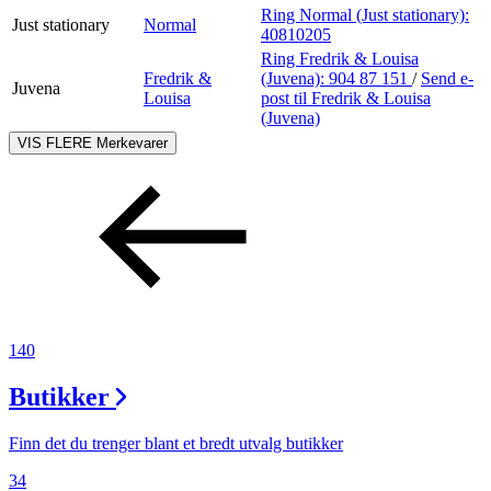
Ring Normal (Just stationary):
Just stationary
Normal
40810205
Ring Fredrik & Louisa
Fredrik &
(Juvena):
904 87 151
/
Send e-
Juvena
Louisa
post
til Fredrik & Louisa
(Juvena)
VIS FLERE
Merkevarer
140
Butikker
Finn det du trenger blant et bredt utvalg butikker
34