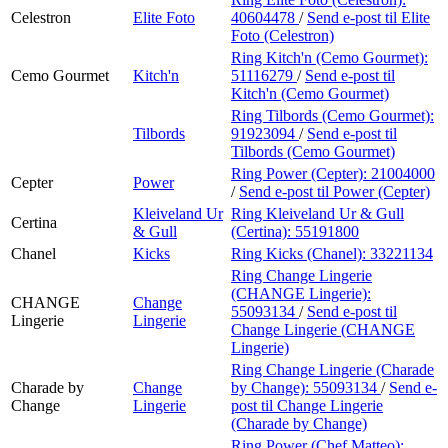
Celestron
Elite Foto
40604478
/
Send e-post
til Elite
Foto (Celestron)
Ring Kitch'n (Cemo Gourmet):
Cemo Gourmet
Kitch'n
51116279
/
Send e-post
til
Kitch'n (Cemo Gourmet)
Ring Tilbords (Cemo Gourmet):
Tilbords
91923094
/
Send e-post
til
Tilbords (Cemo Gourmet)
Ring Power (Cepter):
21004000
Cepter
Power
/
Send e-post
til Power (Cepter)
Kleiveland Ur
Ring Kleiveland Ur & Gull
Certina
& Gull
(Certina):
55191800
Chanel
Kicks
Ring Kicks (Chanel):
33221134
Ring Change Lingerie
(CHANGE Lingerie):
CHANGE
Change
55093134
/
Send e-post
til
Lingerie
Lingerie
Change Lingerie (CHANGE
Lingerie)
Ring Change Lingerie (Charade
Charade by
Change
by Change):
55093134
/
Send e-
Change
Lingerie
post
til Change Lingerie
(Charade by Change)
Ring Power (Chef Matteo):