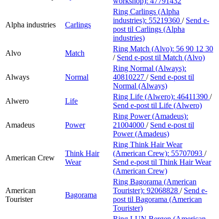
workshop):
47791432
Ring Carlings (Alpha
industries):
55219360
/
Send e-
Alpha industries
Carlings
post
til Carlings (Alpha
industries)
Ring Match (Alvo):
56 90 12 30
Alvo
Match
/
Send e-post
til Match (Alvo)
Ring Normal (Always):
Always
Normal
40810227
/
Send e-post
til
Normal (Always)
Ring Life (Alwero):
46411390
/
Alwero
Life
Send e-post
til Life (Alwero)
Ring Power (Amadeus):
Amadeus
Power
21004000
/
Send e-post
til
Power (Amadeus)
Ring Think Hair Wear
Think Hair
(American Crew):
55707093
/
American Crew
Wear
Send e-post
til Think Hair Wear
(American Crew)
Ring Bagorama (American
American
Tourister):
92068828
/
Send e-
Bagorama
Tourister
post
til Bagorama (American
Tourister)
Ring LUN Bergen (American