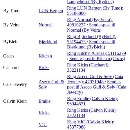
Lampehuset (By Rydéns)
Ring LUN Bergen (By Timo):
By Timo
LUN Bergen
55186800
Ring Normal (By Veira):
By Veira
Normal
40810227
/
Send e-post
til
Normal (By Veira)
Ring Bjørklund (ByBiehl):
ByBiehl
Bjørklund
55194475
/
Send e-post
til
Bjørklund (ByBiehl)
Ring Kitch'n (Cacas):
51116279
Cacas
Kitch'n
/
Send e-post
til Kitch'n (Cacas)
Ring Kicks (Cacharel):
Cacharel
Kicks
33221134
Ring Aseco Gull & Sølv (Caia
Aseco Gull &
Jewelry):
47971948
/
Send e-
Caia Jewelry
Sølv
post
til Aseco Gull & Sølv (Caia
Jewelry)
Ring Emilie (Calvin Klein):
Calvin Klein
Emilie
96944571
Ring Kicks (Calvin Klein):
Kicks
33221134
Ring VIC (Calvin Klein):
VIC
45377988