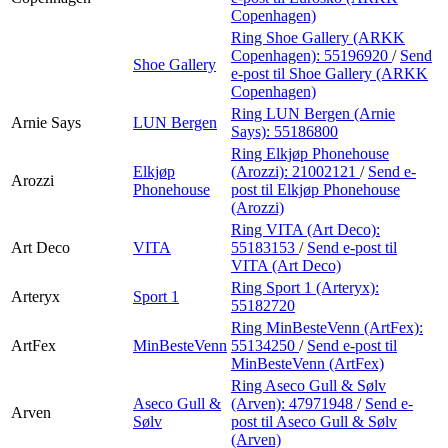
Copenhagen)
Ring Shoe Gallery (ARKK
Copenhagen):
55196920
/
Send
Shoe Gallery
e-post
til Shoe Gallery (ARKK
Copenhagen)
Ring LUN Bergen (Arnie
Arnie Says
LUN Bergen
Says):
55186800
Ring Elkjøp Phonehouse
Elkjøp
(Arozzi):
21002121
/
Send e-
Arozzi
Phonehouse
post
til Elkjøp Phonehouse
(Arozzi)
Ring VITA (Art Deco):
Art Deco
VITA
55183153
/
Send e-post
til
VITA (Art Deco)
Ring Sport 1 (Arteryx):
Arteryx
Sport 1
55182720
Ring MinBesteVenn (ArtFex):
ArtFex
MinBesteVenn
55134250
/
Send e-post
til
MinBesteVenn (ArtFex)
Ring Aseco Gull & Sølv
Aseco Gull &
(Arven):
47971948
/
Send e-
Arven
Sølv
post
til Aseco Gull & Sølv
(Arven)