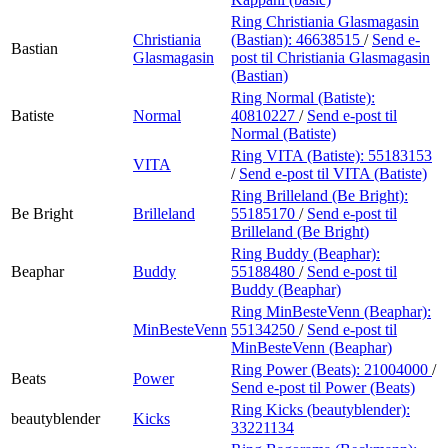
Ring Christiania Glasmagasin
Christiania
(Bastian):
46638515
/
Send e-
Bastian
Glasmagasin
post
til Christiania Glasmagasin
(Bastian)
Ring Normal (Batiste):
Batiste
Normal
40810227
/
Send e-post
til
Normal (Batiste)
Ring VITA (Batiste):
55183153
VITA
/
Send e-post
til VITA (Batiste)
Ring Brilleland (Be Bright):
Be Bright
Brilleland
55185170
/
Send e-post
til
Brilleland (Be Bright)
Ring Buddy (Beaphar):
Beaphar
Buddy
55188480
/
Send e-post
til
Buddy (Beaphar)
Ring MinBesteVenn (Beaphar):
MinBesteVenn
55134250
/
Send e-post
til
MinBesteVenn (Beaphar)
Ring Power (Beats):
21004000
/
Beats
Power
Send e-post
til Power (Beats)
Ring Kicks (beautyblender):
beautyblender
Kicks
33221134