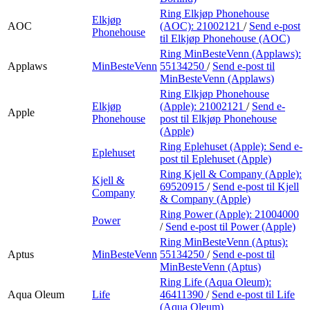
Ring Elkjøp Phonehouse
Elkjøp
AOC
(AOC):
21002121
/
Send e-post
Phonehouse
til Elkjøp Phonehouse (AOC)
Ring MinBesteVenn (Applaws):
Applaws
MinBesteVenn
55134250
/
Send e-post
til
MinBesteVenn (Applaws)
Ring Elkjøp Phonehouse
Elkjøp
(Apple):
21002121
/
Send e-
Apple
Phonehouse
post
til Elkjøp Phonehouse
(Apple)
Ring Eplehuset (Apple):
Send e-
Eplehuset
post
til Eplehuset (Apple)
Ring Kjell & Company (Apple):
Kjell &
69520915
/
Send e-post
til Kjell
Company
& Company (Apple)
Ring Power (Apple):
21004000
Power
/
Send e-post
til Power (Apple)
Ring MinBesteVenn (Aptus):
Aptus
MinBesteVenn
55134250
/
Send e-post
til
MinBesteVenn (Aptus)
Ring Life (Aqua Oleum):
Aqua Oleum
Life
46411390
/
Send e-post
til Life
(Aqua Oleum)