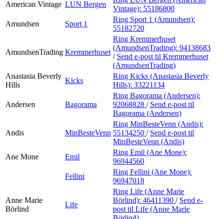
American Vintage
LUN Bergen
Vintage):
55186800
Ring Sport 1 (Amundsen):
Amundsen
Sport 1
55182720
Ring Kremmerhuset
(AmundsenTrading):
94138683
AmundsenTrading
Kremmerhuset
/
Send e-post
til Kremmerhuset
(AmundsenTrading)
Anastasia Beverly
Ring Kicks (Anastasia Beverly
Kicks
Hills
Hills):
33221134
Ring Bagorama (Andersen):
Andersen
Bagorama
92068828
/
Send e-post
til
Bagorama (Andersen)
Ring MinBesteVenn (Andis):
Andis
MinBesteVenn
55134250
/
Send e-post
til
MinBesteVenn (Andis)
Ring Emil (Ane Mone):
Ane Mone
Emil
96944560
Ring Fellini (Ane Mone):
Fellini
96947018
Ring Life (Anne Marie
Anne Marie
Börlind):
46411390
/
Send e-
Life
Börlind
post
til Life (Anne Marie
Börlind)