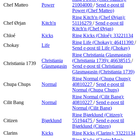
Chef Matteo
Power
21004000
/
Send e-post
til
Power (Chef Matteo)
Ring Kitch'n (Chef Ørjan):
Chef Ørjan
Kitch'n
51116279
/
Send e-post
til
Kitch'n (Chef Ørjan)
Chloé
Kicks
Ring Kicks (Chloé):
33221134
Ring Life (Chokay):
46411390
/
Chokay
Life
Send e-post
til Life (Chokay)
Ring Christiania Glasmagasin
Christiania
(Christiania 1739):
46638515
/
Christiania 1739
Glasmagasin
Send e-post
til Christiania
Glasmagasin (Christiania 1739)
Ring Normal (Chupa Chups):
Chupa Chups
Normal
40810227
/
Send e-post
til
Normal (Chupa Chups)
Ring Normal (Cilit Bang):
Cilit Bang
Normal
40810227
/
Send e-post
til
Normal (Cilit Bang)
Ring Bjørklund (Citizen):
Citizen
Bjørklund
55194475
/
Send e-post
til
Bjørklund (Citizen)
Clarins
Kicks
Ring Kicks (Clarins):
33221134
Ring Kicks (ClarinsMen):