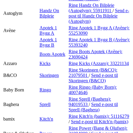
Ring Handz On Bilpleie
Handz On
(Autoglym):
55911911
/
Send e-
Autoglym
Bilpleie
post
til Handz On Bilpleie
(Autoglym)
Apotek 1
Ring Apotek 1 Bygg A (Avène):
Avène
Bygg A
55253090
Apotek 1
Ring Apotek 1 Bygg B (Avène):
Bygg B
55393240
Ring Boots Apotek (Avène):
Boots Apotek
23690424
Azzaro
Kicks
Ring Kicks (Azzaro):
33221134
Ring Skoringen (B&CO):
B&CO
Skoringen
21079501
/
Send e-post
til
Skoringen (B&CO)
Ring Ringo (Baby Born):
Baby Born
Ringo
40074646
Ring Sprell (Baghera):
Baghera
Sprell
94019533
/
Send e-post
til
Sprell (Baghera)
Ring Kitch'n (bamix):
51116279
bamix
Kitch'n
/
Send e-post
til Kitch'n (bamix)
Ring Power (Bang & Olufsen):