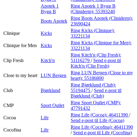
Apotek 1
Ring Apotek 1 Bygg B
Bygg B
(Cliniderm):
55393240
Ring Boots Apotek (Cliniderm):
Boots Apotek
23690424
Ring Kicks (Clinique):
Clinique
Kicks
33221134
Ring Kicks (Clinique for Men):
Clinique for Men
Kicks
33221134
Ring Kitch'n (Clip Fresh):
Clip Fresh
Kitch'n
51116279
/
Send e-post
til
Kitch'n (Clip Fresh)
Ring LUN Bergen (Close to my
Close to my heart
LUN Bergen
heart):
55186800
Ring Bjørklund (Club):
Club
Bjørklund
55194475
/
Send e-post
til
Bjørklund (Club)
Ring Sport Outlet (CMP):
CMP
Sport Outlet
47791432
Ring Life (Cocoa):
46411390
/
Cocoa
Life
Send e-post
til Life (Cocoa)
Ring Life (Cocofina):
46411390
Cocofina
Life
/
Send e-post
til Life (Cocofina)