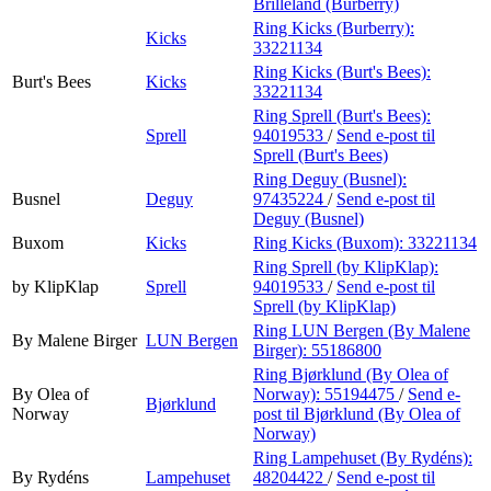
Brilleland (Burberry)
Ring Kicks (Burberry):
Kicks
33221134
Ring Kicks (Burt's Bees):
Burt's Bees
Kicks
33221134
Ring Sprell (Burt's Bees):
Sprell
94019533
/
Send e-post
til
Sprell (Burt's Bees)
Ring Deguy (Busnel):
Busnel
Deguy
97435224
/
Send e-post
til
Deguy (Busnel)
Buxom
Kicks
Ring Kicks (Buxom):
33221134
Ring Sprell (by KlipKlap):
by KlipKlap
Sprell
94019533
/
Send e-post
til
Sprell (by KlipKlap)
Ring LUN Bergen (By Malene
By Malene Birger
LUN Bergen
Birger):
55186800
Ring Bjørklund (By Olea of
By Olea of
Norway):
55194475
/
Send e-
Bjørklund
Norway
post
til Bjørklund (By Olea of
Norway)
Ring Lampehuset (By Rydéns):
By Rydéns
Lampehuset
48204422
/
Send e-post
til