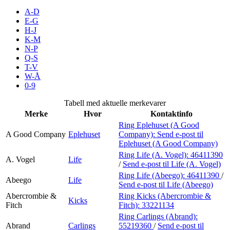
Kundeklubb
A-D
E-G
H-J
Inspirasjon
K-M
N-P
Q-S
T-V
Søk
W-Å
0-9
Tabell med aktuelle merkevarer
Merke
Hvor
Kontaktinfo
Åpningstider
Ring Eplehuset (A Good
A Good Company
Eplehuset
Company):
Send e-post
til
Praktisk informasjon
Eplehuset (A Good Company)
Ring Life (A. Vogel):
46411390
Ledige stillinger
A. Vogel
Life
/
Send e-post
til Life (A. Vogel)
Ring Life (Abeego):
46411390
/
Magasin
Abeego
Life
Send e-post
til Life (Abeego)
Gavekort
Abercrombie &
Ring Kicks (Abercrombie &
Kicks
Fitch
Fitch):
33221134
Finn frem
Ring Carlings (Abrand):
Abrand
Carlings
55219360
/
Send e-post
til