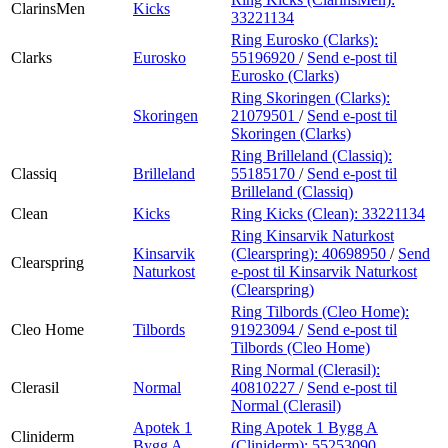
ClarinsMen
Kicks
33221134
Ring Eurosko (Clarks):
Clarks
Eurosko
55196920
/
Send e-post
til
Eurosko (Clarks)
Ring Skoringen (Clarks):
Skoringen
21079501
/
Send e-post
til
Skoringen (Clarks)
Ring Brilleland (Classiq):
Classiq
Brilleland
55185170
/
Send e-post
til
Brilleland (Classiq)
Clean
Kicks
Ring Kicks (Clean):
33221134
Ring Kinsarvik Naturkost
Kinsarvik
(Clearspring):
40698950
/
Send
Clearspring
Naturkost
e-post
til Kinsarvik Naturkost
(Clearspring)
Ring Tilbords (Cleo Home):
Cleo Home
Tilbords
91923094
/
Send e-post
til
Tilbords (Cleo Home)
Ring Normal (Clerasil):
Clerasil
Normal
40810227
/
Send e-post
til
Normal (Clerasil)
Apotek 1
Ring Apotek 1 Bygg A
Cliniderm
Bygg A
(Cliniderm):
55253090