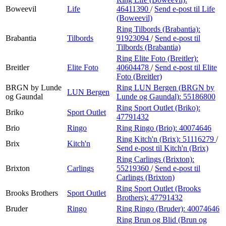
Boweevil
Life
46411390
/
Send e-post
til Life
(Boweevil)
Ring Tilbords (Brabantia):
Brabantia
Tilbords
91923094
/
Send e-post
til
Tilbords (Brabantia)
Ring Elite Foto (Breitler):
Breitler
Elite Foto
40604478
/
Send e-post
til Elite
Foto (Breitler)
BRGN by Lunde
Ring LUN Bergen (BRGN by
LUN Bergen
og Gaundal
Lunde og Gaundal):
55186800
Ring Sport Outlet (Briko):
Briko
Sport Outlet
47791432
Brio
Ringo
Ring Ringo (Brio):
40074646
Ring Kitch'n (Brix):
51116279
/
Brix
Kitch'n
Send e-post
til Kitch'n (Brix)
Ring Carlings (Brixton):
Brixton
Carlings
55219360
/
Send e-post
til
Carlings (Brixton)
Ring Sport Outlet (Brooks
Brooks Brothers
Sport Outlet
Brothers):
47791432
Bruder
Ringo
Ring Ringo (Bruder):
40074646
Ring Brun og Blid (Brun og