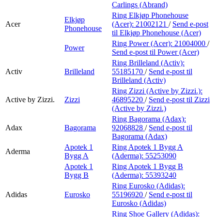
Carlings (Abrand)
Ring Elkjøp Phonehouse
Elkjøp
Acer
(Acer):
21002121
/
Send e-post
Phonehouse
til Elkjøp Phonehouse (Acer)
Ring Power (Acer):
21004000
/
Power
Send e-post
til Power (Acer)
Ring Brilleland (Activ):
Activ
Brilleland
55185170
/
Send e-post
til
Brilleland (Activ)
Ring Zizzi (Active by Zizzi.):
Active by Zizzi.
Zizzi
46895220
/
Send e-post
til Zizzi
(Active by Zizzi.)
Ring Bagorama (Adax):
Adax
Bagorama
92068828
/
Send e-post
til
Bagorama (Adax)
Apotek 1
Ring Apotek 1 Bygg A
Aderma
Bygg A
(Aderma):
55253090
Apotek 1
Ring Apotek 1 Bygg B
Bygg B
(Aderma):
55393240
Ring Eurosko (Adidas):
Adidas
Eurosko
55196920
/
Send e-post
til
Eurosko (Adidas)
Ring Shoe Gallery (Adidas):