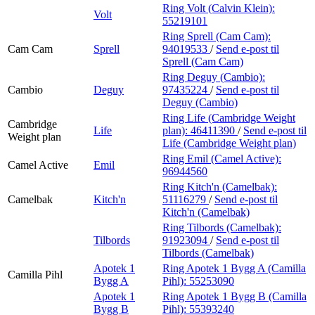
Ring Volt (Calvin Klein):
Volt
55219101
Ring Sprell (Cam Cam):
Cam Cam
Sprell
94019533
/
Send e-post
til
Sprell (Cam Cam)
Ring Deguy (Cambio):
Cambio
Deguy
97435224
/
Send e-post
til
Deguy (Cambio)
Ring Life (Cambridge Weight
Cambridge
Life
plan):
46411390
/
Send e-post
til
Weight plan
Life (Cambridge Weight plan)
Ring Emil (Camel Active):
Camel Active
Emil
96944560
Ring Kitch'n (Camelbak):
Camelbak
Kitch'n
51116279
/
Send e-post
til
Kitch'n (Camelbak)
Ring Tilbords (Camelbak):
Tilbords
91923094
/
Send e-post
til
Tilbords (Camelbak)
Apotek 1
Ring Apotek 1 Bygg A (Camilla
Camilla Pihl
Bygg A
Pihl):
55253090
Apotek 1
Ring Apotek 1 Bygg B (Camilla
Bygg B
Pihl):
55393240