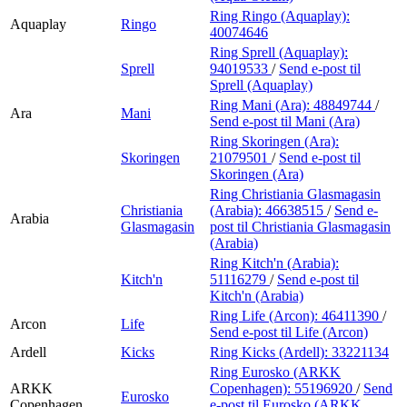
Ring Ringo (Aquaplay):
Aquaplay
Ringo
40074646
Ring Sprell (Aquaplay):
Sprell
94019533
/
Send e-post
til
Sprell (Aquaplay)
Ring Mani (Ara):
48849744
/
Ara
Mani
Send e-post
til Mani (Ara)
Ring Skoringen (Ara):
Skoringen
21079501
/
Send e-post
til
Skoringen (Ara)
Ring Christiania Glasmagasin
Christiania
(Arabia):
46638515
/
Send e-
Arabia
Glasmagasin
post
til Christiania Glasmagasin
(Arabia)
Ring Kitch'n (Arabia):
Kitch'n
51116279
/
Send e-post
til
Kitch'n (Arabia)
Ring Life (Arcon):
46411390
/
Arcon
Life
Send e-post
til Life (Arcon)
Ardell
Kicks
Ring Kicks (Ardell):
33221134
Ring Eurosko (ARKK
ARKK
Copenhagen):
55196920
/
Send
Eurosko
Copenhagen
e-post
til Eurosko (ARKK