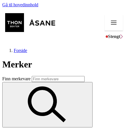
Gå til hovedinnhold
Stengt
Forside
Merker
Butikker
Finn merkevare
Mat og drikke
Helse
Aktiviteter
Tilbud