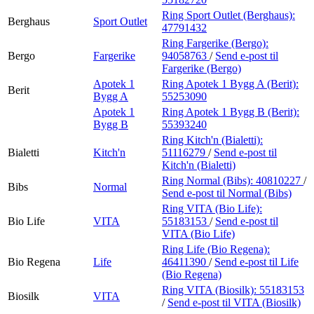
Ring Sport Outlet (Berghaus):
Berghaus
Sport Outlet
47791432
Ring Fargerike (Bergo):
Bergo
Fargerike
94058763
/
Send e-post
til
Fargerike (Bergo)
Apotek 1
Ring Apotek 1 Bygg A (Berit):
Berit
Bygg A
55253090
Apotek 1
Ring Apotek 1 Bygg B (Berit):
Bygg B
55393240
Ring Kitch'n (Bialetti):
Bialetti
Kitch'n
51116279
/
Send e-post
til
Kitch'n (Bialetti)
Ring Normal (Bibs):
40810227
/
Bibs
Normal
Send e-post
til Normal (Bibs)
Ring VITA (Bio Life):
Bio Life
VITA
55183153
/
Send e-post
til
VITA (Bio Life)
Ring Life (Bio Regena):
Bio Regena
Life
46411390
/
Send e-post
til Life
(Bio Regena)
Ring VITA (Biosilk):
55183153
Biosilk
VITA
/
Send e-post
til VITA (Biosilk)