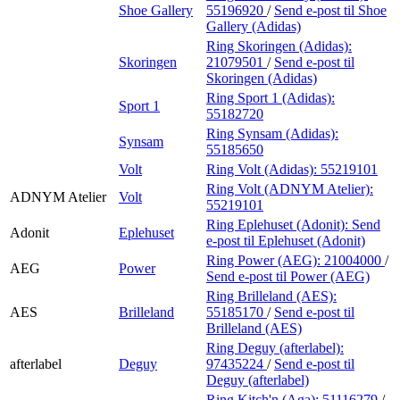
Shoe Gallery
55196920
/
Send e-post
til Shoe
Gallery (Adidas)
Ring Skoringen (Adidas):
Skoringen
21079501
/
Send e-post
til
Skoringen (Adidas)
Ring Sport 1 (Adidas):
Sport 1
55182720
Ring Synsam (Adidas):
Synsam
55185650
Volt
Ring Volt (Adidas):
55219101
Ring Volt (ADNYM Atelier):
ADNYM Atelier
Volt
55219101
Ring Eplehuset (Adonit):
Send
Adonit
Eplehuset
e-post
til Eplehuset (Adonit)
Ring Power (AEG):
21004000
/
AEG
Power
Send e-post
til Power (AEG)
Ring Brilleland (AES):
AES
Brilleland
55185170
/
Send e-post
til
Brilleland (AES)
Ring Deguy (afterlabel):
afterlabel
Deguy
97435224
/
Send e-post
til
Deguy (afterlabel)
Ring Kitch'n (Aga):
51116279
/