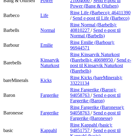
Bang & Olufsen
Power
21004000
/
Send e-post
til
Power (Bang & Olufsen)
Ring Life (Barbeco):
46411390
Barbeco
Life
/
Send e-post
til Life (Barbeco)
Ring Normal (Barbells):
Barbells
Normal
40810227
/
Send e-post
til
Normal (Barbells)
Ring Emilie (Barbour):
Barbour
Emilie
96944571
Ring Kinsarvik Naturkost
Kinsarvik
(Barebells):
40698950
/
Send e-
Barebells
Naturkost
post
til Kinsarvik Naturkost
(Barebells)
Ring Kicks (bareMinerals):
bareMinerals
Kicks
33221134
Ring Fargerike (Baron):
Baron
Fargerike
94058763
/
Send e-post
til
Fargerike (Baron)
Ring Fargerike (Baronesse):
Baronesse
Fargerike
94058763
/
Send e-post
til
Fargerike (Baronesse)
Ring Kappahl (basic):
basic
Kappahl
94851757
/
Send e-post
til
Kappahl (basic)