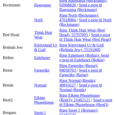
Ring Bagorama (Beckmann):
Beckmann
Bagorama
92068828
/
Send e-post
til
Bagorama (Beckmann)
Ring Norli (Beckmann):
Norli
47618984
/
Send e-post
til Norli
(Beckmann)
Ring Think Hair Wear (Bed
Think Hair
Bed Head
Head):
55707093
/
Send e-post
Wear
til Think Hair Wear (Bed Head)
Kleiveland Ur
Ring Kleiveland Ur & Gull
Belinda Jew
& Gull
(Belinda Jew):
55191800
Ring Eplehuset (Belkin):
Send
Belkin
Eplehuset
e-post
til Eplehuset (Belkin)
Ring Fargerike (Benar):
Benar
Fargerike
94058763
/
Send e-post
til
Fargerike (Benar)
Ring Normal (Benda):
Benda
Normal
40810227
/
Send e-post
til
Normal (Benda)
Ring Elkjøp Phonehouse
Elkjøp
BenQ
(BenQ):
21002121
/
Send e-post
Phonehouse
til Elkjøp Phonehouse (BenQ)
Ring Sport 1 (Bergans):
Bergans
Sport 1
55182720