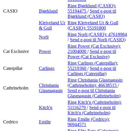
Ring Bjørklund (CASIO):
CASIO
Bjørklund
55194475
/
Send e-post
til
Bjørklund (CASIO)
Kleiveland Ur
Ring Kleiveland Ur & Gull
& Gull
(CASIO):
55191800
Ring Norli (CASIO):
47618984
Norli
/
Send e-post
til Norli (CASIO)
Ring Power (Cat Exclusive):
Cat Exclusive
Power
21004000
/
Send e-post
til
Power (Cat Exclusive)
Ring Carlings (Caterpillar):
Caterpillar
Carlings
55219360
/
Send e-post
til
Carlings (Caterpillar)
Ring Christiania Glasmagasin
Christiania
(Cathrineholm):
46638515
/
Cathrineholm
Glasmagasin
Send e-post
til Christiania
Glasmagasin (Cathrineholm)
Ring Kitch'n (Cathrineholm):
Kitch'n
51116279
/
Send e-post
til
Kitch'n (Cathrineholm)
Ring Emilie (Cedrico):
Cedrico
Emilie
96944571
Ring Elite Foto (Celestron):