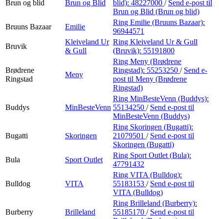
Brun og blid
Brun og Blid
blid):
48227000
/
Send e-post
til
Brun og Blid (Brun og blid)
Ring Emilie (Bruuns Bazaar):
Bruuns Bazaar
Emilie
96944571
Kleiveland Ur
Ring Kleiveland Ur & Gull
Bruvik
& Gull
(Bruvik):
55191800
Ring Meny (Brødrene
Brødrene
Ringstad):
55253250
/
Send e-
Meny
Ringstad
post
til Meny (Brødrene
Ringstad)
Ring MinBesteVenn (Buddys):
Buddys
MinBesteVenn
55134250
/
Send e-post
til
MinBesteVenn (Buddys)
Ring Skoringen (Bugatti):
Bugatti
Skoringen
21079501
/
Send e-post
til
Skoringen (Bugatti)
Ring Sport Outlet (Bula):
Bula
Sport Outlet
47791432
Ring VITA (Bulldog):
Bulldog
VITA
55183153
/
Send e-post
til
VITA (Bulldog)
Ring Brilleland (Burberry):
Burberry
Brilleland
55185170
/
Send e-post
til