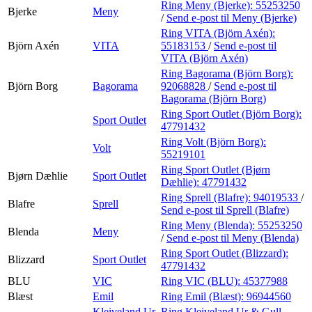
Ring Meny (Bjerke):
55253250
Bjerke
Meny
/
Send e-post
til Meny (Bjerke)
Ring VITA (Björn Axén):
Björn Axén
VITA
55183153
/
Send e-post
til
VITA (Björn Axén)
Ring Bagorama (Björn Borg):
Björn Borg
Bagorama
92068828
/
Send e-post
til
Bagorama (Björn Borg)
Ring Sport Outlet (Björn Borg):
Sport Outlet
47791432
Ring Volt (Björn Borg):
Volt
55219101
Ring Sport Outlet (Bjørn
Bjørn Dæhlie
Sport Outlet
Dæhlie):
47791432
Ring Sprell (Blafre):
94019533
/
Blafre
Sprell
Send e-post
til Sprell (Blafre)
Ring Meny (Blenda):
55253250
Blenda
Meny
/
Send e-post
til Meny (Blenda)
Ring Sport Outlet (Blizzard):
Blizzard
Sport Outlet
47791432
BLU
VIC
Ring VIC (BLU):
45377988
Blæst
Emil
Ring Emil (Blæst):
96944560
Kleiveland Ur
Ring Kleiveland Ur & Gull