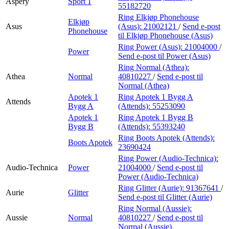
Aspery
Sport 1
55182720
Ring Elkjøp Phonehouse
Elkjøp
Asus
(Asus):
21002121
/
Send e-post
Phonehouse
til Elkjøp Phonehouse (Asus)
Ring Power (Asus):
21004000
/
Power
Send e-post
til Power (Asus)
Ring Normal (Athea):
Athea
Normal
40810227
/
Send e-post
til
Normal (Athea)
Apotek 1
Ring Apotek 1 Bygg A
Attends
Bygg A
(Attends):
55253090
Apotek 1
Ring Apotek 1 Bygg B
Bygg B
(Attends):
55393240
Ring Boots Apotek (Attends):
Boots Apotek
23690424
Ring Power (Audio-Technica):
Audio-Technica
Power
21004000
/
Send e-post
til
Power (Audio-Technica)
Ring Glitter (Aurie):
91367641
/
Aurie
Glitter
Send e-post
til Glitter (Aurie)
Ring Normal (Aussie):
Aussie
Normal
40810227
/
Send e-post
til
Normal (Aussie)