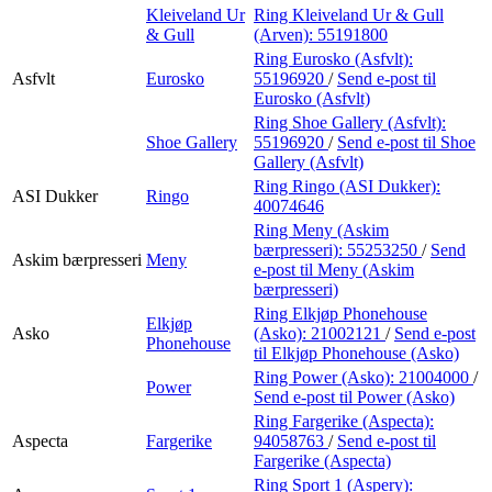
Kleiveland Ur
Ring Kleiveland Ur & Gull
& Gull
(Arven):
55191800
Ring Eurosko (Asfvlt):
Asfvlt
Eurosko
55196920
/
Send e-post
til
Eurosko (Asfvlt)
Ring Shoe Gallery (Asfvlt):
Shoe Gallery
55196920
/
Send e-post
til Shoe
Gallery (Asfvlt)
Ring Ringo (ASI Dukker):
ASI Dukker
Ringo
40074646
Ring Meny (Askim
bærpresseri):
55253250
/
Send
Askim bærpresseri
Meny
e-post
til Meny (Askim
bærpresseri)
Ring Elkjøp Phonehouse
Elkjøp
Asko
(Asko):
21002121
/
Send e-post
Phonehouse
til Elkjøp Phonehouse (Asko)
Ring Power (Asko):
21004000
/
Power
Send e-post
til Power (Asko)
Ring Fargerike (Aspecta):
Aspecta
Fargerike
94058763
/
Send e-post
til
Fargerike (Aspecta)
Ring Sport 1 (Aspery):