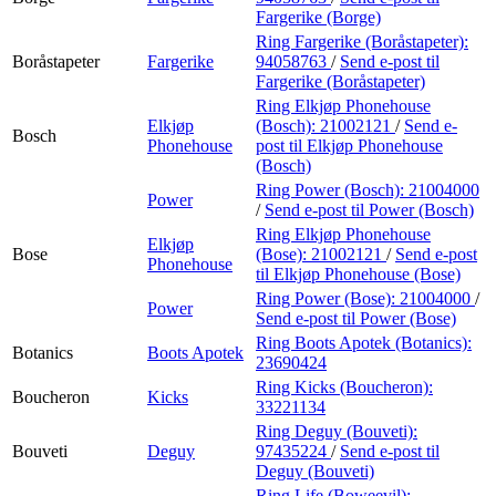
Fargerike (Borge)
Ring Fargerike (Boråstapeter):
Boråstapeter
Fargerike
94058763
/
Send e-post
til
Fargerike (Boråstapeter)
Ring Elkjøp Phonehouse
Elkjøp
(Bosch):
21002121
/
Send e-
Bosch
Phonehouse
post
til Elkjøp Phonehouse
(Bosch)
Ring Power (Bosch):
21004000
Power
/
Send e-post
til Power (Bosch)
Ring Elkjøp Phonehouse
Elkjøp
Bose
(Bose):
21002121
/
Send e-post
Phonehouse
til Elkjøp Phonehouse (Bose)
Ring Power (Bose):
21004000
/
Power
Send e-post
til Power (Bose)
Ring Boots Apotek (Botanics):
Botanics
Boots Apotek
23690424
Ring Kicks (Boucheron):
Boucheron
Kicks
33221134
Ring Deguy (Bouveti):
Bouveti
Deguy
97435224
/
Send e-post
til
Deguy (Bouveti)
Ring Life (Boweevil):