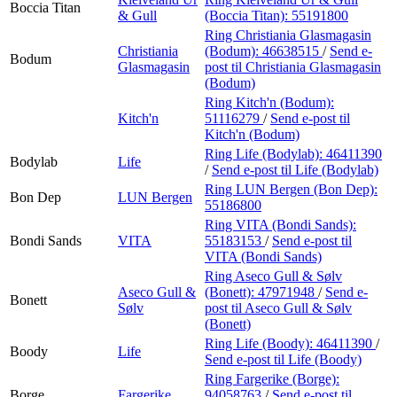
Boccia Titan
& Gull
(Boccia Titan):
55191800
Ring Christiania Glasmagasin
Christiania
(Bodum):
46638515
/
Send e-
Bodum
Glasmagasin
post
til Christiania Glasmagasin
(Bodum)
Ring Kitch'n (Bodum):
Kitch'n
51116279
/
Send e-post
til
Kitch'n (Bodum)
Ring Life (Bodylab):
46411390
Bodylab
Life
/
Send e-post
til Life (Bodylab)
Ring LUN Bergen (Bon Dep):
Bon Dep
LUN Bergen
55186800
Ring VITA (Bondi Sands):
Bondi Sands
VITA
55183153
/
Send e-post
til
VITA (Bondi Sands)
Ring Aseco Gull & Sølv
Aseco Gull &
(Bonett):
47971948
/
Send e-
Bonett
Sølv
post
til Aseco Gull & Sølv
(Bonett)
Ring Life (Boody):
46411390
/
Boody
Life
Send e-post
til Life (Boody)
Ring Fargerike (Borge):
Borge
Fargerike
94058763
/
Send e-post
til