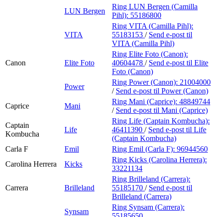
Ring LUN Bergen (Camilla
LUN Bergen
Pihl):
55186800
Ring VITA (Camilla Pihl):
VITA
55183153
/
Send e-post
til
VITA (Camilla Pihl)
Ring Elite Foto (Canon):
Canon
Elite Foto
40604478
/
Send e-post
til Elite
Foto (Canon)
Ring Power (Canon):
21004000
Power
/
Send e-post
til Power (Canon)
Ring Mani (Caprice):
48849744
Caprice
Mani
/
Send e-post
til Mani (Caprice)
Ring Life (Captain Kombucha):
Captain
Life
46411390
/
Send e-post
til Life
Kombucha
(Captain Kombucha)
Carla F
Emil
Ring Emil (Carla F):
96944560
Ring Kicks (Carolina Herrera):
Carolina Herrera
Kicks
33221134
Ring Brilleland (Carrera):
Carrera
Brilleland
55185170
/
Send e-post
til
Brilleland (Carrera)
Ring Synsam (Carrera):
Synsam
55185650