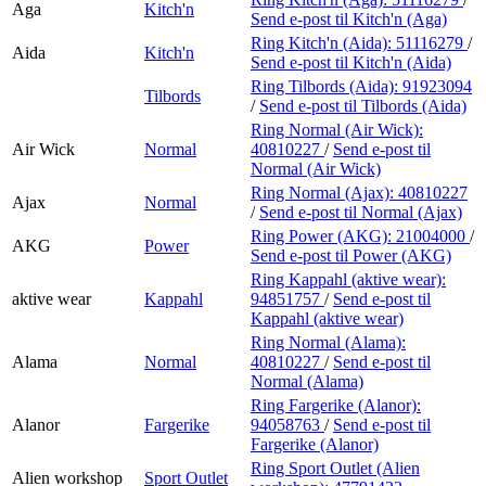
Aga
Kitch'n
Send e-post
til Kitch'n (Aga)
Ring Kitch'n (Aida):
51116279
/
Aida
Kitch'n
Send e-post
til Kitch'n (Aida)
Ring Tilbords (Aida):
91923094
Tilbords
/
Send e-post
til Tilbords (Aida)
Ring Normal (Air Wick):
Air Wick
Normal
40810227
/
Send e-post
til
Normal (Air Wick)
Ring Normal (Ajax):
40810227
Ajax
Normal
/
Send e-post
til Normal (Ajax)
Ring Power (AKG):
21004000
/
AKG
Power
Send e-post
til Power (AKG)
Ring Kappahl (aktive wear):
aktive wear
Kappahl
94851757
/
Send e-post
til
Kappahl (aktive wear)
Ring Normal (Alama):
Alama
Normal
40810227
/
Send e-post
til
Normal (Alama)
Ring Fargerike (Alanor):
Alanor
Fargerike
94058763
/
Send e-post
til
Fargerike (Alanor)
Ring Sport Outlet (Alien
Alien workshop
Sport Outlet