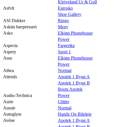
Kleiveland Ur & Gull
Asfvlt
Eurosko
Shoe Gallery
ASI Dukker
Ringo
Askim bærpresseri
Meny
Asko
Elkjøp Phonehouse
Power
Aspecta
Fargerike
Aspery
Sport 1
Asus
Elkjøp Phonehouse
Power
Athea
Normal
Attends
Apotek 1 Bygg A
Apotek 1 Bygg B
Boots Apotek
Audio-Technica
Power
Aurie
Glitter
Aussie
Normal
Autoglym
Handz On Bilpleie
Avène
Apotek 1 Bygg A
Apotek 1 Bygg B