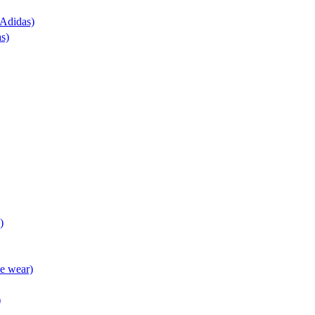
(Adidas)
as)
)
ve wear)
)