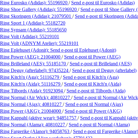
Ring Eurosko (Adidas):
55196920
/
Send e-post
til Eurosko (Adidas)
Ring Shoe Gallery (Adidas):
55196920
/
Send e-post
til Shoe Gallery 
Ring Skoringen (Adidas):
21079501
/
Send e-post
til Skoringen (Adid
Ring Sport 1 (Adidas):
55182720
Ring Synsam (Adidas):
55185650
Ring Volt (Adidas):
55219101
Ring Volt (ADNYM Atelier):
55219101
Ring Eplehuset (Adonit):
Send e-post
til Eplehuset (Adonit)
Ring Power (AEG):
21004000
/
Send e-post
til Power (AEG)
Ring Brilleland (AES):
55185170
/
Send e-post
til Brilleland (AES)
Ring Deguy (afterlabel):
97435224
/
Send e-post
til Deguy (afterlabel)
Ring Kitch'n (Aga):
51116279
/
Send e-post
til Kitch'n (Aga)
Ring Kitch'n (Aida):
51116279
/
Send e-post
til Kitch'n (Aida)
Ring Tilbords (Aida):
91923094
/
Send e-post
til Tilbords (Aida)
Ring Normal (Air Wick):
40810227
/
Send e-post
til Normal (Air Wick
Ring Normal (Ajax):
40810227
/
Send e-post
til Normal (Ajax)
Ring Power (AKG):
21004000
/
Send e-post
til Power (AKG)
Ring Kappahl (aktive wear):
94851757
/
Send e-post
til Kappahl (akti
Ring Normal (Alama):
40810227
/
Send e-post
til Normal (Alama)
Ring Fargerike (Alanor):
94058763
/
Send e-post
til Fargerike (Alanor