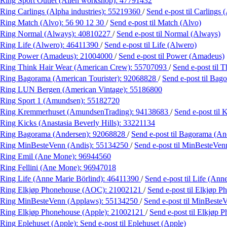
Ring Sport Outlet (Alien workshop):
47791432
Ring Carlings (Alpha industries):
55219360
/
Send e-post
til Carlings 
Ring Match (Alvo):
56 90 12 30
/
Send e-post
til Match (Alvo)
Ring Normal (Always):
40810227
/
Send e-post
til Normal (Always)
Ring Life (Alwero):
46411390
/
Send e-post
til Life (Alwero)
Ring Power (Amadeus):
21004000
/
Send e-post
til Power (Amadeus)
Ring Think Hair Wear (American Crew):
55707093
/
Send e-post
til 
Ring Bagorama (American Tourister):
92068828
/
Send e-post
til Bag
Ring LUN Bergen (American Vintage):
55186800
Ring Sport 1 (Amundsen):
55182720
Ring Kremmerhuset (AmundsenTrading):
94138683
/
Send e-post
til
Ring Kicks (Anastasia Beverly Hills):
33221134
Ring Bagorama (Andersen):
92068828
/
Send e-post
til Bagorama (An
Ring MinBesteVenn (Andis):
55134250
/
Send e-post
til MinBesteVen
Ring Emil (Ane Mone):
96944560
Ring Fellini (Ane Mone):
96947018
Ring Life (Anne Marie Börlind):
46411390
/
Send e-post
til Life (Ann
Ring Elkjøp Phonehouse (AOC):
21002121
/
Send e-post
til Elkjøp 
Ring MinBesteVenn (Applaws):
55134250
/
Send e-post
til MinBeste
Ring Elkjøp Phonehouse (Apple):
21002121
/
Send e-post
til Elkjøp 
Ring Eplehuset (Apple):
Send e-post
til Eplehuset (Apple)