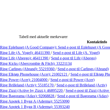
Tabell med aktuelle merkevarer
Kontaktinfo
Ring Eplehuset (A Good Company):
Send e-post
til Eplehuset (A Go
Ring Life (A. Vogel):
46411390
/
Send e-post
til Life (A. Vogel)
Ring Life (Abeego):
46411390
/
Send e-post
til Life (Abeego)
Ring Kicks (Abercrombie & Fitch):
33221134
Ring Carlings (Abrand):
55219360
/
Send e-post
til Carlings (Abrand)
Ring Elkjøp Phonehouse (Acer):
21002121
/
Send e-post
til Elkjøp P
Ring Power (Acer):
21004000
/
Send e-post
til Power (Acer)
Ring Brilleland (Activ):
55185170
/
Send e-post
til Brilleland (Activ)
Ring Zizzi (Active by Zizzi.):
46895220
/
Send e-post
til Zizzi (Active
Ring Bagorama (Adax):
92068828
/
Send e-post
til Bagorama (Adax)
Ring Apotek 1 Bygg A (Aderma):
55253090
Ring Apotek 1 Bygg B (Aderma):
55393240