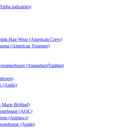
(Alpha industries)
Think Hair Wear (American Crew)
orama (American Tourister)
 Kremmerhuset (AmundsenTrading)
dersen)
n (Andis)
e Marie Börlind)
Phonehouse (AOC)
Venn (Applaws)
Phonehouse (Apple)