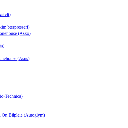
Asfvlt)
kim bærpresseri)
Phonehouse (Asko)
ta)
honehouse (Asus)
io-Technica)
z On Bilpleie (Autoglym)