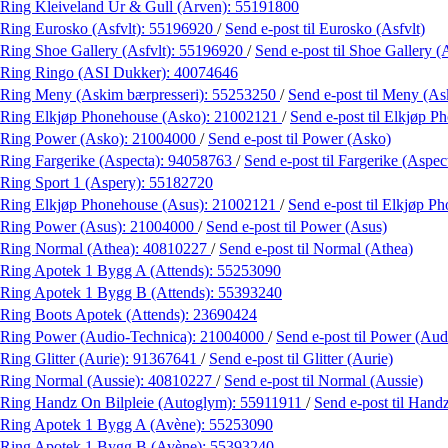
Ring Kleiveland Ur & Gull (Arven):
55191800
Ring Eurosko (Asfvlt):
55196920
/
Send e-post
til Eurosko (Asfvlt)
Ring Shoe Gallery (Asfvlt):
55196920
/
Send e-post
til Shoe Gallery (
Ring Ringo (ASI Dukker):
40074646
Ring Meny (Askim bærpresseri):
55253250
/
Send e-post
til Meny (As
Ring Elkjøp Phonehouse (Asko):
21002121
/
Send e-post
til Elkjøp 
Ring Power (Asko):
21004000
/
Send e-post
til Power (Asko)
Ring Fargerike (Aspecta):
94058763
/
Send e-post
til Fargerike (Aspec
Ring Sport 1 (Aspery):
55182720
Ring Elkjøp Phonehouse (Asus):
21002121
/
Send e-post
til Elkjøp P
Ring Power (Asus):
21004000
/
Send e-post
til Power (Asus)
Ring Normal (Athea):
40810227
/
Send e-post
til Normal (Athea)
Ring Apotek 1 Bygg A (Attends):
55253090
Ring Apotek 1 Bygg B (Attends):
55393240
Ring Boots Apotek (Attends):
23690424
Ring Power (Audio-Technica):
21004000
/
Send e-post
til Power (Aud
Ring Glitter (Aurie):
91367641
/
Send e-post
til Glitter (Aurie)
Ring Normal (Aussie):
40810227
/
Send e-post
til Normal (Aussie)
Ring Handz On Bilpleie (Autoglym):
55911911
/
Send e-post
til Hand
Ring Apotek 1 Bygg A (Avène):
55253090
Ring Apotek 1 Bygg B (Avène):
55393240