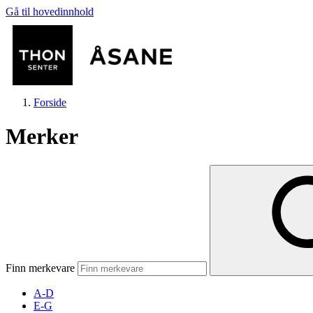
Gå til hovedinnhold
Forside
Merker
Butikker
Mat og drikke
Finn merkevare
Helse
A-D
E-G