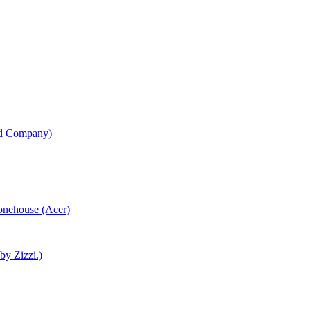
od Company)
honehouse (Acer)
 by Zizzi.)