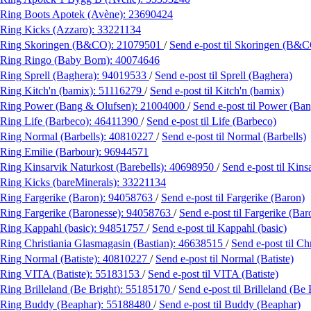
Ring Boots Apotek (Avène):
23690424
Ring Kicks (Azzaro):
33221134
Ring Skoringen (B&CO):
21079501
/
Send e-post
til Skoringen (B&
Ring Ringo (Baby Born):
40074646
Ring Sprell (Baghera):
94019533
/
Send e-post
til Sprell (Baghera)
Ring Kitch'n (bamix):
51116279
/
Send e-post
til Kitch'n (bamix)
Ring Power (Bang & Olufsen):
21004000
/
Send e-post
til Power (Ba
Ring Life (Barbeco):
46411390
/
Send e-post
til Life (Barbeco)
Ring Normal (Barbells):
40810227
/
Send e-post
til Normal (Barbells)
Ring Emilie (Barbour):
96944571
Ring Kinsarvik Naturkost (Barebells):
40698950
/
Send e-post
til Kins
Ring Kicks (bareMinerals):
33221134
Ring Fargerike (Baron):
94058763
/
Send e-post
til Fargerike (Baron)
Ring Fargerike (Baronesse):
94058763
/
Send e-post
til Fargerike (Bar
Ring Kappahl (basic):
94851757
/
Send e-post
til Kappahl (basic)
Ring Christiania Glasmagasin (Bastian):
46638515
/
Send e-post
til C
Ring Normal (Batiste):
40810227
/
Send e-post
til Normal (Batiste)
Ring VITA (Batiste):
55183153
/
Send e-post
til VITA (Batiste)
Ring Brilleland (Be Bright):
55185170
/
Send e-post
til Brilleland (Be 
Ring Buddy (Beaphar):
55188480
/
Send e-post
til Buddy (Beaphar)