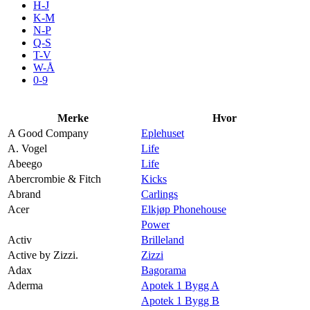
H-J
Aktiviteter
K-M
N-P
Q-S
T-V
Tilbud
W-Å
0-9
Kundeklubb
Merke
Hvor
A Good Company
Eplehuset
Inspirasjon
A. Vogel
Life
Abeego
Life
Abercrombie & Fitch
Kicks
Abrand
Carlings
Acer
Elkjøp Phonehouse
Søk
Power
Activ
Brilleland
Active by Zizzi.
Zizzi
Adax
Bagorama
Aderma
Apotek 1 Bygg A
Åpningstider
Apotek 1 Bygg B