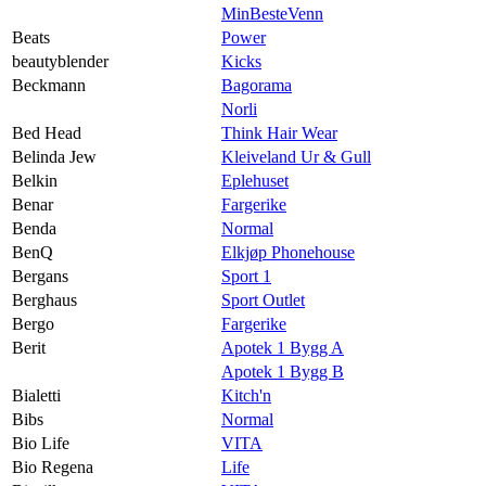
MinBesteVenn
Beats
Power
beautyblender
Kicks
Beckmann
Bagorama
Norli
Bed Head
Think Hair Wear
Belinda Jew
Kleiveland Ur & Gull
Belkin
Eplehuset
Benar
Fargerike
Benda
Normal
BenQ
Elkjøp Phonehouse
Bergans
Sport 1
Berghaus
Sport Outlet
Bergo
Fargerike
Berit
Apotek 1 Bygg A
Apotek 1 Bygg B
Bialetti
Kitch'n
Bibs
Normal
Bio Life
VITA
Bio Regena
Life