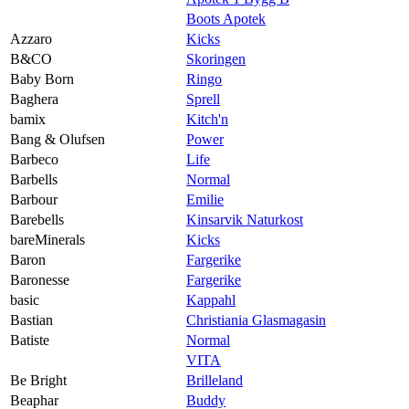
Boots Apotek
Azzaro
Kicks
B&CO
Skoringen
Baby Born
Ringo
Baghera
Sprell
bamix
Kitch'n
Bang & Olufsen
Power
Barbeco
Life
Barbells
Normal
Barbour
Emilie
Barebells
Kinsarvik Naturkost
bareMinerals
Kicks
Baron
Fargerike
Baronesse
Fargerike
basic
Kappahl
Bastian
Christiania Glasmagasin
Batiste
Normal
VITA
Be Bright
Brilleland
Beaphar
Buddy