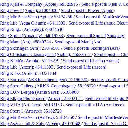
Ring Kjell & Company (Apple):
69520915
/
Send e-post
til Kjell & 
Ring Power (Apple):
21004000
/
Send e-post
til Power (Apple)
Ring MinBesteVenn (Aptus):
55134250
/
Send e-post
til MinBesteVen
Ring Life (Aqua Oleum):
46411390
/
Send e-post
til Life (Aqua Oleu
Ring Ringo (Aquaplay):
40074646
Ring Sprell (Aquaplay):
94019533
/
Send e-post
til Sprell (Aquaplay)
Ring Mani (Ara):
48849744
/
Send e-post
til Mani (Ara)
Ring Skoringen (Ara):
21079501
/
Send e-post
til Skoringen (Ara)
Ring Christiania Glasmagasin (Arabia):
46638515
/
Send e-post
til Ch
Ring Kitch'n (Arabia):
51116279
/
Send e-post
til Kitch'n (Arabia)
Ring Life (Arcon):
46411390
/
Send e-post
til Life (Arcon)
Ring Kicks (Ardell):
33221134
Ring Eurosko (ARKK Copenhagen):
55196920
/
Send e-post
til Eur
Ring Shoe Gallery (ARKK Copenhagen):
55196920
/
Send e-post
til
Ring LUN Bergen (Arnie Says):
55186800
Ring Elkjøp Phonehouse (Arozzi):
21002121
/
Send e-post
til Elkjøp
Ring VITA (Art Deco):
55183153
/
Send e-post
til VITA (Art Deco)
Ring Sport 1 (Arteryx):
55182720
Ring MinBesteVenn (ArtFex):
55134250
/
Send e-post
til MinBesteVe
Ring Aseco Gull & Sølv (Arven):
47971948
/
Send e-post
til Aseco G