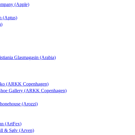
Company (Apple)
n (Aptus)
m)
ristiania Glasmagasin (Arabia)
osko (ARKK Copenhagen)
 Shoe Gallery (ARKK Copenhagen)
 Phonehouse (Arozzi)
nn (ArtFex)
ull & Sølv (Arven)