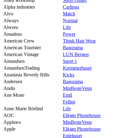
Alien workshop
Sport Outlet
Alpha industries
Carlings
Alvo
Match
Always
Normal
Alwero
Life
Amadeus
Power
American Crew
Think Hair Wear
American Tourister
Bagorama
American Vintage
LUN Bergen
Amundsen
Sport 1
AmundsenTrading
Kremmerhuset
Anastasia Beverly Hills
Kicks
Andersen
Bagorama
Andis
MinBesteVenn
Ane Mone
Emil
Fellini
Anne Marie Börlind
Life
AOC
Elkjøp Phonehouse
Applaws
MinBesteVenn
Apple
Elkjøp Phonehouse
Eplehuset