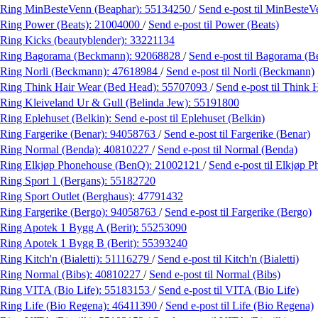
Ring MinBesteVenn (Beaphar):
55134250
/
Send e-post
til MinBesteV
Ring Power (Beats):
21004000
/
Send e-post
til Power (Beats)
Ring Kicks (beautyblender):
33221134
Ring Bagorama (Beckmann):
92068828
/
Send e-post
til Bagorama (
Ring Norli (Beckmann):
47618984
/
Send e-post
til Norli (Beckmann)
Ring Think Hair Wear (Bed Head):
55707093
/
Send e-post
til Think
Ring Kleiveland Ur & Gull (Belinda Jew):
55191800
Ring Eplehuset (Belkin):
Send e-post
til Eplehuset (Belkin)
Ring Fargerike (Benar):
94058763
/
Send e-post
til Fargerike (Benar)
Ring Normal (Benda):
40810227
/
Send e-post
til Normal (Benda)
Ring Elkjøp Phonehouse (BenQ):
21002121
/
Send e-post
til Elkjøp 
Ring Sport 1 (Bergans):
55182720
Ring Sport Outlet (Berghaus):
47791432
Ring Fargerike (Bergo):
94058763
/
Send e-post
til Fargerike (Bergo)
Ring Apotek 1 Bygg A (Berit):
55253090
Ring Apotek 1 Bygg B (Berit):
55393240
Ring Kitch'n (Bialetti):
51116279
/
Send e-post
til Kitch'n (Bialetti)
Ring Normal (Bibs):
40810227
/
Send e-post
til Normal (Bibs)
Ring VITA (Bio Life):
55183153
/
Send e-post
til VITA (Bio Life)
Ring Life (Bio Regena):
46411390
/
Send e-post
til Life (Bio Regena)