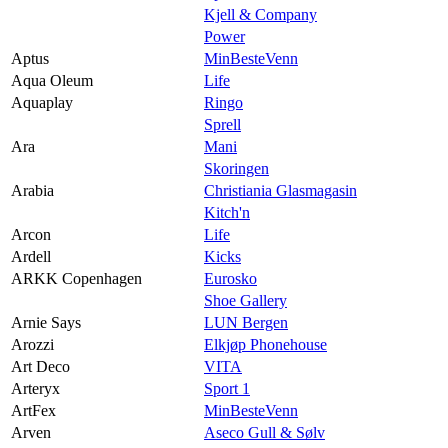
Kjell & Company
Power
Aptus
MinBesteVenn
Aqua Oleum
Life
Aquaplay
Ringo
Sprell
Ara
Mani
Skoringen
Arabia
Christiania Glasmagasin
Kitch'n
Arcon
Life
Ardell
Kicks
ARKK Copenhagen
Eurosko
Shoe Gallery
Arnie Says
LUN Bergen
Arozzi
Elkjøp Phonehouse
Art Deco
VITA
Arteryx
Sport 1
ArtFex
MinBesteVenn
Arven
Aseco Gull & Sølv