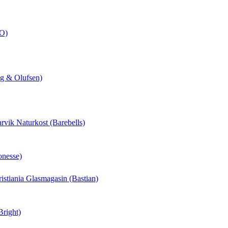
CO)
ng & Olufsen)
arvik Naturkost (Barebells)
onesse)
hristiania Glasmagasin (Bastian)
Bright)