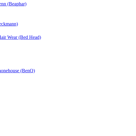
enn (Beaphar)
Beckmann)
 Hair Wear (Bed Head)
Phonehouse (BenQ)