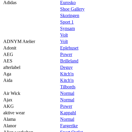
Praktisk informasjon
Adidas
Eurosko
Shoe Gallery
Ledige stillinger
Skoringen
Sport 1
Magasin
Synsam
Gavekort
Volt
ADNYM Atelier
Volt
Finn frem
Adonit
Eplehuset
AEG
Power
AES
Brilleland
afterlabel
Deguy
Aga
Kitch'n
Aida
Kitch'n
Tilbords
Air Wick
Normal
Ajax
Normal
AKG
Power
aktive wear
Kappahl
Alama
Normal
Alanor
Fargerike