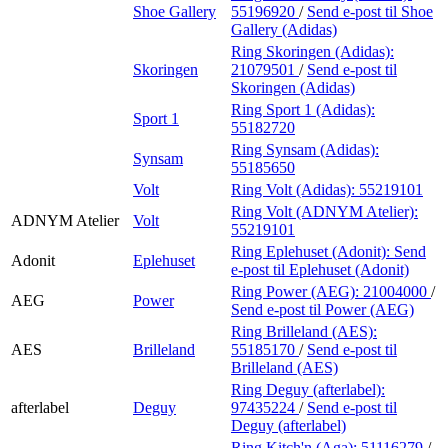
Shoe Gallery
55196920
/
Send e-post
til Shoe
Gallery (Adidas)
Ring Skoringen (Adidas):
Skoringen
21079501
/
Send e-post
til
Skoringen (Adidas)
Ring Sport 1 (Adidas):
Sport 1
55182720
Ring Synsam (Adidas):
Synsam
55185650
Volt
Ring Volt (Adidas):
55219101
Ring Volt (ADNYM Atelier):
ADNYM Atelier
Volt
55219101
Ring Eplehuset (Adonit):
Send
Adonit
Eplehuset
e-post
til Eplehuset (Adonit)
Ring Power (AEG):
21004000
/
AEG
Power
Send e-post
til Power (AEG)
Ring Brilleland (AES):
AES
Brilleland
55185170
/
Send e-post
til
Brilleland (AES)
Ring Deguy (afterlabel):
afterlabel
Deguy
97435224
/
Send e-post
til
Deguy (afterlabel)
Ring Kitch'n (Aga):
51116279
/