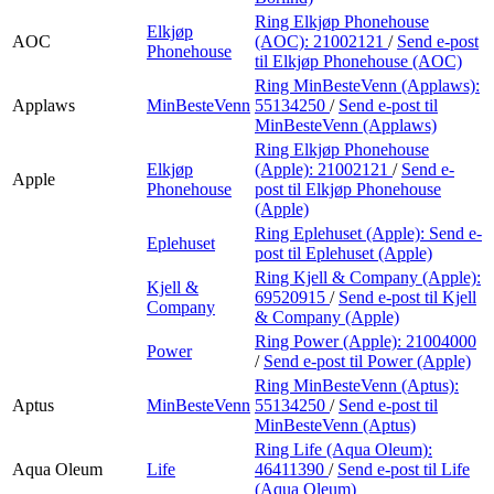
Ring Elkjøp Phonehouse
Elkjøp
AOC
(AOC):
21002121
/
Send e-post
Phonehouse
til Elkjøp Phonehouse (AOC)
Ring MinBesteVenn (Applaws):
Applaws
MinBesteVenn
55134250
/
Send e-post
til
MinBesteVenn (Applaws)
Ring Elkjøp Phonehouse
Elkjøp
(Apple):
21002121
/
Send e-
Apple
Phonehouse
post
til Elkjøp Phonehouse
(Apple)
Ring Eplehuset (Apple):
Send e-
Eplehuset
post
til Eplehuset (Apple)
Ring Kjell & Company (Apple):
Kjell &
69520915
/
Send e-post
til Kjell
Company
& Company (Apple)
Ring Power (Apple):
21004000
Power
/
Send e-post
til Power (Apple)
Ring MinBesteVenn (Aptus):
Aptus
MinBesteVenn
55134250
/
Send e-post
til
MinBesteVenn (Aptus)
Ring Life (Aqua Oleum):
Aqua Oleum
Life
46411390
/
Send e-post
til Life
(Aqua Oleum)