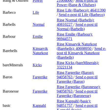
Bang & Olufsen
Power
21004000
/
Send e-post
til
Power (Bang & Olufsen)
Ring Life (Barbeco):
46411390
Barbeco
Life
/
Send e-post
til Life (Barbeco)
Ring Normal (Barbells):
Barbells
Normal
40810227
/
Send e-post
til
Normal (Barbells)
Ring Emilie (Barbour):
Barbour
Emilie
96944571
Ring Kinsarvik Naturkost
Kinsarvik
(Barebells):
40698950
/
Send e-
Barebells
Naturkost
post
til Kinsarvik Naturkost
(Barebells)
Ring Kicks (bareMinerals):
bareMinerals
Kicks
33221134
Ring Fargerike (Baron):
Baron
Fargerike
94058763
/
Send e-post
til
Fargerike (Baron)
Ring Fargerike (Baronesse):
Baronesse
Fargerike
94058763
/
Send e-post
til
Fargerike (Baronesse)
Ring Kappahl (basic):
basic
Kappahl
94851757
/
Send e-post
til
Kappahl (basic)