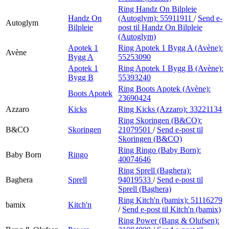
Ring Handz On Bilpleie
Handz On
(Autoglym):
55911911
/
Send e-
Autoglym
Bilpleie
post
til Handz On Bilpleie
(Autoglym)
Apotek 1
Ring Apotek 1 Bygg A (Avène):
Avène
Bygg A
55253090
Apotek 1
Ring Apotek 1 Bygg B (Avène):
Bygg B
55393240
Ring Boots Apotek (Avène):
Boots Apotek
23690424
Azzaro
Kicks
Ring Kicks (Azzaro):
33221134
Ring Skoringen (B&CO):
B&CO
Skoringen
21079501
/
Send e-post
til
Skoringen (B&CO)
Ring Ringo (Baby Born):
Baby Born
Ringo
40074646
Ring Sprell (Baghera):
Baghera
Sprell
94019533
/
Send e-post
til
Sprell (Baghera)
Ring Kitch'n (bamix):
51116279
bamix
Kitch'n
/
Send e-post
til Kitch'n (bamix)
Ring Power (Bang & Olufsen):