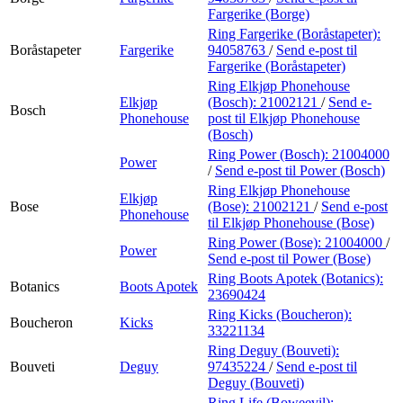
Fargerike (Borge)
Ring Fargerike (Boråstapeter):
Boråstapeter
Fargerike
94058763
/
Send e-post
til
Fargerike (Boråstapeter)
Ring Elkjøp Phonehouse
Elkjøp
(Bosch):
21002121
/
Send e-
Bosch
Phonehouse
post
til Elkjøp Phonehouse
(Bosch)
Ring Power (Bosch):
21004000
Power
/
Send e-post
til Power (Bosch)
Ring Elkjøp Phonehouse
Elkjøp
Bose
(Bose):
21002121
/
Send e-post
Phonehouse
til Elkjøp Phonehouse (Bose)
Ring Power (Bose):
21004000
/
Power
Send e-post
til Power (Bose)
Ring Boots Apotek (Botanics):
Botanics
Boots Apotek
23690424
Ring Kicks (Boucheron):
Boucheron
Kicks
33221134
Ring Deguy (Bouveti):
Bouveti
Deguy
97435224
/
Send e-post
til
Deguy (Bouveti)
Ring Life (Boweevil):