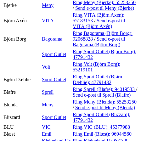
Ring Meny (Bjerke):
55253250
Bjerke
Meny
/
Send e-post
til Meny (Bjerke)
Ring VITA (Björn Axén):
Björn Axén
VITA
55183153
/
Send e-post
til
VITA (Björn Axén)
Ring Bagorama (Björn Borg):
Björn Borg
Bagorama
92068828
/
Send e-post
til
Bagorama (Björn Borg)
Ring Sport Outlet (Björn Borg):
Sport Outlet
47791432
Ring Volt (Björn Borg):
Volt
55219101
Ring Sport Outlet (Bjørn
Bjørn Dæhlie
Sport Outlet
Dæhlie):
47791432
Ring Sprell (Blafre):
94019533
/
Blafre
Sprell
Send e-post
til Sprell (Blafre)
Ring Meny (Blenda):
55253250
Blenda
Meny
/
Send e-post
til Meny (Blenda)
Ring Sport Outlet (Blizzard):
Blizzard
Sport Outlet
47791432
BLU
VIC
Ring VIC (BLU):
45377988
Blæst
Emil
Ring Emil (Blæst):
96944560
Kleiveland Ur
Ring Kleiveland Ur & Gull