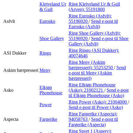
Kleiveland Ur
Ring Kleiveland Ur & Gull
& Gull
(Arven):
55191800
Ring Eurosko (Asfvlt):
Asfvlt
Eurosko
55196920
/
Send e-post
til
Eurosko (Asfvlt)
Ring Shoe Gallery (Asfvlt):
Shoe Gallery
55196920
/
Send e-post
til Shoe
Gallery (Asfvlt)
Ring Ringo (ASI Dukker):
ASI Dukker
Ringo
40074646
Ring Meny (Askim
bærpresseri):
55253250
/
Send
Askim bærpresseri
Meny
e-post
til Meny (Askim
bærpresseri)
Ring Elkjøp Phonehouse
Elkjøp
Asko
(Asko):
21002121
/
Send e-post
Phonehouse
til Elkjøp Phonehouse (Asko)
Ring Power (Asko):
21004000
/
Power
Send e-post
til Power (Asko)
Ring Fargerike (Aspecta):
Aspecta
Fargerike
94058763
/
Send e-post
til
Fargerike (Aspecta)
Ring Sport 1 (Aspery):