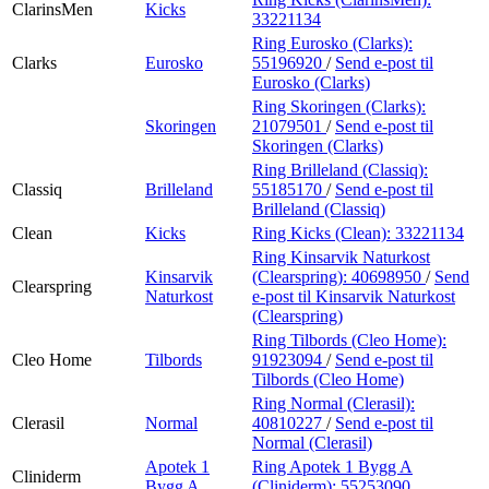
ClarinsMen
Kicks
33221134
Ring Eurosko (Clarks):
Clarks
Eurosko
55196920
/
Send e-post
til
Eurosko (Clarks)
Ring Skoringen (Clarks):
Skoringen
21079501
/
Send e-post
til
Skoringen (Clarks)
Ring Brilleland (Classiq):
Classiq
Brilleland
55185170
/
Send e-post
til
Brilleland (Classiq)
Clean
Kicks
Ring Kicks (Clean):
33221134
Ring Kinsarvik Naturkost
Kinsarvik
(Clearspring):
40698950
/
Send
Clearspring
Naturkost
e-post
til Kinsarvik Naturkost
(Clearspring)
Ring Tilbords (Cleo Home):
Cleo Home
Tilbords
91923094
/
Send e-post
til
Tilbords (Cleo Home)
Ring Normal (Clerasil):
Clerasil
Normal
40810227
/
Send e-post
til
Normal (Clerasil)
Apotek 1
Ring Apotek 1 Bygg A
Cliniderm
Bygg A
(Cliniderm):
55253090