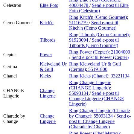
Celestron
Elite Foto
40604478
/
Send e-post
til Elite
Foto (Celestron)
Ring Kitch'n (Cemo Gourmet):
Cemo Gourmet
Kitch'n
51116279
/
Send e-post
til
Kitch'n (Cemo Gourmet)
Ring Tilbords (Cemo Gourmet):
Tilbords
91923094
/
Send e-post
til
Tilbords (Cemo Gourmet)
Ring Power (Cepter):
21004000
Cepter
Power
/
Send e-post
til Power (Cepter)
Kleiveland Ur
Ring Kleiveland Ur & Gull
Certina
& Gull
(Certina):
55191800
Chanel
Kicks
Ring Kicks (Chanel):
33221134
Ring Change Lingerie
(CHANGE Lingerie):
CHANGE
Change
55093134
/
Send e-post
til
Lingerie
Lingerie
Change Lingerie (CHANGE
Lingerie)
Ring Change Lingerie (Charade
Charade by
Change
by Change):
55093134
/
Send e-
Change
Lingerie
post
til Change Lingerie
(Charade by Change)
Ring Power (Chef Matteo):