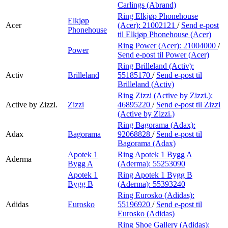
Carlings (Abrand)
Ring Elkjøp Phonehouse
Elkjøp
Acer
(Acer):
21002121
/
Send e-post
Phonehouse
til Elkjøp Phonehouse (Acer)
Ring Power (Acer):
21004000
/
Power
Send e-post
til Power (Acer)
Ring Brilleland (Activ):
Activ
Brilleland
55185170
/
Send e-post
til
Brilleland (Activ)
Ring Zizzi (Active by Zizzi.):
Active by Zizzi.
Zizzi
46895220
/
Send e-post
til Zizzi
(Active by Zizzi.)
Ring Bagorama (Adax):
Adax
Bagorama
92068828
/
Send e-post
til
Bagorama (Adax)
Apotek 1
Ring Apotek 1 Bygg A
Aderma
Bygg A
(Aderma):
55253090
Apotek 1
Ring Apotek 1 Bygg B
Bygg B
(Aderma):
55393240
Ring Eurosko (Adidas):
Adidas
Eurosko
55196920
/
Send e-post
til
Eurosko (Adidas)
Ring Shoe Gallery (Adidas):