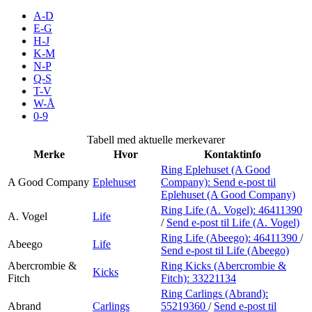
Kundeklubb
A-D
E-G
H-J
Inspirasjon
K-M
N-P
Q-S
T-V
Søk
W-Å
0-9
Tabell med aktuelle merkevarer
Merke
Hvor
Kontaktinfo
Åpningstider
Ring Eplehuset (A Good
A Good Company
Eplehuset
Company):
Send e-post
til
Praktisk informasjon
Eplehuset (A Good Company)
Ring Life (A. Vogel):
46411390
Ledige stillinger
A. Vogel
Life
/
Send e-post
til Life (A. Vogel)
Ring Life (Abeego):
46411390
/
Magasin
Abeego
Life
Send e-post
til Life (Abeego)
Gavekort
Abercrombie &
Ring Kicks (Abercrombie &
Kicks
Fitch
Fitch):
33221134
Finn frem
Ring Carlings (Abrand):
Abrand
Carlings
55219360
/
Send e-post
til