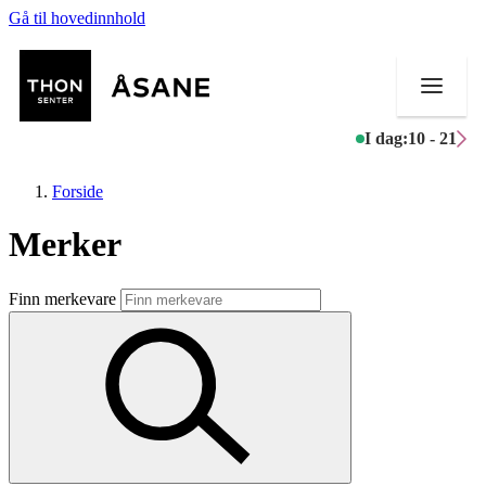
Gå til hovedinnhold
I dag:
10 - 21
Forside
Merker
Butikker
Finn merkevare
Mat og drikke
Helse
Aktiviteter
Tilbud