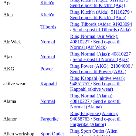
Aga
Kitch'n
Send e-post
til Kitch'n (Aga)
Ring Kitch'n (Aida):
51116279
/
Aida
Kitch'n
Send e-post
til Kitch'n (Aida)
Ring Tilbords (Aida):
91923094
Tilbords
/
Send e-post
til Tilbords (Aida)
Ring Normal (Air Wick):
Air Wick
Normal
40810227
/
Send e-post
til
Normal (Air Wick)
Ring Normal (Ajax):
40810227
Ajax
Normal
/
Send e-post
til Normal (Ajax)
Ring Power (AKG):
21004000
/
AKG
Power
Send e-post
til Power (AKG)
Ring Kappahl (aktive wear):
aktive wear
Kappahl
94851757
/
Send e-post
til
Kappahl (aktive wear)
Ring Normal (Alama):
Alama
Normal
40810227
/
Send e-post
til
Normal (Alama)
Ring Fargerike (Alanor):
Alanor
Fargerike
94058763
/
Send e-post
til
Fargerike (Alanor)
Ring Sport Outlet (Alien
Alien workshop
Sport Outlet