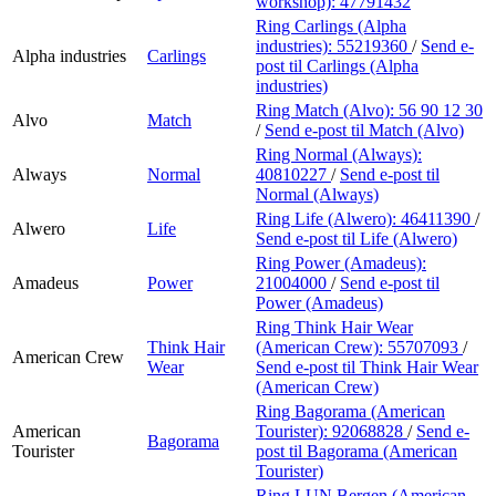
workshop):
47791432
Ring Carlings (Alpha
industries):
55219360
/
Send e-
Alpha industries
Carlings
post
til Carlings (Alpha
industries)
Ring Match (Alvo):
56 90 12 30
Alvo
Match
/
Send e-post
til Match (Alvo)
Ring Normal (Always):
Always
Normal
40810227
/
Send e-post
til
Normal (Always)
Ring Life (Alwero):
46411390
/
Alwero
Life
Send e-post
til Life (Alwero)
Ring Power (Amadeus):
Amadeus
Power
21004000
/
Send e-post
til
Power (Amadeus)
Ring Think Hair Wear
Think Hair
(American Crew):
55707093
/
American Crew
Wear
Send e-post
til Think Hair Wear
(American Crew)
Ring Bagorama (American
American
Tourister):
92068828
/
Send e-
Bagorama
Tourister
post
til Bagorama (American
Tourister)
Ring LUN Bergen (American