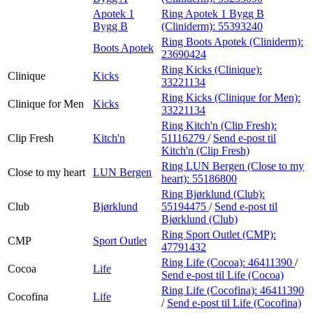
Apotek 1
Ring Apotek 1 Bygg B
Bygg B
(Cliniderm):
55393240
Ring Boots Apotek (Cliniderm):
Boots Apotek
23690424
Ring Kicks (Clinique):
Clinique
Kicks
33221134
Ring Kicks (Clinique for Men):
Clinique for Men
Kicks
33221134
Ring Kitch'n (Clip Fresh):
Clip Fresh
Kitch'n
51116279
/
Send e-post
til
Kitch'n (Clip Fresh)
Ring LUN Bergen (Close to my
Close to my heart
LUN Bergen
heart):
55186800
Ring Bjørklund (Club):
Club
Bjørklund
55194475
/
Send e-post
til
Bjørklund (Club)
Ring Sport Outlet (CMP):
CMP
Sport Outlet
47791432
Ring Life (Cocoa):
46411390
/
Cocoa
Life
Send e-post
til Life (Cocoa)
Ring Life (Cocofina):
46411390
Cocofina
Life
/
Send e-post
til Life (Cocofina)