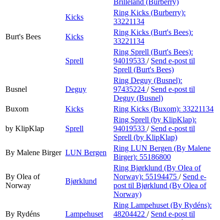
Brilleland (Burberry)
Ring Kicks (Burberry):
Kicks
33221134
Ring Kicks (Burt's Bees):
Burt's Bees
Kicks
33221134
Ring Sprell (Burt's Bees):
Sprell
94019533
/
Send e-post
til
Sprell (Burt's Bees)
Ring Deguy (Busnel):
Busnel
Deguy
97435224
/
Send e-post
til
Deguy (Busnel)
Buxom
Kicks
Ring Kicks (Buxom):
33221134
Ring Sprell (by KlipKlap):
by KlipKlap
Sprell
94019533
/
Send e-post
til
Sprell (by KlipKlap)
Ring LUN Bergen (By Malene
By Malene Birger
LUN Bergen
Birger):
55186800
Ring Bjørklund (By Olea of
By Olea of
Norway):
55194475
/
Send e-
Bjørklund
Norway
post
til Bjørklund (By Olea of
Norway)
Ring Lampehuset (By Rydéns):
By Rydéns
Lampehuset
48204422
/
Send e-post
til