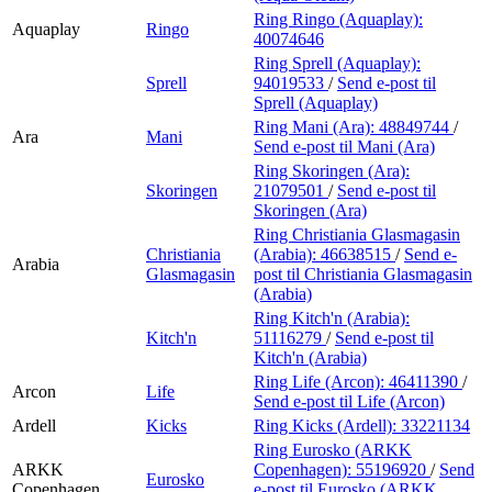
Ring Ringo (Aquaplay):
Aquaplay
Ringo
40074646
Ring Sprell (Aquaplay):
Sprell
94019533
/
Send e-post
til
Sprell (Aquaplay)
Ring Mani (Ara):
48849744
/
Ara
Mani
Send e-post
til Mani (Ara)
Ring Skoringen (Ara):
Skoringen
21079501
/
Send e-post
til
Skoringen (Ara)
Ring Christiania Glasmagasin
Christiania
(Arabia):
46638515
/
Send e-
Arabia
Glasmagasin
post
til Christiania Glasmagasin
(Arabia)
Ring Kitch'n (Arabia):
Kitch'n
51116279
/
Send e-post
til
Kitch'n (Arabia)
Ring Life (Arcon):
46411390
/
Arcon
Life
Send e-post
til Life (Arcon)
Ardell
Kicks
Ring Kicks (Ardell):
33221134
Ring Eurosko (ARKK
ARKK
Copenhagen):
55196920
/
Send
Eurosko
Copenhagen
e-post
til Eurosko (ARKK