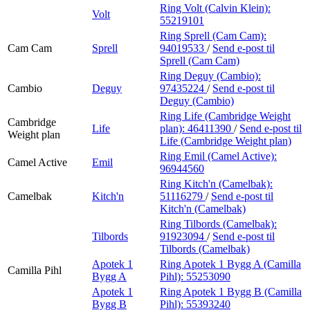
Ring Volt (Calvin Klein):
Volt
55219101
Ring Sprell (Cam Cam):
Cam Cam
Sprell
94019533
/
Send e-post
til
Sprell (Cam Cam)
Ring Deguy (Cambio):
Cambio
Deguy
97435224
/
Send e-post
til
Deguy (Cambio)
Ring Life (Cambridge Weight
Cambridge
Life
plan):
46411390
/
Send e-post
til
Weight plan
Life (Cambridge Weight plan)
Ring Emil (Camel Active):
Camel Active
Emil
96944560
Ring Kitch'n (Camelbak):
Camelbak
Kitch'n
51116279
/
Send e-post
til
Kitch'n (Camelbak)
Ring Tilbords (Camelbak):
Tilbords
91923094
/
Send e-post
til
Tilbords (Camelbak)
Apotek 1
Ring Apotek 1 Bygg A (Camilla
Camilla Pihl
Bygg A
Pihl):
55253090
Apotek 1
Ring Apotek 1 Bygg B (Camilla
Bygg B
Pihl):
55393240