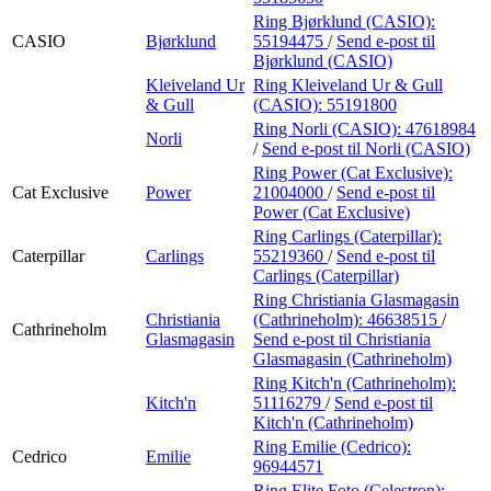
Ring Bjørklund (CASIO):
CASIO
Bjørklund
55194475
/
Send e-post
til
Bjørklund (CASIO)
Kleiveland Ur
Ring Kleiveland Ur & Gull
& Gull
(CASIO):
55191800
Ring Norli (CASIO):
47618984
Norli
/
Send e-post
til Norli (CASIO)
Ring Power (Cat Exclusive):
Cat Exclusive
Power
21004000
/
Send e-post
til
Power (Cat Exclusive)
Ring Carlings (Caterpillar):
Caterpillar
Carlings
55219360
/
Send e-post
til
Carlings (Caterpillar)
Ring Christiania Glasmagasin
Christiania
(Cathrineholm):
46638515
/
Cathrineholm
Glasmagasin
Send e-post
til Christiania
Glasmagasin (Cathrineholm)
Ring Kitch'n (Cathrineholm):
Kitch'n
51116279
/
Send e-post
til
Kitch'n (Cathrineholm)
Ring Emilie (Cedrico):
Cedrico
Emilie
96944571
Ring Elite Foto (Celestron):