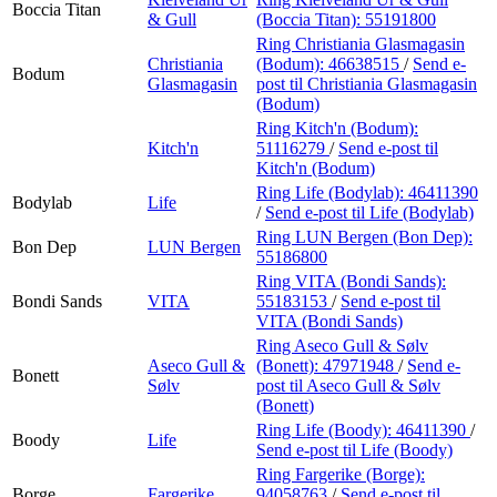
Boccia Titan
& Gull
(Boccia Titan):
55191800
Ring Christiania Glasmagasin
Christiania
(Bodum):
46638515
/
Send e-
Bodum
Glasmagasin
post
til Christiania Glasmagasin
(Bodum)
Ring Kitch'n (Bodum):
Kitch'n
51116279
/
Send e-post
til
Kitch'n (Bodum)
Ring Life (Bodylab):
46411390
Bodylab
Life
/
Send e-post
til Life (Bodylab)
Ring LUN Bergen (Bon Dep):
Bon Dep
LUN Bergen
55186800
Ring VITA (Bondi Sands):
Bondi Sands
VITA
55183153
/
Send e-post
til
VITA (Bondi Sands)
Ring Aseco Gull & Sølv
Aseco Gull &
(Bonett):
47971948
/
Send e-
Bonett
Sølv
post
til Aseco Gull & Sølv
(Bonett)
Ring Life (Boody):
46411390
/
Boody
Life
Send e-post
til Life (Boody)
Ring Fargerike (Borge):
Borge
Fargerike
94058763
/
Send e-post
til