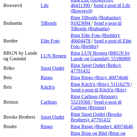
Boweevil
Life
46411390
/
Send e-post
til Life
(Boweevil)
Ring Tilbords (Brabantia):
Brabantia
Tilbords
91923094
/
Send e-post
til
Tilbords (Brabantia)
Ring Elite Foto (Breitler):
Breitler
Elite Foto
40604478
/
Send e-post
til Elite
Foto (Breitler)
BRGN by Lunde
Ring LUN Bergen (BRGN by
LUN Bergen
og Gaundal
Lunde og Gaundal):
55186800
Ring Sport Outlet (Briko):
Briko
Sport Outlet
47791432
Brio
Ringo
Ring Ringo (Brio):
40074646
Ring Kitch'n (Brix):
51116279
/
Brix
Kitch'n
Send e-post
til Kitch'n (Brix)
Ring Carlings (Brixton):
Brixton
Carlings
55219360
/
Send e-post
til
Carlings (Brixton)
Ring Sport Outlet (Brooks
Brooks Brothers
Sport Outlet
Brothers):
47791432
Bruder
Ringo
Ring Ringo (Bruder):
40074646
Ring Brun og Blid (Brun og