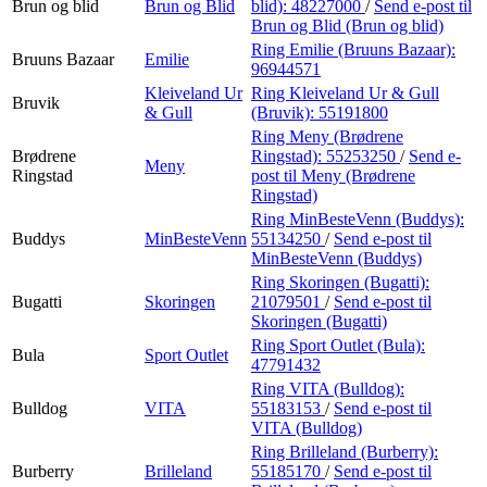
Brun og blid
Brun og Blid
blid):
48227000
/
Send e-post
til
Brun og Blid (Brun og blid)
Ring Emilie (Bruuns Bazaar):
Bruuns Bazaar
Emilie
96944571
Kleiveland Ur
Ring Kleiveland Ur & Gull
Bruvik
& Gull
(Bruvik):
55191800
Ring Meny (Brødrene
Brødrene
Ringstad):
55253250
/
Send e-
Meny
Ringstad
post
til Meny (Brødrene
Ringstad)
Ring MinBesteVenn (Buddys):
Buddys
MinBesteVenn
55134250
/
Send e-post
til
MinBesteVenn (Buddys)
Ring Skoringen (Bugatti):
Bugatti
Skoringen
21079501
/
Send e-post
til
Skoringen (Bugatti)
Ring Sport Outlet (Bula):
Bula
Sport Outlet
47791432
Ring VITA (Bulldog):
Bulldog
VITA
55183153
/
Send e-post
til
VITA (Bulldog)
Ring Brilleland (Burberry):
Burberry
Brilleland
55185170
/
Send e-post
til