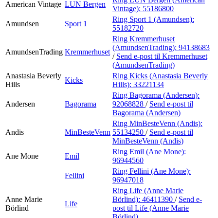
American Vintage
LUN Bergen
Vintage):
55186800
Ring Sport 1 (Amundsen):
Amundsen
Sport 1
55182720
Ring Kremmerhuset
(AmundsenTrading):
94138683
AmundsenTrading
Kremmerhuset
/
Send e-post
til Kremmerhuset
(AmundsenTrading)
Anastasia Beverly
Ring Kicks (Anastasia Beverly
Kicks
Hills
Hills):
33221134
Ring Bagorama (Andersen):
Andersen
Bagorama
92068828
/
Send e-post
til
Bagorama (Andersen)
Ring MinBesteVenn (Andis):
Andis
MinBesteVenn
55134250
/
Send e-post
til
MinBesteVenn (Andis)
Ring Emil (Ane Mone):
Ane Mone
Emil
96944560
Ring Fellini (Ane Mone):
Fellini
96947018
Ring Life (Anne Marie
Anne Marie
Börlind):
46411390
/
Send e-
Life
Börlind
post
til Life (Anne Marie
Börlind)