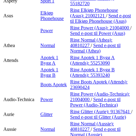
Aspery
Sport 1
55182720
Ring Elkjøp Phonehouse
Elkjøp
Asus
(Asus):
21002121
/
Send e-post
Phonehouse
til Elkjøp Phonehouse (Asus)
Ring Power (Asus):
21004000
/
Power
Send e-post
til Power (Asus)
Ring Normal (Athea):
Athea
Normal
40810227
/
Send e-post
til
Normal (Athea)
Apotek 1
Ring Apotek 1 Bygg A
Attends
Bygg A
(Attends):
55253090
Apotek 1
Ring Apotek 1 Bygg B
Bygg B
(Attends):
55393240
Ring Boots Apotek (Attends):
Boots Apotek
23690424
Ring Power (Audio-Technica):
Audio-Technica
Power
21004000
/
Send e-post
til
Power (Audio-Technica)
Ring Glitter (Aurie):
91367641
/
Aurie
Glitter
Send e-post
til Glitter (Aurie)
Ring Normal (Aussie):
Aussie
Normal
40810227
/
Send e-post
til
Normal (Aussie)