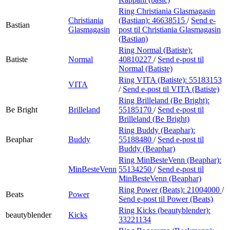
Ring Christiania Glasmagasin
Christiania
(Bastian):
46638515
/
Send e-
Bastian
Glasmagasin
post
til Christiania Glasmagasin
(Bastian)
Ring Normal (Batiste):
Batiste
Normal
40810227
/
Send e-post
til
Normal (Batiste)
Ring VITA (Batiste):
55183153
VITA
/
Send e-post
til VITA (Batiste)
Ring Brilleland (Be Bright):
Be Bright
Brilleland
55185170
/
Send e-post
til
Brilleland (Be Bright)
Ring Buddy (Beaphar):
Beaphar
Buddy
55188480
/
Send e-post
til
Buddy (Beaphar)
Ring MinBesteVenn (Beaphar):
MinBesteVenn
55134250
/
Send e-post
til
MinBesteVenn (Beaphar)
Ring Power (Beats):
21004000
/
Beats
Power
Send e-post
til Power (Beats)
Ring Kicks (beautyblender):
beautyblender
Kicks
33221134