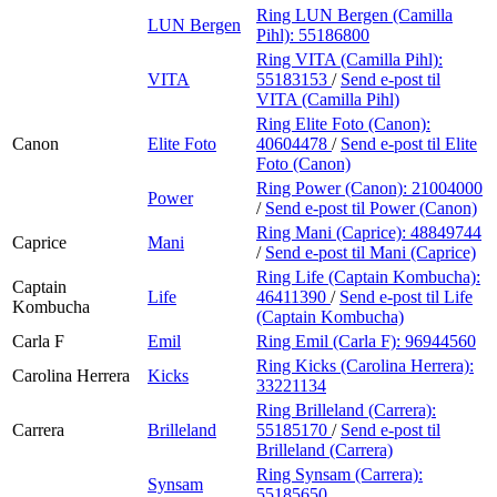
Ring LUN Bergen (Camilla
LUN Bergen
Pihl):
55186800
Ring VITA (Camilla Pihl):
VITA
55183153
/
Send e-post
til
VITA (Camilla Pihl)
Ring Elite Foto (Canon):
Canon
Elite Foto
40604478
/
Send e-post
til Elite
Foto (Canon)
Ring Power (Canon):
21004000
Power
/
Send e-post
til Power (Canon)
Ring Mani (Caprice):
48849744
Caprice
Mani
/
Send e-post
til Mani (Caprice)
Ring Life (Captain Kombucha):
Captain
Life
46411390
/
Send e-post
til Life
Kombucha
(Captain Kombucha)
Carla F
Emil
Ring Emil (Carla F):
96944560
Ring Kicks (Carolina Herrera):
Carolina Herrera
Kicks
33221134
Ring Brilleland (Carrera):
Carrera
Brilleland
55185170
/
Send e-post
til
Brilleland (Carrera)
Ring Synsam (Carrera):
Synsam
55185650