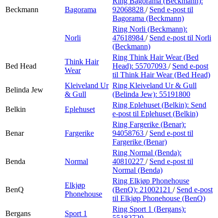
Ring Bagorama (Beckmann):
Beckmann
Bagorama
92068828
/
Send e-post
til
Bagorama (Beckmann)
Ring Norli (Beckmann):
Norli
47618984
/
Send e-post
til Norli
(Beckmann)
Ring Think Hair Wear (Bed
Think Hair
Bed Head
Head):
55707093
/
Send e-post
Wear
til Think Hair Wear (Bed Head)
Kleiveland Ur
Ring Kleiveland Ur & Gull
Belinda Jew
& Gull
(Belinda Jew):
55191800
Ring Eplehuset (Belkin):
Send
Belkin
Eplehuset
e-post
til Eplehuset (Belkin)
Ring Fargerike (Benar):
Benar
Fargerike
94058763
/
Send e-post
til
Fargerike (Benar)
Ring Normal (Benda):
Benda
Normal
40810227
/
Send e-post
til
Normal (Benda)
Ring Elkjøp Phonehouse
Elkjøp
BenQ
(BenQ):
21002121
/
Send e-post
Phonehouse
til Elkjøp Phonehouse (BenQ)
Ring Sport 1 (Bergans):
Bergans
Sport 1
55182720