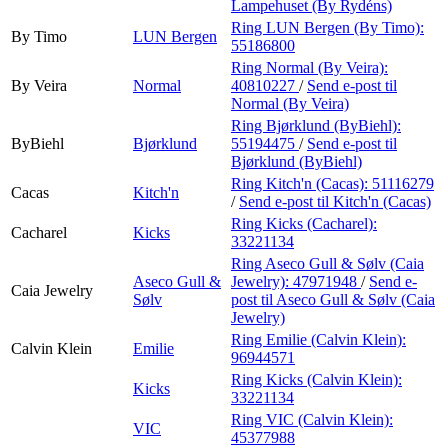
Lampehuset (By Rydéns)
Ring LUN Bergen (By Timo):
By Timo
LUN Bergen
55186800
Ring Normal (By Veira):
By Veira
Normal
40810227
/
Send e-post
til
Normal (By Veira)
Ring Bjørklund (ByBiehl):
ByBiehl
Bjørklund
55194475
/
Send e-post
til
Bjørklund (ByBiehl)
Ring Kitch'n (Cacas):
51116279
Cacas
Kitch'n
/
Send e-post
til Kitch'n (Cacas)
Ring Kicks (Cacharel):
Cacharel
Kicks
33221134
Ring Aseco Gull & Sølv (Caia
Aseco Gull &
Jewelry):
47971948
/
Send e-
Caia Jewelry
Sølv
post
til Aseco Gull & Sølv (Caia
Jewelry)
Ring Emilie (Calvin Klein):
Calvin Klein
Emilie
96944571
Ring Kicks (Calvin Klein):
Kicks
33221134
Ring VIC (Calvin Klein):
VIC
45377988