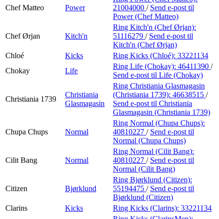
Chef Matteo
Power
21004000
/
Send e-post
til
Power (Chef Matteo)
Ring Kitch'n (Chef Ørjan):
Chef Ørjan
Kitch'n
51116279
/
Send e-post
til
Kitch'n (Chef Ørjan)
Chloé
Kicks
Ring Kicks (Chloé):
33221134
Ring Life (Chokay):
46411390
/
Chokay
Life
Send e-post
til Life (Chokay)
Ring Christiania Glasmagasin
Christiania
(Christiania 1739):
46638515
/
Christiania 1739
Glasmagasin
Send e-post
til Christiania
Glasmagasin (Christiania 1739)
Ring Normal (Chupa Chups):
Chupa Chups
Normal
40810227
/
Send e-post
til
Normal (Chupa Chups)
Ring Normal (Cilit Bang):
Cilit Bang
Normal
40810227
/
Send e-post
til
Normal (Cilit Bang)
Ring Bjørklund (Citizen):
Citizen
Bjørklund
55194475
/
Send e-post
til
Bjørklund (Citizen)
Clarins
Kicks
Ring Kicks (Clarins):
33221134
Ring Kicks (ClarinsMen):