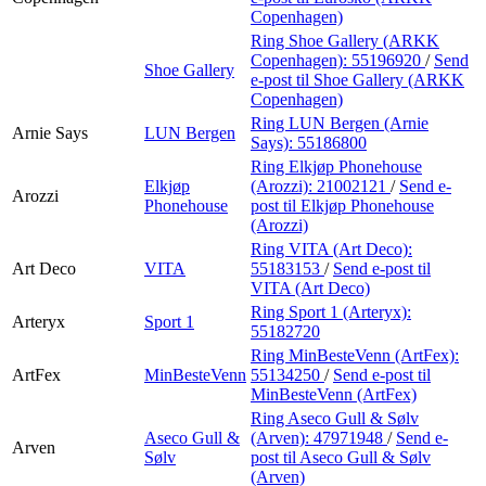
Copenhagen)
Ring Shoe Gallery (ARKK
Copenhagen):
55196920
/
Send
Shoe Gallery
e-post
til Shoe Gallery (ARKK
Copenhagen)
Ring LUN Bergen (Arnie
Arnie Says
LUN Bergen
Says):
55186800
Ring Elkjøp Phonehouse
Elkjøp
(Arozzi):
21002121
/
Send e-
Arozzi
Phonehouse
post
til Elkjøp Phonehouse
(Arozzi)
Ring VITA (Art Deco):
Art Deco
VITA
55183153
/
Send e-post
til
VITA (Art Deco)
Ring Sport 1 (Arteryx):
Arteryx
Sport 1
55182720
Ring MinBesteVenn (ArtFex):
ArtFex
MinBesteVenn
55134250
/
Send e-post
til
MinBesteVenn (ArtFex)
Ring Aseco Gull & Sølv
Aseco Gull &
(Arven):
47971948
/
Send e-
Arven
Sølv
post
til Aseco Gull & Sølv
(Arven)