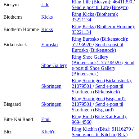
Ring Life (Biosym):
46411390
/
Biosym
Life
Send e-post
til Life (Biosym)
Ring Kicks (Biotherm):
Biotherm
Kicks
33221134
Ring Kicks (Biotherm Homme):
Biotherm Homme
Kicks
33221134
Ring Eurosko (Birkenstock):
Birkenstock
Eurosko
55196920
/
Send e-post
til
Eurosko (Birkenstock)
Ring Shoe Gallery
(Birkenstock):
55196920
/
Send
Shoe Gallery
e-post
til Shoe Gallery
(Birkenstock)
Ring Skoringen (Birkenstock):
Skoringen
21079501
/
Send e-post
til
Skoringen (Birkenstock)
Ring Skoringen (Bisgaard):
Bisgaard
Skoringen
21079501
/
Send e-post
til
Skoringen (Bisgaard)
Ring Emil (Bitte Kai Rand):
Bitte Kai Rand
Emil
96944560
Ring Kitch'n (Bitz):
51116279
/
Bitz
Kitch'n
Send e-post
til Kitch'n (Bitz)