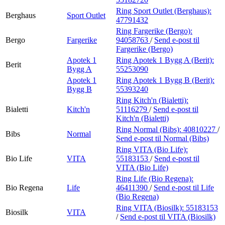
Ring Sport Outlet (Berghaus):
Berghaus
Sport Outlet
47791432
Ring Fargerike (Bergo):
Bergo
Fargerike
94058763
/
Send e-post
til
Fargerike (Bergo)
Apotek 1
Ring Apotek 1 Bygg A (Berit):
Berit
Bygg A
55253090
Apotek 1
Ring Apotek 1 Bygg B (Berit):
Bygg B
55393240
Ring Kitch'n (Bialetti):
Bialetti
Kitch'n
51116279
/
Send e-post
til
Kitch'n (Bialetti)
Ring Normal (Bibs):
40810227
/
Bibs
Normal
Send e-post
til Normal (Bibs)
Ring VITA (Bio Life):
Bio Life
VITA
55183153
/
Send e-post
til
VITA (Bio Life)
Ring Life (Bio Regena):
Bio Regena
Life
46411390
/
Send e-post
til Life
(Bio Regena)
Ring VITA (Biosilk):
55183153
Biosilk
VITA
/
Send e-post
til VITA (Biosilk)