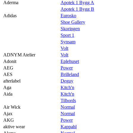
Praktisk informasjon
Aderma
Apotek 1 Bygg A
Apotek 1 Bygg B
Ledige stillinger
Adidas
Eurosko
Shoe Gallery
Magasin
Skoringen
Gavekort
Sport 1
Synsam
Finn frem
Volt
ADNYM Atelier
Volt
Adonit
Eplehuset
AEG
Power
AES
Brilleland
afterlabel
Deguy
Aga
Kitch'n
Aida
Kitch'n
Tilbords
Air Wick
Normal
Ajax
Normal
AKG
Power
aktive wear
Kappahl