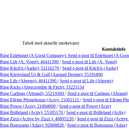
Tabell med aktuelle merkevarer
Kontaktinfo
Ring Eplehuset (A Good Company):
Send e-post
til Eplehuset (A Go
Ring Life (A. Vogel):
46411390
/
Send e-post
til Life (A. Vogel)
Ring Kitch'n (Aarke):
51116279
/
Send e-post
til Kitch'n (Aarke)
Ring Kleiveland Ur & Gull (Aarstad Design):
55191800
Ring Life (Abeego):
46411390
/
Send e-post
til Life (Abeego)
Ring Kicks (Abercrombie & Fitch):
33221134
Ring Carlings (Abrand):
55219360
/
Send e-post
til Carlings (Abrand)
Ring Elkjøp Phonehouse (Acer):
21002121
/
Send e-post
til Elkjøp P
Ring Power (Acer):
21004000
/
Send e-post
til Power (Acer)
Ring Brilleland (Activ):
55185170
/
Send e-post
til Brilleland (Activ)
Ring Zizzi (Active by Zizzi.):
46895220
/
Send e-post
til Zizzi (Active
Ring Bagorama (Adax):
92068828
/
Send e-post
til Bagorama (Adax)