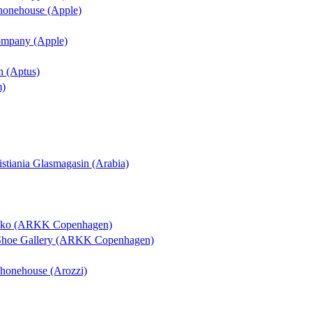
Phonehouse (Apple)
Company (Apple)
n (Aptus)
m)
ristiania Glasmagasin (Arabia)
osko (ARKK Copenhagen)
 Shoe Gallery (ARKK Copenhagen)
 Phonehouse (Arozzi)