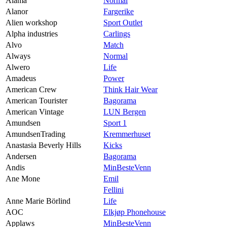
Alama
Normal
Alanor
Fargerike
Alien workshop
Sport Outlet
Alpha industries
Carlings
Alvo
Match
Always
Normal
Alwero
Life
Amadeus
Power
American Crew
Think Hair Wear
American Tourister
Bagorama
American Vintage
LUN Bergen
Amundsen
Sport 1
AmundsenTrading
Kremmerhuset
Anastasia Beverly Hills
Kicks
Andersen
Bagorama
Andis
MinBesteVenn
Ane Mone
Emil
Fellini
Anne Marie Börlind
Life
AOC
Elkjøp Phonehouse
Applaws
MinBesteVenn