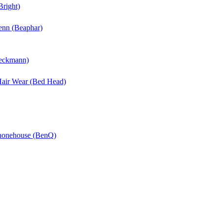
Bright)
enn (Beaphar)
Beckmann)
 Hair Wear (Bed Head)
Phonehouse (BenQ)