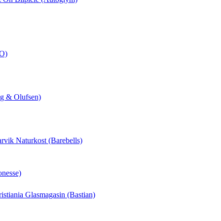
CO)
ng & Olufsen)
arvik Naturkost (Barebells)
onesse)
hristiania Glasmagasin (Bastian)