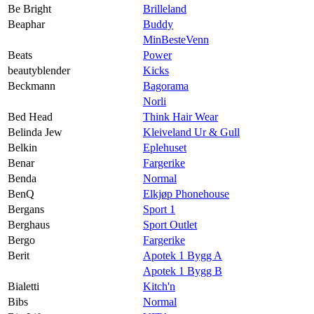
Be Bright
Brilleland
Beaphar
Buddy
MinBesteVenn
Beats
Power
beautyblender
Kicks
Beckmann
Bagorama
Norli
Bed Head
Think Hair Wear
Belinda Jew
Kleiveland Ur & Gull
Belkin
Eplehuset
Benar
Fargerike
Benda
Normal
BenQ
Elkjøp Phonehouse
Bergans
Sport 1
Berghaus
Sport Outlet
Bergo
Fargerike
Berit
Apotek 1 Bygg A
Apotek 1 Bygg B
Bialetti
Kitch'n
Bibs
Normal