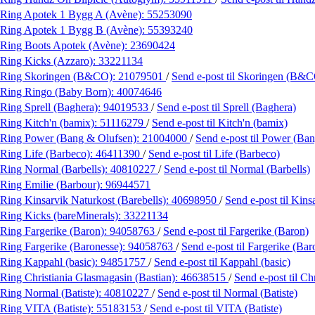
Ring Apotek 1 Bygg A (Avène):
55253090
Ring Apotek 1 Bygg B (Avène):
55393240
Ring Boots Apotek (Avène):
23690424
Ring Kicks (Azzaro):
33221134
Ring Skoringen (B&CO):
21079501
/
Send e-post
til Skoringen (B&
Ring Ringo (Baby Born):
40074646
Ring Sprell (Baghera):
94019533
/
Send e-post
til Sprell (Baghera)
Ring Kitch'n (bamix):
51116279
/
Send e-post
til Kitch'n (bamix)
Ring Power (Bang & Olufsen):
21004000
/
Send e-post
til Power (Ba
Ring Life (Barbeco):
46411390
/
Send e-post
til Life (Barbeco)
Ring Normal (Barbells):
40810227
/
Send e-post
til Normal (Barbells)
Ring Emilie (Barbour):
96944571
Ring Kinsarvik Naturkost (Barebells):
40698950
/
Send e-post
til Kins
Ring Kicks (bareMinerals):
33221134
Ring Fargerike (Baron):
94058763
/
Send e-post
til Fargerike (Baron)
Ring Fargerike (Baronesse):
94058763
/
Send e-post
til Fargerike (Bar
Ring Kappahl (basic):
94851757
/
Send e-post
til Kappahl (basic)
Ring Christiania Glasmagasin (Bastian):
46638515
/
Send e-post
til C
Ring Normal (Batiste):
40810227
/
Send e-post
til Normal (Batiste)
Ring VITA (Batiste):
55183153
/
Send e-post
til VITA (Batiste)