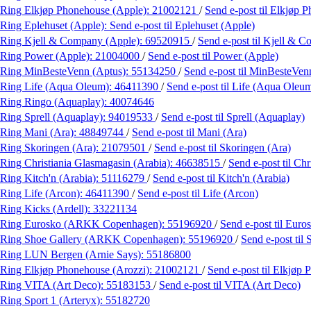
Ring Elkjøp Phonehouse (Apple):
21002121
/
Send e-post
til Elkjøp 
Ring Eplehuset (Apple):
Send e-post
til Eplehuset (Apple)
Ring Kjell & Company (Apple):
69520915
/
Send e-post
til Kjell & 
Ring Power (Apple):
21004000
/
Send e-post
til Power (Apple)
Ring MinBesteVenn (Aptus):
55134250
/
Send e-post
til MinBesteVen
Ring Life (Aqua Oleum):
46411390
/
Send e-post
til Life (Aqua Oleu
Ring Ringo (Aquaplay):
40074646
Ring Sprell (Aquaplay):
94019533
/
Send e-post
til Sprell (Aquaplay)
Ring Mani (Ara):
48849744
/
Send e-post
til Mani (Ara)
Ring Skoringen (Ara):
21079501
/
Send e-post
til Skoringen (Ara)
Ring Christiania Glasmagasin (Arabia):
46638515
/
Send e-post
til Ch
Ring Kitch'n (Arabia):
51116279
/
Send e-post
til Kitch'n (Arabia)
Ring Life (Arcon):
46411390
/
Send e-post
til Life (Arcon)
Ring Kicks (Ardell):
33221134
Ring Eurosko (ARKK Copenhagen):
55196920
/
Send e-post
til Eur
Ring Shoe Gallery (ARKK Copenhagen):
55196920
/
Send e-post
til
Ring LUN Bergen (Arnie Says):
55186800
Ring Elkjøp Phonehouse (Arozzi):
21002121
/
Send e-post
til Elkjøp
Ring VITA (Art Deco):
55183153
/
Send e-post
til VITA (Art Deco)
Ring Sport 1 (Arteryx):
55182720