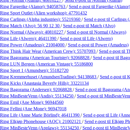
Ring Normal (Alama):
40810227
/
Send e-post
til Normal (Alama)
Ring Fargerike (Alanor):
94058763
/
Send e-post
til Fargerike (Alanor
Ring Sport Outlet (Alien workshop):
47791432
Ring Carlings (Alpha industries):
55219360
/
Send e-post
til Carlings 
Ring Match (Alvo):
56 90 12 30
/
Send e-post
til Match (Alvo)
Ring Normal (Always):
40810227
/
Send e-post
til Normal (Always)
Ring Life (Alwero):
46411390
/
Send e-post
til Life (Alwero)
Ring Power (Amadeus):
21004000
/
Send e-post
til Power (Amadeus)
Ring Think Hair Wear (American Crew):
55707093
/
Send e-post
til 
Ring Bagorama (American Tourister):
92068828
/
Send e-post
til Bag
Ring LUN Bergen (American Vintage):
55186800
Ring Sport 1 (Amundsen):
55182720
Ring Kremmerhuset (AmundsenTrading):
94138683
/
Send e-post
til
Ring Kicks (Anastasia Beverly Hills):
33221134
Ring Bagorama (Andersen):
92068828
/
Send e-post
til Bagorama (An
Ring MinBesteVenn (Andis):
55134250
/
Send e-post
til MinBesteVen
Ring Emil (Ane Mone):
96944560
Ring Fellini (Ane Mone):
96947018
Ring Life (Anne Marie Börlind):
46411390
/
Send e-post
til Life (Ann
Ring Elkjøp Phonehouse (AOC):
21002121
/
Send e-post
til Elkjøp 
Ring MinBesteVenn (Applaws):
55134250
/
Send e-post
til MinBeste