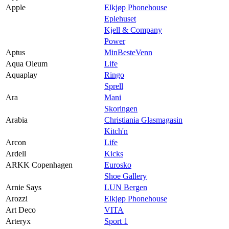
Apple
Elkjøp Phonehouse
Eplehuset
Kjell & Company
Power
Aptus
MinBesteVenn
Aqua Oleum
Life
Aquaplay
Ringo
Sprell
Ara
Mani
Skoringen
Arabia
Christiania Glasmagasin
Kitch'n
Arcon
Life
Ardell
Kicks
ARKK Copenhagen
Eurosko
Shoe Gallery
Arnie Says
LUN Bergen
Arozzi
Elkjøp Phonehouse
Art Deco
VITA
Arteryx
Sport 1