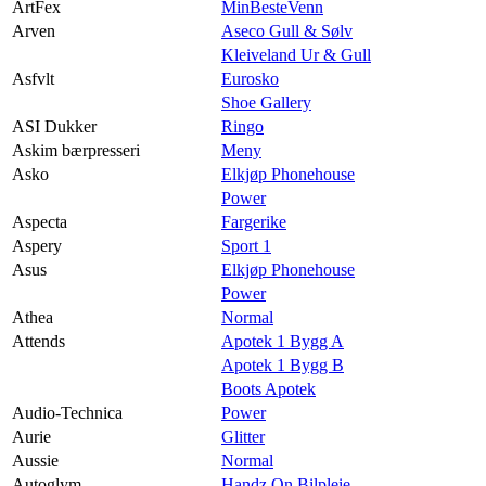
ArtFex
MinBesteVenn
Arven
Aseco Gull & Sølv
Kleiveland Ur & Gull
Asfvlt
Eurosko
Shoe Gallery
ASI Dukker
Ringo
Askim bærpresseri
Meny
Asko
Elkjøp Phonehouse
Power
Aspecta
Fargerike
Aspery
Sport 1
Asus
Elkjøp Phonehouse
Power
Athea
Normal
Attends
Apotek 1 Bygg A
Apotek 1 Bygg B
Boots Apotek
Audio-Technica
Power
Aurie
Glitter
Aussie
Normal
Autoglym
Handz On Bilpleie