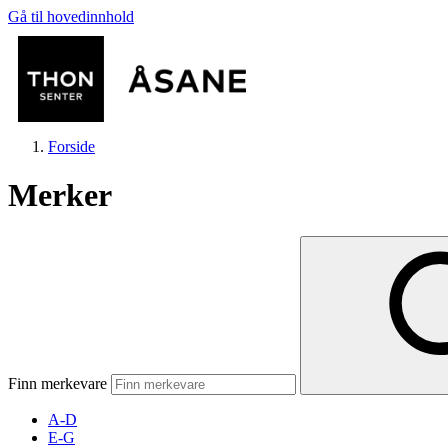
Gå til hovedinnhold
Forside
Merker
Butikker
Mat og drikke
Finn merkevare
Helse
A-D
E-G