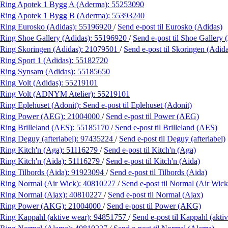
Ring Apotek 1 Bygg A (Aderma):
55253090
Ring Apotek 1 Bygg B (Aderma):
55393240
Ring Eurosko (Adidas):
55196920
/
Send e-post
til Eurosko (Adidas)
Ring Shoe Gallery (Adidas):
55196920
/
Send e-post
til Shoe Gallery 
Ring Skoringen (Adidas):
21079501
/
Send e-post
til Skoringen (Adid
Ring Sport 1 (Adidas):
55182720
Ring Synsam (Adidas):
55185650
Ring Volt (Adidas):
55219101
Ring Volt (ADNYM Atelier):
55219101
Ring Eplehuset (Adonit):
Send e-post
til Eplehuset (Adonit)
Ring Power (AEG):
21004000
/
Send e-post
til Power (AEG)
Ring Brilleland (AES):
55185170
/
Send e-post
til Brilleland (AES)
Ring Deguy (afterlabel):
97435224
/
Send e-post
til Deguy (afterlabel)
Ring Kitch'n (Aga):
51116279
/
Send e-post
til Kitch'n (Aga)
Ring Kitch'n (Aida):
51116279
/
Send e-post
til Kitch'n (Aida)
Ring Tilbords (Aida):
91923094
/
Send e-post
til Tilbords (Aida)
Ring Normal (Air Wick):
40810227
/
Send e-post
til Normal (Air Wick
Ring Normal (Ajax):
40810227
/
Send e-post
til Normal (Ajax)
Ring Power (AKG):
21004000
/
Send e-post
til Power (AKG)
Ring Kappahl (aktive wear):
94851757
/
Send e-post
til Kappahl (akti