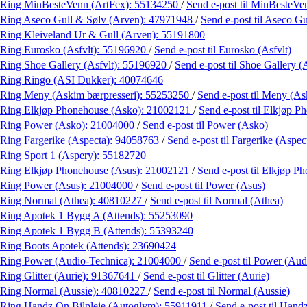
Ring MinBesteVenn (ArtFex):
55134250
/
Send e-post
til MinBesteVe
Ring Aseco Gull & Sølv (Arven):
47971948
/
Send e-post
til Aseco G
Ring Kleiveland Ur & Gull (Arven):
55191800
Ring Eurosko (Asfvlt):
55196920
/
Send e-post
til Eurosko (Asfvlt)
Ring Shoe Gallery (Asfvlt):
55196920
/
Send e-post
til Shoe Gallery (
Ring Ringo (ASI Dukker):
40074646
Ring Meny (Askim bærpresseri):
55253250
/
Send e-post
til Meny (As
Ring Elkjøp Phonehouse (Asko):
21002121
/
Send e-post
til Elkjøp 
Ring Power (Asko):
21004000
/
Send e-post
til Power (Asko)
Ring Fargerike (Aspecta):
94058763
/
Send e-post
til Fargerike (Aspec
Ring Sport 1 (Aspery):
55182720
Ring Elkjøp Phonehouse (Asus):
21002121
/
Send e-post
til Elkjøp P
Ring Power (Asus):
21004000
/
Send e-post
til Power (Asus)
Ring Normal (Athea):
40810227
/
Send e-post
til Normal (Athea)
Ring Apotek 1 Bygg A (Attends):
55253090
Ring Apotek 1 Bygg B (Attends):
55393240
Ring Boots Apotek (Attends):
23690424
Ring Power (Audio-Technica):
21004000
/
Send e-post
til Power (Aud
Ring Glitter (Aurie):
91367641
/
Send e-post
til Glitter (Aurie)
Ring Normal (Aussie):
40810227
/
Send e-post
til Normal (Aussie)
Ring Handz On Bilpleie (Autoglym):
55911911
/
Send e-post
til Hand