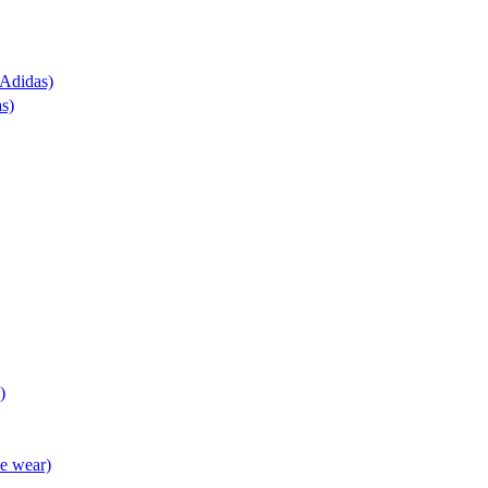
(Adidas)
as)
)
ve wear)