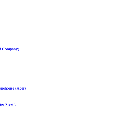
od Company)
honehouse (Acer)
 by Zizzi.)