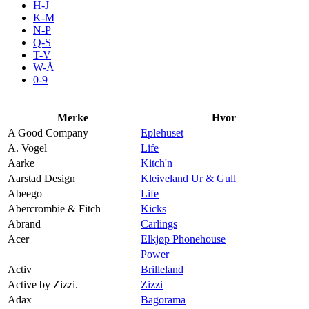
H-J
Aktiviteter
K-M
N-P
Q-S
T-V
Tilbud
W-Å
0-9
Kundeklubb
Merke
Hvor
A Good Company
Eplehuset
Inspirasjon
A. Vogel
Life
Aarke
Kitch'n
Aarstad Design
Kleiveland Ur & Gull
Abeego
Life
Abercrombie & Fitch
Kicks
Søk
Abrand
Carlings
Acer
Elkjøp Phonehouse
Power
Activ
Brilleland
Active by Zizzi.
Zizzi
Åpningstider
Adax
Bagorama