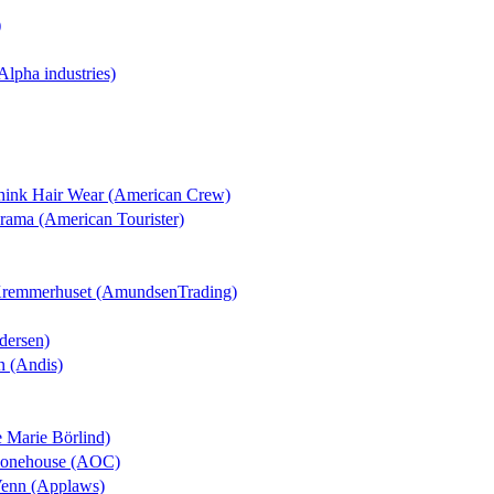
)
(Alpha industries)
Think Hair Wear (American Crew)
orama (American Tourister)
 Kremmerhuset (AmundsenTrading)
dersen)
n (Andis)
e Marie Börlind)
Phonehouse (AOC)
Venn (Applaws)