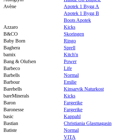
Avène
Apotek 1 Bygg A
Apotek 1 Bygg B
Boots Apotek
Azzaro
Kicks
B&CO
Skoringen
Baby Born
Ringo
Baghera
Sprell
bamix
Kitch'n
Bang & Olufsen
Power
Barbeco
Life
Barbells
Normal
Barbour
Emilie
Barebells
Kinsarvik Naturkost
bareMinerals
Kicks
Baron
Fargerike
Baronesse
Fargerike
basic
Kappahl
Bastian
Christiania Glasmagasin
Batiste
Normal
VITA