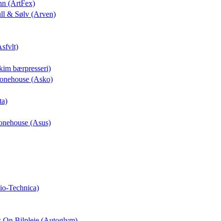
nn (ArtFex)
ull & Sølv (Arven)
Asfvlt)
kim bærpresseri)
Phonehouse (Asko)
ta)
honehouse (Asus)
io-Technica)
z On Bilpleie (Autoglym)