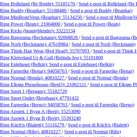
Ring Brilleland (Be Bright):
55185170
/
Send e-post
til Brilleland (Be 
Ring Buddy (Beaphar):
55188480
/
Send e-post
til Buddy (Beaphar)
Ring MinBesteVenn (Beaphar):
55134250
/
Send e-post
til MinBesteV
Ring Power (Beats):
21004000
/
Send e-post
til Power (Beats)
Ring Kicks (beautyblender):
33221134
Ring Bagorama (Beckmann):
92068828
/
Send e-post
til Bagorama (
Ring Norli (Beckmann):
47618984
/
Send e-post
til Norli (Beckmann)
Ring Think Hair Wear (Bed Head):
55707093
/
Send e-post
til Think
Ring Kleiveland Ur & Gull (Belinda Jew):
55191800
Ring Eplehuset (Belkin):
Send e-post
til Eplehuset (Belkin)
Ring Fargerike (Benar):
94058763
/
Send e-post
til Fargerike (Benar)
Ring Normal (Benda):
40810227
/
Send e-post
til Normal (Benda)
Ring Elkjøp Phonehouse (BenQ):
21002121
/
Send e-post
til Elkjøp 
Ring Sport 1 (Bergans):
55182720
Ring Sport Outlet (Berghaus):
47791432
Ring Fargerike (Bergo):
94058763
/
Send e-post
til Fargerike (Bergo)
Ring Apotek 1 Bygg A (Berit):
55253090
Ring Apotek 1 Bygg B (Berit):
55393240
Ring Kitch'n (Bialetti):
51116279
/
Send e-post
til Kitch'n (Bialetti)
Ring Normal (Bibs):
40810227
/
Send e-post
til Normal (Bibs)