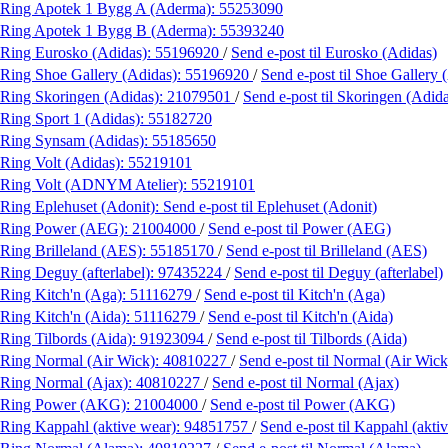
Ring Apotek 1 Bygg A (Aderma):
55253090
Ring Apotek 1 Bygg B (Aderma):
55393240
Ring Eurosko (Adidas):
55196920
/
Send e-post
til Eurosko (Adidas)
Ring Shoe Gallery (Adidas):
55196920
/
Send e-post
til Shoe Gallery 
Ring Skoringen (Adidas):
21079501
/
Send e-post
til Skoringen (Adid
Ring Sport 1 (Adidas):
55182720
Ring Synsam (Adidas):
55185650
Ring Volt (Adidas):
55219101
Ring Volt (ADNYM Atelier):
55219101
Ring Eplehuset (Adonit):
Send e-post
til Eplehuset (Adonit)
Ring Power (AEG):
21004000
/
Send e-post
til Power (AEG)
Ring Brilleland (AES):
55185170
/
Send e-post
til Brilleland (AES)
Ring Deguy (afterlabel):
97435224
/
Send e-post
til Deguy (afterlabel)
Ring Kitch'n (Aga):
51116279
/
Send e-post
til Kitch'n (Aga)
Ring Kitch'n (Aida):
51116279
/
Send e-post
til Kitch'n (Aida)
Ring Tilbords (Aida):
91923094
/
Send e-post
til Tilbords (Aida)
Ring Normal (Air Wick):
40810227
/
Send e-post
til Normal (Air Wick
Ring Normal (Ajax):
40810227
/
Send e-post
til Normal (Ajax)
Ring Power (AKG):
21004000
/
Send e-post
til Power (AKG)
Ring Kappahl (aktive wear):
94851757
/
Send e-post
til Kappahl (akti