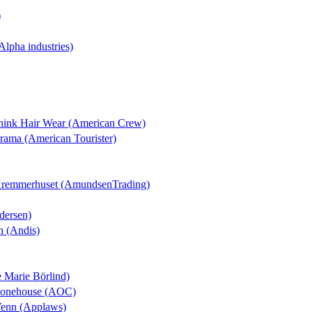
)
(Alpha industries)
Think Hair Wear (American Crew)
orama (American Tourister)
 Kremmerhuset (AmundsenTrading)
dersen)
n (Andis)
e Marie Börlind)
Phonehouse (AOC)
Venn (Applaws)