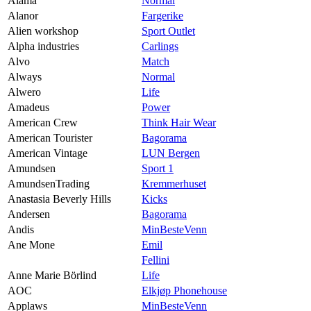
Alama
Normal
Alanor
Fargerike
Alien workshop
Sport Outlet
Alpha industries
Carlings
Alvo
Match
Always
Normal
Alwero
Life
Amadeus
Power
American Crew
Think Hair Wear
American Tourister
Bagorama
American Vintage
LUN Bergen
Amundsen
Sport 1
AmundsenTrading
Kremmerhuset
Anastasia Beverly Hills
Kicks
Andersen
Bagorama
Andis
MinBesteVenn
Ane Mone
Emil
Fellini
Anne Marie Börlind
Life
AOC
Elkjøp Phonehouse
Applaws
MinBesteVenn