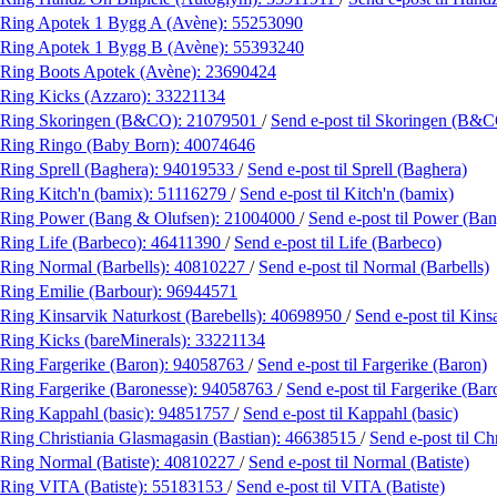
Ring Apotek 1 Bygg A (Avène):
55253090
Ring Apotek 1 Bygg B (Avène):
55393240
Ring Boots Apotek (Avène):
23690424
Ring Kicks (Azzaro):
33221134
Ring Skoringen (B&CO):
21079501
/
Send e-post
til Skoringen (B&
Ring Ringo (Baby Born):
40074646
Ring Sprell (Baghera):
94019533
/
Send e-post
til Sprell (Baghera)
Ring Kitch'n (bamix):
51116279
/
Send e-post
til Kitch'n (bamix)
Ring Power (Bang & Olufsen):
21004000
/
Send e-post
til Power (Ba
Ring Life (Barbeco):
46411390
/
Send e-post
til Life (Barbeco)
Ring Normal (Barbells):
40810227
/
Send e-post
til Normal (Barbells)
Ring Emilie (Barbour):
96944571
Ring Kinsarvik Naturkost (Barebells):
40698950
/
Send e-post
til Kins
Ring Kicks (bareMinerals):
33221134
Ring Fargerike (Baron):
94058763
/
Send e-post
til Fargerike (Baron)
Ring Fargerike (Baronesse):
94058763
/
Send e-post
til Fargerike (Bar
Ring Kappahl (basic):
94851757
/
Send e-post
til Kappahl (basic)
Ring Christiania Glasmagasin (Bastian):
46638515
/
Send e-post
til C
Ring Normal (Batiste):
40810227
/
Send e-post
til Normal (Batiste)
Ring VITA (Batiste):
55183153
/
Send e-post
til VITA (Batiste)