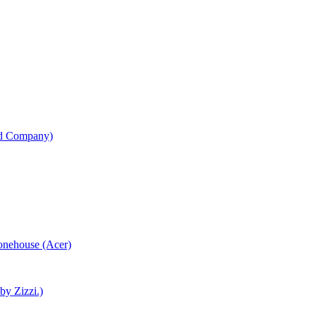
od Company)
honehouse (Acer)
 by Zizzi.)