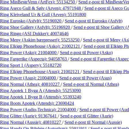
Ring MinBesteVenn (ArtFex):
55134250
/
Send e-post
til MinBesteVe
Ring Aseco Gull & Sølv (Arven):
47971948
/
Send e-post
til Aseco G
Ring Kleiveland Ur & Gull (Arven):
55191800
Ring Eurosko (Asfvlt):
55196920
/
Send e-post
til Eurosko (Asfvlt)
Ring Shoe Gallery (Asfvlt):
55196920
/
Send e-post
til Shoe Gallery (
Ring Ringo (ASI Dukker):
40074646
Ring Meny (Askim bærpresseri):
55253250
/
Send e-post
til Meny (As
Ring Elkjøp Phonehouse (Asko):
21002121
/
Send e-post
til Elkjøp 
Ring Power (Asko):
21004000
/
Send e-post
til Power (Asko)
Ring Fargerike (Aspecta):
94058763
/
Send e-post
til Fargerike (Aspec
Ring Sport 1 (Aspery):
55182720
Ring Elkjøp Phonehouse (Asus):
21002121
/
Send e-post
til Elkjøp P
Ring Power (Asus):
21004000
/
Send e-post
til Power (Asus)
Ring Normal (Athea):
40810227
/
Send e-post
til Normal (Athea)
Ring Apotek 1 Bygg A (Attends):
55253090
Ring Apotek 1 Bygg B (Attends):
55393240
Ring Boots Apotek (Attends):
23690424
Ring Power (Audio-Technica):
21004000
/
Send e-post
til Power (Aud
Ring Glitter (Aurie):
91367641
/
Send e-post
til Glitter (Aurie)
Ring Normal (Aussie):
40810227
/
Send e-post
til Normal (Aussie)
Ring Handz On Bilpleie (Autoglym):
55911911
/
Send e-post
til Hand