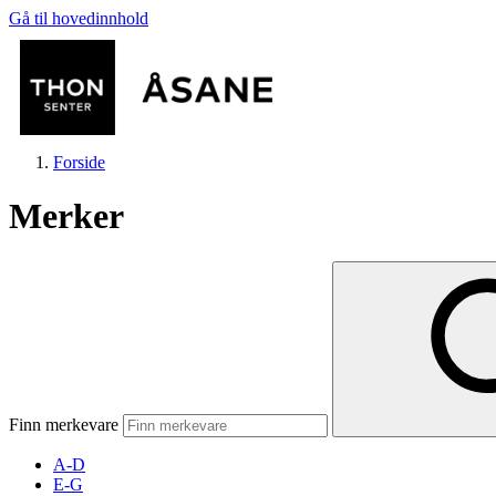
Gå til hovedinnhold
Forside
Merker
Butikker
Mat og drikke
Finn merkevare
Helse
A-D
E-G