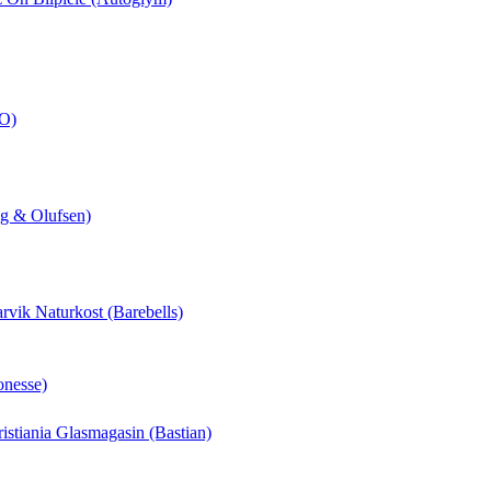
CO)
ng & Olufsen)
arvik Naturkost (Barebells)
onesse)
hristiania Glasmagasin (Bastian)