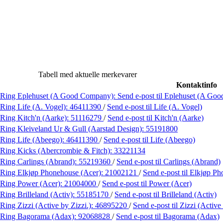
Tabell med aktuelle merkevarer
Kontaktinfo
Ring Eplehuset (A Good Company):
Send e-post
til Eplehuset (A Go
Ring Life (A. Vogel):
46411390
/
Send e-post
til Life (A. Vogel)
Ring Kitch'n (Aarke):
51116279
/
Send e-post
til Kitch'n (Aarke)
Ring Kleiveland Ur & Gull (Aarstad Design):
55191800
Ring Life (Abeego):
46411390
/
Send e-post
til Life (Abeego)
Ring Kicks (Abercrombie & Fitch):
33221134
Ring Carlings (Abrand):
55219360
/
Send e-post
til Carlings (Abrand)
Ring Elkjøp Phonehouse (Acer):
21002121
/
Send e-post
til Elkjøp P
Ring Power (Acer):
21004000
/
Send e-post
til Power (Acer)
Ring Brilleland (Activ):
55185170
/
Send e-post
til Brilleland (Activ)
Ring Zizzi (Active by Zizzi.):
46895220
/
Send e-post
til Zizzi (Active
Ring Bagorama (Adax):
92068828
/
Send e-post
til Bagorama (Adax)