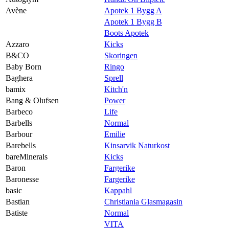
Avène
Apotek 1 Bygg A
Apotek 1 Bygg B
Boots Apotek
Azzaro
Kicks
B&CO
Skoringen
Baby Born
Ringo
Baghera
Sprell
bamix
Kitch'n
Bang & Olufsen
Power
Barbeco
Life
Barbells
Normal
Barbour
Emilie
Barebells
Kinsarvik Naturkost
bareMinerals
Kicks
Baron
Fargerike
Baronesse
Fargerike
basic
Kappahl
Bastian
Christiania Glasmagasin
Batiste
Normal
VITA