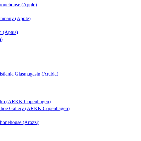
Phonehouse (Apple)
Company (Apple)
n (Aptus)
m)
ristiania Glasmagasin (Arabia)
osko (ARKK Copenhagen)
 Shoe Gallery (ARKK Copenhagen)
 Phonehouse (Arozzi)