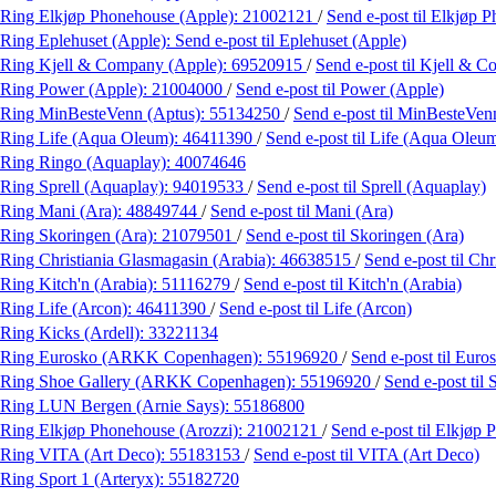
Ring Elkjøp Phonehouse (Apple):
21002121
/
Send e-post
til Elkjøp 
Ring Eplehuset (Apple):
Send e-post
til Eplehuset (Apple)
Ring Kjell & Company (Apple):
69520915
/
Send e-post
til Kjell & 
Ring Power (Apple):
21004000
/
Send e-post
til Power (Apple)
Ring MinBesteVenn (Aptus):
55134250
/
Send e-post
til MinBesteVen
Ring Life (Aqua Oleum):
46411390
/
Send e-post
til Life (Aqua Oleu
Ring Ringo (Aquaplay):
40074646
Ring Sprell (Aquaplay):
94019533
/
Send e-post
til Sprell (Aquaplay)
Ring Mani (Ara):
48849744
/
Send e-post
til Mani (Ara)
Ring Skoringen (Ara):
21079501
/
Send e-post
til Skoringen (Ara)
Ring Christiania Glasmagasin (Arabia):
46638515
/
Send e-post
til Ch
Ring Kitch'n (Arabia):
51116279
/
Send e-post
til Kitch'n (Arabia)
Ring Life (Arcon):
46411390
/
Send e-post
til Life (Arcon)
Ring Kicks (Ardell):
33221134
Ring Eurosko (ARKK Copenhagen):
55196920
/
Send e-post
til Eur
Ring Shoe Gallery (ARKK Copenhagen):
55196920
/
Send e-post
til
Ring LUN Bergen (Arnie Says):
55186800
Ring Elkjøp Phonehouse (Arozzi):
21002121
/
Send e-post
til Elkjøp
Ring VITA (Art Deco):
55183153
/
Send e-post
til VITA (Art Deco)
Ring Sport 1 (Arteryx):
55182720