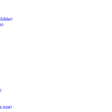
(Adidas)
as)
)
ve wear)