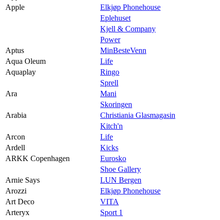
Apple
Elkjøp Phonehouse
Eplehuset
Kjell & Company
Power
Aptus
MinBesteVenn
Aqua Oleum
Life
Aquaplay
Ringo
Sprell
Ara
Mani
Skoringen
Arabia
Christiania Glasmagasin
Kitch'n
Arcon
Life
Ardell
Kicks
ARKK Copenhagen
Eurosko
Shoe Gallery
Arnie Says
LUN Bergen
Arozzi
Elkjøp Phonehouse
Art Deco
VITA
Arteryx
Sport 1