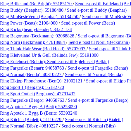
Ring Brilleland (Be Bright):
55185170
/
Send e-post
til Brilleland (Be 
Ring Buddy (Beaphar):
55188480
/
Send e-post
til Buddy (Beaphar)
Ring MinBesteVenn (Beaphar):
55134250
/
Send e-post
til MinBesteV
Ring Power (Beats):
21004000
/
Send e-post
til Power (Beats)
Ring Kicks (beautyblender):
33221134
Ring Bagorama (Beckmann):
92068828
/
Send e-post
til Bagorama (
Ring Norli (Beckmann):
47618984
/
Send e-post
til Norli (Beckmann)
Ring Think Hair Wear (Bed Head):
55707093
/
Send e-post
til Think
Ring Kleiveland Ur & Gull (Belinda Jew):
55191800
Ring Eplehuset (Belkin):
Send e-post
til Eplehuset (Belkin)
Ring Fargerike (Benar):
94058763
/
Send e-post
til Fargerike (Benar)
Ring Normal (Benda):
40810227
/
Send e-post
til Normal (Benda)
Ring Elkjøp Phonehouse (BenQ):
21002121
/
Send e-post
til Elkjøp 
Ring Sport 1 (Bergans):
55182720
Ring Sport Outlet (Berghaus):
47791432
Ring Fargerike (Bergo):
94058763
/
Send e-post
til Fargerike (Bergo)
Ring Apotek 1 Bygg A (Berit):
55253090
Ring Apotek 1 Bygg B (Berit):
55393240
Ring Kitch'n (Bialetti):
51116279
/
Send e-post
til Kitch'n (Bialetti)
Ring Normal (Bibs):
40810227
/
Send e-post
til Normal (Bibs)