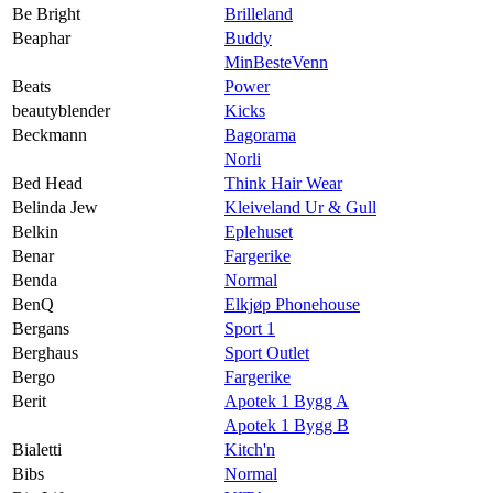
Be Bright
Brilleland
Beaphar
Buddy
MinBesteVenn
Beats
Power
beautyblender
Kicks
Beckmann
Bagorama
Norli
Bed Head
Think Hair Wear
Belinda Jew
Kleiveland Ur & Gull
Belkin
Eplehuset
Benar
Fargerike
Benda
Normal
BenQ
Elkjøp Phonehouse
Bergans
Sport 1
Berghaus
Sport Outlet
Bergo
Fargerike
Berit
Apotek 1 Bygg A
Apotek 1 Bygg B
Bialetti
Kitch'n
Bibs
Normal