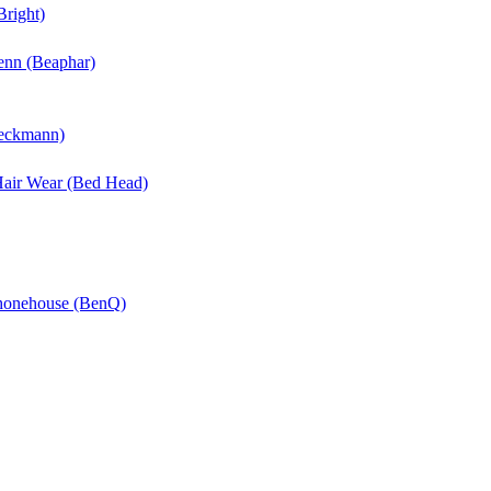
Bright)
enn (Beaphar)
Beckmann)
 Hair Wear (Bed Head)
Phonehouse (BenQ)