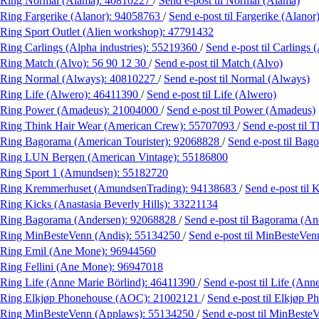
Ring Normal (Alama):
40810227
/
Send e-post
til Normal (Alama)
Ring Fargerike (Alanor):
94058763
/
Send e-post
til Fargerike (Alanor
Ring Sport Outlet (Alien workshop):
47791432
Ring Carlings (Alpha industries):
55219360
/
Send e-post
til Carlings 
Ring Match (Alvo):
56 90 12 30
/
Send e-post
til Match (Alvo)
Ring Normal (Always):
40810227
/
Send e-post
til Normal (Always)
Ring Life (Alwero):
46411390
/
Send e-post
til Life (Alwero)
Ring Power (Amadeus):
21004000
/
Send e-post
til Power (Amadeus)
Ring Think Hair Wear (American Crew):
55707093
/
Send e-post
til 
Ring Bagorama (American Tourister):
92068828
/
Send e-post
til Bag
Ring LUN Bergen (American Vintage):
55186800
Ring Sport 1 (Amundsen):
55182720
Ring Kremmerhuset (AmundsenTrading):
94138683
/
Send e-post
til
Ring Kicks (Anastasia Beverly Hills):
33221134
Ring Bagorama (Andersen):
92068828
/
Send e-post
til Bagorama (An
Ring MinBesteVenn (Andis):
55134250
/
Send e-post
til MinBesteVen
Ring Emil (Ane Mone):
96944560
Ring Fellini (Ane Mone):
96947018
Ring Life (Anne Marie Börlind):
46411390
/
Send e-post
til Life (Ann
Ring Elkjøp Phonehouse (AOC):
21002121
/
Send e-post
til Elkjøp 
Ring MinBesteVenn (Applaws):
55134250
/
Send e-post
til MinBeste