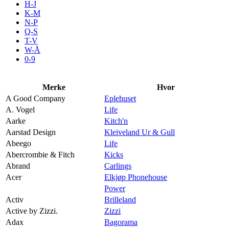
H-J
Aktiviteter
K-M
N-P
Q-S
T-V
Tilbud
W-Å
0-9
Kundeklubb
Merke
Hvor
A Good Company
Eplehuset
Inspirasjon
A. Vogel
Life
Aarke
Kitch'n
Aarstad Design
Kleiveland Ur & Gull
Abeego
Life
Abercrombie & Fitch
Kicks
Søk
Abrand
Carlings
Acer
Elkjøp Phonehouse
Power
Activ
Brilleland
Active by Zizzi.
Zizzi
Åpningstider
Adax
Bagorama