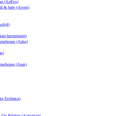
nn (ArtFex)
ull & Sølv (Arven)
Asfvlt)
kim bærpresseri)
Phonehouse (Asko)
ta)
honehouse (Asus)
io-Technica)
z On Bilpleie (Autoglym)