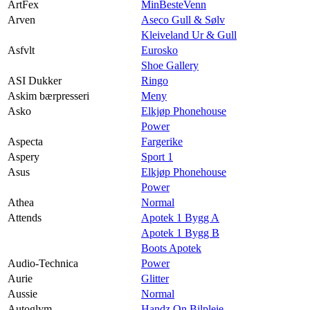
ArtFex
MinBesteVenn
Arven
Aseco Gull & Sølv
Kleiveland Ur & Gull
Asfvlt
Eurosko
Shoe Gallery
ASI Dukker
Ringo
Askim bærpresseri
Meny
Asko
Elkjøp Phonehouse
Power
Aspecta
Fargerike
Aspery
Sport 1
Asus
Elkjøp Phonehouse
Power
Athea
Normal
Attends
Apotek 1 Bygg A
Apotek 1 Bygg B
Boots Apotek
Audio-Technica
Power
Aurie
Glitter
Aussie
Normal
Autoglym
Handz On Bilpleie