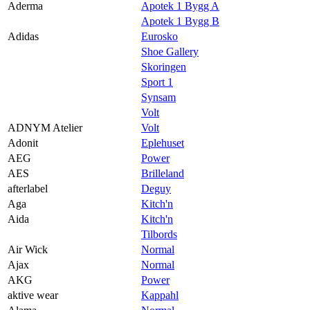
Praktisk informasjon
Aderma
Apotek 1 Bygg A
Apotek 1 Bygg B
Ledige stillinger
Adidas
Eurosko
Shoe Gallery
Magasin
Skoringen
Gavekort
Sport 1
Synsam
Finn frem
Volt
ADNYM Atelier
Volt
Adonit
Eplehuset
AEG
Power
AES
Brilleland
afterlabel
Deguy
Aga
Kitch'n
Aida
Kitch'n
Tilbords
Air Wick
Normal
Ajax
Normal
AKG
Power
aktive wear
Kappahl