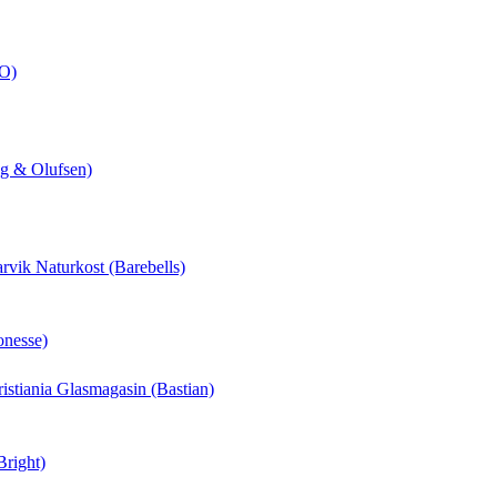
CO)
ng & Olufsen)
arvik Naturkost (Barebells)
onesse)
hristiania Glasmagasin (Bastian)
Bright)