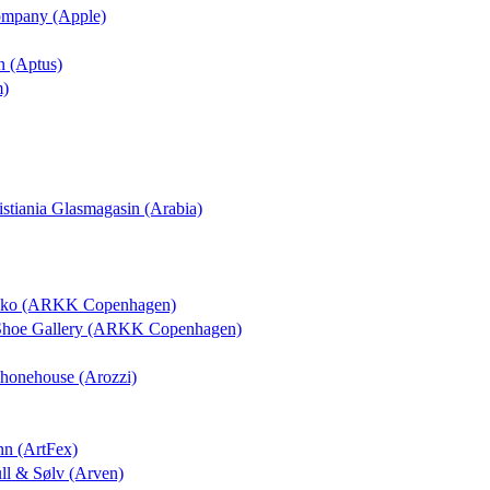
Company (Apple)
n (Aptus)
m)
ristiania Glasmagasin (Arabia)
osko (ARKK Copenhagen)
 Shoe Gallery (ARKK Copenhagen)
 Phonehouse (Arozzi)
nn (ArtFex)
ull & Sølv (Arven)