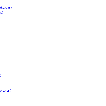
(Adidas)
as)
)
ve wear)
)