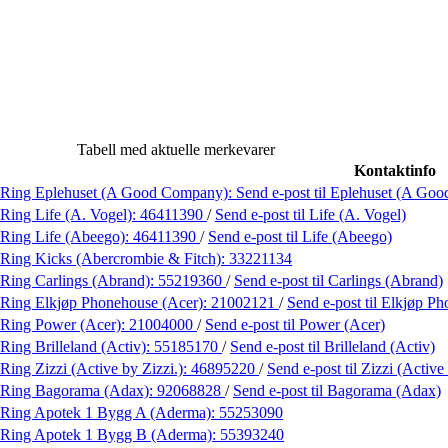
Tabell med aktuelle merkevarer
Kontaktinfo
Ring Eplehuset (A Good Company):
Send e-post
til Eplehuset (A Go
Ring Life (A. Vogel):
46411390
/
Send e-post
til Life (A. Vogel)
Ring Life (Abeego):
46411390
/
Send e-post
til Life (Abeego)
Ring Kicks (Abercrombie & Fitch):
33221134
Ring Carlings (Abrand):
55219360
/
Send e-post
til Carlings (Abrand)
Ring Elkjøp Phonehouse (Acer):
21002121
/
Send e-post
til Elkjøp P
Ring Power (Acer):
21004000
/
Send e-post
til Power (Acer)
Ring Brilleland (Activ):
55185170
/
Send e-post
til Brilleland (Activ)
Ring Zizzi (Active by Zizzi.):
46895220
/
Send e-post
til Zizzi (Active
Ring Bagorama (Adax):
92068828
/
Send e-post
til Bagorama (Adax)
Ring Apotek 1 Bygg A (Aderma):
55253090
Ring Apotek 1 Bygg B (Aderma):
55393240