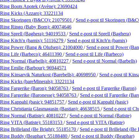
Ring Boots Apotek (Avène):
23690424
Ring Kicks (Azzaro):
33221134
Ring Skoringen (B&CO):
21079501
/
Send e-post
til Skoringen (B&
Ring Ringo (Baby Born):
40074646
Ring Sprell (Baghera):
94019533
/
Send e-post
til Sprell (Baghera)
Ring Kitch'n (bamix):
51116279
/
Send e-post
til Kitch'n (bamix)
Ring Power (Bang & Olufsen):
21004000
/
Send e-post
til Power (Ba
Ring Life (Barbeco):
46411390
/
Send e-post
til Life (Barbeco)
Ring Normal (Barbells):
40810227
/
Send e-post
til Normal (Barbells)
Ring Emilie (Barbour):
96944571
Ring Kinsarvik Naturkost (Barebells):
40698950
/
Send e-post
til Kins
Ring Kicks (bareMinerals):
33221134
Ring Fargerike (Baron):
94058763
/
Send e-post
til Fargerike (Baron)
Ring Fargerike (Baronesse):
94058763
/
Send e-post
til Fargerike (Bar
Ring Kappahl (basic):
94851757
/
Send e-post
til Kappahl (basic)
Ring Christiania Glasmagasin (Bastian):
46638515
/
Send e-post
til C
Ring Normal (Batiste):
40810227
/
Send e-post
til Normal (Batiste)
Ring VITA (Batiste):
55183153
/
Send e-post
til VITA (Batiste)
Ring Brilleland (Be Bright):
55185170
/
Send e-post
til Brilleland (Be 
Ring Buddy (Beaphar):
55188480
/
Send e-post
til Buddy (Beaphar)