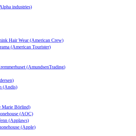
(Alpha industries)
Think Hair Wear (American Crew)
orama (American Tourister)
 Kremmerhuset (AmundsenTrading)
dersen)
n (Andis)
e Marie Börlind)
Phonehouse (AOC)
Venn (Applaws)
Phonehouse (Apple)