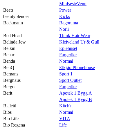
MinBesteVenn
Beats
Power
beautyblender
Kicks
Beckmann
Bagorama
Norli
Bed Head
Think Hair Wear
Belinda Jew
Kleiveland Ur & Gull
Belkin
Eplehuset
Benar
Fargerike
Benda
Normal
BenQ
Elkjøp Phonehouse
Bergans
Sport 1
Berghaus
Sport Outlet
Bergo
Fargerike
Berit
Apotek 1 Bygg A
Apotek 1 Bygg B
Bialetti
Kitch'n
Bibs
Normal
Bio Life
VITA
Bio Regena
Life