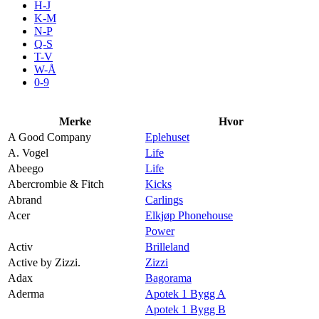
H-J
Aktiviteter
K-M
N-P
Q-S
T-V
Tilbud
W-Å
0-9
Kundeklubb
Merke
Hvor
A Good Company
Eplehuset
Inspirasjon
A. Vogel
Life
Abeego
Life
Abercrombie & Fitch
Kicks
Abrand
Carlings
Acer
Elkjøp Phonehouse
Søk
Power
Activ
Brilleland
Active by Zizzi.
Zizzi
Adax
Bagorama
Aderma
Apotek 1 Bygg A
Åpningstider
Apotek 1 Bygg B