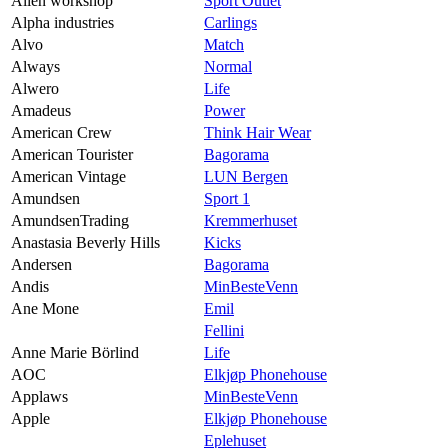
Alien workshop
Sport Outlet
Alpha industries
Carlings
Alvo
Match
Always
Normal
Alwero
Life
Amadeus
Power
American Crew
Think Hair Wear
American Tourister
Bagorama
American Vintage
LUN Bergen
Amundsen
Sport 1
AmundsenTrading
Kremmerhuset
Anastasia Beverly Hills
Kicks
Andersen
Bagorama
Andis
MinBesteVenn
Ane Mone
Emil
Fellini
Anne Marie Börlind
Life
AOC
Elkjøp Phonehouse
Applaws
MinBesteVenn
Apple
Elkjøp Phonehouse
Eplehuset