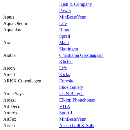
Kjell & Company
Power
Aptus
MinBesteVenn
Aqua Oleum
Life
Aquaplay
Ringo
Sprell
Ara
Mani
Skoringen
Arabia
Christiania Glasmagasin
Kitch'n
Arcon
Life
Ardell
Kicks
ARKK Copenhagen
Eurosko
Shoe Gallery
Arnie Says
LUN Bergen
Arozzi
Elkjøp Phonehouse
Art Deco
VITA
Arteryx
Sport 1
ArtFex
MinBesteVenn
Arven
Aseco Gull & Sølv