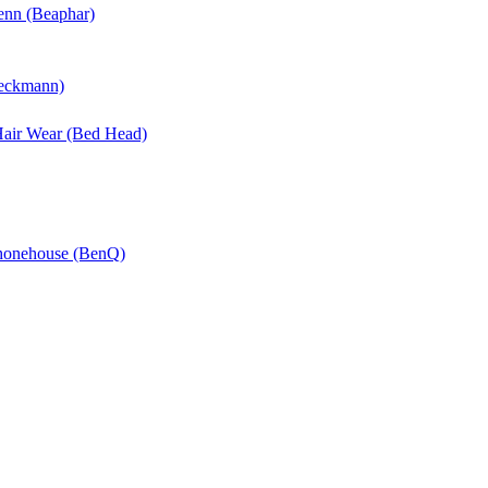
enn (Beaphar)
Beckmann)
 Hair Wear (Bed Head)
Phonehouse (BenQ)