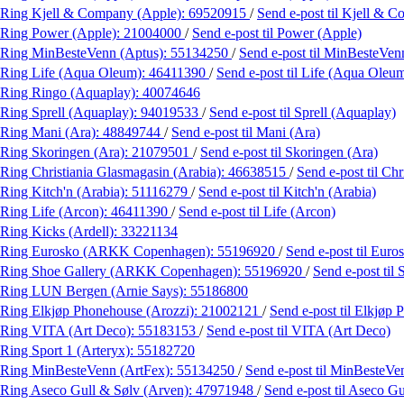
Ring Kjell & Company (Apple):
69520915
/
Send e-post
til Kjell & 
Ring Power (Apple):
21004000
/
Send e-post
til Power (Apple)
Ring MinBesteVenn (Aptus):
55134250
/
Send e-post
til MinBesteVen
Ring Life (Aqua Oleum):
46411390
/
Send e-post
til Life (Aqua Oleu
Ring Ringo (Aquaplay):
40074646
Ring Sprell (Aquaplay):
94019533
/
Send e-post
til Sprell (Aquaplay)
Ring Mani (Ara):
48849744
/
Send e-post
til Mani (Ara)
Ring Skoringen (Ara):
21079501
/
Send e-post
til Skoringen (Ara)
Ring Christiania Glasmagasin (Arabia):
46638515
/
Send e-post
til Ch
Ring Kitch'n (Arabia):
51116279
/
Send e-post
til Kitch'n (Arabia)
Ring Life (Arcon):
46411390
/
Send e-post
til Life (Arcon)
Ring Kicks (Ardell):
33221134
Ring Eurosko (ARKK Copenhagen):
55196920
/
Send e-post
til Eur
Ring Shoe Gallery (ARKK Copenhagen):
55196920
/
Send e-post
til
Ring LUN Bergen (Arnie Says):
55186800
Ring Elkjøp Phonehouse (Arozzi):
21002121
/
Send e-post
til Elkjøp
Ring VITA (Art Deco):
55183153
/
Send e-post
til VITA (Art Deco)
Ring Sport 1 (Arteryx):
55182720
Ring MinBesteVenn (ArtFex):
55134250
/
Send e-post
til MinBesteVe
Ring Aseco Gull & Sølv (Arven):
47971948
/
Send e-post
til Aseco G