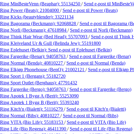
Ring MinBesteVenn (Beaphar):
55134250
/
Send e-post
til MinBesteV
Ring Power (Beats):
21004000
/
Send e-post
til Power (Beats)
Ring Kicks (beautyblender):
33221134
Ring Bagorama (Beckmann):
92068828
/
Send e-post
til Bagorama (
Ring Norli (Beckmann):
47618984
/
Send e-post
til Norli (Beckmann)
Ring Think Hair Wear (Bed Head):
55707093
/
Send e-post
til Think
Ring Kleiveland Ur & Gull (Belinda Jew):
55191800
Ring Eplehuset (Belkin):
Send e-post
til Eplehuset (Belkin)
Ring Fargerike (Benar):
94058763
/
Send e-post
til Fargerike (Benar)
Ring Normal (Benda):
40810227
/
Send e-post
til Normal (Benda)
Ring Elkjøp Phonehouse (BenQ):
21002121
/
Send e-post
til Elkjøp 
Ring Sport 1 (Bergans):
55182720
Ring Sport Outlet (Berghaus):
47791432
Ring Fargerike (Bergo):
94058763
/
Send e-post
til Fargerike (Bergo)
Ring Apotek 1 Bygg A (Berit):
55253090
Ring Apotek 1 Bygg B (Berit):
55393240
Ring Kitch'n (Bialetti):
51116279
/
Send e-post
til Kitch'n (Bialetti)
Ring Normal (Bibs):
40810227
/
Send e-post
til Normal (Bibs)
Ring VITA (Bio Life):
55183153
/
Send e-post
til VITA (Bio Life)
Ring Life (Bio Regena):
46411390
/
Send e-post
til Life (Bio Regena)