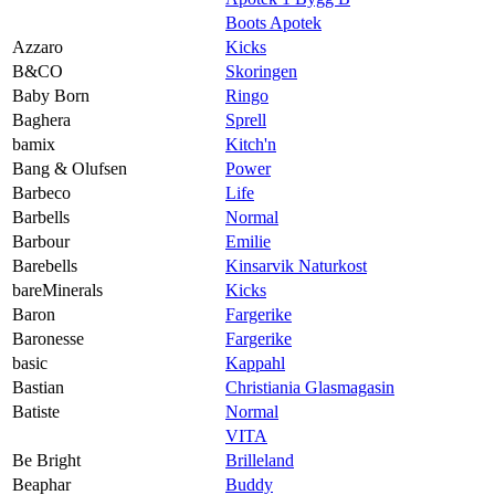
Boots Apotek
Azzaro
Kicks
B&CO
Skoringen
Baby Born
Ringo
Baghera
Sprell
bamix
Kitch'n
Bang & Olufsen
Power
Barbeco
Life
Barbells
Normal
Barbour
Emilie
Barebells
Kinsarvik Naturkost
bareMinerals
Kicks
Baron
Fargerike
Baronesse
Fargerike
basic
Kappahl
Bastian
Christiania Glasmagasin
Batiste
Normal
VITA
Be Bright
Brilleland
Beaphar
Buddy