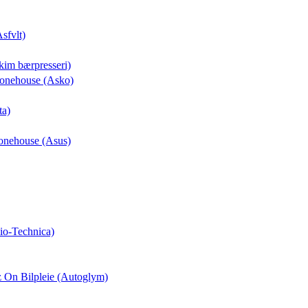
Asfvlt)
kim bærpresseri)
Phonehouse (Asko)
ta)
honehouse (Asus)
io-Technica)
z On Bilpleie (Autoglym)