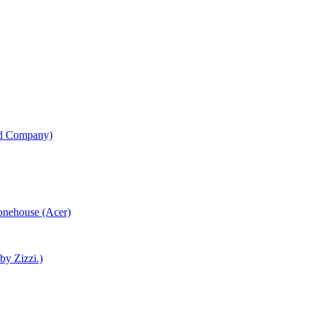
od Company)
honehouse (Acer)
 by Zizzi.)