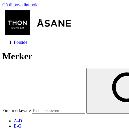
Gå til hovedinnhold
Forside
Merker
Butikker
Mat og drikke
Finn merkevare
Helse
A-D
E-G