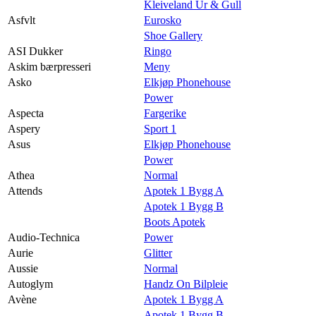
Kleiveland Ur & Gull
Asfvlt
Eurosko
Shoe Gallery
ASI Dukker
Ringo
Askim bærpresseri
Meny
Asko
Elkjøp Phonehouse
Power
Aspecta
Fargerike
Aspery
Sport 1
Asus
Elkjøp Phonehouse
Power
Athea
Normal
Attends
Apotek 1 Bygg A
Apotek 1 Bygg B
Boots Apotek
Audio-Technica
Power
Aurie
Glitter
Aussie
Normal
Autoglym
Handz On Bilpleie
Avène
Apotek 1 Bygg A
Apotek 1 Bygg B