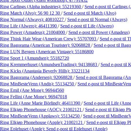
Ring Sport Outlet (Alien workshop):
47791432
Ring Carlings (Alpha industries):
55219360
/
Send e-post
til Carlings 
Ring Match (Alvo):
56 90 12 30
/
Send e-post
til Match (Alvo)
Ring Normal (Always):
40810227
/
Send e-post
til Normal (Always)
Ring Life (Alwero):
46411390
/
Send e-post
til Life (Alwero)
Ring Power (Amadeus):
21004000
/
Send e-post
til Power (Amadeus)
Ring Think Hair Wear (American Crew):
55707093
/
Send e-post
til 
Ring Bagorama (American Tourister):
92068828
/
Send e-post
til Bag
Ring LUN Bergen (American Vintage):
55186800
Ring Sport 1 (Amundsen):
55182720
Ring Kremmerhuset (AmundsenTrading):
94138683
/
Send e-post
til
Ring Kicks (Anastasia Beverly Hills):
33221134
Ring Bagorama (Andersen):
92068828
/
Send e-post
til Bagorama (An
Ring MinBesteVenn (Andis):
55134250
/
Send e-post
til MinBesteVen
Ring Emil (Ane Mone):
96944560
Ring Fellini (Ane Mone):
96947018
Ring Life (Anne Marie Börlind):
46411390
/
Send e-post
til Life (Ann
Ring Elkjøp Phonehouse (AOC):
21002121
/
Send e-post
til Elkjøp 
Ring MinBesteVenn (Applaws):
55134250
/
Send e-post
til MinBeste
Ring Elkjøp Phonehouse (Apple):
21002121
/
Send e-post
til Elkjøp 
Ring Eplehuset (Apple):
Send e-post
til Eplehuset (Apple)