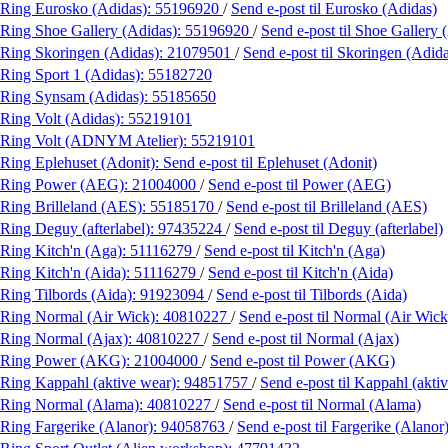
Ring Eurosko (Adidas):
55196920
/
Send e-post
til Eurosko (Adidas)
Ring Shoe Gallery (Adidas):
55196920
/
Send e-post
til Shoe Gallery 
Ring Skoringen (Adidas):
21079501
/
Send e-post
til Skoringen (Adid
Ring Sport 1 (Adidas):
55182720
Ring Synsam (Adidas):
55185650
Ring Volt (Adidas):
55219101
Ring Volt (ADNYM Atelier):
55219101
Ring Eplehuset (Adonit):
Send e-post
til Eplehuset (Adonit)
Ring Power (AEG):
21004000
/
Send e-post
til Power (AEG)
Ring Brilleland (AES):
55185170
/
Send e-post
til Brilleland (AES)
Ring Deguy (afterlabel):
97435224
/
Send e-post
til Deguy (afterlabel)
Ring Kitch'n (Aga):
51116279
/
Send e-post
til Kitch'n (Aga)
Ring Kitch'n (Aida):
51116279
/
Send e-post
til Kitch'n (Aida)
Ring Tilbords (Aida):
91923094
/
Send e-post
til Tilbords (Aida)
Ring Normal (Air Wick):
40810227
/
Send e-post
til Normal (Air Wick
Ring Normal (Ajax):
40810227
/
Send e-post
til Normal (Ajax)
Ring Power (AKG):
21004000
/
Send e-post
til Power (AKG)
Ring Kappahl (aktive wear):
94851757
/
Send e-post
til Kappahl (akti
Ring Normal (Alama):
40810227
/
Send e-post
til Normal (Alama)
Ring Fargerike (Alanor):
94058763
/
Send e-post
til Fargerike (Alanor