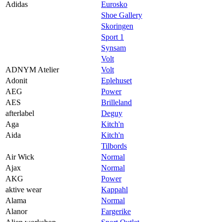
Praktisk informasjon
Adidas
Eurosko
Shoe Gallery
Ledige stillinger
Skoringen
Sport 1
Magasin
Synsam
Gavekort
Volt
ADNYM Atelier
Volt
Finn frem
Adonit
Eplehuset
AEG
Power
AES
Brilleland
afterlabel
Deguy
Aga
Kitch'n
Aida
Kitch'n
Tilbords
Air Wick
Normal
Ajax
Normal
AKG
Power
aktive wear
Kappahl
Alama
Normal
Alanor
Fargerike