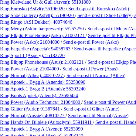
Ring Kleiveland Ur & Gull (Arven):
55191800
Ring Eurosko (Asfvlt):
55196920
/
Send e-post
til Eurosko (Asfvlt)
Ring Shoe Gallery (Asfvlt):
55196920
/
Send e-post
til Shoe Gallery (
Ring Ringo (ASI Dukker):
40074646
Ring Meny (Askim bærpresseri):
55253250
/
Send e-post
til Meny (As
Ring Elkjøp Phonehouse (Asko):
21002121
/
Send e-post
til Elkjøp 
Ring Power (Asko):
21004000
/
Send e-post
til Power (Asko)
Ring Fargerike (Aspecta):
94058763
/
Send e-post
til Fargerike (Aspec
Ring Sport 1 (Aspery):
55182720
Ring Elkjøp Phonehouse (Asus):
21002121
/
Send e-post
til Elkjøp P
Ring Power (Asus):
21004000
/
Send e-post
til Power (Asus)
Ring Normal (Athea):
40810227
/
Send e-post
til Normal (Athea)
Ring Apotek 1 Bygg A (Attends):
55253090
Ring Apotek 1 Bygg B (Attends):
55393240
Ring Boots Apotek (Attends):
23690424
Ring Power (Audio-Technica):
21004000
/
Send e-post
til Power (Aud
Ring Glitter (Aurie):
91367641
/
Send e-post
til Glitter (Aurie)
Ring Normal (Aussie):
40810227
/
Send e-post
til Normal (Aussie)
Ring Handz On Bilpleie (Autoglym):
55911911
/
Send e-post
til Hand
Ring Apotek 1 Bygg A (Avène):
55253090
Ring Apotek 1 Bygg B (Avène):
55393240