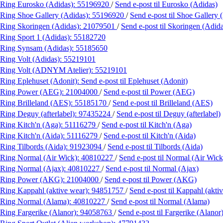
Ring Eurosko (Adidas):
55196920
/
Send e-post
til Eurosko (Adidas)
Ring Shoe Gallery (Adidas):
55196920
/
Send e-post
til Shoe Gallery 
Ring Skoringen (Adidas):
21079501
/
Send e-post
til Skoringen (Adid
Ring Sport 1 (Adidas):
55182720
Ring Synsam (Adidas):
55185650
Ring Volt (Adidas):
55219101
Ring Volt (ADNYM Atelier):
55219101
Ring Eplehuset (Adonit):
Send e-post
til Eplehuset (Adonit)
Ring Power (AEG):
21004000
/
Send e-post
til Power (AEG)
Ring Brilleland (AES):
55185170
/
Send e-post
til Brilleland (AES)
Ring Deguy (afterlabel):
97435224
/
Send e-post
til Deguy (afterlabel)
Ring Kitch'n (Aga):
51116279
/
Send e-post
til Kitch'n (Aga)
Ring Kitch'n (Aida):
51116279
/
Send e-post
til Kitch'n (Aida)
Ring Tilbords (Aida):
91923094
/
Send e-post
til Tilbords (Aida)
Ring Normal (Air Wick):
40810227
/
Send e-post
til Normal (Air Wick
Ring Normal (Ajax):
40810227
/
Send e-post
til Normal (Ajax)
Ring Power (AKG):
21004000
/
Send e-post
til Power (AKG)
Ring Kappahl (aktive wear):
94851757
/
Send e-post
til Kappahl (akti
Ring Normal (Alama):
40810227
/
Send e-post
til Normal (Alama)
Ring Fargerike (Alanor):
94058763
/
Send e-post
til Fargerike (Alanor