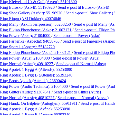
Ring Kleiveland Ur & Gull (Arven):
55191800
Ring Eurosko (Asfvlt):
55196920
/
Send e-post
til Eurosko (Asfvlt)
Ring Shoe Gallery (Asfvlt):
55196920
/
Send e-post
til Shoe Gallery (
Ring Ringo (ASI Dukker):
40074646
Ring Meny (Askim bærpresseri):
55253250
/
Send e-post
til Meny (As
Ring Elkjøp Phonehouse (Asko):
21002121
/
Send e-post
til Elkjøp 
Ring Power (Asko):
21004000
/
Send e-post
til Power (Asko)
Ring Fargerike (Aspecta):
94058763
/
Send e-post
til Fargerike (Aspec
Ring Sport 1 (Aspery):
55182720
Ring Elkjøp Phonehouse (Asus):
21002121
/
Send e-post
til Elkjøp P
Ring Power (Asus):
21004000
/
Send e-post
til Power (Asus)
Ring Normal (Athea):
40810227
/
Send e-post
til Normal (Athea)
Ring Apotek 1 Bygg A (Attends):
55253090
Ring Apotek 1 Bygg B (Attends):
55393240
Ring Boots Apotek (Attends):
23690424
Ring Power (Audio-Technica):
21004000
/
Send e-post
til Power (Aud
Ring Glitter (Aurie):
91367641
/
Send e-post
til Glitter (Aurie)
Ring Normal (Aussie):
40810227
/
Send e-post
til Normal (Aussie)
Ring Handz On Bilpleie (Autoglym):
55911911
/
Send e-post
til Hand
Ring Apotek 1 Bygg A (Avène):
55253090
Ring Apotek 1 Bygg B (Avène):
55393240