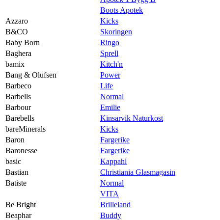
Boots Apotek
Azzaro
Kicks
B&CO
Skoringen
Baby Born
Ringo
Baghera
Sprell
bamix
Kitch'n
Bang & Olufsen
Power
Barbeco
Life
Barbells
Normal
Barbour
Emilie
Barebells
Kinsarvik Naturkost
bareMinerals
Kicks
Baron
Fargerike
Baronesse
Fargerike
basic
Kappahl
Bastian
Christiania Glasmagasin
Batiste
Normal
VITA
Be Bright
Brilleland
Beaphar
Buddy