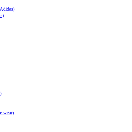
(Adidas)
as)
)
ve wear)
)