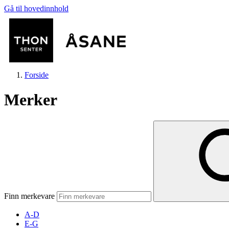
Gå til hovedinnhold
Forside
Merker
Butikker
Mat og drikke
Finn merkevare
Helse
A-D
E-G