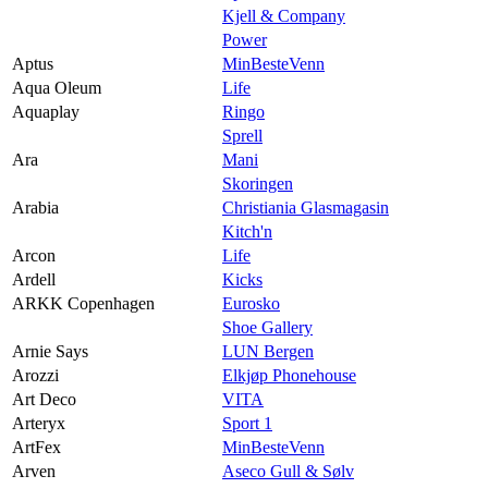
Kjell & Company
Power
Aptus
MinBesteVenn
Aqua Oleum
Life
Aquaplay
Ringo
Sprell
Ara
Mani
Skoringen
Arabia
Christiania Glasmagasin
Kitch'n
Arcon
Life
Ardell
Kicks
ARKK Copenhagen
Eurosko
Shoe Gallery
Arnie Says
LUN Bergen
Arozzi
Elkjøp Phonehouse
Art Deco
VITA
Arteryx
Sport 1
ArtFex
MinBesteVenn
Arven
Aseco Gull & Sølv