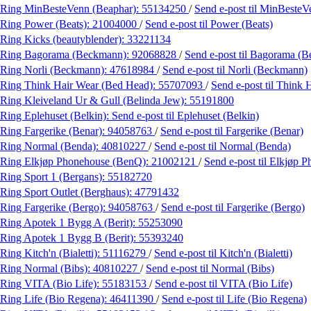
Ring MinBesteVenn (Beaphar):
55134250
/
Send e-post
til MinBesteV
Ring Power (Beats):
21004000
/
Send e-post
til Power (Beats)
Ring Kicks (beautyblender):
33221134
Ring Bagorama (Beckmann):
92068828
/
Send e-post
til Bagorama (
Ring Norli (Beckmann):
47618984
/
Send e-post
til Norli (Beckmann)
Ring Think Hair Wear (Bed Head):
55707093
/
Send e-post
til Think
Ring Kleiveland Ur & Gull (Belinda Jew):
55191800
Ring Eplehuset (Belkin):
Send e-post
til Eplehuset (Belkin)
Ring Fargerike (Benar):
94058763
/
Send e-post
til Fargerike (Benar)
Ring Normal (Benda):
40810227
/
Send e-post
til Normal (Benda)
Ring Elkjøp Phonehouse (BenQ):
21002121
/
Send e-post
til Elkjøp 
Ring Sport 1 (Bergans):
55182720
Ring Sport Outlet (Berghaus):
47791432
Ring Fargerike (Bergo):
94058763
/
Send e-post
til Fargerike (Bergo)
Ring Apotek 1 Bygg A (Berit):
55253090
Ring Apotek 1 Bygg B (Berit):
55393240
Ring Kitch'n (Bialetti):
51116279
/
Send e-post
til Kitch'n (Bialetti)
Ring Normal (Bibs):
40810227
/
Send e-post
til Normal (Bibs)
Ring VITA (Bio Life):
55183153
/
Send e-post
til VITA (Bio Life)
Ring Life (Bio Regena):
46411390
/
Send e-post
til Life (Bio Regena)