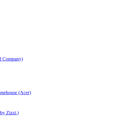
od Company)
honehouse (Acer)
 by Zizzi.)