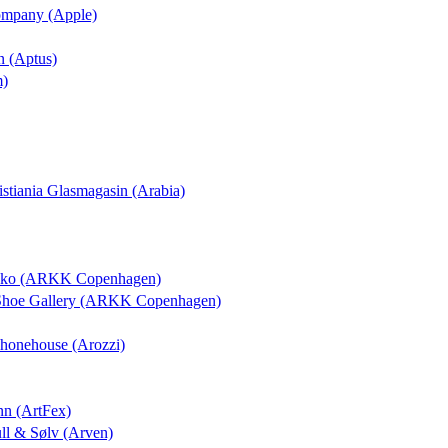
Company (Apple)
n (Aptus)
m)
ristiania Glasmagasin (Arabia)
osko (ARKK Copenhagen)
 Shoe Gallery (ARKK Copenhagen)
 Phonehouse (Arozzi)
nn (ArtFex)
ull & Sølv (Arven)