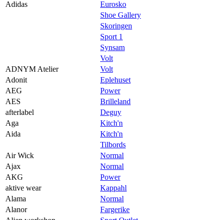
Praktisk informasjon
Adidas
Eurosko
Shoe Gallery
Ledige stillinger
Skoringen
Sport 1
Magasin
Synsam
Gavekort
Volt
ADNYM Atelier
Volt
Finn frem
Adonit
Eplehuset
AEG
Power
AES
Brilleland
afterlabel
Deguy
Aga
Kitch'n
Aida
Kitch'n
Tilbords
Air Wick
Normal
Ajax
Normal
AKG
Power
aktive wear
Kappahl
Alama
Normal
Alanor
Fargerike