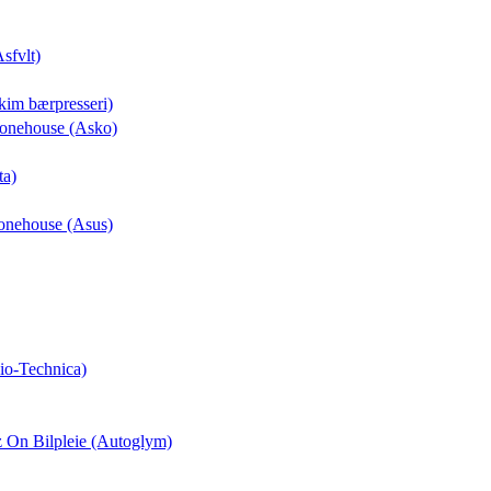
Asfvlt)
kim bærpresseri)
Phonehouse (Asko)
ta)
honehouse (Asus)
io-Technica)
z On Bilpleie (Autoglym)