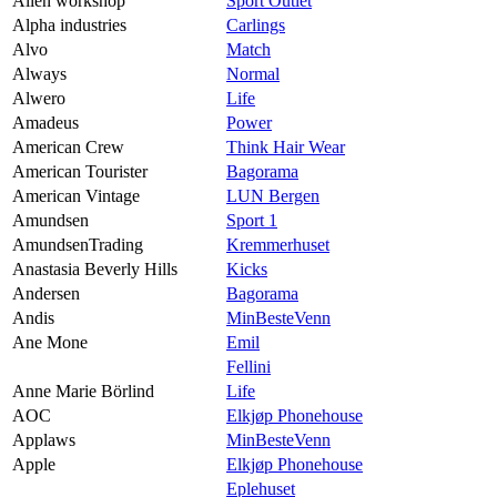
Alien workshop
Sport Outlet
Alpha industries
Carlings
Alvo
Match
Always
Normal
Alwero
Life
Amadeus
Power
American Crew
Think Hair Wear
American Tourister
Bagorama
American Vintage
LUN Bergen
Amundsen
Sport 1
AmundsenTrading
Kremmerhuset
Anastasia Beverly Hills
Kicks
Andersen
Bagorama
Andis
MinBesteVenn
Ane Mone
Emil
Fellini
Anne Marie Börlind
Life
AOC
Elkjøp Phonehouse
Applaws
MinBesteVenn
Apple
Elkjøp Phonehouse
Eplehuset