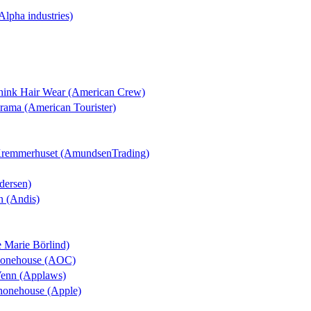
(Alpha industries)
Think Hair Wear (American Crew)
orama (American Tourister)
 Kremmerhuset (AmundsenTrading)
dersen)
n (Andis)
e Marie Börlind)
Phonehouse (AOC)
Venn (Applaws)
Phonehouse (Apple)