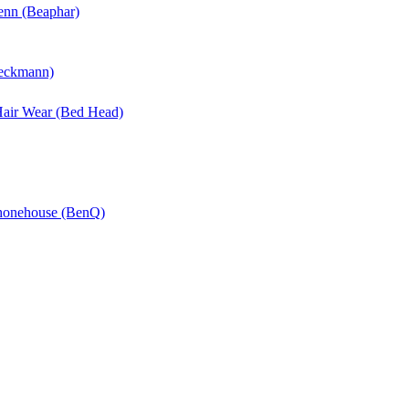
enn (Beaphar)
Beckmann)
 Hair Wear (Bed Head)
Phonehouse (BenQ)