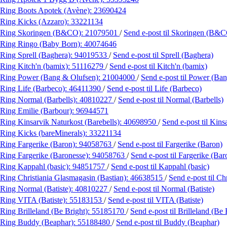
Ring Boots Apotek (Avène):
23690424
Ring Kicks (Azzaro):
33221134
Ring Skoringen (B&CO):
21079501
/
Send e-post
til Skoringen (B&
Ring Ringo (Baby Born):
40074646
Ring Sprell (Baghera):
94019533
/
Send e-post
til Sprell (Baghera)
Ring Kitch'n (bamix):
51116279
/
Send e-post
til Kitch'n (bamix)
Ring Power (Bang & Olufsen):
21004000
/
Send e-post
til Power (Ba
Ring Life (Barbeco):
46411390
/
Send e-post
til Life (Barbeco)
Ring Normal (Barbells):
40810227
/
Send e-post
til Normal (Barbells)
Ring Emilie (Barbour):
96944571
Ring Kinsarvik Naturkost (Barebells):
40698950
/
Send e-post
til Kins
Ring Kicks (bareMinerals):
33221134
Ring Fargerike (Baron):
94058763
/
Send e-post
til Fargerike (Baron)
Ring Fargerike (Baronesse):
94058763
/
Send e-post
til Fargerike (Bar
Ring Kappahl (basic):
94851757
/
Send e-post
til Kappahl (basic)
Ring Christiania Glasmagasin (Bastian):
46638515
/
Send e-post
til C
Ring Normal (Batiste):
40810227
/
Send e-post
til Normal (Batiste)
Ring VITA (Batiste):
55183153
/
Send e-post
til VITA (Batiste)
Ring Brilleland (Be Bright):
55185170
/
Send e-post
til Brilleland (Be 
Ring Buddy (Beaphar):
55188480
/
Send e-post
til Buddy (Beaphar)