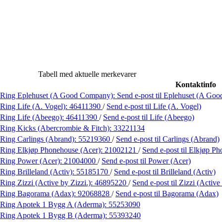
Tabell med aktuelle merkevarer
Kontaktinfo
Ring Eplehuset (A Good Company):
Send e-post
til Eplehuset (A Go
Ring Life (A. Vogel):
46411390
/
Send e-post
til Life (A. Vogel)
Ring Life (Abeego):
46411390
/
Send e-post
til Life (Abeego)
Ring Kicks (Abercrombie & Fitch):
33221134
Ring Carlings (Abrand):
55219360
/
Send e-post
til Carlings (Abrand)
Ring Elkjøp Phonehouse (Acer):
21002121
/
Send e-post
til Elkjøp P
Ring Power (Acer):
21004000
/
Send e-post
til Power (Acer)
Ring Brilleland (Activ):
55185170
/
Send e-post
til Brilleland (Activ)
Ring Zizzi (Active by Zizzi.):
46895220
/
Send e-post
til Zizzi (Active
Ring Bagorama (Adax):
92068828
/
Send e-post
til Bagorama (Adax)
Ring Apotek 1 Bygg A (Aderma):
55253090
Ring Apotek 1 Bygg B (Aderma):
55393240