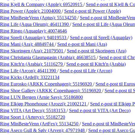
Ring Kjell & Company (Apple):
69520915
/
Send e-post
til Kjell & 
Ring Power (Apple):
21004000
/
Send e-post
til Power (Apple)
Ring MinBesteVenn (Aptus):
55134250
/
Send e-post
til MinBesteVen
Ring Life (Aqua Oleum):
46411390
/
Send e-post
til Life (Aqua Oleu
Ring Ringo (Aquaplay):
40074646
Ring Sprell (Aquaplay):
94019533
/
Send e-post
til Sprell (Aquaplay)
Ring Mani (Ara):
48849744
/
Send e-post
til Mani (Ara)
Ring Skoringen (Ara):
21079501
/
Send e-post
til Skoringen (Ara)
Ring Christiania Glasmagasin (Arabia):
46638515
/
Send e-post
til Ch
Ring Kitch'n (Arabia):
51116279
/
Send e-post
til Kitch'n (Arabia)
Ring Life (Arcon):
46411390
/
Send e-post
til Life (Arcon)
Ring Kicks (Ardell):
33221134
Ring Eurosko (ARKK Copenhagen):
55196920
/
Send e-post
til Eur
Ring Shoe Gallery (ARKK Copenhagen):
55196920
/
Send e-post
til
Ring LUN Bergen (Arnie Says):
55186800
Ring Elkjøp Phonehouse (Arozzi):
21002121
/
Send e-post
til Elkjøp
Ring VITA (Art Deco):
55183153
/
Send e-post
til VITA (Art Deco)
Ring Sport 1 (Arteryx):
55182720
Ring MinBesteVenn (ArtFex):
55134250
/
Send e-post
til MinBesteVe
Ring Aseco Gull & Sølv (Arven):
47971948
/
Send e-post
til Aseco G