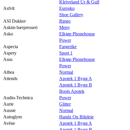
Kleiveland Ur & Gull
Asfvlt
Eurosko
Shoe Gallery
ASI Dukker
Ringo
Askim bærpresseri
Meny
Asko
Elkjøp Phonehouse
Power
Aspecta
Fargerike
Aspery
Sport 1
Asus
Elkjøp Phonehouse
Power
Athea
Normal
Attends
Apotek 1 Bygg A
Apotek 1 Bygg B
Boots Apotek
Audio-Technica
Power
Aurie
Glitter
Aussie
Normal
Autoglym
Handz On Bilpleie
Avène
Apotek 1 Bygg A
Apotek 1 Bygg B