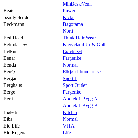
MinBesteVenn
Beats
Power
beautyblender
Kicks
Beckmann
Bagorama
Norli
Bed Head
Think Hair Wear
Belinda Jew
Kleiveland Ur & Gull
Belkin
Eplehuset
Benar
Fargerike
Benda
Normal
BenQ
Elkjøp Phonehouse
Bergans
Sport 1
Berghaus
Sport Outlet
Bergo
Fargerike
Berit
Apotek 1 Bygg A
Apotek 1 Bygg B
Bialetti
Kitch'n
Bibs
Normal
Bio Life
VITA
Bio Regena
Life