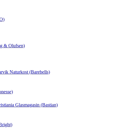
CO)
ng & Olufsen)
arvik Naturkost (Barebells)
onesse)
hristiania Glasmagasin (Bastian)
Bright)