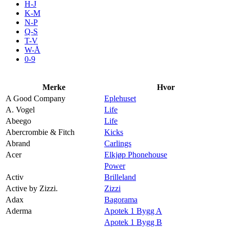
H-J
Aktiviteter
K-M
N-P
Q-S
T-V
Tilbud
W-Å
0-9
Kundeklubb
Merke
Hvor
A Good Company
Eplehuset
Inspirasjon
A. Vogel
Life
Abeego
Life
Abercrombie & Fitch
Kicks
Abrand
Carlings
Acer
Elkjøp Phonehouse
Søk
Power
Activ
Brilleland
Active by Zizzi.
Zizzi
Adax
Bagorama
Aderma
Apotek 1 Bygg A
Åpningstider
Apotek 1 Bygg B