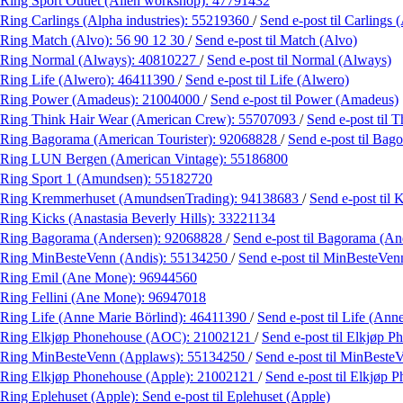
Ring Sport Outlet (Alien workshop):
47791432
Ring Carlings (Alpha industries):
55219360
/
Send e-post
til Carlings 
Ring Match (Alvo):
56 90 12 30
/
Send e-post
til Match (Alvo)
Ring Normal (Always):
40810227
/
Send e-post
til Normal (Always)
Ring Life (Alwero):
46411390
/
Send e-post
til Life (Alwero)
Ring Power (Amadeus):
21004000
/
Send e-post
til Power (Amadeus)
Ring Think Hair Wear (American Crew):
55707093
/
Send e-post
til 
Ring Bagorama (American Tourister):
92068828
/
Send e-post
til Bag
Ring LUN Bergen (American Vintage):
55186800
Ring Sport 1 (Amundsen):
55182720
Ring Kremmerhuset (AmundsenTrading):
94138683
/
Send e-post
til
Ring Kicks (Anastasia Beverly Hills):
33221134
Ring Bagorama (Andersen):
92068828
/
Send e-post
til Bagorama (An
Ring MinBesteVenn (Andis):
55134250
/
Send e-post
til MinBesteVen
Ring Emil (Ane Mone):
96944560
Ring Fellini (Ane Mone):
96947018
Ring Life (Anne Marie Börlind):
46411390
/
Send e-post
til Life (Ann
Ring Elkjøp Phonehouse (AOC):
21002121
/
Send e-post
til Elkjøp 
Ring MinBesteVenn (Applaws):
55134250
/
Send e-post
til MinBeste
Ring Elkjøp Phonehouse (Apple):
21002121
/
Send e-post
til Elkjøp 
Ring Eplehuset (Apple):
Send e-post
til Eplehuset (Apple)