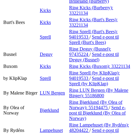
Brilleland (Burberry)
Ring Kicks (Burberry):
Kicks
33221134
Ring Kicks (Burt's Bees):
Burt's Bees
Kicks
33221134
Ring Sprell (Burt's Bees):
Sprell
94019533
/
Send e-post
til
Sprell (Burt's Bees)
Ring Deguy (Busnel):
Busnel
Deguy
97435224
/
Send e-post
til
Deguy (Busnel)
Buxom
Kicks
Ring Kicks (Buxom):
33221134
Ring Sprell (by KlipKlap):
by KlipKlap
Sprell
94019533
/
Send e-post
til
Sprell (by KlipKlap)
Ring LUN Bergen (By Malene
By Malene Birger
LUN Bergen
Birger):
55186800
Ring Bjørklund (By Olea of
By Olea of
Norway):
55194475
/
Send e-
Bjørklund
Norway
post
til Bjørklund (By Olea of
Norway)
Ring Lampehuset (By Rydéns):
By Rydéns
Lampehuset
48204422
/
Send e-post
til