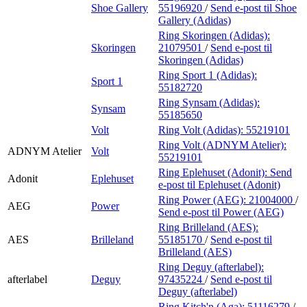
Shoe Gallery
55196920
/
Send e-post
til Shoe
Gallery (Adidas)
Ring Skoringen (Adidas):
Skoringen
21079501
/
Send e-post
til
Skoringen (Adidas)
Ring Sport 1 (Adidas):
Sport 1
55182720
Ring Synsam (Adidas):
Synsam
55185650
Volt
Ring Volt (Adidas):
55219101
Ring Volt (ADNYM Atelier):
ADNYM Atelier
Volt
55219101
Ring Eplehuset (Adonit):
Send
Adonit
Eplehuset
e-post
til Eplehuset (Adonit)
Ring Power (AEG):
21004000
/
AEG
Power
Send e-post
til Power (AEG)
Ring Brilleland (AES):
AES
Brilleland
55185170
/
Send e-post
til
Brilleland (AES)
Ring Deguy (afterlabel):
afterlabel
Deguy
97435224
/
Send e-post
til
Deguy (afterlabel)
Ring Kitch'n (Aga):
51116279
/