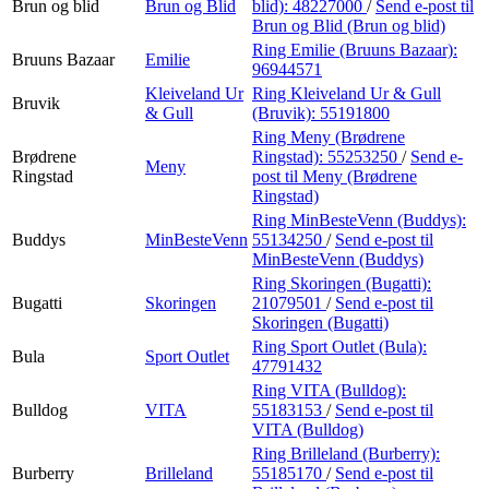
Brun og blid
Brun og Blid
blid):
48227000
/
Send e-post
til
Brun og Blid (Brun og blid)
Ring Emilie (Bruuns Bazaar):
Bruuns Bazaar
Emilie
96944571
Kleiveland Ur
Ring Kleiveland Ur & Gull
Bruvik
& Gull
(Bruvik):
55191800
Ring Meny (Brødrene
Brødrene
Ringstad):
55253250
/
Send e-
Meny
Ringstad
post
til Meny (Brødrene
Ringstad)
Ring MinBesteVenn (Buddys):
Buddys
MinBesteVenn
55134250
/
Send e-post
til
MinBesteVenn (Buddys)
Ring Skoringen (Bugatti):
Bugatti
Skoringen
21079501
/
Send e-post
til
Skoringen (Bugatti)
Ring Sport Outlet (Bula):
Bula
Sport Outlet
47791432
Ring VITA (Bulldog):
Bulldog
VITA
55183153
/
Send e-post
til
VITA (Bulldog)
Ring Brilleland (Burberry):
Burberry
Brilleland
55185170
/
Send e-post
til