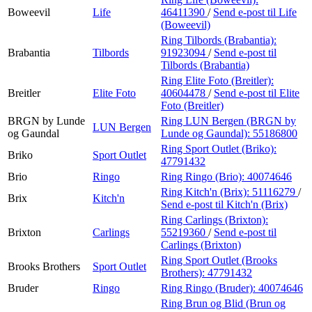
Boweevil
Life
46411390
/
Send e-post
til Life
(Boweevil)
Ring Tilbords (Brabantia):
Brabantia
Tilbords
91923094
/
Send e-post
til
Tilbords (Brabantia)
Ring Elite Foto (Breitler):
Breitler
Elite Foto
40604478
/
Send e-post
til Elite
Foto (Breitler)
BRGN by Lunde
Ring LUN Bergen (BRGN by
LUN Bergen
og Gaundal
Lunde og Gaundal):
55186800
Ring Sport Outlet (Briko):
Briko
Sport Outlet
47791432
Brio
Ringo
Ring Ringo (Brio):
40074646
Ring Kitch'n (Brix):
51116279
/
Brix
Kitch'n
Send e-post
til Kitch'n (Brix)
Ring Carlings (Brixton):
Brixton
Carlings
55219360
/
Send e-post
til
Carlings (Brixton)
Ring Sport Outlet (Brooks
Brooks Brothers
Sport Outlet
Brothers):
47791432
Bruder
Ringo
Ring Ringo (Bruder):
40074646
Ring Brun og Blid (Brun og