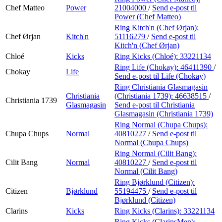
Chef Matteo
Power
21004000
/
Send e-post
til
Power (Chef Matteo)
Ring Kitch'n (Chef Ørjan):
Chef Ørjan
Kitch'n
51116279
/
Send e-post
til
Kitch'n (Chef Ørjan)
Chloé
Kicks
Ring Kicks (Chloé):
33221134
Ring Life (Chokay):
46411390
/
Chokay
Life
Send e-post
til Life (Chokay)
Ring Christiania Glasmagasin
Christiania
(Christiania 1739):
46638515
/
Christiania 1739
Glasmagasin
Send e-post
til Christiania
Glasmagasin (Christiania 1739)
Ring Normal (Chupa Chups):
Chupa Chups
Normal
40810227
/
Send e-post
til
Normal (Chupa Chups)
Ring Normal (Cilit Bang):
Cilit Bang
Normal
40810227
/
Send e-post
til
Normal (Cilit Bang)
Ring Bjørklund (Citizen):
Citizen
Bjørklund
55194475
/
Send e-post
til
Bjørklund (Citizen)
Clarins
Kicks
Ring Kicks (Clarins):
33221134
Ring Kicks (ClarinsMen):