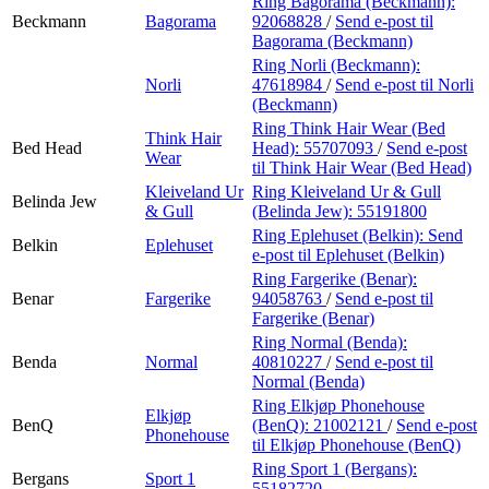
Ring Bagorama (Beckmann):
Beckmann
Bagorama
92068828
/
Send e-post
til
Bagorama (Beckmann)
Ring Norli (Beckmann):
Norli
47618984
/
Send e-post
til Norli
(Beckmann)
Ring Think Hair Wear (Bed
Think Hair
Bed Head
Head):
55707093
/
Send e-post
Wear
til Think Hair Wear (Bed Head)
Kleiveland Ur
Ring Kleiveland Ur & Gull
Belinda Jew
& Gull
(Belinda Jew):
55191800
Ring Eplehuset (Belkin):
Send
Belkin
Eplehuset
e-post
til Eplehuset (Belkin)
Ring Fargerike (Benar):
Benar
Fargerike
94058763
/
Send e-post
til
Fargerike (Benar)
Ring Normal (Benda):
Benda
Normal
40810227
/
Send e-post
til
Normal (Benda)
Ring Elkjøp Phonehouse
Elkjøp
BenQ
(BenQ):
21002121
/
Send e-post
Phonehouse
til Elkjøp Phonehouse (BenQ)
Ring Sport 1 (Bergans):
Bergans
Sport 1
55182720