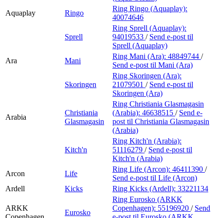
Ring Ringo (Aquaplay):
Aquaplay
Ringo
40074646
Ring Sprell (Aquaplay):
Sprell
94019533
/
Send e-post
til
Sprell (Aquaplay)
Ring Mani (Ara):
48849744
/
Ara
Mani
Send e-post
til Mani (Ara)
Ring Skoringen (Ara):
Skoringen
21079501
/
Send e-post
til
Skoringen (Ara)
Ring Christiania Glasmagasin
Christiania
(Arabia):
46638515
/
Send e-
Arabia
Glasmagasin
post
til Christiania Glasmagasin
(Arabia)
Ring Kitch'n (Arabia):
Kitch'n
51116279
/
Send e-post
til
Kitch'n (Arabia)
Ring Life (Arcon):
46411390
/
Arcon
Life
Send e-post
til Life (Arcon)
Ardell
Kicks
Ring Kicks (Ardell):
33221134
Ring Eurosko (ARKK
ARKK
Copenhagen):
55196920
/
Send
Eurosko
Copenhagen
e-post
til Eurosko (ARKK