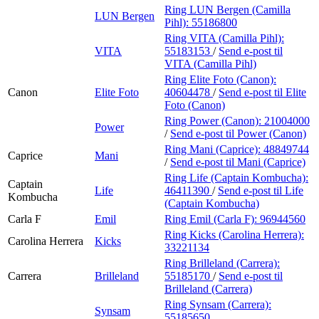
Ring LUN Bergen (Camilla
LUN Bergen
Pihl):
55186800
Ring VITA (Camilla Pihl):
VITA
55183153
/
Send e-post
til
VITA (Camilla Pihl)
Ring Elite Foto (Canon):
Canon
Elite Foto
40604478
/
Send e-post
til Elite
Foto (Canon)
Ring Power (Canon):
21004000
Power
/
Send e-post
til Power (Canon)
Ring Mani (Caprice):
48849744
Caprice
Mani
/
Send e-post
til Mani (Caprice)
Ring Life (Captain Kombucha):
Captain
Life
46411390
/
Send e-post
til Life
Kombucha
(Captain Kombucha)
Carla F
Emil
Ring Emil (Carla F):
96944560
Ring Kicks (Carolina Herrera):
Carolina Herrera
Kicks
33221134
Ring Brilleland (Carrera):
Carrera
Brilleland
55185170
/
Send e-post
til
Brilleland (Carrera)
Ring Synsam (Carrera):
Synsam
55185650