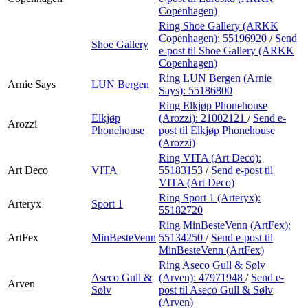
Copenhagen)
Ring Shoe Gallery (ARKK
Copenhagen):
55196920
/
Send
Shoe Gallery
e-post
til Shoe Gallery (ARKK
Copenhagen)
Ring LUN Bergen (Arnie
Arnie Says
LUN Bergen
Says):
55186800
Ring Elkjøp Phonehouse
Elkjøp
(Arozzi):
21002121
/
Send e-
Arozzi
Phonehouse
post
til Elkjøp Phonehouse
(Arozzi)
Ring VITA (Art Deco):
Art Deco
VITA
55183153
/
Send e-post
til
VITA (Art Deco)
Ring Sport 1 (Arteryx):
Arteryx
Sport 1
55182720
Ring MinBesteVenn (ArtFex):
ArtFex
MinBesteVenn
55134250
/
Send e-post
til
MinBesteVenn (ArtFex)
Ring Aseco Gull & Sølv
Aseco Gull &
(Arven):
47971948
/
Send e-
Arven
Sølv
post
til Aseco Gull & Sølv
(Arven)