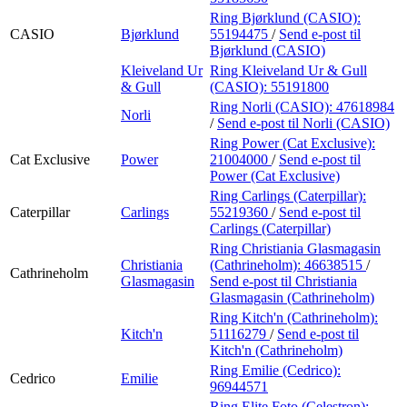
Ring Bjørklund (CASIO):
CASIO
Bjørklund
55194475
/
Send e-post
til
Bjørklund (CASIO)
Kleiveland Ur
Ring Kleiveland Ur & Gull
& Gull
(CASIO):
55191800
Ring Norli (CASIO):
47618984
Norli
/
Send e-post
til Norli (CASIO)
Ring Power (Cat Exclusive):
Cat Exclusive
Power
21004000
/
Send e-post
til
Power (Cat Exclusive)
Ring Carlings (Caterpillar):
Caterpillar
Carlings
55219360
/
Send e-post
til
Carlings (Caterpillar)
Ring Christiania Glasmagasin
Christiania
(Cathrineholm):
46638515
/
Cathrineholm
Glasmagasin
Send e-post
til Christiania
Glasmagasin (Cathrineholm)
Ring Kitch'n (Cathrineholm):
Kitch'n
51116279
/
Send e-post
til
Kitch'n (Cathrineholm)
Ring Emilie (Cedrico):
Cedrico
Emilie
96944571
Ring Elite Foto (Celestron):