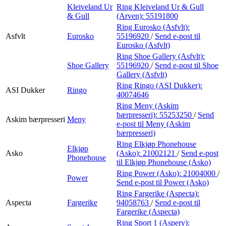
Kleiveland Ur
Ring Kleiveland Ur & Gull
& Gull
(Arven):
55191800
Ring Eurosko (Asfvlt):
Asfvlt
Eurosko
55196920
/
Send e-post
til
Eurosko (Asfvlt)
Ring Shoe Gallery (Asfvlt):
Shoe Gallery
55196920
/
Send e-post
til Shoe
Gallery (Asfvlt)
Ring Ringo (ASI Dukker):
ASI Dukker
Ringo
40074646
Ring Meny (Askim
bærpresseri):
55253250
/
Send
Askim bærpresseri
Meny
e-post
til Meny (Askim
bærpresseri)
Ring Elkjøp Phonehouse
Elkjøp
Asko
(Asko):
21002121
/
Send e-post
Phonehouse
til Elkjøp Phonehouse (Asko)
Ring Power (Asko):
21004000
/
Power
Send e-post
til Power (Asko)
Ring Fargerike (Aspecta):
Aspecta
Fargerike
94058763
/
Send e-post
til
Fargerike (Aspecta)
Ring Sport 1 (Aspery):