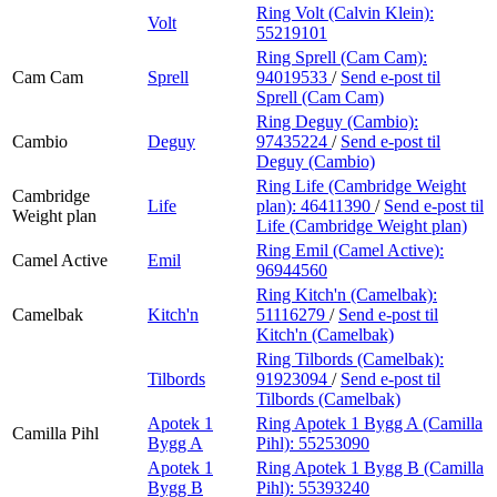
Ring Volt (Calvin Klein):
Volt
55219101
Ring Sprell (Cam Cam):
Cam Cam
Sprell
94019533
/
Send e-post
til
Sprell (Cam Cam)
Ring Deguy (Cambio):
Cambio
Deguy
97435224
/
Send e-post
til
Deguy (Cambio)
Ring Life (Cambridge Weight
Cambridge
Life
plan):
46411390
/
Send e-post
til
Weight plan
Life (Cambridge Weight plan)
Ring Emil (Camel Active):
Camel Active
Emil
96944560
Ring Kitch'n (Camelbak):
Camelbak
Kitch'n
51116279
/
Send e-post
til
Kitch'n (Camelbak)
Ring Tilbords (Camelbak):
Tilbords
91923094
/
Send e-post
til
Tilbords (Camelbak)
Apotek 1
Ring Apotek 1 Bygg A (Camilla
Camilla Pihl
Bygg A
Pihl):
55253090
Apotek 1
Ring Apotek 1 Bygg B (Camilla
Bygg B
Pihl):
55393240