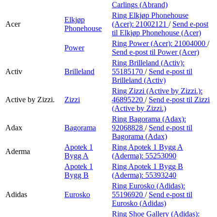
Carlings (Abrand)
Ring Elkjøp Phonehouse
Elkjøp
Acer
(Acer):
21002121
/
Send e-post
Phonehouse
til Elkjøp Phonehouse (Acer)
Ring Power (Acer):
21004000
/
Power
Send e-post
til Power (Acer)
Ring Brilleland (Activ):
Activ
Brilleland
55185170
/
Send e-post
til
Brilleland (Activ)
Ring Zizzi (Active by Zizzi.):
Active by Zizzi.
Zizzi
46895220
/
Send e-post
til Zizzi
(Active by Zizzi.)
Ring Bagorama (Adax):
Adax
Bagorama
92068828
/
Send e-post
til
Bagorama (Adax)
Apotek 1
Ring Apotek 1 Bygg A
Aderma
Bygg A
(Aderma):
55253090
Apotek 1
Ring Apotek 1 Bygg B
Bygg B
(Aderma):
55393240
Ring Eurosko (Adidas):
Adidas
Eurosko
55196920
/
Send e-post
til
Eurosko (Adidas)
Ring Shoe Gallery (Adidas):