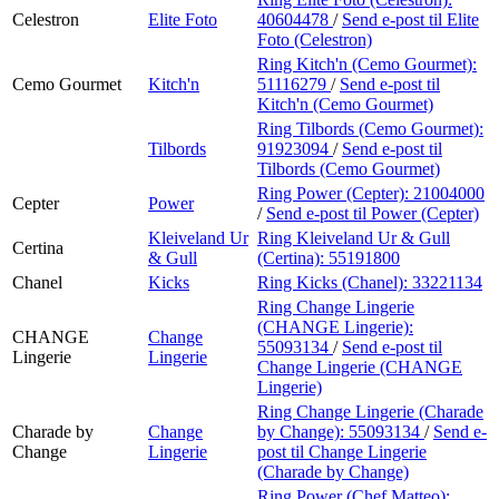
Celestron
Elite Foto
40604478
/
Send e-post
til Elite
Foto (Celestron)
Ring Kitch'n (Cemo Gourmet):
Cemo Gourmet
Kitch'n
51116279
/
Send e-post
til
Kitch'n (Cemo Gourmet)
Ring Tilbords (Cemo Gourmet):
Tilbords
91923094
/
Send e-post
til
Tilbords (Cemo Gourmet)
Ring Power (Cepter):
21004000
Cepter
Power
/
Send e-post
til Power (Cepter)
Kleiveland Ur
Ring Kleiveland Ur & Gull
Certina
& Gull
(Certina):
55191800
Chanel
Kicks
Ring Kicks (Chanel):
33221134
Ring Change Lingerie
(CHANGE Lingerie):
CHANGE
Change
55093134
/
Send e-post
til
Lingerie
Lingerie
Change Lingerie (CHANGE
Lingerie)
Ring Change Lingerie (Charade
Charade by
Change
by Change):
55093134
/
Send e-
Change
Lingerie
post
til Change Lingerie
(Charade by Change)
Ring Power (Chef Matteo):