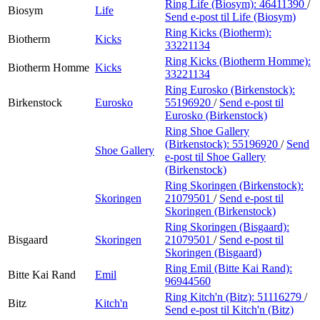
Ring Life (Biosym):
46411390
/
Biosym
Life
Send e-post
til Life (Biosym)
Ring Kicks (Biotherm):
Biotherm
Kicks
33221134
Ring Kicks (Biotherm Homme):
Biotherm Homme
Kicks
33221134
Ring Eurosko (Birkenstock):
Birkenstock
Eurosko
55196920
/
Send e-post
til
Eurosko (Birkenstock)
Ring Shoe Gallery
(Birkenstock):
55196920
/
Send
Shoe Gallery
e-post
til Shoe Gallery
(Birkenstock)
Ring Skoringen (Birkenstock):
Skoringen
21079501
/
Send e-post
til
Skoringen (Birkenstock)
Ring Skoringen (Bisgaard):
Bisgaard
Skoringen
21079501
/
Send e-post
til
Skoringen (Bisgaard)
Ring Emil (Bitte Kai Rand):
Bitte Kai Rand
Emil
96944560
Ring Kitch'n (Bitz):
51116279
/
Bitz
Kitch'n
Send e-post
til Kitch'n (Bitz)