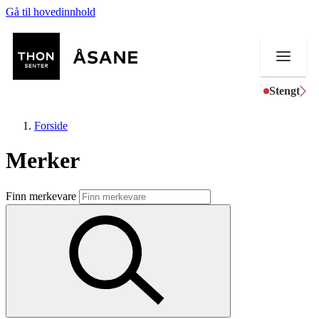
Gå til hovedinnhold
Stengt
Forside
Merker
Butikker
Finn merkevare
Mat og drikke
Helse
Aktiviteter
Tilbud