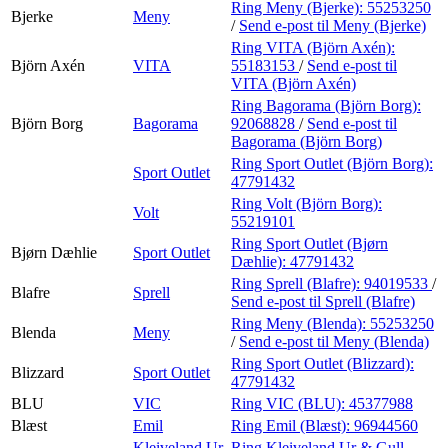
Ring Meny (Bjerke):
55253250
Bjerke
Meny
/
Send e-post
til Meny (Bjerke)
Ring VITA (Björn Axén):
Björn Axén
VITA
55183153
/
Send e-post
til
VITA (Björn Axén)
Ring Bagorama (Björn Borg):
Björn Borg
Bagorama
92068828
/
Send e-post
til
Bagorama (Björn Borg)
Ring Sport Outlet (Björn Borg):
Sport Outlet
47791432
Ring Volt (Björn Borg):
Volt
55219101
Ring Sport Outlet (Bjørn
Bjørn Dæhlie
Sport Outlet
Dæhlie):
47791432
Ring Sprell (Blafre):
94019533
/
Blafre
Sprell
Send e-post
til Sprell (Blafre)
Ring Meny (Blenda):
55253250
Blenda
Meny
/
Send e-post
til Meny (Blenda)
Ring Sport Outlet (Blizzard):
Blizzard
Sport Outlet
47791432
BLU
VIC
Ring VIC (BLU):
45377988
Blæst
Emil
Ring Emil (Blæst):
96944560
Kleiveland Ur
Ring Kleiveland Ur & Gull