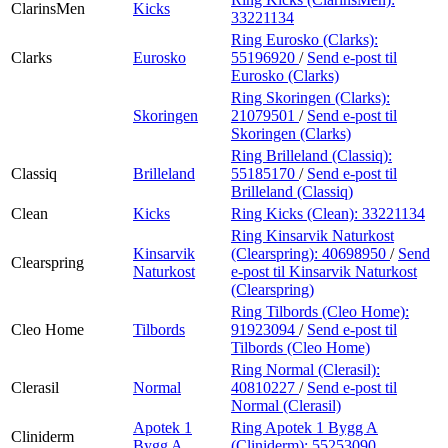
ClarinsMen
Kicks
33221134
Ring Eurosko (Clarks):
Clarks
Eurosko
55196920
/
Send e-post
til
Eurosko (Clarks)
Ring Skoringen (Clarks):
Skoringen
21079501
/
Send e-post
til
Skoringen (Clarks)
Ring Brilleland (Classiq):
Classiq
Brilleland
55185170
/
Send e-post
til
Brilleland (Classiq)
Clean
Kicks
Ring Kicks (Clean):
33221134
Ring Kinsarvik Naturkost
Kinsarvik
(Clearspring):
40698950
/
Send
Clearspring
Naturkost
e-post
til Kinsarvik Naturkost
(Clearspring)
Ring Tilbords (Cleo Home):
Cleo Home
Tilbords
91923094
/
Send e-post
til
Tilbords (Cleo Home)
Ring Normal (Clerasil):
Clerasil
Normal
40810227
/
Send e-post
til
Normal (Clerasil)
Apotek 1
Ring Apotek 1 Bygg A
Cliniderm
Bygg A
(Cliniderm):
55253090