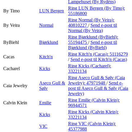
Lampehuset (By Rydéns)
Ring LUN Bergen (By Timo):
By Timo
LUN Bergen
55186800
Ring Normal (By Veira):
By Veira
Normal
40810227
/
Send e-post
til
Normal (By Veira)
Ring Bjørklund (ByBiehl):
ByBiehl
Bjørklund
55194475
/
Send e-post
til
Bjørklund (ByBiehl)
Ring Kitch'n (Cacas):
51116279
Cacas
Kitch'n
/
Send e-post
til Kitch'n (Cacas)
Ring Kicks (Cacharel):
Cacharel
Kicks
33221134
Ring Aseco Gull & Sølv (Caia
Aseco Gull &
Jewelry):
47971948
/
Send e-
Caia Jewelry
Sølv
post
til Aseco Gull & Sølv (Caia
Jewelry)
Ring Emilie (Calvin Klein):
Calvin Klein
Emilie
96944571
Ring Kicks (Calvin Klein):
Kicks
33221134
Ring VIC (Calvin Klein):
VIC
45377988