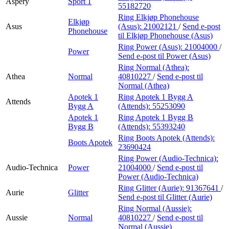
Aspery
Sport 1
55182720
Ring Elkjøp Phonehouse
Elkjøp
Asus
(Asus):
21002121
/
Send e-post
Phonehouse
til Elkjøp Phonehouse (Asus)
Ring Power (Asus):
21004000
/
Power
Send e-post
til Power (Asus)
Ring Normal (Athea):
Athea
Normal
40810227
/
Send e-post
til
Normal (Athea)
Apotek 1
Ring Apotek 1 Bygg A
Attends
Bygg A
(Attends):
55253090
Apotek 1
Ring Apotek 1 Bygg B
Bygg B
(Attends):
55393240
Ring Boots Apotek (Attends):
Boots Apotek
23690424
Ring Power (Audio-Technica):
Audio-Technica
Power
21004000
/
Send e-post
til
Power (Audio-Technica)
Ring Glitter (Aurie):
91367641
/
Aurie
Glitter
Send e-post
til Glitter (Aurie)
Ring Normal (Aussie):
Aussie
Normal
40810227
/
Send e-post
til
Normal (Aussie)