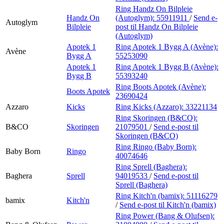
Ring Handz On Bilpleie
Handz On
(Autoglym):
55911911
/
Send e-
Autoglym
Bilpleie
post
til Handz On Bilpleie
(Autoglym)
Apotek 1
Ring Apotek 1 Bygg A (Avène):
Avène
Bygg A
55253090
Apotek 1
Ring Apotek 1 Bygg B (Avène):
Bygg B
55393240
Ring Boots Apotek (Avène):
Boots Apotek
23690424
Azzaro
Kicks
Ring Kicks (Azzaro):
33221134
Ring Skoringen (B&CO):
B&CO
Skoringen
21079501
/
Send e-post
til
Skoringen (B&CO)
Ring Ringo (Baby Born):
Baby Born
Ringo
40074646
Ring Sprell (Baghera):
Baghera
Sprell
94019533
/
Send e-post
til
Sprell (Baghera)
Ring Kitch'n (bamix):
51116279
bamix
Kitch'n
/
Send e-post
til Kitch'n (bamix)
Ring Power (Bang & Olufsen):