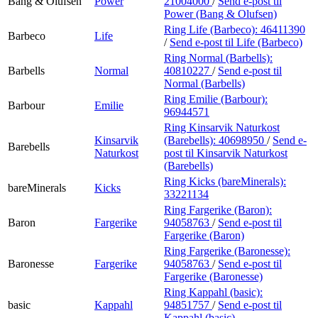
Bang & Olufsen
Power
21004000
/
Send e-post
til
Power (Bang & Olufsen)
Ring Life (Barbeco):
46411390
Barbeco
Life
/
Send e-post
til Life (Barbeco)
Ring Normal (Barbells):
Barbells
Normal
40810227
/
Send e-post
til
Normal (Barbells)
Ring Emilie (Barbour):
Barbour
Emilie
96944571
Ring Kinsarvik Naturkost
Kinsarvik
(Barebells):
40698950
/
Send e-
Barebells
Naturkost
post
til Kinsarvik Naturkost
(Barebells)
Ring Kicks (bareMinerals):
bareMinerals
Kicks
33221134
Ring Fargerike (Baron):
Baron
Fargerike
94058763
/
Send e-post
til
Fargerike (Baron)
Ring Fargerike (Baronesse):
Baronesse
Fargerike
94058763
/
Send e-post
til
Fargerike (Baronesse)
Ring Kappahl (basic):
basic
Kappahl
94851757
/
Send e-post
til
Kappahl (basic)