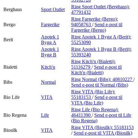
Ring Sport Outlet (Berghaus):
Berghaus
Sport Outlet
47791432
Ring Fargerike (Bergo):
Bergo
Fargerike
94058763
/
Send e-post
til
Fargerike (Bergo)
Apotek 1
Ring Apotek 1 Bygg A (Berit):
Berit
Bygg A
55253090
Apotek 1
Ring Apotek 1 Bygg B (Berit):
Bygg B
55393240
Ring Kitch'n (Bialetti):
Bialetti
Kitch'n
51116279
/
Send e-post
til
Kitch'n (Bialetti)
Ring Normal (Bibs):
40810227
/
Bibs
Normal
Send e-post
til Normal (Bibs)
Ring VITA (Bio Life):
Bio Life
VITA
55183153
/
Send e-post
til
VITA (Bio Life)
Ring Life (Bio Regena):
Bio Regena
Life
46411390
/
Send e-post
til Life
(Bio Regena)
Ring VITA (Biosilk):
55183153
Biosilk
VITA
/
Send e-post
til VITA (Biosilk)