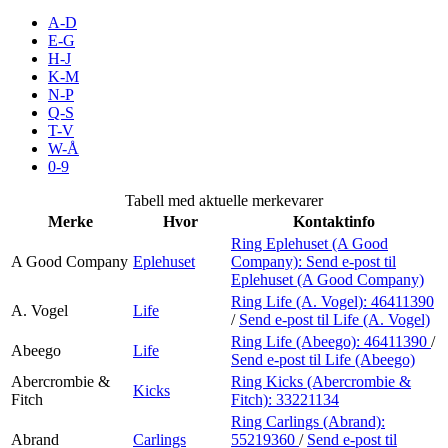
Kundeklubb
A-D
E-G
H-J
Inspirasjon
K-M
N-P
Q-S
T-V
Søk
W-Å
0-9
Tabell med aktuelle merkevarer
Merke
Hvor
Kontaktinfo
Åpningstider
Ring Eplehuset (A Good
A Good Company
Eplehuset
Company):
Send e-post
til
Praktisk informasjon
Eplehuset (A Good Company)
Ring Life (A. Vogel):
46411390
Ledige stillinger
A. Vogel
Life
/
Send e-post
til Life (A. Vogel)
Ring Life (Abeego):
46411390
/
Magasin
Abeego
Life
Send e-post
til Life (Abeego)
Gavekort
Abercrombie &
Ring Kicks (Abercrombie &
Kicks
Fitch
Fitch):
33221134
Finn frem
Ring Carlings (Abrand):
Abrand
Carlings
55219360
/
Send e-post
til