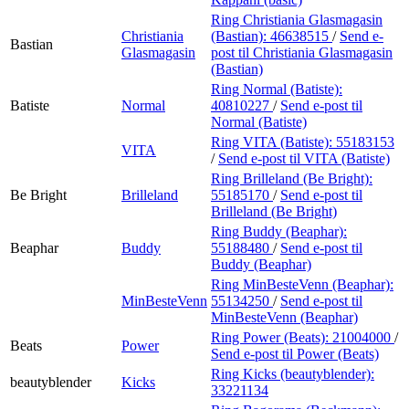
Ring Christiania Glasmagasin
Christiania
(Bastian):
46638515
/
Send e-
Bastian
Glasmagasin
post
til Christiania Glasmagasin
(Bastian)
Ring Normal (Batiste):
Batiste
Normal
40810227
/
Send e-post
til
Normal (Batiste)
Ring VITA (Batiste):
55183153
VITA
/
Send e-post
til VITA (Batiste)
Ring Brilleland (Be Bright):
Be Bright
Brilleland
55185170
/
Send e-post
til
Brilleland (Be Bright)
Ring Buddy (Beaphar):
Beaphar
Buddy
55188480
/
Send e-post
til
Buddy (Beaphar)
Ring MinBesteVenn (Beaphar):
MinBesteVenn
55134250
/
Send e-post
til
MinBesteVenn (Beaphar)
Ring Power (Beats):
21004000
/
Beats
Power
Send e-post
til Power (Beats)
Ring Kicks (beautyblender):
beautyblender
Kicks
33221134