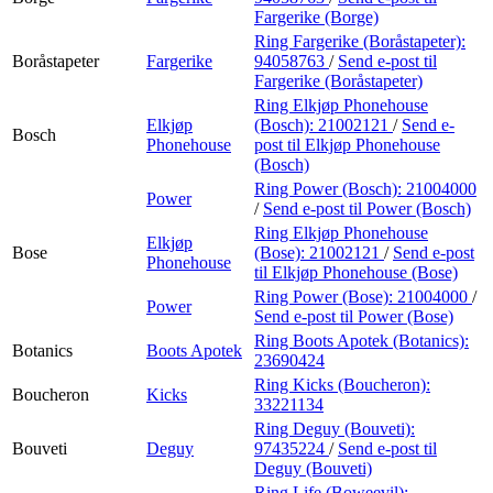
Fargerike (Borge)
Ring Fargerike (Boråstapeter):
Boråstapeter
Fargerike
94058763
/
Send e-post
til
Fargerike (Boråstapeter)
Ring Elkjøp Phonehouse
Elkjøp
(Bosch):
21002121
/
Send e-
Bosch
Phonehouse
post
til Elkjøp Phonehouse
(Bosch)
Ring Power (Bosch):
21004000
Power
/
Send e-post
til Power (Bosch)
Ring Elkjøp Phonehouse
Elkjøp
Bose
(Bose):
21002121
/
Send e-post
Phonehouse
til Elkjøp Phonehouse (Bose)
Ring Power (Bose):
21004000
/
Power
Send e-post
til Power (Bose)
Ring Boots Apotek (Botanics):
Botanics
Boots Apotek
23690424
Ring Kicks (Boucheron):
Boucheron
Kicks
33221134
Ring Deguy (Bouveti):
Bouveti
Deguy
97435224
/
Send e-post
til
Deguy (Bouveti)
Ring Life (Boweevil):