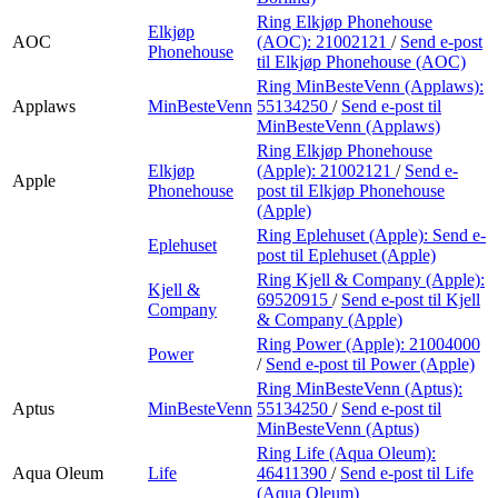
Ring Elkjøp Phonehouse
Elkjøp
AOC
(AOC):
21002121
/
Send e-post
Phonehouse
til Elkjøp Phonehouse (AOC)
Ring MinBesteVenn (Applaws):
Applaws
MinBesteVenn
55134250
/
Send e-post
til
MinBesteVenn (Applaws)
Ring Elkjøp Phonehouse
Elkjøp
(Apple):
21002121
/
Send e-
Apple
Phonehouse
post
til Elkjøp Phonehouse
(Apple)
Ring Eplehuset (Apple):
Send e-
Eplehuset
post
til Eplehuset (Apple)
Ring Kjell & Company (Apple):
Kjell &
69520915
/
Send e-post
til Kjell
Company
& Company (Apple)
Ring Power (Apple):
21004000
Power
/
Send e-post
til Power (Apple)
Ring MinBesteVenn (Aptus):
Aptus
MinBesteVenn
55134250
/
Send e-post
til
MinBesteVenn (Aptus)
Ring Life (Aqua Oleum):
Aqua Oleum
Life
46411390
/
Send e-post
til Life
(Aqua Oleum)