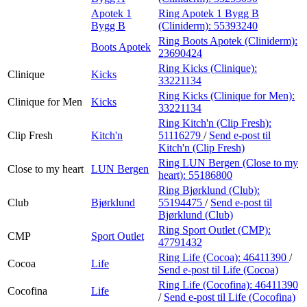
Apotek 1
Ring Apotek 1 Bygg B
Bygg B
(Cliniderm):
55393240
Ring Boots Apotek (Cliniderm):
Boots Apotek
23690424
Ring Kicks (Clinique):
Clinique
Kicks
33221134
Ring Kicks (Clinique for Men):
Clinique for Men
Kicks
33221134
Ring Kitch'n (Clip Fresh):
Clip Fresh
Kitch'n
51116279
/
Send e-post
til
Kitch'n (Clip Fresh)
Ring LUN Bergen (Close to my
Close to my heart
LUN Bergen
heart):
55186800
Ring Bjørklund (Club):
Club
Bjørklund
55194475
/
Send e-post
til
Bjørklund (Club)
Ring Sport Outlet (CMP):
CMP
Sport Outlet
47791432
Ring Life (Cocoa):
46411390
/
Cocoa
Life
Send e-post
til Life (Cocoa)
Ring Life (Cocofina):
46411390
Cocofina
Life
/
Send e-post
til Life (Cocofina)