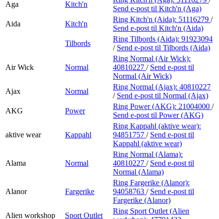
Aga
Kitch'n
Send e-post
til Kitch'n (Aga)
Ring Kitch'n (Aida):
51116279
/
Aida
Kitch'n
Send e-post
til Kitch'n (Aida)
Ring Tilbords (Aida):
91923094
Tilbords
/
Send e-post
til Tilbords (Aida)
Ring Normal (Air Wick):
Air Wick
Normal
40810227
/
Send e-post
til
Normal (Air Wick)
Ring Normal (Ajax):
40810227
Ajax
Normal
/
Send e-post
til Normal (Ajax)
Ring Power (AKG):
21004000
/
AKG
Power
Send e-post
til Power (AKG)
Ring Kappahl (aktive wear):
aktive wear
Kappahl
94851757
/
Send e-post
til
Kappahl (aktive wear)
Ring Normal (Alama):
Alama
Normal
40810227
/
Send e-post
til
Normal (Alama)
Ring Fargerike (Alanor):
Alanor
Fargerike
94058763
/
Send e-post
til
Fargerike (Alanor)
Ring Sport Outlet (Alien
Alien workshop
Sport Outlet