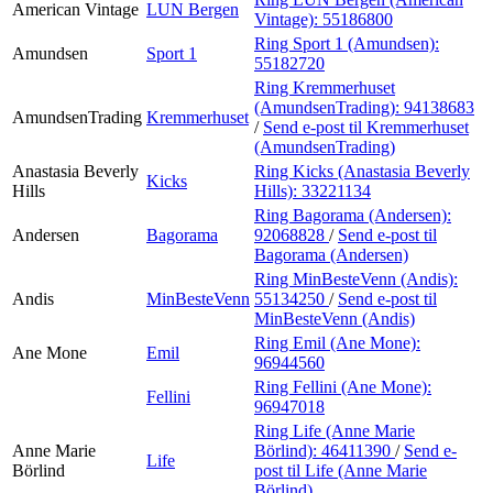
American Vintage
LUN Bergen
Vintage):
55186800
Ring Sport 1 (Amundsen):
Amundsen
Sport 1
55182720
Ring Kremmerhuset
(AmundsenTrading):
94138683
AmundsenTrading
Kremmerhuset
/
Send e-post
til Kremmerhuset
(AmundsenTrading)
Anastasia Beverly
Ring Kicks (Anastasia Beverly
Kicks
Hills
Hills):
33221134
Ring Bagorama (Andersen):
Andersen
Bagorama
92068828
/
Send e-post
til
Bagorama (Andersen)
Ring MinBesteVenn (Andis):
Andis
MinBesteVenn
55134250
/
Send e-post
til
MinBesteVenn (Andis)
Ring Emil (Ane Mone):
Ane Mone
Emil
96944560
Ring Fellini (Ane Mone):
Fellini
96947018
Ring Life (Anne Marie
Anne Marie
Börlind):
46411390
/
Send e-
Life
Börlind
post
til Life (Anne Marie
Börlind)