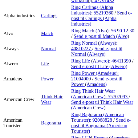
workshop):
47791432
Ring Carlings (Alpha
industries):
55219360
/
Send e-
Alpha industries
Carlings
post
til Carlings (Alpha
industries)
Ring Match (Alvo):
56 90 12 30
Alvo
Match
/
Send e-post
til Match (Alvo)
Ring Normal (Always):
Always
Normal
40810227
/
Send e-post
til
Normal (Always)
Ring Life (Alwero):
46411390
/
Alwero
Life
Send e-post
til Life (Alwero)
Ring Power (Amadeus):
Amadeus
Power
21004000
/
Send e-post
til
Power (Amadeus)
Ring Think Hair Wear
Think Hair
(American Crew):
55707093
/
American Crew
Wear
Send e-post
til Think Hair Wear
(American Crew)
Ring Bagorama (American
American
Tourister):
92068828
/
Send e-
Bagorama
Tourister
post
til Bagorama (American
Tourister)
Ring LUN Bergen (American