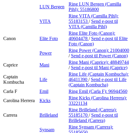
Ring LUN Bergen (Camilla
LUN Bergen
Pihl):
55186800
Ring VITA (Camilla Pihl):
VITA
55183153
/
Send e-post
til
VITA (Camilla Pihl)
Ring Elite Foto (Canon):
Canon
Elite Foto
40604478
/
Send e-post
til Elite
Foto (Canon)
Ring Power (Canon):
21004000
Power
/
Send e-post
til Power (Canon)
Ring Mani (Caprice):
48849744
Caprice
Mani
/
Send e-post
til Mani (Caprice)
Ring Life (Captain Kombucha):
Captain
Life
46411390
/
Send e-post
til Life
Kombucha
(Captain Kombucha)
Carla F
Emil
Ring Emil (Carla F):
96944560
Ring Kicks (Carolina Herrera):
Carolina Herrera
Kicks
33221134
Ring Brilleland (Carrera):
Carrera
Brilleland
55185170
/
Send e-post
til
Brilleland (Carrera)
Ring Synsam (Carrera):
Synsam
55185650