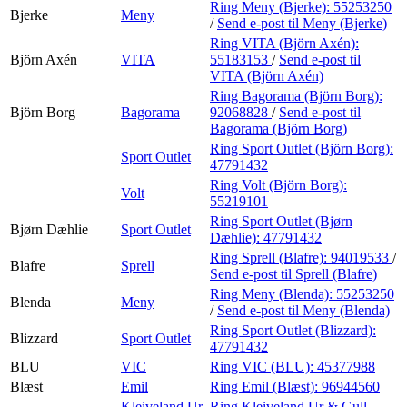
Ring Meny (Bjerke):
55253250
Bjerke
Meny
/
Send e-post
til Meny (Bjerke)
Ring VITA (Björn Axén):
Björn Axén
VITA
55183153
/
Send e-post
til
VITA (Björn Axén)
Ring Bagorama (Björn Borg):
Björn Borg
Bagorama
92068828
/
Send e-post
til
Bagorama (Björn Borg)
Ring Sport Outlet (Björn Borg):
Sport Outlet
47791432
Ring Volt (Björn Borg):
Volt
55219101
Ring Sport Outlet (Bjørn
Bjørn Dæhlie
Sport Outlet
Dæhlie):
47791432
Ring Sprell (Blafre):
94019533
/
Blafre
Sprell
Send e-post
til Sprell (Blafre)
Ring Meny (Blenda):
55253250
Blenda
Meny
/
Send e-post
til Meny (Blenda)
Ring Sport Outlet (Blizzard):
Blizzard
Sport Outlet
47791432
BLU
VIC
Ring VIC (BLU):
45377988
Blæst
Emil
Ring Emil (Blæst):
96944560
Kleiveland Ur
Ring Kleiveland Ur & Gull