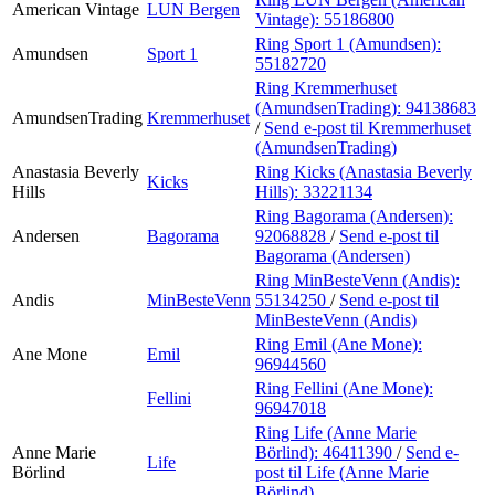
American Vintage
LUN Bergen
Vintage):
55186800
Ring Sport 1 (Amundsen):
Amundsen
Sport 1
55182720
Ring Kremmerhuset
(AmundsenTrading):
94138683
AmundsenTrading
Kremmerhuset
/
Send e-post
til Kremmerhuset
(AmundsenTrading)
Anastasia Beverly
Ring Kicks (Anastasia Beverly
Kicks
Hills
Hills):
33221134
Ring Bagorama (Andersen):
Andersen
Bagorama
92068828
/
Send e-post
til
Bagorama (Andersen)
Ring MinBesteVenn (Andis):
Andis
MinBesteVenn
55134250
/
Send e-post
til
MinBesteVenn (Andis)
Ring Emil (Ane Mone):
Ane Mone
Emil
96944560
Ring Fellini (Ane Mone):
Fellini
96947018
Ring Life (Anne Marie
Anne Marie
Börlind):
46411390
/
Send e-
Life
Börlind
post
til Life (Anne Marie
Börlind)