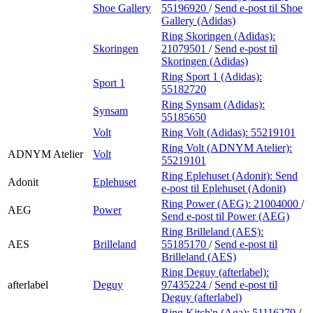
Shoe Gallery
55196920
/
Send e-post
til Shoe
Gallery (Adidas)
Ring Skoringen (Adidas):
Skoringen
21079501
/
Send e-post
til
Skoringen (Adidas)
Ring Sport 1 (Adidas):
Sport 1
55182720
Ring Synsam (Adidas):
Synsam
55185650
Volt
Ring Volt (Adidas):
55219101
Ring Volt (ADNYM Atelier):
ADNYM Atelier
Volt
55219101
Ring Eplehuset (Adonit):
Send
Adonit
Eplehuset
e-post
til Eplehuset (Adonit)
Ring Power (AEG):
21004000
/
AEG
Power
Send e-post
til Power (AEG)
Ring Brilleland (AES):
AES
Brilleland
55185170
/
Send e-post
til
Brilleland (AES)
Ring Deguy (afterlabel):
afterlabel
Deguy
97435224
/
Send e-post
til
Deguy (afterlabel)
Ring Kitch'n (Aga):
51116279
/