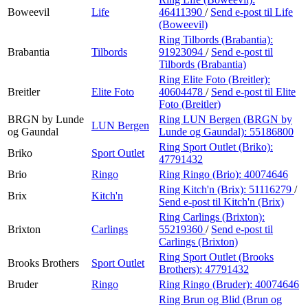
Boweevil
Life
46411390
/
Send e-post
til Life
(Boweevil)
Ring Tilbords (Brabantia):
Brabantia
Tilbords
91923094
/
Send e-post
til
Tilbords (Brabantia)
Ring Elite Foto (Breitler):
Breitler
Elite Foto
40604478
/
Send e-post
til Elite
Foto (Breitler)
BRGN by Lunde
Ring LUN Bergen (BRGN by
LUN Bergen
og Gaundal
Lunde og Gaundal):
55186800
Ring Sport Outlet (Briko):
Briko
Sport Outlet
47791432
Brio
Ringo
Ring Ringo (Brio):
40074646
Ring Kitch'n (Brix):
51116279
/
Brix
Kitch'n
Send e-post
til Kitch'n (Brix)
Ring Carlings (Brixton):
Brixton
Carlings
55219360
/
Send e-post
til
Carlings (Brixton)
Ring Sport Outlet (Brooks
Brooks Brothers
Sport Outlet
Brothers):
47791432
Bruder
Ringo
Ring Ringo (Bruder):
40074646
Ring Brun og Blid (Brun og