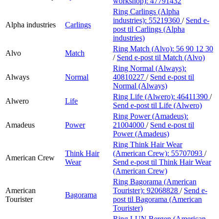
workshop):
47791432
Ring Carlings (Alpha
industries):
55219360
/
Send e-
Alpha industries
Carlings
post
til Carlings (Alpha
industries)
Ring Match (Alvo):
56 90 12 30
Alvo
Match
/
Send e-post
til Match (Alvo)
Ring Normal (Always):
Always
Normal
40810227
/
Send e-post
til
Normal (Always)
Ring Life (Alwero):
46411390
/
Alwero
Life
Send e-post
til Life (Alwero)
Ring Power (Amadeus):
Amadeus
Power
21004000
/
Send e-post
til
Power (Amadeus)
Ring Think Hair Wear
Think Hair
(American Crew):
55707093
/
American Crew
Wear
Send e-post
til Think Hair Wear
(American Crew)
Ring Bagorama (American
American
Tourister):
92068828
/
Send e-
Bagorama
Tourister
post
til Bagorama (American
Tourister)
Ring LUN Bergen (American