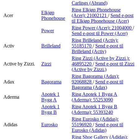
Carlings (Abrand)
Ring Elkjøp Phonehouse
Elkjøp
Acer
(Acer):
21002121
/
Send e-post
Phonehouse
til Elkjøp Phonehouse (Acer)
Ring Power (Acer):
21004000
/
Power
Send e-post
til Power (Acer)
Ring Brilleland (Activ):
Activ
Brilleland
55185170
/
Send e-post
til
Brilleland (Activ)
Ring Zizzi (Active by Zizzi.):
Active by Zizzi.
Zizzi
46895220
/
Send e-post
til Zizzi
(Active by Zizzi.)
Ring Bagorama (Adax):
Adax
Bagorama
92068828
/
Send e-post
til
Bagorama (Adax)
Apotek 1
Ring Apotek 1 Bygg A
Aderma
Bygg A
(Aderma):
55253090
Apotek 1
Ring Apotek 1 Bygg B
Bygg B
(Aderma):
55393240
Ring Eurosko (Adidas):
Adidas
Eurosko
55196920
/
Send e-post
til
Eurosko (Adidas)
Ring Shoe Gallery (Adidas):