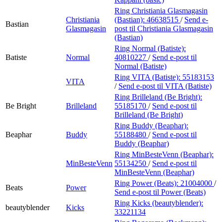
Ring Christiania Glasmagasin
Christiania
(Bastian):
46638515
/
Send e-
Bastian
Glasmagasin
post
til Christiania Glasmagasin
(Bastian)
Ring Normal (Batiste):
Batiste
Normal
40810227
/
Send e-post
til
Normal (Batiste)
Ring VITA (Batiste):
55183153
VITA
/
Send e-post
til VITA (Batiste)
Ring Brilleland (Be Bright):
Be Bright
Brilleland
55185170
/
Send e-post
til
Brilleland (Be Bright)
Ring Buddy (Beaphar):
Beaphar
Buddy
55188480
/
Send e-post
til
Buddy (Beaphar)
Ring MinBesteVenn (Beaphar):
MinBesteVenn
55134250
/
Send e-post
til
MinBesteVenn (Beaphar)
Ring Power (Beats):
21004000
/
Beats
Power
Send e-post
til Power (Beats)
Ring Kicks (beautyblender):
beautyblender
Kicks
33221134