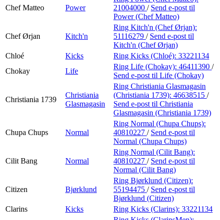
Chef Matteo
Power
21004000
/
Send e-post
til
Power (Chef Matteo)
Ring Kitch'n (Chef Ørjan):
Chef Ørjan
Kitch'n
51116279
/
Send e-post
til
Kitch'n (Chef Ørjan)
Chloé
Kicks
Ring Kicks (Chloé):
33221134
Ring Life (Chokay):
46411390
/
Chokay
Life
Send e-post
til Life (Chokay)
Ring Christiania Glasmagasin
Christiania
(Christiania 1739):
46638515
/
Christiania 1739
Glasmagasin
Send e-post
til Christiania
Glasmagasin (Christiania 1739)
Ring Normal (Chupa Chups):
Chupa Chups
Normal
40810227
/
Send e-post
til
Normal (Chupa Chups)
Ring Normal (Cilit Bang):
Cilit Bang
Normal
40810227
/
Send e-post
til
Normal (Cilit Bang)
Ring Bjørklund (Citizen):
Citizen
Bjørklund
55194475
/
Send e-post
til
Bjørklund (Citizen)
Clarins
Kicks
Ring Kicks (Clarins):
33221134
Ring Kicks (ClarinsMen):