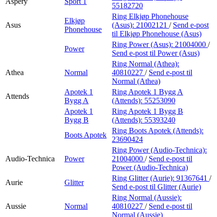
Aspery
Sport 1
55182720
Ring Elkjøp Phonehouse
Elkjøp
Asus
(Asus):
21002121
/
Send e-post
Phonehouse
til Elkjøp Phonehouse (Asus)
Ring Power (Asus):
21004000
/
Power
Send e-post
til Power (Asus)
Ring Normal (Athea):
Athea
Normal
40810227
/
Send e-post
til
Normal (Athea)
Apotek 1
Ring Apotek 1 Bygg A
Attends
Bygg A
(Attends):
55253090
Apotek 1
Ring Apotek 1 Bygg B
Bygg B
(Attends):
55393240
Ring Boots Apotek (Attends):
Boots Apotek
23690424
Ring Power (Audio-Technica):
Audio-Technica
Power
21004000
/
Send e-post
til
Power (Audio-Technica)
Ring Glitter (Aurie):
91367641
/
Aurie
Glitter
Send e-post
til Glitter (Aurie)
Ring Normal (Aussie):
Aussie
Normal
40810227
/
Send e-post
til
Normal (Aussie)