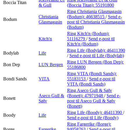
Boccia Titan
& Gull
(Boccia Titan):
55191800
Ring Christiania Glasmagasin
Christiania
(Bodum):
46638515
/
Send e-
Bodum
Glasmagasin
post
til Christiania Glasmagasin
(Bodum)
Ring Kitch'n (Bodum):
Kitch'n
51116279
/
Send e-post
til
Kitch'n (Bodum)
Ring Life (Bodylab):
46411390
Bodylab
Life
/
Send e-post
til Life (Bodylab)
Ring LUN Bergen (Bon Dep):
Bon Dep
LUN Bergen
55186800
Ring VITA (Bondi Sands):
Bondi Sands
VITA
55183153
/
Send e-post
til
VITA (Bondi Sands)
Ring Aseco Gull & Sølv
Aseco Gull &
(Bonett):
47971948
/
Send e-
Bonett
Sølv
post
til Aseco Gull & Sølv
(Bonett)
Ring Life (Boody):
46411390
/
Boody
Life
Send e-post
til Life (Boody)
Ring Fargerike (Borge):
Borge
Fargerike
94058763
/
Send e-post
til