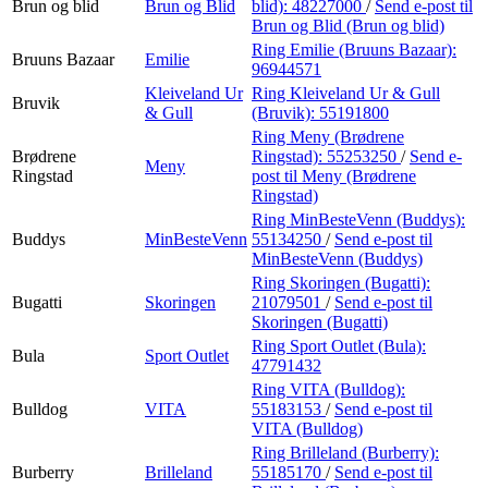
Brun og blid
Brun og Blid
blid):
48227000
/
Send e-post
til
Brun og Blid (Brun og blid)
Ring Emilie (Bruuns Bazaar):
Bruuns Bazaar
Emilie
96944571
Kleiveland Ur
Ring Kleiveland Ur & Gull
Bruvik
& Gull
(Bruvik):
55191800
Ring Meny (Brødrene
Brødrene
Ringstad):
55253250
/
Send e-
Meny
Ringstad
post
til Meny (Brødrene
Ringstad)
Ring MinBesteVenn (Buddys):
Buddys
MinBesteVenn
55134250
/
Send e-post
til
MinBesteVenn (Buddys)
Ring Skoringen (Bugatti):
Bugatti
Skoringen
21079501
/
Send e-post
til
Skoringen (Bugatti)
Ring Sport Outlet (Bula):
Bula
Sport Outlet
47791432
Ring VITA (Bulldog):
Bulldog
VITA
55183153
/
Send e-post
til
VITA (Bulldog)
Ring Brilleland (Burberry):
Burberry
Brilleland
55185170
/
Send e-post
til