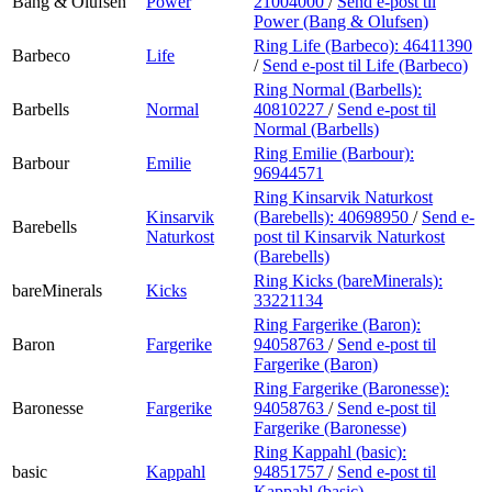
Bang & Olufsen
Power
21004000
/
Send e-post
til
Power (Bang & Olufsen)
Ring Life (Barbeco):
46411390
Barbeco
Life
/
Send e-post
til Life (Barbeco)
Ring Normal (Barbells):
Barbells
Normal
40810227
/
Send e-post
til
Normal (Barbells)
Ring Emilie (Barbour):
Barbour
Emilie
96944571
Ring Kinsarvik Naturkost
Kinsarvik
(Barebells):
40698950
/
Send e-
Barebells
Naturkost
post
til Kinsarvik Naturkost
(Barebells)
Ring Kicks (bareMinerals):
bareMinerals
Kicks
33221134
Ring Fargerike (Baron):
Baron
Fargerike
94058763
/
Send e-post
til
Fargerike (Baron)
Ring Fargerike (Baronesse):
Baronesse
Fargerike
94058763
/
Send e-post
til
Fargerike (Baronesse)
Ring Kappahl (basic):
basic
Kappahl
94851757
/
Send e-post
til
Kappahl (basic)