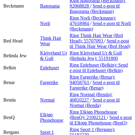
Ring Bagorama (Beckmann):
Beckmann
Bagorama
92068828
/
Send e-post
til
Bagorama (Beckmann)
Ring Norli (Beckmann):
Norli
47618984
/
Send e-post
til Norli
(Beckmann)
Ring Think Hair Wear (Bed
Think Hair
Bed Head
Head):
55707093
/
Send e-post
Wear
til Think Hair Wear (Bed Head)
Kleiveland Ur
Ring Kleiveland Ur & Gull
Belinda Jew
& Gull
(Belinda Jew):
55191800
Ring Eplehuset (Belkin):
Send
Belkin
Eplehuset
e-post
til Eplehuset (Belkin)
Ring Fargerike (Benar):
Benar
Fargerike
94058763
/
Send e-post
til
Fargerike (Benar)
Ring Normal (Benda):
Benda
Normal
40810227
/
Send e-post
til
Normal (Benda)
Ring Elkjøp Phonehouse
Elkjøp
BenQ
(BenQ):
21002121
/
Send e-post
Phonehouse
til Elkjøp Phonehouse (BenQ)
Ring Sport 1 (Bergans):
Bergans
Sport 1
55182720