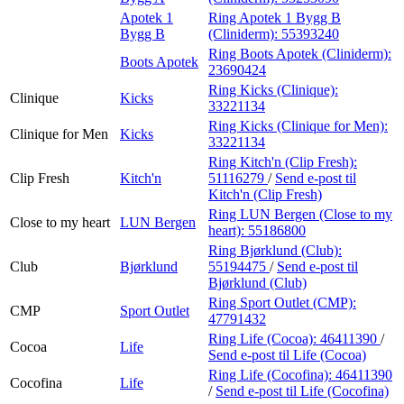
Apotek 1
Ring Apotek 1 Bygg B
Bygg B
(Cliniderm):
55393240
Ring Boots Apotek (Cliniderm):
Boots Apotek
23690424
Ring Kicks (Clinique):
Clinique
Kicks
33221134
Ring Kicks (Clinique for Men):
Clinique for Men
Kicks
33221134
Ring Kitch'n (Clip Fresh):
Clip Fresh
Kitch'n
51116279
/
Send e-post
til
Kitch'n (Clip Fresh)
Ring LUN Bergen (Close to my
Close to my heart
LUN Bergen
heart):
55186800
Ring Bjørklund (Club):
Club
Bjørklund
55194475
/
Send e-post
til
Bjørklund (Club)
Ring Sport Outlet (CMP):
CMP
Sport Outlet
47791432
Ring Life (Cocoa):
46411390
/
Cocoa
Life
Send e-post
til Life (Cocoa)
Ring Life (Cocofina):
46411390
Cocofina
Life
/
Send e-post
til Life (Cocofina)