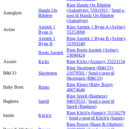
Ring Handz On Bilpleie
Handz On
(Autoglym):
55911911
/
Send e-
Autoglym
Bilpleie
post
til Handz On Bilpleie
(Autoglym)
Apotek 1
Ring Apotek 1 Bygg A (Avène):
Avène
Bygg A
55253090
Apotek 1
Ring Apotek 1 Bygg B (Avène):
Bygg B
55393240
Ring Boots Apotek (Avène):
Boots Apotek
23690424
Azzaro
Kicks
Ring Kicks (Azzaro):
33221134
Ring Skoringen (B&CO):
B&CO
Skoringen
21079501
/
Send e-post
til
Skoringen (B&CO)
Ring Ringo (Baby Born):
Baby Born
Ringo
40074646
Ring Sprell (Baghera):
Baghera
Sprell
94019533
/
Send e-post
til
Sprell (Baghera)
Ring Kitch'n (bamix):
51116279
bamix
Kitch'n
/
Send e-post
til Kitch'n (bamix)
Ring Power (Bang & Olufsen):