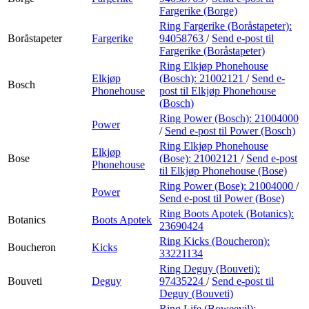
Fargerike (Borge)
Ring Fargerike (Boråstapeter):
Boråstapeter
Fargerike
94058763
/
Send e-post
til
Fargerike (Boråstapeter)
Ring Elkjøp Phonehouse
Elkjøp
(Bosch):
21002121
/
Send e-
Bosch
Phonehouse
post
til Elkjøp Phonehouse
(Bosch)
Ring Power (Bosch):
21004000
Power
/
Send e-post
til Power (Bosch)
Ring Elkjøp Phonehouse
Elkjøp
Bose
(Bose):
21002121
/
Send e-post
Phonehouse
til Elkjøp Phonehouse (Bose)
Ring Power (Bose):
21004000
/
Power
Send e-post
til Power (Bose)
Ring Boots Apotek (Botanics):
Botanics
Boots Apotek
23690424
Ring Kicks (Boucheron):
Boucheron
Kicks
33221134
Ring Deguy (Bouveti):
Bouveti
Deguy
97435224
/
Send e-post
til
Deguy (Bouveti)
Ring Life (Boweevil):