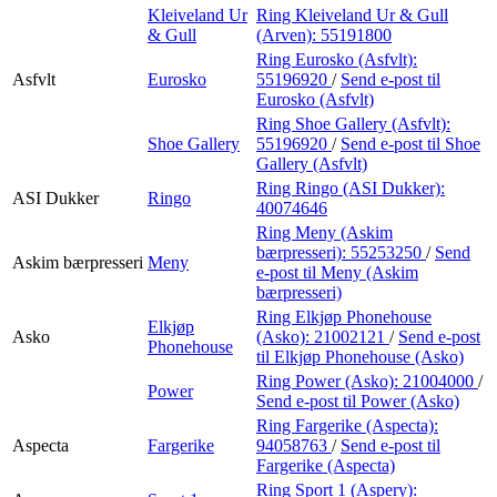
Kleiveland Ur
Ring Kleiveland Ur & Gull
& Gull
(Arven):
55191800
Ring Eurosko (Asfvlt):
Asfvlt
Eurosko
55196920
/
Send e-post
til
Eurosko (Asfvlt)
Ring Shoe Gallery (Asfvlt):
Shoe Gallery
55196920
/
Send e-post
til Shoe
Gallery (Asfvlt)
Ring Ringo (ASI Dukker):
ASI Dukker
Ringo
40074646
Ring Meny (Askim
bærpresseri):
55253250
/
Send
Askim bærpresseri
Meny
e-post
til Meny (Askim
bærpresseri)
Ring Elkjøp Phonehouse
Elkjøp
Asko
(Asko):
21002121
/
Send e-post
Phonehouse
til Elkjøp Phonehouse (Asko)
Ring Power (Asko):
21004000
/
Power
Send e-post
til Power (Asko)
Ring Fargerike (Aspecta):
Aspecta
Fargerike
94058763
/
Send e-post
til
Fargerike (Aspecta)
Ring Sport 1 (Aspery):