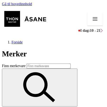
Gå til hovedinnhold
I dag:
10 - 21
Forside
Merker
Butikker
Finn merkevare
Mat og drikke
Helse
Aktiviteter
Tilbud