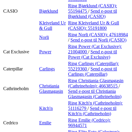
Ring Bjørklund (CASIO):
CASIO
Bjørklund
55194475
/
Send e-post
til
Bjørklund (CASIO)
Kleiveland Ur
Ring Kleiveland Ur & Gull
& Gull
(CASIO):
55191800
Ring Norli (CASIO):
47618984
Norli
/
Send e-post
til Norli (CASIO)
Ring Power (Cat Exclusive):
Cat Exclusive
Power
21004000
/
Send e-post
til
Power (Cat Exclusive)
Ring Carlings (Caterpillar):
Caterpillar
Carlings
55219360
/
Send e-post
til
Carlings (Caterpillar)
Ring Christiania Glasmagasin
Christiania
(Cathrineholm):
46638515
/
Cathrineholm
Glasmagasin
Send e-post
til Christiania
Glasmagasin (Cathrineholm)
Ring Kitch'n (Cathrineholm):
Kitch'n
51116279
/
Send e-post
til
Kitch'n (Cathrineholm)
Ring Emilie (Cedrico):
Cedrico
Emilie
96944571
Ring Elite Foto (Celestron):