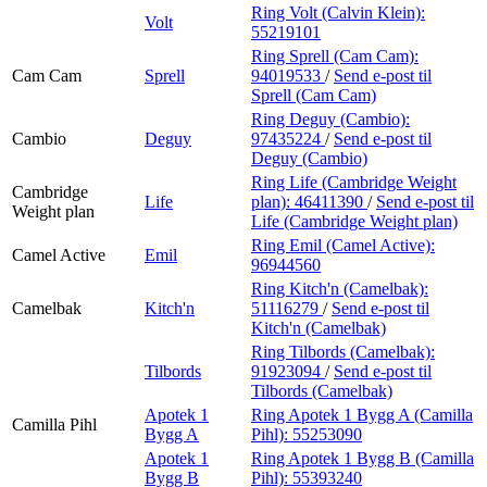
Ring Volt (Calvin Klein):
Volt
55219101
Ring Sprell (Cam Cam):
Cam Cam
Sprell
94019533
/
Send e-post
til
Sprell (Cam Cam)
Ring Deguy (Cambio):
Cambio
Deguy
97435224
/
Send e-post
til
Deguy (Cambio)
Ring Life (Cambridge Weight
Cambridge
Life
plan):
46411390
/
Send e-post
til
Weight plan
Life (Cambridge Weight plan)
Ring Emil (Camel Active):
Camel Active
Emil
96944560
Ring Kitch'n (Camelbak):
Camelbak
Kitch'n
51116279
/
Send e-post
til
Kitch'n (Camelbak)
Ring Tilbords (Camelbak):
Tilbords
91923094
/
Send e-post
til
Tilbords (Camelbak)
Apotek 1
Ring Apotek 1 Bygg A (Camilla
Camilla Pihl
Bygg A
Pihl):
55253090
Apotek 1
Ring Apotek 1 Bygg B (Camilla
Bygg B
Pihl):
55393240