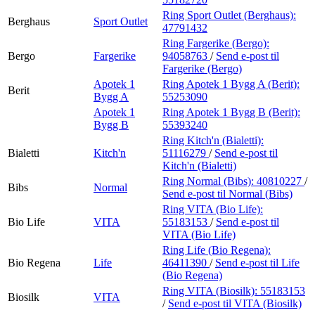
Ring Sport Outlet (Berghaus):
Berghaus
Sport Outlet
47791432
Ring Fargerike (Bergo):
Bergo
Fargerike
94058763
/
Send e-post
til
Fargerike (Bergo)
Apotek 1
Ring Apotek 1 Bygg A (Berit):
Berit
Bygg A
55253090
Apotek 1
Ring Apotek 1 Bygg B (Berit):
Bygg B
55393240
Ring Kitch'n (Bialetti):
Bialetti
Kitch'n
51116279
/
Send e-post
til
Kitch'n (Bialetti)
Ring Normal (Bibs):
40810227
/
Bibs
Normal
Send e-post
til Normal (Bibs)
Ring VITA (Bio Life):
Bio Life
VITA
55183153
/
Send e-post
til
VITA (Bio Life)
Ring Life (Bio Regena):
Bio Regena
Life
46411390
/
Send e-post
til Life
(Bio Regena)
Ring VITA (Biosilk):
55183153
Biosilk
VITA
/
Send e-post
til VITA (Biosilk)