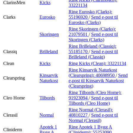
ClarinsMen
Kicks
33221134
Ring Eurosko (Clarks):
Clarks
Eurosko
55196920
/
Send e-post
til
Eurosko (Clarks)
Ring Skoringen (Clarks):
Skoringen
21079501
/
Send e-post
til
Skoringen (Clarks)
Ring Brilleland (Classiq):
Classiq
Brilleland
55185170
/
Send e-post
til
Brilleland (Classiq)
Clean
Kicks
Ring Kicks (Clean):
33221134
Ring Kinsarvik Naturkost
Kinsarvik
(Clearspring):
40698950
/
Send
Clearspring
Naturkost
e-post
til Kinsarvik Naturkost
(Clearspring)
Ring Tilbords (Cleo Home):
Cleo Home
Tilbords
91923094
/
Send e-post
til
Tilbords (Cleo Home)
Ring Normal (Clerasil):
Clerasil
Normal
40810227
/
Send e-post
til
Normal (Clerasil)
Apotek 1
Ring Apotek 1 Bygg A
Cliniderm
Bygg A
(Cliniderm):
55253090