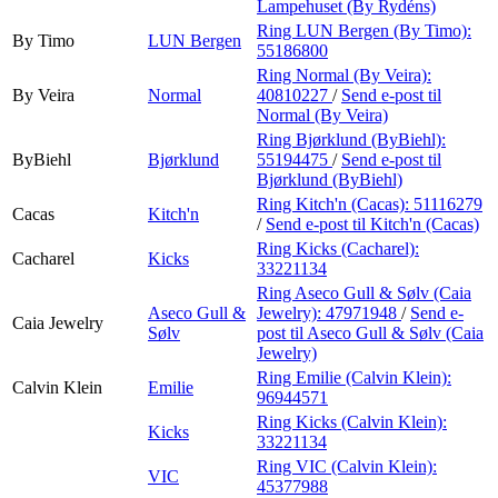
Lampehuset (By Rydéns)
Ring LUN Bergen (By Timo):
By Timo
LUN Bergen
55186800
Ring Normal (By Veira):
By Veira
Normal
40810227
/
Send e-post
til
Normal (By Veira)
Ring Bjørklund (ByBiehl):
ByBiehl
Bjørklund
55194475
/
Send e-post
til
Bjørklund (ByBiehl)
Ring Kitch'n (Cacas):
51116279
Cacas
Kitch'n
/
Send e-post
til Kitch'n (Cacas)
Ring Kicks (Cacharel):
Cacharel
Kicks
33221134
Ring Aseco Gull & Sølv (Caia
Aseco Gull &
Jewelry):
47971948
/
Send e-
Caia Jewelry
Sølv
post
til Aseco Gull & Sølv (Caia
Jewelry)
Ring Emilie (Calvin Klein):
Calvin Klein
Emilie
96944571
Ring Kicks (Calvin Klein):
Kicks
33221134
Ring VIC (Calvin Klein):
VIC
45377988