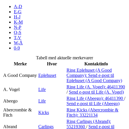
Kundeklubb
A-D
E-G
H-J
Inspirasjon
K-M
N-P
Q-S
T-V
Søk
W-Å
0-9
Tabell med aktuelle merkevarer
Merke
Hvor
Kontaktinfo
Åpningstider
Ring Eplehuset (A Good
A Good Company
Eplehuset
Company):
Send e-post
til
Praktisk informasjon
Eplehuset (A Good Company)
Ring Life (A. Vogel):
46411390
Ledige stillinger
A. Vogel
Life
/
Send e-post
til Life (A. Vogel)
Ring Life (Abeego):
46411390
/
Magasin
Abeego
Life
Send e-post
til Life (Abeego)
Gavekort
Abercrombie &
Ring Kicks (Abercrombie &
Kicks
Fitch
Fitch):
33221134
Finn frem
Ring Carlings (Abrand):
Abrand
Carlings
55219360
/
Send e-post
til