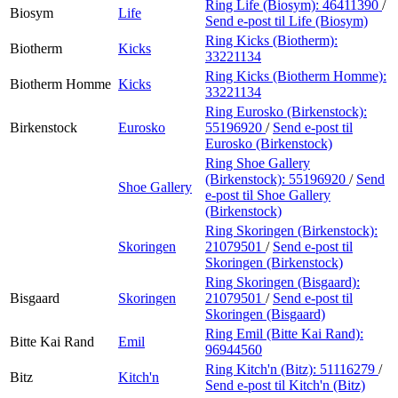
Ring Life (Biosym):
46411390
/
Biosym
Life
Send e-post
til Life (Biosym)
Ring Kicks (Biotherm):
Biotherm
Kicks
33221134
Ring Kicks (Biotherm Homme):
Biotherm Homme
Kicks
33221134
Ring Eurosko (Birkenstock):
Birkenstock
Eurosko
55196920
/
Send e-post
til
Eurosko (Birkenstock)
Ring Shoe Gallery
(Birkenstock):
55196920
/
Send
Shoe Gallery
e-post
til Shoe Gallery
(Birkenstock)
Ring Skoringen (Birkenstock):
Skoringen
21079501
/
Send e-post
til
Skoringen (Birkenstock)
Ring Skoringen (Bisgaard):
Bisgaard
Skoringen
21079501
/
Send e-post
til
Skoringen (Bisgaard)
Ring Emil (Bitte Kai Rand):
Bitte Kai Rand
Emil
96944560
Ring Kitch'n (Bitz):
51116279
/
Bitz
Kitch'n
Send e-post
til Kitch'n (Bitz)