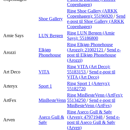
Copenhagen)
Ring Shoe Gallery (ARKK
Copenhagen):
55196920
/
Send
Shoe Gallery
e-post
til Shoe Gallery (ARKK
Copenhagen)
Ring LUN Bergen (Arnie
Arnie Says
LUN Bergen
Says):
55186800
Ring Elkjøp Phonehouse
Elkjøp
(Arozzi):
21002121
/
Send e-
Arozzi
Phonehouse
post
til Elkjøp Phonehouse
(Arozzi)
Ring VITA (Art Deco):
Art Deco
VITA
55183153
/
Send e-post
til
VITA (Art Deco)
Ring Sport 1 (Arteryx):
Arteryx
Sport 1
55182720
Ring MinBesteVenn (ArtFex):
ArtFex
MinBesteVenn
55134250
/
Send e-post
til
MinBesteVenn (ArtFex)
Ring Aseco Gull & Sølv
Aseco Gull &
(Arven):
47971948
/
Send e-
Arven
Sølv
post
til Aseco Gull & Sølv
(Arven)