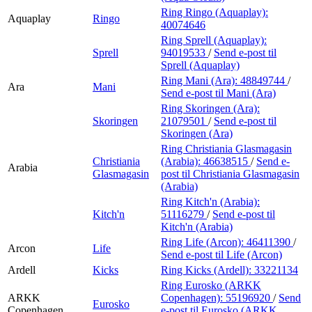
Ring Ringo (Aquaplay):
Aquaplay
Ringo
40074646
Ring Sprell (Aquaplay):
Sprell
94019533
/
Send e-post
til
Sprell (Aquaplay)
Ring Mani (Ara):
48849744
/
Ara
Mani
Send e-post
til Mani (Ara)
Ring Skoringen (Ara):
Skoringen
21079501
/
Send e-post
til
Skoringen (Ara)
Ring Christiania Glasmagasin
Christiania
(Arabia):
46638515
/
Send e-
Arabia
Glasmagasin
post
til Christiania Glasmagasin
(Arabia)
Ring Kitch'n (Arabia):
Kitch'n
51116279
/
Send e-post
til
Kitch'n (Arabia)
Ring Life (Arcon):
46411390
/
Arcon
Life
Send e-post
til Life (Arcon)
Ardell
Kicks
Ring Kicks (Ardell):
33221134
Ring Eurosko (ARKK
ARKK
Copenhagen):
55196920
/
Send
Eurosko
Copenhagen
e-post
til Eurosko (ARKK