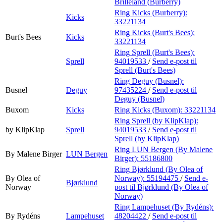
Brilleland (Burberry)
Ring Kicks (Burberry):
Kicks
33221134
Ring Kicks (Burt's Bees):
Burt's Bees
Kicks
33221134
Ring Sprell (Burt's Bees):
Sprell
94019533
/
Send e-post
til
Sprell (Burt's Bees)
Ring Deguy (Busnel):
Busnel
Deguy
97435224
/
Send e-post
til
Deguy (Busnel)
Buxom
Kicks
Ring Kicks (Buxom):
33221134
Ring Sprell (by KlipKlap):
by KlipKlap
Sprell
94019533
/
Send e-post
til
Sprell (by KlipKlap)
Ring LUN Bergen (By Malene
By Malene Birger
LUN Bergen
Birger):
55186800
Ring Bjørklund (By Olea of
By Olea of
Norway):
55194475
/
Send e-
Bjørklund
Norway
post
til Bjørklund (By Olea of
Norway)
Ring Lampehuset (By Rydéns):
By Rydéns
Lampehuset
48204422
/
Send e-post
til