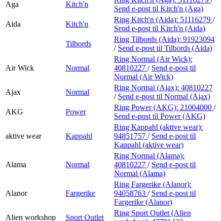
Aga
Kitch'n
Send e-post
til Kitch'n (Aga)
Ring Kitch'n (Aida):
51116279
/
Aida
Kitch'n
Send e-post
til Kitch'n (Aida)
Ring Tilbords (Aida):
91923094
Tilbords
/
Send e-post
til Tilbords (Aida)
Ring Normal (Air Wick):
Air Wick
Normal
40810227
/
Send e-post
til
Normal (Air Wick)
Ring Normal (Ajax):
40810227
Ajax
Normal
/
Send e-post
til Normal (Ajax)
Ring Power (AKG):
21004000
/
AKG
Power
Send e-post
til Power (AKG)
Ring Kappahl (aktive wear):
aktive wear
Kappahl
94851757
/
Send e-post
til
Kappahl (aktive wear)
Ring Normal (Alama):
Alama
Normal
40810227
/
Send e-post
til
Normal (Alama)
Ring Fargerike (Alanor):
Alanor
Fargerike
94058763
/
Send e-post
til
Fargerike (Alanor)
Ring Sport Outlet (Alien
Alien workshop
Sport Outlet