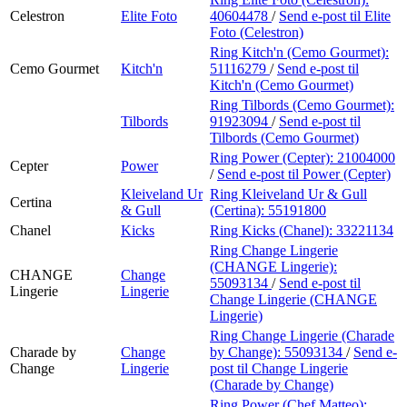
Celestron
Elite Foto
40604478
/
Send e-post
til Elite
Foto (Celestron)
Ring Kitch'n (Cemo Gourmet):
Cemo Gourmet
Kitch'n
51116279
/
Send e-post
til
Kitch'n (Cemo Gourmet)
Ring Tilbords (Cemo Gourmet):
Tilbords
91923094
/
Send e-post
til
Tilbords (Cemo Gourmet)
Ring Power (Cepter):
21004000
Cepter
Power
/
Send e-post
til Power (Cepter)
Kleiveland Ur
Ring Kleiveland Ur & Gull
Certina
& Gull
(Certina):
55191800
Chanel
Kicks
Ring Kicks (Chanel):
33221134
Ring Change Lingerie
(CHANGE Lingerie):
CHANGE
Change
55093134
/
Send e-post
til
Lingerie
Lingerie
Change Lingerie (CHANGE
Lingerie)
Ring Change Lingerie (Charade
Charade by
Change
by Change):
55093134
/
Send e-
Change
Lingerie
post
til Change Lingerie
(Charade by Change)
Ring Power (Chef Matteo):