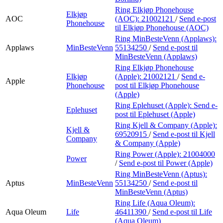
Ring Elkjøp Phonehouse
Elkjøp
AOC
(AOC):
21002121
/
Send e-post
Phonehouse
til Elkjøp Phonehouse (AOC)
Ring MinBesteVenn (Applaws):
Applaws
MinBesteVenn
55134250
/
Send e-post
til
MinBesteVenn (Applaws)
Ring Elkjøp Phonehouse
Elkjøp
(Apple):
21002121
/
Send e-
Apple
Phonehouse
post
til Elkjøp Phonehouse
(Apple)
Ring Eplehuset (Apple):
Send e-
Eplehuset
post
til Eplehuset (Apple)
Ring Kjell & Company (Apple):
Kjell &
69520915
/
Send e-post
til Kjell
Company
& Company (Apple)
Ring Power (Apple):
21004000
Power
/
Send e-post
til Power (Apple)
Ring MinBesteVenn (Aptus):
Aptus
MinBesteVenn
55134250
/
Send e-post
til
MinBesteVenn (Aptus)
Ring Life (Aqua Oleum):
Aqua Oleum
Life
46411390
/
Send e-post
til Life
(Aqua Oleum)