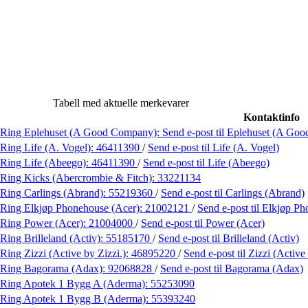
Tabell med aktuelle merkevarer
Kontaktinfo
Ring Eplehuset (A Good Company):
Send e-post
til Eplehuset (A Go
Ring Life (A. Vogel):
46411390
/
Send e-post
til Life (A. Vogel)
Ring Life (Abeego):
46411390
/
Send e-post
til Life (Abeego)
Ring Kicks (Abercrombie & Fitch):
33221134
Ring Carlings (Abrand):
55219360
/
Send e-post
til Carlings (Abrand)
Ring Elkjøp Phonehouse (Acer):
21002121
/
Send e-post
til Elkjøp P
Ring Power (Acer):
21004000
/
Send e-post
til Power (Acer)
Ring Brilleland (Activ):
55185170
/
Send e-post
til Brilleland (Activ)
Ring Zizzi (Active by Zizzi.):
46895220
/
Send e-post
til Zizzi (Active
Ring Bagorama (Adax):
92068828
/
Send e-post
til Bagorama (Adax)
Ring Apotek 1 Bygg A (Aderma):
55253090
Ring Apotek 1 Bygg B (Aderma):
55393240