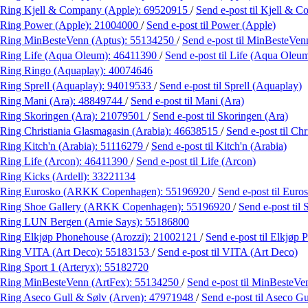
Ring Kjell & Company (Apple):
69520915
/
Send e-post
til Kjell & 
Ring Power (Apple):
21004000
/
Send e-post
til Power (Apple)
Ring MinBesteVenn (Aptus):
55134250
/
Send e-post
til MinBesteVen
Ring Life (Aqua Oleum):
46411390
/
Send e-post
til Life (Aqua Oleu
Ring Ringo (Aquaplay):
40074646
Ring Sprell (Aquaplay):
94019533
/
Send e-post
til Sprell (Aquaplay)
Ring Mani (Ara):
48849744
/
Send e-post
til Mani (Ara)
Ring Skoringen (Ara):
21079501
/
Send e-post
til Skoringen (Ara)
Ring Christiania Glasmagasin (Arabia):
46638515
/
Send e-post
til Ch
Ring Kitch'n (Arabia):
51116279
/
Send e-post
til Kitch'n (Arabia)
Ring Life (Arcon):
46411390
/
Send e-post
til Life (Arcon)
Ring Kicks (Ardell):
33221134
Ring Eurosko (ARKK Copenhagen):
55196920
/
Send e-post
til Eur
Ring Shoe Gallery (ARKK Copenhagen):
55196920
/
Send e-post
til
Ring LUN Bergen (Arnie Says):
55186800
Ring Elkjøp Phonehouse (Arozzi):
21002121
/
Send e-post
til Elkjøp
Ring VITA (Art Deco):
55183153
/
Send e-post
til VITA (Art Deco)
Ring Sport 1 (Arteryx):
55182720
Ring MinBesteVenn (ArtFex):
55134250
/
Send e-post
til MinBesteVe
Ring Aseco Gull & Sølv (Arven):
47971948
/
Send e-post
til Aseco G