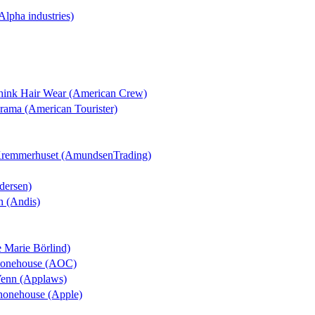
(Alpha industries)
Think Hair Wear (American Crew)
orama (American Tourister)
 Kremmerhuset (AmundsenTrading)
dersen)
n (Andis)
e Marie Börlind)
Phonehouse (AOC)
Venn (Applaws)
Phonehouse (Apple)