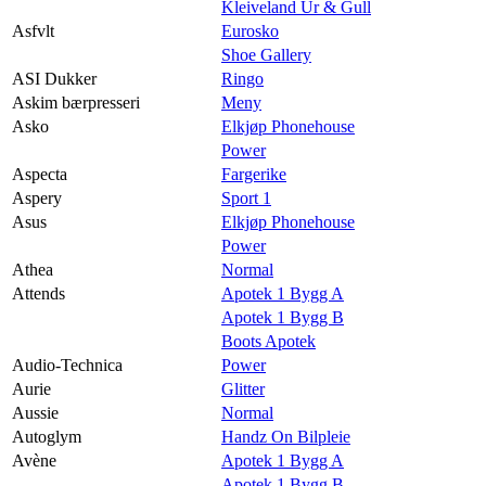
Kleiveland Ur & Gull
Asfvlt
Eurosko
Shoe Gallery
ASI Dukker
Ringo
Askim bærpresseri
Meny
Asko
Elkjøp Phonehouse
Power
Aspecta
Fargerike
Aspery
Sport 1
Asus
Elkjøp Phonehouse
Power
Athea
Normal
Attends
Apotek 1 Bygg A
Apotek 1 Bygg B
Boots Apotek
Audio-Technica
Power
Aurie
Glitter
Aussie
Normal
Autoglym
Handz On Bilpleie
Avène
Apotek 1 Bygg A
Apotek 1 Bygg B