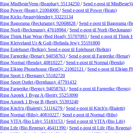
Ring MinBesteVenn (Beaphar):
55134250
/
Send e-post
til MinBesteV
Ring Power (Beats):
21004000
/
Send e-post
til Power (Beats)
Ring Kicks (beautyblender):
33221134
Ring Bagorama (Beckmann):
92068828
/
Send e-post
til Bagorama (
Ring Norli (Beckmann):
47618984
/
Send e-post
til Norli (Beckmann)
Ring Think Hair Wear (Bed Head):
55707093
/
Send e-post
til Think
Ring Kleiveland Ur & Gull (Belinda Jew):
55191800
Ring Eplehuset (Belkin):
Send e-post
til Eplehuset (Belkin)
Ring Fargerike (Benar):
94058763
/
Send e-post
til Fargerike (Benar)
Ring Normal (Benda):
40810227
/
Send e-post
til Normal (Benda)
Ring Elkjøp Phonehouse (BenQ):
21002121
/
Send e-post
til Elkjøp 
Ring Sport 1 (Bergans):
55182720
Ring Sport Outlet (Berghaus):
47791432
Ring Fargerike (Bergo):
94058763
/
Send e-post
til Fargerike (Bergo)
Ring Apotek 1 Bygg A (Berit):
55253090
Ring Apotek 1 Bygg B (Berit):
55393240
Ring Kitch'n (Bialetti):
51116279
/
Send e-post
til Kitch'n (Bialetti)
Ring Normal (Bibs):
40810227
/
Send e-post
til Normal (Bibs)
Ring VITA (Bio Life):
55183153
/
Send e-post
til VITA (Bio Life)
Ring Life (Bio Regena):
46411390
/
Send e-post
til Life (Bio Regena)