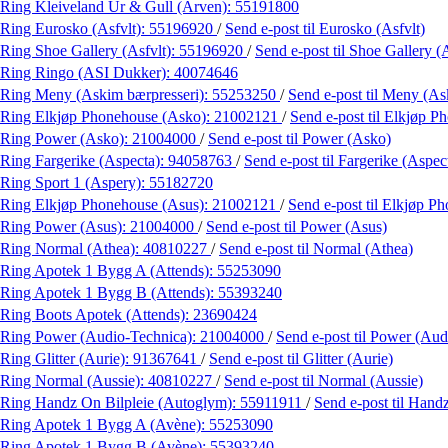
Ring Kleiveland Ur & Gull (Arven):
55191800
Ring Eurosko (Asfvlt):
55196920
/
Send e-post
til Eurosko (Asfvlt)
Ring Shoe Gallery (Asfvlt):
55196920
/
Send e-post
til Shoe Gallery (
Ring Ringo (ASI Dukker):
40074646
Ring Meny (Askim bærpresseri):
55253250
/
Send e-post
til Meny (As
Ring Elkjøp Phonehouse (Asko):
21002121
/
Send e-post
til Elkjøp 
Ring Power (Asko):
21004000
/
Send e-post
til Power (Asko)
Ring Fargerike (Aspecta):
94058763
/
Send e-post
til Fargerike (Aspec
Ring Sport 1 (Aspery):
55182720
Ring Elkjøp Phonehouse (Asus):
21002121
/
Send e-post
til Elkjøp P
Ring Power (Asus):
21004000
/
Send e-post
til Power (Asus)
Ring Normal (Athea):
40810227
/
Send e-post
til Normal (Athea)
Ring Apotek 1 Bygg A (Attends):
55253090
Ring Apotek 1 Bygg B (Attends):
55393240
Ring Boots Apotek (Attends):
23690424
Ring Power (Audio-Technica):
21004000
/
Send e-post
til Power (Aud
Ring Glitter (Aurie):
91367641
/
Send e-post
til Glitter (Aurie)
Ring Normal (Aussie):
40810227
/
Send e-post
til Normal (Aussie)
Ring Handz On Bilpleie (Autoglym):
55911911
/
Send e-post
til Hand
Ring Apotek 1 Bygg A (Avène):
55253090
Ring Apotek 1 Bygg B (Avène):
55393240