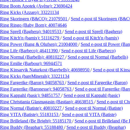
Ring Boots Apotek (Avène):
23690424
Ring Kicks (Azzaro):
33221134
Ring Skoringen (B&CO):
21079501
/
Send e-post
til Skoringen (B&
Ring Ringo (Baby Born):
40074646
Ring Sprell (Baghera):
94019533
/
Send e-post
til Sprell (Baghera)
Ring Kitch'n (bamix):
51116279
/
Send e-post
til Kitch'n (bamix)
Ring Power (Bang & Olufsen):
21004000
/
Send e-post
til Power (Ba
Ring Life (Barbeco):
46411390
/
Send e-post
til Life (Barbeco)
Ring Normal (Barbells):
40810227
/
Send e-post
til Normal (Barbells)
Ring Emilie (Barbour):
96944571
Ring Kinsarvik Naturkost (Barebells):
40698950
/
Send e-post
til Kins
Ring Kicks (bareMinerals):
33221134
Ring Fargerike (Baron):
94058763
/
Send e-post
til Fargerike (Baron)
Ring Fargerike (Baronesse):
94058763
/
Send e-post
til Fargerike (Bar
Ring Kappahl (basic):
94851757
/
Send e-post
til Kappahl (basic)
Ring Christiania Glasmagasin (Bastian):
46638515
/
Send e-post
til C
Ring Normal (Batiste):
40810227
/
Send e-post
til Normal (Batiste)
Ring VITA (Batiste):
55183153
/
Send e-post
til VITA (Batiste)
Ring Brilleland (Be Bright):
55185170
/
Send e-post
til Brilleland (Be 
Ring Buddy (Beaphar):
55188480
/
Send e-post
til Buddy (Beaphar)