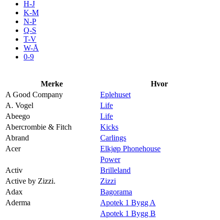
H-J
Aktiviteter
K-M
N-P
Q-S
T-V
Tilbud
W-Å
0-9
Kundeklubb
Merke
Hvor
A Good Company
Eplehuset
Inspirasjon
A. Vogel
Life
Abeego
Life
Abercrombie & Fitch
Kicks
Abrand
Carlings
Acer
Elkjøp Phonehouse
Søk
Power
Activ
Brilleland
Active by Zizzi.
Zizzi
Adax
Bagorama
Aderma
Apotek 1 Bygg A
Åpningstider
Apotek 1 Bygg B