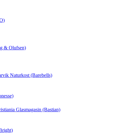
CO)
ng & Olufsen)
arvik Naturkost (Barebells)
onesse)
hristiania Glasmagasin (Bastian)
Bright)