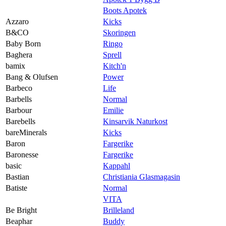
Boots Apotek
Azzaro
Kicks
B&CO
Skoringen
Baby Born
Ringo
Baghera
Sprell
bamix
Kitch'n
Bang & Olufsen
Power
Barbeco
Life
Barbells
Normal
Barbour
Emilie
Barebells
Kinsarvik Naturkost
bareMinerals
Kicks
Baron
Fargerike
Baronesse
Fargerike
basic
Kappahl
Bastian
Christiania Glasmagasin
Batiste
Normal
VITA
Be Bright
Brilleland
Beaphar
Buddy