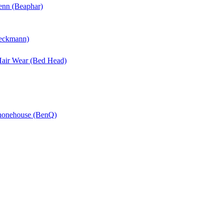
enn (Beaphar)
Beckmann)
 Hair Wear (Bed Head)
Phonehouse (BenQ)