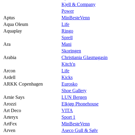
Kjell & Company
Power
Aptus
MinBesteVenn
Aqua Oleum
Life
Aquaplay
Ringo
Sprell
Ara
Mani
Skoringen
Arabia
Christiania Glasmagasin
Kitch'n
Arcon
Life
Ardell
Kicks
ARKK Copenhagen
Eurosko
Shoe Gallery
Arnie Says
LUN Bergen
Arozzi
Elkjøp Phonehouse
Art Deco
VITA
Arteryx
Sport 1
ArtFex
MinBesteVenn
Arven
Aseco Gull & Sølv