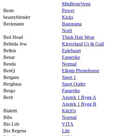
MinBesteVenn
Beats
Power
beautyblender
Kicks
Beckmann
Bagorama
Norli
Bed Head
Think Hair Wear
Belinda Jew
Kleiveland Ur & Gull
Belkin
Eplehuset
Benar
Fargerike
Benda
Normal
BenQ
Elkjøp Phonehouse
Bergans
Sport 1
Berghaus
Sport Outlet
Bergo
Fargerike
Berit
Apotek 1 Bygg A
Apotek 1 Bygg B
Bialetti
Kitch'n
Bibs
Normal
Bio Life
VITA
Bio Regena
Life