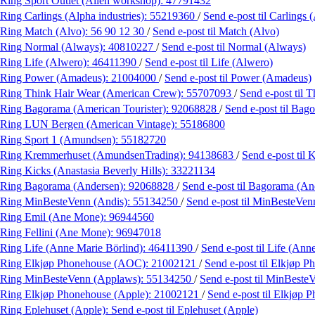
Ring Sport Outlet (Alien workshop):
47791432
Ring Carlings (Alpha industries):
55219360
/
Send e-post
til Carlings 
Ring Match (Alvo):
56 90 12 30
/
Send e-post
til Match (Alvo)
Ring Normal (Always):
40810227
/
Send e-post
til Normal (Always)
Ring Life (Alwero):
46411390
/
Send e-post
til Life (Alwero)
Ring Power (Amadeus):
21004000
/
Send e-post
til Power (Amadeus)
Ring Think Hair Wear (American Crew):
55707093
/
Send e-post
til 
Ring Bagorama (American Tourister):
92068828
/
Send e-post
til Bag
Ring LUN Bergen (American Vintage):
55186800
Ring Sport 1 (Amundsen):
55182720
Ring Kremmerhuset (AmundsenTrading):
94138683
/
Send e-post
til
Ring Kicks (Anastasia Beverly Hills):
33221134
Ring Bagorama (Andersen):
92068828
/
Send e-post
til Bagorama (An
Ring MinBesteVenn (Andis):
55134250
/
Send e-post
til MinBesteVen
Ring Emil (Ane Mone):
96944560
Ring Fellini (Ane Mone):
96947018
Ring Life (Anne Marie Börlind):
46411390
/
Send e-post
til Life (Ann
Ring Elkjøp Phonehouse (AOC):
21002121
/
Send e-post
til Elkjøp 
Ring MinBesteVenn (Applaws):
55134250
/
Send e-post
til MinBeste
Ring Elkjøp Phonehouse (Apple):
21002121
/
Send e-post
til Elkjøp 
Ring Eplehuset (Apple):
Send e-post
til Eplehuset (Apple)