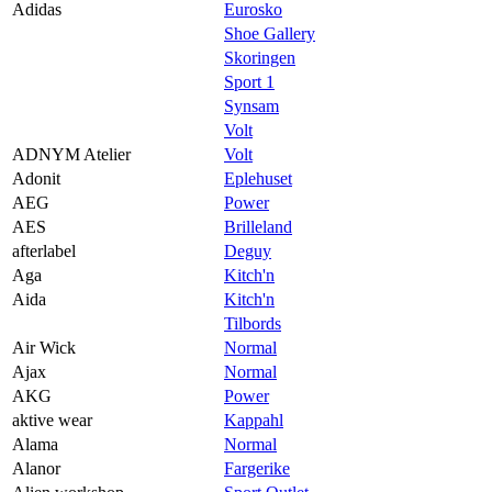
Praktisk informasjon
Adidas
Eurosko
Shoe Gallery
Ledige stillinger
Skoringen
Sport 1
Magasin
Synsam
Gavekort
Volt
ADNYM Atelier
Volt
Finn frem
Adonit
Eplehuset
AEG
Power
AES
Brilleland
afterlabel
Deguy
Aga
Kitch'n
Aida
Kitch'n
Tilbords
Air Wick
Normal
Ajax
Normal
AKG
Power
aktive wear
Kappahl
Alama
Normal
Alanor
Fargerike