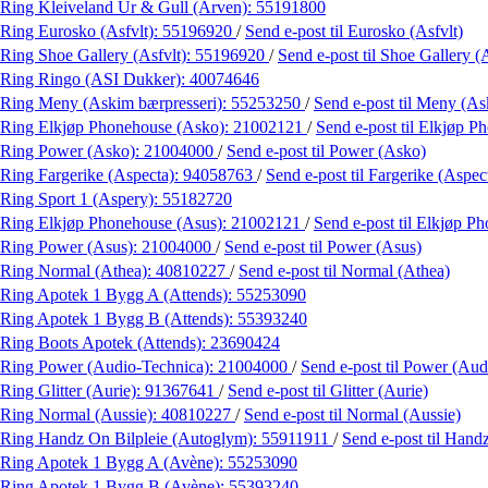
Ring Kleiveland Ur & Gull (Arven):
55191800
Ring Eurosko (Asfvlt):
55196920
/
Send e-post
til Eurosko (Asfvlt)
Ring Shoe Gallery (Asfvlt):
55196920
/
Send e-post
til Shoe Gallery (
Ring Ringo (ASI Dukker):
40074646
Ring Meny (Askim bærpresseri):
55253250
/
Send e-post
til Meny (As
Ring Elkjøp Phonehouse (Asko):
21002121
/
Send e-post
til Elkjøp 
Ring Power (Asko):
21004000
/
Send e-post
til Power (Asko)
Ring Fargerike (Aspecta):
94058763
/
Send e-post
til Fargerike (Aspec
Ring Sport 1 (Aspery):
55182720
Ring Elkjøp Phonehouse (Asus):
21002121
/
Send e-post
til Elkjøp P
Ring Power (Asus):
21004000
/
Send e-post
til Power (Asus)
Ring Normal (Athea):
40810227
/
Send e-post
til Normal (Athea)
Ring Apotek 1 Bygg A (Attends):
55253090
Ring Apotek 1 Bygg B (Attends):
55393240
Ring Boots Apotek (Attends):
23690424
Ring Power (Audio-Technica):
21004000
/
Send e-post
til Power (Aud
Ring Glitter (Aurie):
91367641
/
Send e-post
til Glitter (Aurie)
Ring Normal (Aussie):
40810227
/
Send e-post
til Normal (Aussie)
Ring Handz On Bilpleie (Autoglym):
55911911
/
Send e-post
til Hand
Ring Apotek 1 Bygg A (Avène):
55253090
Ring Apotek 1 Bygg B (Avène):
55393240