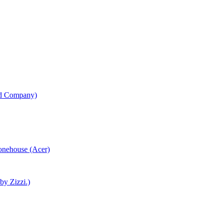
od Company)
honehouse (Acer)
 by Zizzi.)