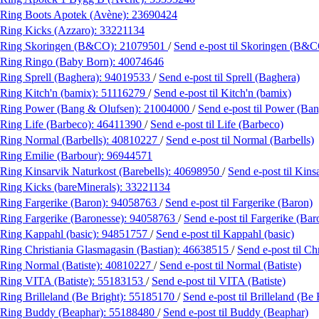
Ring Boots Apotek (Avène):
23690424
Ring Kicks (Azzaro):
33221134
Ring Skoringen (B&CO):
21079501
/
Send e-post
til Skoringen (B&
Ring Ringo (Baby Born):
40074646
Ring Sprell (Baghera):
94019533
/
Send e-post
til Sprell (Baghera)
Ring Kitch'n (bamix):
51116279
/
Send e-post
til Kitch'n (bamix)
Ring Power (Bang & Olufsen):
21004000
/
Send e-post
til Power (Ba
Ring Life (Barbeco):
46411390
/
Send e-post
til Life (Barbeco)
Ring Normal (Barbells):
40810227
/
Send e-post
til Normal (Barbells)
Ring Emilie (Barbour):
96944571
Ring Kinsarvik Naturkost (Barebells):
40698950
/
Send e-post
til Kins
Ring Kicks (bareMinerals):
33221134
Ring Fargerike (Baron):
94058763
/
Send e-post
til Fargerike (Baron)
Ring Fargerike (Baronesse):
94058763
/
Send e-post
til Fargerike (Bar
Ring Kappahl (basic):
94851757
/
Send e-post
til Kappahl (basic)
Ring Christiania Glasmagasin (Bastian):
46638515
/
Send e-post
til C
Ring Normal (Batiste):
40810227
/
Send e-post
til Normal (Batiste)
Ring VITA (Batiste):
55183153
/
Send e-post
til VITA (Batiste)
Ring Brilleland (Be Bright):
55185170
/
Send e-post
til Brilleland (Be 
Ring Buddy (Beaphar):
55188480
/
Send e-post
til Buddy (Beaphar)