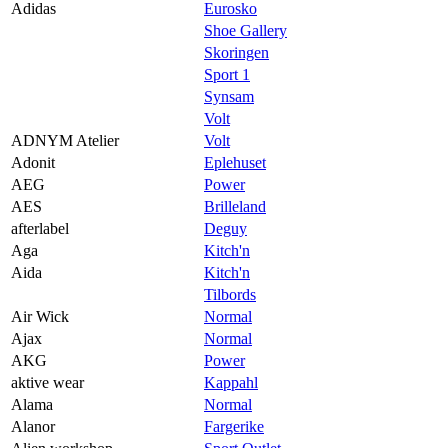
Praktisk informasjon
Adidas
Eurosko
Shoe Gallery
Ledige stillinger
Skoringen
Sport 1
Magasin
Synsam
Gavekort
Volt
ADNYM Atelier
Volt
Finn frem
Adonit
Eplehuset
AEG
Power
AES
Brilleland
afterlabel
Deguy
Aga
Kitch'n
Aida
Kitch'n
Tilbords
Air Wick
Normal
Ajax
Normal
AKG
Power
aktive wear
Kappahl
Alama
Normal
Alanor
Fargerike