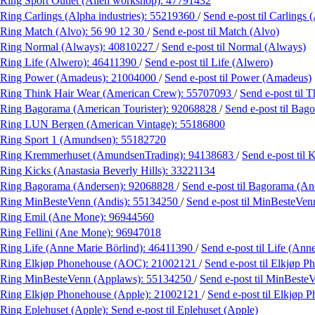
Ring Sport Outlet (Alien workshop):
47791432
Ring Carlings (Alpha industries):
55219360
/
Send e-post
til Carlings 
Ring Match (Alvo):
56 90 12 30
/
Send e-post
til Match (Alvo)
Ring Normal (Always):
40810227
/
Send e-post
til Normal (Always)
Ring Life (Alwero):
46411390
/
Send e-post
til Life (Alwero)
Ring Power (Amadeus):
21004000
/
Send e-post
til Power (Amadeus)
Ring Think Hair Wear (American Crew):
55707093
/
Send e-post
til 
Ring Bagorama (American Tourister):
92068828
/
Send e-post
til Bag
Ring LUN Bergen (American Vintage):
55186800
Ring Sport 1 (Amundsen):
55182720
Ring Kremmerhuset (AmundsenTrading):
94138683
/
Send e-post
til
Ring Kicks (Anastasia Beverly Hills):
33221134
Ring Bagorama (Andersen):
92068828
/
Send e-post
til Bagorama (An
Ring MinBesteVenn (Andis):
55134250
/
Send e-post
til MinBesteVen
Ring Emil (Ane Mone):
96944560
Ring Fellini (Ane Mone):
96947018
Ring Life (Anne Marie Börlind):
46411390
/
Send e-post
til Life (Ann
Ring Elkjøp Phonehouse (AOC):
21002121
/
Send e-post
til Elkjøp 
Ring MinBesteVenn (Applaws):
55134250
/
Send e-post
til MinBeste
Ring Elkjøp Phonehouse (Apple):
21002121
/
Send e-post
til Elkjøp 
Ring Eplehuset (Apple):
Send e-post
til Eplehuset (Apple)