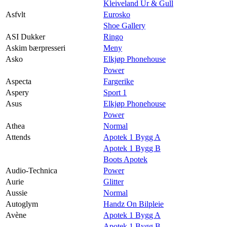
Kleiveland Ur & Gull
Asfvlt
Eurosko
Shoe Gallery
ASI Dukker
Ringo
Askim bærpresseri
Meny
Asko
Elkjøp Phonehouse
Power
Aspecta
Fargerike
Aspery
Sport 1
Asus
Elkjøp Phonehouse
Power
Athea
Normal
Attends
Apotek 1 Bygg A
Apotek 1 Bygg B
Boots Apotek
Audio-Technica
Power
Aurie
Glitter
Aussie
Normal
Autoglym
Handz On Bilpleie
Avène
Apotek 1 Bygg A
Apotek 1 Bygg B