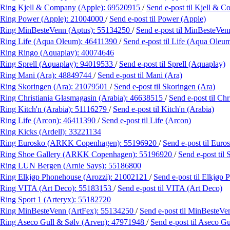
Ring Kjell & Company (Apple):
69520915
/
Send e-post
til Kjell & 
Ring Power (Apple):
21004000
/
Send e-post
til Power (Apple)
Ring MinBesteVenn (Aptus):
55134250
/
Send e-post
til MinBesteVen
Ring Life (Aqua Oleum):
46411390
/
Send e-post
til Life (Aqua Oleu
Ring Ringo (Aquaplay):
40074646
Ring Sprell (Aquaplay):
94019533
/
Send e-post
til Sprell (Aquaplay)
Ring Mani (Ara):
48849744
/
Send e-post
til Mani (Ara)
Ring Skoringen (Ara):
21079501
/
Send e-post
til Skoringen (Ara)
Ring Christiania Glasmagasin (Arabia):
46638515
/
Send e-post
til Ch
Ring Kitch'n (Arabia):
51116279
/
Send e-post
til Kitch'n (Arabia)
Ring Life (Arcon):
46411390
/
Send e-post
til Life (Arcon)
Ring Kicks (Ardell):
33221134
Ring Eurosko (ARKK Copenhagen):
55196920
/
Send e-post
til Eur
Ring Shoe Gallery (ARKK Copenhagen):
55196920
/
Send e-post
til
Ring LUN Bergen (Arnie Says):
55186800
Ring Elkjøp Phonehouse (Arozzi):
21002121
/
Send e-post
til Elkjøp
Ring VITA (Art Deco):
55183153
/
Send e-post
til VITA (Art Deco)
Ring Sport 1 (Arteryx):
55182720
Ring MinBesteVenn (ArtFex):
55134250
/
Send e-post
til MinBesteVe
Ring Aseco Gull & Sølv (Arven):
47971948
/
Send e-post
til Aseco G