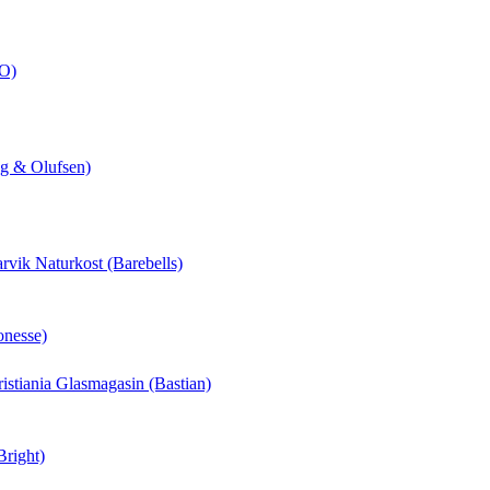
CO)
ng & Olufsen)
arvik Naturkost (Barebells)
onesse)
hristiania Glasmagasin (Bastian)
Bright)