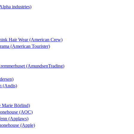
(Alpha industries)
Think Hair Wear (American Crew)
orama (American Tourister)
 Kremmerhuset (AmundsenTrading)
dersen)
n (Andis)
e Marie Börlind)
Phonehouse (AOC)
Venn (Applaws)
Phonehouse (Apple)