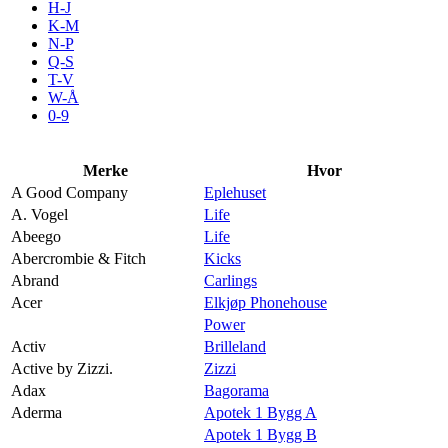
H-J
Aktiviteter
K-M
N-P
Q-S
T-V
Tilbud
W-Å
0-9
Kundeklubb
Merke
Hvor
A Good Company
Eplehuset
Inspirasjon
A. Vogel
Life
Abeego
Life
Abercrombie & Fitch
Kicks
Abrand
Carlings
Acer
Elkjøp Phonehouse
Søk
Power
Activ
Brilleland
Active by Zizzi.
Zizzi
Adax
Bagorama
Aderma
Apotek 1 Bygg A
Åpningstider
Apotek 1 Bygg B