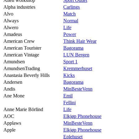
Alien workshop
Sport Outlet
Alpha industries
Carlings
Alvo
Match
Always
Normal
Alwero
Life
Amadeus
Power
American Crew
Think Hair Wear
American Tourister
Bagorama
American Vintage
LUN Bergen
Amundsen
Sport 1
AmundsenTrading
Kremmerhuset
Anastasia Beverly Hills
Kicks
Andersen
Bagorama
Andis
MinBesteVenn
Ane Mone
Emil
Fellini
Anne Marie Börlind
Life
AOC
Elkjøp Phonehouse
Applaws
MinBesteVenn
Apple
Elkjøp Phonehouse
Eplehuset