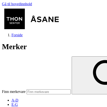
Gå til hovedinnhold
Forside
Merker
Butikker
Mat og drikke
Finn merkevare
Helse
A-D
E-G