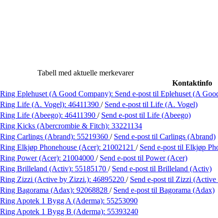
Tabell med aktuelle merkevarer
Kontaktinfo
Ring Eplehuset (A Good Company):
Send e-post
til Eplehuset (A Go
Ring Life (A. Vogel):
46411390
/
Send e-post
til Life (A. Vogel)
Ring Life (Abeego):
46411390
/
Send e-post
til Life (Abeego)
Ring Kicks (Abercrombie & Fitch):
33221134
Ring Carlings (Abrand):
55219360
/
Send e-post
til Carlings (Abrand)
Ring Elkjøp Phonehouse (Acer):
21002121
/
Send e-post
til Elkjøp P
Ring Power (Acer):
21004000
/
Send e-post
til Power (Acer)
Ring Brilleland (Activ):
55185170
/
Send e-post
til Brilleland (Activ)
Ring Zizzi (Active by Zizzi.):
46895220
/
Send e-post
til Zizzi (Active
Ring Bagorama (Adax):
92068828
/
Send e-post
til Bagorama (Adax)
Ring Apotek 1 Bygg A (Aderma):
55253090
Ring Apotek 1 Bygg B (Aderma):
55393240