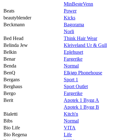
MinBesteVenn
Beats
Power
beautyblender
Kicks
Beckmann
Bagorama
Norli
Bed Head
Think Hair Wear
Belinda Jew
Kleiveland Ur & Gull
Belkin
Eplehuset
Benar
Fargerike
Benda
Normal
BenQ
Elkjøp Phonehouse
Bergans
Sport 1
Berghaus
Sport Outlet
Bergo
Fargerike
Berit
Apotek 1 Bygg A
Apotek 1 Bygg B
Bialetti
Kitch'n
Bibs
Normal
Bio Life
VITA
Bio Regena
Life