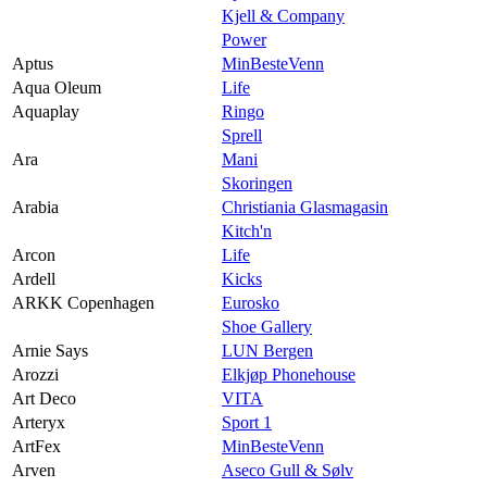
Kjell & Company
Power
Aptus
MinBesteVenn
Aqua Oleum
Life
Aquaplay
Ringo
Sprell
Ara
Mani
Skoringen
Arabia
Christiania Glasmagasin
Kitch'n
Arcon
Life
Ardell
Kicks
ARKK Copenhagen
Eurosko
Shoe Gallery
Arnie Says
LUN Bergen
Arozzi
Elkjøp Phonehouse
Art Deco
VITA
Arteryx
Sport 1
ArtFex
MinBesteVenn
Arven
Aseco Gull & Sølv