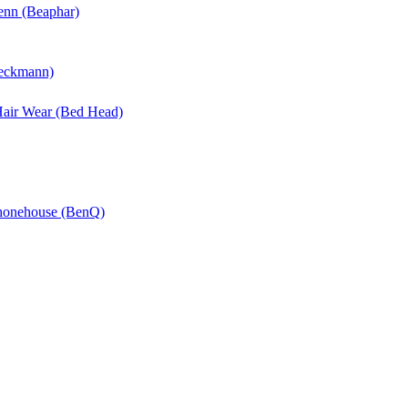
enn (Beaphar)
Beckmann)
 Hair Wear (Bed Head)
Phonehouse (BenQ)