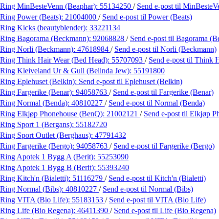
Ring MinBesteVenn (Beaphar):
55134250
/
Send e-post
til MinBesteV
Ring Power (Beats):
21004000
/
Send e-post
til Power (Beats)
Ring Kicks (beautyblender):
33221134
Ring Bagorama (Beckmann):
92068828
/
Send e-post
til Bagorama (
Ring Norli (Beckmann):
47618984
/
Send e-post
til Norli (Beckmann)
Ring Think Hair Wear (Bed Head):
55707093
/
Send e-post
til Think
Ring Kleiveland Ur & Gull (Belinda Jew):
55191800
Ring Eplehuset (Belkin):
Send e-post
til Eplehuset (Belkin)
Ring Fargerike (Benar):
94058763
/
Send e-post
til Fargerike (Benar)
Ring Normal (Benda):
40810227
/
Send e-post
til Normal (Benda)
Ring Elkjøp Phonehouse (BenQ):
21002121
/
Send e-post
til Elkjøp 
Ring Sport 1 (Bergans):
55182720
Ring Sport Outlet (Berghaus):
47791432
Ring Fargerike (Bergo):
94058763
/
Send e-post
til Fargerike (Bergo)
Ring Apotek 1 Bygg A (Berit):
55253090
Ring Apotek 1 Bygg B (Berit):
55393240
Ring Kitch'n (Bialetti):
51116279
/
Send e-post
til Kitch'n (Bialetti)
Ring Normal (Bibs):
40810227
/
Send e-post
til Normal (Bibs)
Ring VITA (Bio Life):
55183153
/
Send e-post
til VITA (Bio Life)
Ring Life (Bio Regena):
46411390
/
Send e-post
til Life (Bio Regena)