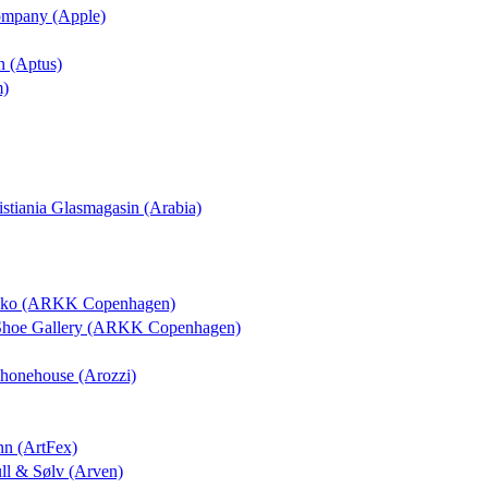
Company (Apple)
n (Aptus)
m)
ristiania Glasmagasin (Arabia)
osko (ARKK Copenhagen)
 Shoe Gallery (ARKK Copenhagen)
 Phonehouse (Arozzi)
nn (ArtFex)
ull & Sølv (Arven)