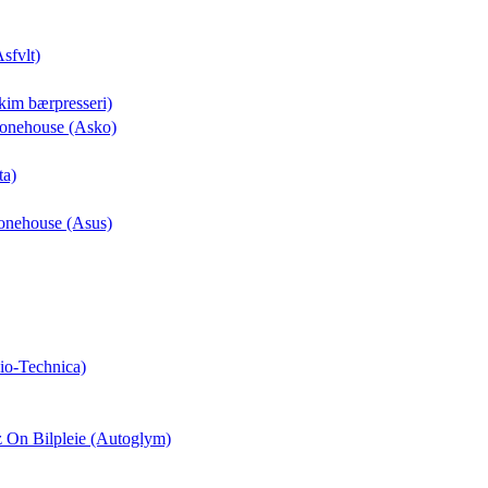
Asfvlt)
kim bærpresseri)
Phonehouse (Asko)
ta)
honehouse (Asus)
io-Technica)
z On Bilpleie (Autoglym)