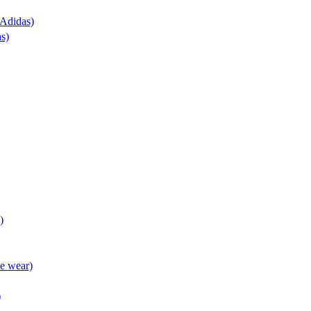
(Adidas)
as)
)
ve wear)
)