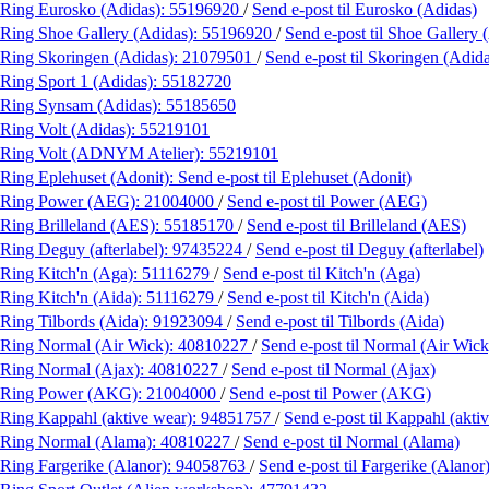
Ring Eurosko (Adidas):
55196920
/
Send e-post
til Eurosko (Adidas)
Ring Shoe Gallery (Adidas):
55196920
/
Send e-post
til Shoe Gallery 
Ring Skoringen (Adidas):
21079501
/
Send e-post
til Skoringen (Adid
Ring Sport 1 (Adidas):
55182720
Ring Synsam (Adidas):
55185650
Ring Volt (Adidas):
55219101
Ring Volt (ADNYM Atelier):
55219101
Ring Eplehuset (Adonit):
Send e-post
til Eplehuset (Adonit)
Ring Power (AEG):
21004000
/
Send e-post
til Power (AEG)
Ring Brilleland (AES):
55185170
/
Send e-post
til Brilleland (AES)
Ring Deguy (afterlabel):
97435224
/
Send e-post
til Deguy (afterlabel)
Ring Kitch'n (Aga):
51116279
/
Send e-post
til Kitch'n (Aga)
Ring Kitch'n (Aida):
51116279
/
Send e-post
til Kitch'n (Aida)
Ring Tilbords (Aida):
91923094
/
Send e-post
til Tilbords (Aida)
Ring Normal (Air Wick):
40810227
/
Send e-post
til Normal (Air Wick
Ring Normal (Ajax):
40810227
/
Send e-post
til Normal (Ajax)
Ring Power (AKG):
21004000
/
Send e-post
til Power (AKG)
Ring Kappahl (aktive wear):
94851757
/
Send e-post
til Kappahl (akti
Ring Normal (Alama):
40810227
/
Send e-post
til Normal (Alama)
Ring Fargerike (Alanor):
94058763
/
Send e-post
til Fargerike (Alanor